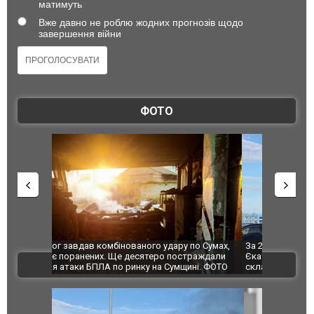
матимуть
Вже давно не роблю жодних прогнозів щодо
завершення війни
ФОТО
по Сумах,
За 2000 кілометрів від кордону з Україною: в
"Мої іграш
траждали
Єкатеринбурзі після атаки дронів загорівся
суперкарів
ВІДЕО
ині. ФОТО
склад Wildberries. ФОТО. ВІДЕО