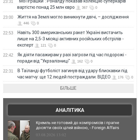
"Мої іграшки": Роналду показав колекцію суперкарів
23:31
вартістю понад 25 млн євро
367
0
Життя на Землі могло виникнути двічі, – дослідження
23:00
446
0
Навіть 300 американських ракет Україні вистачить
22:53
лише на 2,5-3 місяці активних російських обстрілів -
експерт
121
0
Як діяти пасажирам у разі загрози під час подорожі -
22:42
поради від "Укрзалізниці"
162
0
В Таїланді футболіст загинув від удару блискавки під
22:31
час матчу: ще 12 людей постраждали. ВІДЕО
176
0
БІЛЬШЕ
АНАЛІТИКА
Кремль не готовий до компромісів і прагне
досягти своїх цілей війною, - Foreign Affairs
03.08.2026 13:02