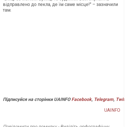
відправлено до пекла, де їм саме місце!" – зазначили
там.
Підписуйся
на
сторінки
UAINFO
Facebook
,
Telegram
,
Twitt
UAINFO
Повідомити про помилку - Виділіть орфографічну