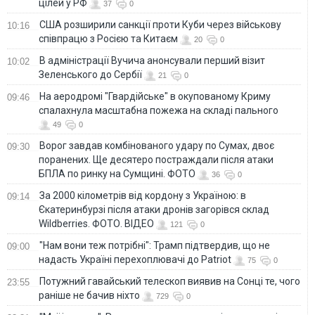
цілей у РФ
37
0
США розширили санкції проти Куби через військову
10:16
співпрацю з Росією та Китаєм
20
0
В адміністрації Вучича анонсували перший візит
10:02
Зеленського до Сербії
21
0
На аеродромі "Гвардійське" в окупованому Криму
09:46
спалахнула масштабна пожежа на складі пального
49
0
Ворог завдав комбінованого удару по Сумах, двоє
09:30
поранених. Ще десятеро постраждали після атаки
БПЛА по ринку на Сумщині. ФОТО
36
0
За 2000 кілометрів від кордону з Україною: в
09:14
Єкатеринбурзі після атаки дронів загорівся склад
Wildberries. ФОТО. ВІДЕО
121
0
"Нам вони теж потрібні": Трамп підтвердив, що не
09:00
надасть Україні перехоплювачі до Patriot
75
0
Потужний гавайський телескоп виявив на Сонці те, чого
23:55
раніше не бачив ніхто
729
0