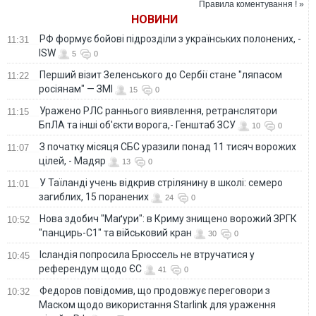
Правила коментування ! »
ринку на Сумщині.
НОВИНИ
ФОТО
РФ формує бойові підрозділи з українських полонених, -
11:31
ISW
5
0
Перший візит Зеленського до Сербії стане "ляпасом
11:22
росіянам" — ЗМІ
15
0
Уражено РЛС раннього виявлення, ретранслятори
11:15
БпЛА та інші об'єкти ворога,- Генштаб ЗСУ
10
0
З початку місяця СБС уразили понад 11 тисяч ворожих
11:07
цілей, - Мадяр
13
0
У Таїланді учень відкрив стрілянину в школі: семеро
11:01
загиблих, 15 поранених
24
0
Нова здобич "Маґури": в Криму знищено ворожий ЗРГК
10:52
"панцирь-С1" та військовий кран
30
0
Ісландія попросила Брюссель не втручатися у
10:45
референдум щодо ЄС
41
0
Федоров повідомив, що продовжує переговори з
10:32
Маском щодо використання Starlink для ураження