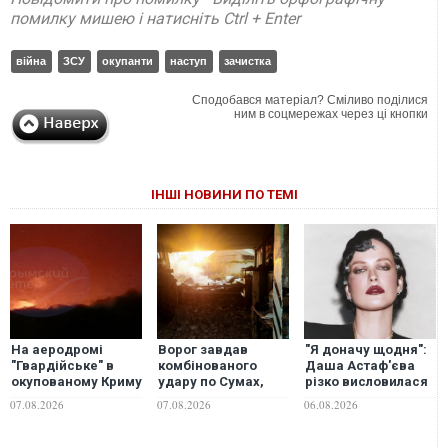
помилку мишею і натисніть Ctrl + Enter
війна
ЗСУ
окупанти
наступ
зачистка
Сподобався матеріал? Сміливо поділися
ним в соцмережах через ці кнопки
ІНШІ НОВИНИ ПО ТЕМІ
На аеродромі
Ворог завдав
"Я доначу щодня":
"Гвардійське" в
комбінованого
Даша Астаф'єва
окупованому Криму
удару по Сумах,
різко висловилася
спалахнула
двоє поранених.
про зірок, які
07.08.2026
07.08.2026
06.08.2026
масштабна
Ще десятеро
забули про війну
пожежа на складі
постраждали після
пального
атаки БПЛА по