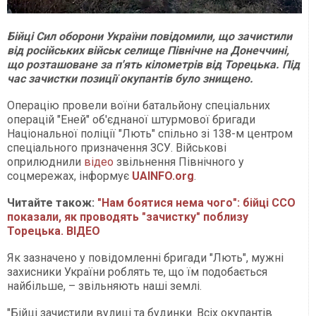
Бійці Сил оборони України повідомили, що зачистили
від російських військ селище Північне на Донеччині,
що розташоване за п'ять кілометрів від Торецька. Під
час зачистки позиції окупантів було знищено.
Операцію провели воїни батальйону спеціальних
операцій "Еней" об'єднаної штурмової бригади
Національної поліції "Лють" спільно зі 138-м центром
спеціального призначення ЗСУ. Військові
оприлюднили
відео
звільнення Північного у
соцмережах, інформує
UAINFO.org
.
Читайте також:
"Нам боятися нема чого": бійці ССО
показали, як проводять "зачистку" поблизу
Торецька. ВІДЕО
Як зазначено у повідомленні бригади "Лють", мужні
захисники України роблять те, що їм подобається
найбільше, – звільняють наші землі.
"Бійці зачистили вулиці та будинки. Всіх окупантів