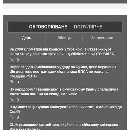
ОБГОВОРЮВАНЕ
|
ПОПУЛЯРНЕ
День
Місяць
За весь час
За 2000 кілометрів від кордону з Україною: в Єкатеринбурзі
після атаки дронів загорівся склад Wildberries. ФОТО. ВІДЕО
0
Ворог завдав комбінованого удару по Сумах, двоє поранених.
Ще десятеро постраждали після атаки БПЛА по ринку на
Сумщині. ФОТО
0
На аеродромі "Гвардійське" в окупованому Криму спалахнула
масштабна пожежа на складі пального
0
В адміністрації Вучича анонсували перший візит Зеленського до
Сербії
0
США розширили санкції проти Куби через військову співпрацю з
Росією та Китаєм