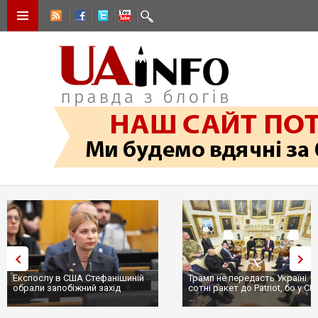
Експослу в США Стефанішиній
Трамп не передасть Україні
обрали запобіжний захід
сотні ракет до Patriot, бо у С
...