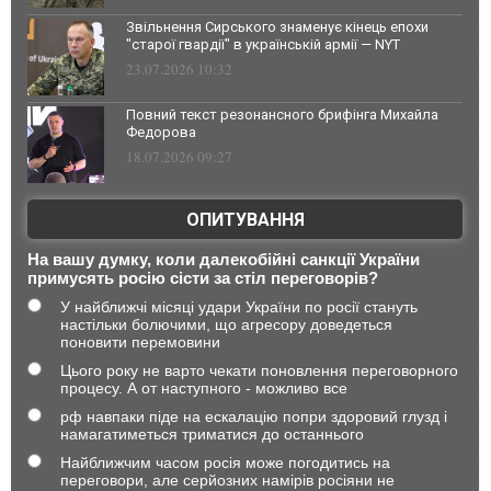
Звільнення Сирського знаменує кінець епохи
"старої гвардії" в українській армії — NYT
23.07.2026 10:32
Повний текст резонансного брифінга Михайла
Федорова
18.07.2026 09:27
ОПИТУВАННЯ
На вашу думку, коли далекобійні санкції України
примусять росію сісти за стіл переговорів?
У найближчі місяці удари України по росії стануть
настільки болючими, що агресору доведеться
поновити перемовини
Цього року не варто чекати поновлення переговорного
процесу. А от наступного - можливо все
рф навпаки піде на ескалацію попри здоровий глузд і
намагатиметься триматися до останнього
Найближчим часом росія може погодитись на
переговори, але серйозних намірів росіяни не