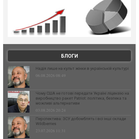
БЛОГИ
Надія лише на культ жінки в українській культурі
06.08.2026 08:49
Чому США не готові передати Україні ліцензію на
виробництво ракет Patriot: політика, безпека та
можливі альтернативи
03.08.2026 20:24
Перспектива: ЗСУ добомблять і всі інші склади
Wildberries
23.07.2026 11:31