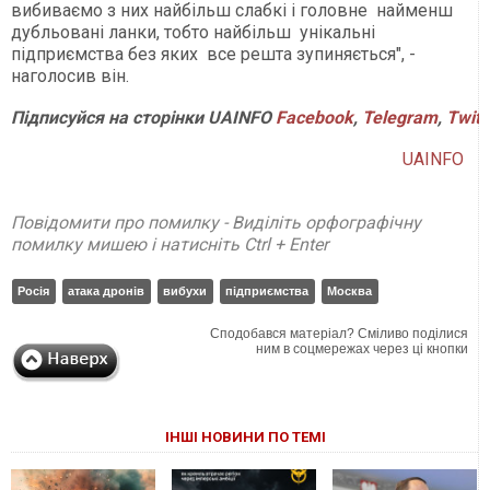
вибиваємо з них найбільш слабкі і головне найменш
дубльовані ланки, тобто найбільш унікальні
підприємства без яких все решта зупиняється", -
наголосив він.
Підписуйся
на
сторінки
UAINFO
Facebook
,
Telegram
,
Twitt
UAINFO
Повідомити про помилку - Виділіть орфографічну
помилку мишею і натисніть Ctrl + Enter
Росія
атака дронів
вибухи
підприємства
Москва
Сподобався матеріал? Сміливо поділися
ним в соцмережах через ці кнопки
ІНШІ НОВИНИ ПО ТЕМІ