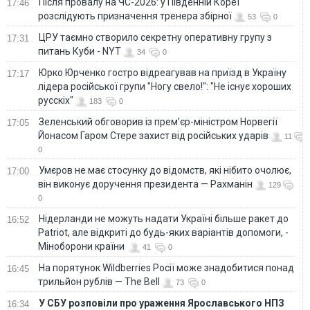
Після провалу на ЧС-2026: у Південній Кореї
17:46
розслідують призначення тренера збірної
53
0
ЦРУ таємно створило секретну оперативну групу з
17:31
питань Куби - NYT
34
0
Юрко Юрченко гостро відреагував на приїзд в Україну
17:17
лідера російської групи "Ногу свело!": "Не існує хороших
русскіх"
183
0
Зеленський обговорив із прем’єр-міністром Норвегії
17:05
Йонасом Гаром Стере захист від російських ударів
11
0
Умєров не має стосунку до відомств, які нібито очолює,
17:00
він виконує доручення президента — Рахманін
129
0
Нідерланди не можуть надати Україні більше ракет до
16:52
Patriot, але відкриті до будь-яких варіантів допомоги, -
Міноборони країни
41
0
На порятунок Wildberries Росії може знадобитися понад
16:45
трильйон рублів — The Bell
73
0
У СБУ розповіли про ураження Ярославського НПЗ
16:34