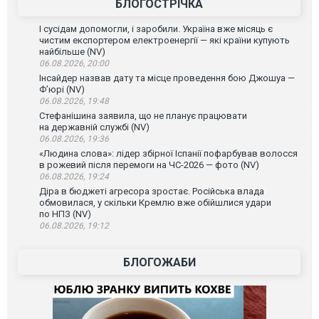
БЛОГОСТРІЧКА
І сусідам допомогли, і заробили. Україна вже місяць є
чистим експортером електроенергії — які країни купують
найбільше (NV)
06.08.2026, 20:00
Інсайдер назвав дату та місце проведення бою Джошуа —
Ф’юрі (NV)
06.08.2026, 19:48
Стефанішина заявила, що не планує працювати
на державній службі (NV)
06.08.2026, 19:36
«Людина слова»: лідер збірної Іспанії пофарбував волосся
в рожевий після перемоги на ЧС-2026 — фото (NV)
06.08.2026, 19:24
Діра в бюджеті агресора зростає. Російська влада
обмовилася, у скільки Кремлю вже обійшлися удари
по НПЗ (NV)
06.08.2026, 19:12
БЛОГОЖАБИ