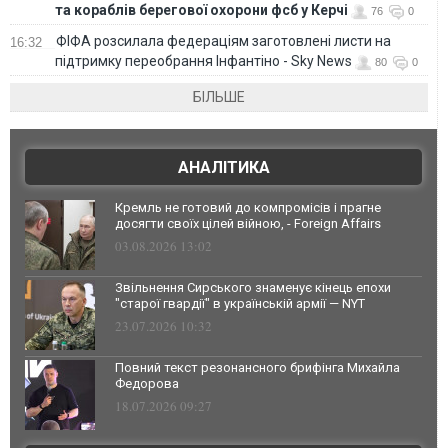
та кораблів берегової охорони фсб у Керчі
76
0
ФІФА розсилала федераціям заготовлені листи на
16:32
підтримку переобрання Інфантіно - Sky News
80
0
БІЛЬШЕ
АНАЛІТИКА
Кремль не готовий до компромісів і прагне
досягти своїх цілей війною, - Foreign Affairs
03.08.2026 13:02
Звільнення Сирського знаменує кінець епохи
"старої гвардії" в українській армії — NYT
23.07.2026 10:32
Повний текст резонансного брифінга Михайла
Федорова
18.07.2026 09:27