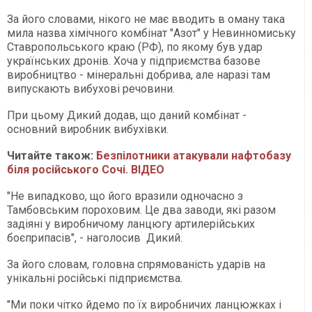
За його словами, нікого не має вводить в оману така
мила назва хімічного комбінат "Азот" у Невинномиську
Ставропольського краю (РФ), по якому був удар
українських дронів. Хоча у підприємства базове
виробництво - мінеральні добрива, але наразі там
випускають вибухові речовини.
При цьому Дикий додав, що даний комбінат -
основний виробник вибухівки.
Читайте також:
Безпілотники атакували нафтобазу
біля російського Сочі. ВІДЕО
"Не випадково, що його вразили одночасно з
Тамбовським пороховим. Це два заводи, які разом
задіяні у виробничому ланцюгу артилерійських
боєприпасів", - наголосив Дикий.
За його словам, головна спрямованість ударів на
унікальні російські підприємства.
"Ми поки чітко йдемо по їх виробничих ланцюжках і