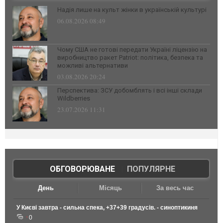
Надія лише на культ жінки в українській культурі
06.08.2026 08:49
Чому США не готові передати Україні ліцензію на
виробництво ракет Patriot: політика, безпека та
можливі альтернативи
03.08.2026 20:24
Перспектива: ЗСУ добомблять і всі інші склади
Wildberries
23.07.2026 11:31
ОБГОВОРЮВАНЕ
|
ПОПУЛЯРНЕ
День
Місяць
За весь час
У Києві завтра - сильна спека, +37+39 градусів. - синоптикиня
0