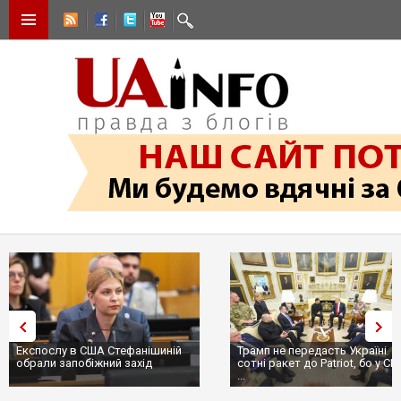
Експослу в США Стефанішиній
Трамп не передасть Україні
обрали запобіжний захід
сотні ракет до Patriot, бо у С
...