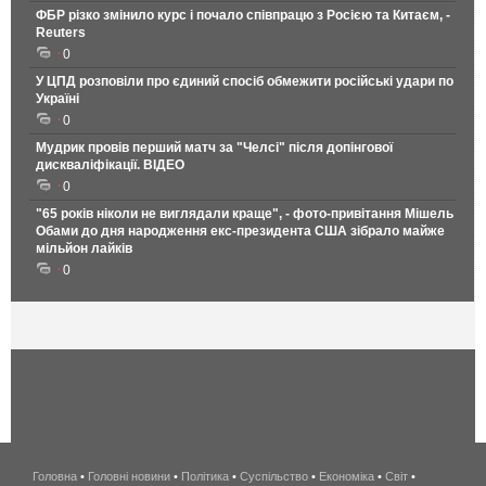
ФБР різко змінило курс і почало співпрацю з Росією та Китаєм, -
Reuters
0
У ЦПД розповіли про єдиний спосіб обмежити російські удари по
Україні
0
Мудрик провів перший матч за "Челсі" після допінгової
дискваліфікації. ВІДЕО
0
"65 років ніколи не виглядали краще", - фото-привітання Мішель
Обами до дня народження екс-президента США зібрало майже
мільйон лайків
0
Головна
•
Головні новини
•
Політика
•
Суспільство
•
Економіка
беспроводной
•
Світ
•