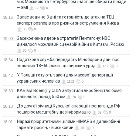
між Москвою та Петербургом і частіше обирати поїзди
— ЗМІ
12
0
Запас води на 3 дні та готовність до атак на ТЕЦ:
19:16
експерт розповів про ризики знеструмлення Києва
36
0
Засекречена ядерна стратегія Пентагону: NBC
19:00
дізналося можливий сценарій війни з Китаєм і Росією
80
0
Податкова служба передасть Міноборони дані про
18:54
чоловіків 18–60 років: що вирішив уряд
131
0
У Польщі готують закон для масової депортації
18:42
українських чоловіків
1152
0
КАБ від Boeing: у США запустили виробництво бомб
18:30
дальністю понад 550 км
70
0
До другої річниці Курської операції пропаганда РФ
18:13
поширює масштабну дезінформацію
82
0
Наразі пріоритетними цілями HIMARS є далекобійні
18:01
гармати росіян, - військовий
45
0