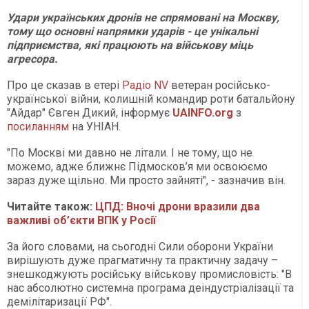
Удари українських дронів не спрямовані на Москву,
тому що основні напрямки ударів - це унікальні
підприємства, які працюють на військову міць
агресора.
Про це сказав в етері
Радіо NV
ветеран російсько-
української війни, колишній командир роти батальйону
"Айдар" Євген Дикий, інформує
UAINFO.org
з
посиланням
на УНІАН.
"По Москві ми давно не літали. І не тому, що не
можемо, адже ближнє Підмосков’я ми освоюємо
зараз дуже щільно. Ми просто зайняті", - зазначив він.
Читайте також:
ЦПД: Вночі дрони вразили два
важливі об’єкти ВПК у Росії
За його словами, на сьогодні Сили оборони України
вирішують дуже прагматичну та практичну задачу –
знешкоджують російську військову промисловість: "В
нас абсолютно системна програма деіндустріалізації та
демілітаризації РФ".