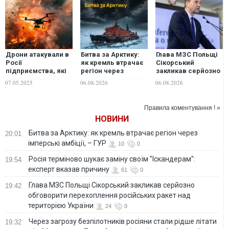
Дрони атакували в
Битва за Арктику:
Глава МЗС Польщі
Росії
як кремль втрачає
Сікорський
підприємства, які
регіон через
закликав серйозно
працюють на ВПК,
імперські амбіції, –
обговорити
07.05.2025
06.08.2026
06.08.2026
а також авіабазу.
ГУР
перехоплення
ФОТО. ВІДЕО
російських ракет
над територією
Правила коментування ! »
України
НОВИНИ
Битва за Арктику: як кремль втрачає регіон через
20:01
імперські амбіції, – ГУР
10
0
Росія терміново шукає заміну своїм "Іскандерам":
19:54
експерт вказав причину
61
0
Глава МЗС Польщі Сікорський закликав серйозно
19:42
обговорити перехоплення російських ракет над
територією України
24
0
Через загрозу безпілотників росіяни стали рідше літати
19:32