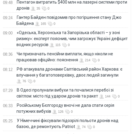
Пентагон витратить $400 млн на лазерні системи проти
09:48
дронів
35
0
Гантер Байден повідомив про погіршення стану Джо
09:24
Байдена
165
0
«Одеська, Херсонська та Запорізька області – у зоні
09:00
ризику»: експерт пояснив, чим загрожує Україні дефіцит
водних ресурсів
115
0
Чи призначать пенсійни виплати, якщо ніколи не
08:36
працював офіційно: пояснення
214
0
РФ атакувала дронами Салтівський район Харкова: є
08:12
влучання у багатоповерхівку, двоє людей загинули
76
0
В Одесі пролунали вибухи та почалися перебої зі
07:29
світлом: місто під ударом дронів та ракет
144
0
Російському Бєлгороду вночі не дала спати серія
06:33
потужних вибухів
126
0
У Німеччині фіксували підозрілі польоти дронів над
05:25
базою, де ремонтують Patriot
74
0