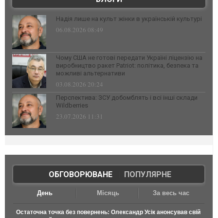
Надія лише на культ жінки в українській культурі
06.08.2026 08:49
Чому США не готові передати Україні ліцензію на
виробництво ракет Patriot: політика, безпека та
можливі альтернативи
03.08.2026 20:24
Перспектива: ЗСУ добомблять і всі інші склади
Wildberries
23.07.2026 11:31
ОБГОВОРЮВАНЕ
|
ПОПУЛЯРНЕ
День
Місяць
За весь час
Остаточна точка без повернень: Олександр Усік анонсував свій