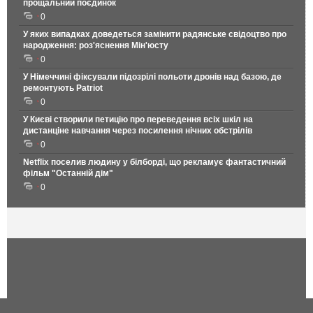
прощальний поєдинок
0
У яких випадках доведеться замінити радянське свідоцтво про
народження: роз'яснення Мін'юсту
0
У Німеччині фіксували підозрілі польоти дронів над базою, де
ремонтують Patriot
0
У Києві створили петицію про переведення всіх шкіл на
дистанціне навчання через посилення нічних обстрілів
0
Netflix поселив людину у білборді, що рекламує фантастичний
фільм "Останній дім"
0