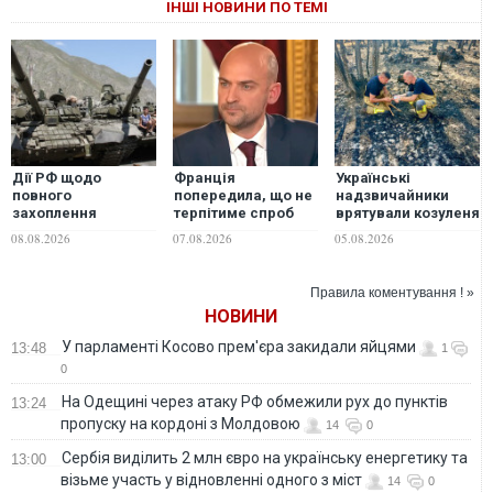
ІНШІ НОВИНИ ПО ТЕМІ
Дії РФ щодо
Франція
Українські
повного
попередила, що не
надзвичайники
захоплення
терпітиме спроб
врятували козуленя
грузинських
іноземного
під час ліквідації
08.08.2026
07.08.2026
05.08.2026
земель не
втручання у вибори
масштабної лісової
залишаться без
пожежі у Франції
відповіді - спільна
Правила коментування ! »
заява чотирьох
НОВИНИ
країн Заходу
У парламенті Косово прем'єра закидали яйцями
13:48
1
0
На Одещині через атаку РФ обмежили рух до пунктів
13:24
пропуску на кордоні з Молдовою
14
0
Сербія виділить 2 млн євро на українську енергетику та
13:00
візьме участь у відновленні одного з міст
14
0