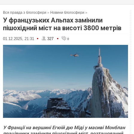
Вся правда з блогосфери
»
Новини блогосфери
»
У французьких Альпах замінили
пішохідний міст на висоті 3800 метрів
•
•
01.12.2025, 21:31
327
0
У Франції на вершині Егюій дю Міді у масиві Монблан
працівники замінили пішохідний міст, розташований