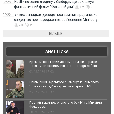
Netflix поселив людину у білборді, що рекламує
03:28
фантастичний фільм "Останній дім"
174
0
У яких випадках доведеться замінити радянське
02:22
свідоцтво про народження: роз'яснення Мін'юсту
348
0
БІЛЬШЕ
АНАЛІТИКА
Кремль не готовий до компромісів і прагне
досягти своїх цілей війною, - Foreign Affairs
03.08.2026 13:02
Звільнення Сирського знаменує кінець епохи
"старої гвардії" в українській армії — NYT
23.07.2026 10:32
Повний текст резонансного брифінга Михайла
Федорова
18.07.2026 09:27