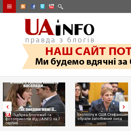
Експослу в США Стефанішині
Підбірка блогожаб та
обрали запобіжний захід
фотоприколів від UAINFO за 7
серпня