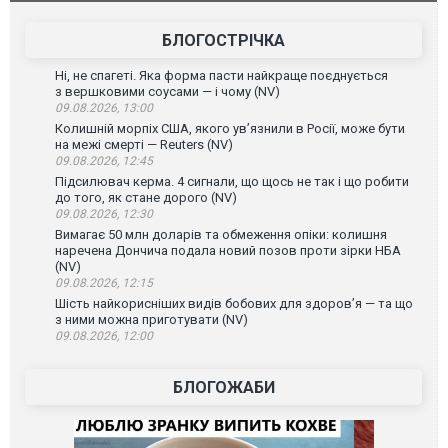
зіркового футболіста Мохамеда Салаха
БЛОГОСТРІЧКА
Ні, не спагеті. Яка форма пасти найкраще поєднується
з вершковими соусами — і чому (NV)
09.08.2026, 13:00
Колишній морпіх США, якого ув’язнили в Росії, може бути
на межі смерті — Reuters (NV)
09.08.2026, 12:45
Підсилювач керма. 4 сигнали, що щось не так і що робити
до того, як стане дорого (NV)
09.08.2026, 12:30
Вимагає 50 млн доларів та обмеження опіки: колишня
наречена Дончича подала новий позов проти зірки НБА
(NV)
09.08.2026, 12:15
Шість найкорисніших видів бобових для здоров’я — та що
з ними можна приготувати (NV)
09.08.2026, 12:00
БЛОГОЖАБИ