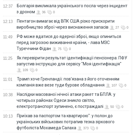
Болгарія викликала українського посла через інцидент
12:37
з дроном
36
0
Пентагон вимагає від ВПК США різко прискорити
12:13
виробництво зброї через виснаження запасів
27
0
РФ може вдатися до ядерної зброї, якщо опиниться
11:49
перед загрозою виживання країни, - лава МЗС
Туреччини Фідан
75
0
Як перевірити результат ідентифікації пенсіонера: ПФУ
11:25
запустив інструкцію для сервісу "Моя ідентифікація"
109
0
Трамп хоче Гренландії: пов'язана з його оточенням
11:01
компанія вже везе туди бурове обладнання
107
0
Наслідки масованої нічної атаки ракет та БПЛА: у
10:38
чотирьох районах Одеси зникло світло,
електротранспорт зупинено, є постраждалі
50
0
Приїхав за паспортом та квартирою": у полон до
10:13
українських військових потрапив тезка зіркового
футболіста Мохамеда Салаха
373
0