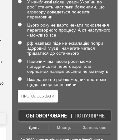
У найближчі місяці удари України по
росії стануть настільки болючими, що
агресору доведеться поновити
перемовини
Цього року не варто чекати поновлення
переговорного процесу. А от наступного
- можливо все
н
рф навпаки піде на ескалацію попри
здоровий глузд і намагатиметься
триматися до останнього
Найближчим часом росія може
в
погодитись на переговори, але
серйозних намірів росіяни не матимуть
Вже давно не роблю жодних прогнозів
що
щодо завершення війни
—
ОБГОВОРЮВАНЕ
|
ПОПУЛЯРНЕ
День
Місяць
За весь час