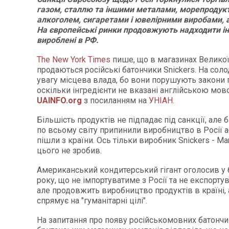
газом, сталлю та іншими металами, морепродук
алкоголем, сигаретами і ювелірними виробами, а
На європейські ринки продовжують надходити ін
вироблені в РФ.
The New York Times
пише, що в магазинах Великої
продаються російські батончики Snickers. На сол
увагу місцева влада, бо вони порушують закони 
оскільки інгредієнти не вказані англійською мов
UAINFO
.org
з посиланням на
УНІАН
.
Більшість продуктів не підпадає під санкції, але 
по всьому світу припинили виробництво в Росії 
пішли з країни. Ось тільки виробник Snickers - Mar
цього не зробив.
Американський кондитерський гігант оголосив у 
року, що не імпортуватиме з Росії та не експорту
але продовжить виробництво продуктів в країні, 
спрямує на "гуманітарні цілі".
На запитання про появу російськомовних батончик