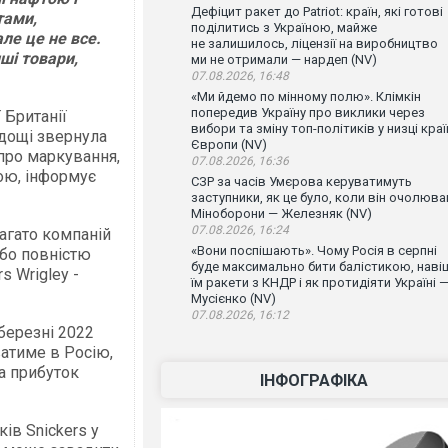
Дефіцит ракет до Patriot: країн, які готові
тами,
поділитись з Україною, майже
ле це не все.
не залишилось, ліцензії на виробництво
ші товари,
ми не отримали — нардеп (NV)
07.08.2026, 16:48
«Ми йдемо по мінному полю». Клімкін
попередив Україну про виклики через
 Британії
вибори та зміну топ-політиків у низці краї
одощі звернула
Європи (NV)
про маркування,
07.08.2026, 16:36
ою, інформує
СЗР за часів Умєрова керуватимуть
заступники, як це було, коли він очолюва
Міноборони — Железняк (NV)
07.08.2026, 16:24
багато компаній
«Вони поспішають». Чому Росія в серпні
або повністю
буде максимально бити балістикою, наві
s Wrigley -
їм ракети з КНДР і як протидіяти Україні 
Мусієнко (NV)
07.08.2026, 16:12
березні 2022
ватиме в Росію,
а прибуток
ІНФОГРАФІКА
ів Snickers у