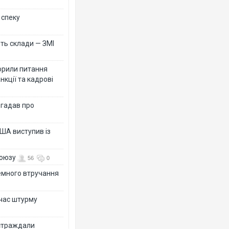
 спеку
ть склади — ЗМІ
орили питання
нкції та кадрові
згадав про
ША виступив із
союзу
56
0
земного втручання
 час штурму
остраждали