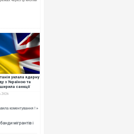
режах через ці кнопки
Ворог завдав комбінованого удару по
двоє поранених. Ще десятеро постра
після атаки БПЛА по ринку на Сумщині
танія уклала ядерну
ду з Україною та
ширила санкції
ти Росії
6.2026
вила коментування ! »
В окупованій Ялті повідомляють про а
банди мігрантів і
порт: над містом навис стовп чорного
ВІДЕО