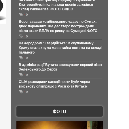
За 2000 кілометрів від кордону з Україною: в
Єкатеринбурзі після атаки дронів загорівся
склад Wildberries. ФОТО. ВІДЕО
0
Ворог завдав комбінованого удару по Сумах,
двоє поранених. Ще десятеро постраждали
після атаки БПЛА по ринку на Сумщині. ФОТО
0
На аеродромі "Гвардійське" в окупованому
Криму спалахнула масштабна пожежа на складі
пального
0
В адміністрації Вучича анонсували перший візит
Зеленського до Сербії
0
США розширили санкції проти Куби через
військову співпрацю з Росією та Китаєм
0
ФОТО