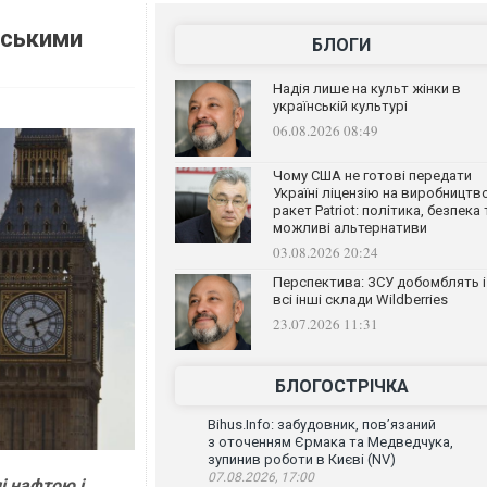
нськими
БЛОГИ
Надія лише на культ жінки в
українській культурі
06.08.2026 08:49
Чому США не готові передати
Україні ліцензію на виробництв
ракет Patriot: політика, безпека 
можливі альтернативи
03.08.2026 20:24
Перспектива: ЗСУ добомблять і
всі інші склади Wildberries
23.07.2026 11:31
БЛОГОСТРІЧКА
Bihus.Info: забудовник, пов’язаний
з оточенням Єрмака та Медведчука,
зупинив роботи в Києві (NV)
07.08.2026, 17:00
і нафтою і