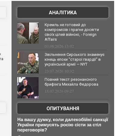
АНАЛІТИКА
Кремль не готовий до
компромісів і прагне досягти
своїх цілей війною, - Foreign
Affairs
03.08.2026 13:02
о
Звільнення Сирського знаменує
та
кінець епохи "старої гвардії" в
українській армії — NYT
23.07.2026 10:32
Повний текст резонансного
брифінга Михайла Федорова
18.07.2026 09:27
ОПИТУВАННЯ
На вашу думку, коли далекобійні санкції
України примусять росію сісти за стіл
переговорів?