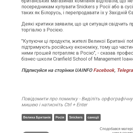
британських магазинах компанія відповіла, що н
посередникам купувати Snickers у Росії або в сусі
таких як Білорусь, і перепродавати їх у Західній Є
Деякі критики заявили, що ця ситуація свідчить 
торгівлю з Росією.
"Купуючи ці продукти, жителі Великої Британії по
підтримують російську економіку, тому що части
ними грошей потрапляє в Росію", - сказав профе
бізнес-школи Cranfield School of Management Іоанн
Підписуйся
на
сторінки
UAINFO
Facebook
,
Telegr
Повідомити про помилку - Виділіть орфографічн
мишею і натисніть Ctrl + Enter
Велика Британія
Росія
Snickers
санкції
Сподобався матері