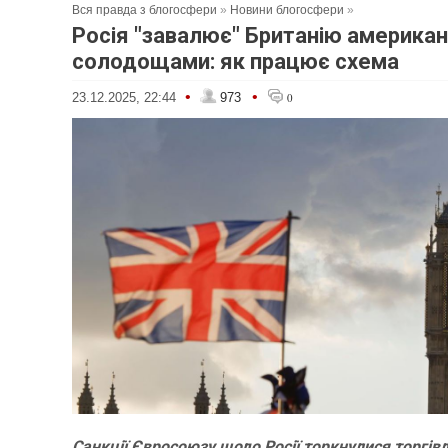
Вся правда з блогосфери
»
Новини блогосфери
»
Росія "завалює" Британію америка
солодощами: як працює схема
•
•
23.12.2025, 22:44
973
0
Санкції Євросоюзу щодо Росії торкнулися торгівл