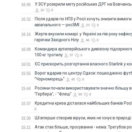
У ЗСУ розкрили мету російських ДРГ на Вовчанс
16:45
16
0
Після ударів по НПЗ у Росії хочуть знизити вимоги
16:32
авіапального — росЗМІ
23
0
Жертв вкусили комарі: у Україні за пів року зафі
16:16
гарячки Західного Нілу
46
0
Командира артилерійського дивізіону підозрюют
16:08
100 кг тротилу
37
0
ЄС прискорить розгортання власного Starlink у ко
16:01
Ворог вдарив по центру Одеси: пошкоджено фут
15:55
"Чорноморець"
45
0
Росіяни почали використовувати значно більшу 
15:44
"Гербера", - "Флеш"
69
0
Кредитна криза дісталася найбільших банків Росії
15:37
0
ШІ вперше створив віруси, яких не існує в природі
15:30
Атак стає більше, просування - нема: Трегубов ро
15:21