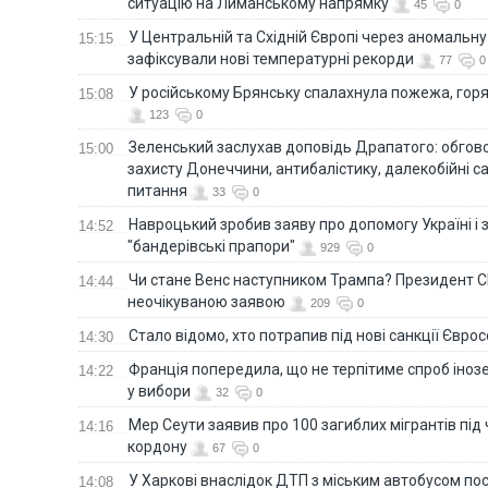
ситуацію на Лиманському напрямку
45
0
У Центральній та Східній Європі через аномальну
15:15
зафіксували нові температурні рекорди
77
0
У російському Брянську спалахнула пожежа, горя
15:08
123
0
Зеленський заслухав доповідь Драпатого: обгов
15:00
захисту Донеччини, антибалістику, далекобійні са
питання
33
0
Навроцький зробив заяву про допомогу Україні і 
14:52
"бандерівські прапори"
929
0
Чи стане Венс наступником Трампа? Президент С
14:44
неочікуваною заявою
209
0
Стало відомо, хто потрапив під нові санкції Євро
14:30
Франція попередила, що не терпітиме спроб іно
14:22
у вибори
32
0
Мер Сеути заявив про 100 загиблих мігрантів під
14:16
кордону
67
0
У Харкові внаслідок ДТП з міським автобусом п
14:08