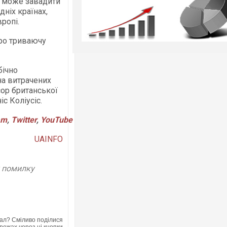
е може завадити
дніх країнах,
вропі.
про триваючу
бічно
на витрачених
сор британської
іс Коліусіс.
am
,
Twitter
,
YouTube
UAINFO
у помилку
ал? Сміливо поділися