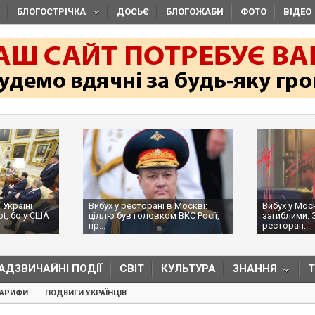
БЛОГОСТРІЧКА
ДОСЬЄ
БЛОГОЖАБИ
ФОТО
ВІДЕО
 Україні
Вибух у ресторані в Москві:
Вибух у Мос
ot, бо у США
ціллю був головком ВКС Росії,
загиблими: 
пр...
ресторан...
АДЗВИЧАЙНІ ПОДІЇ
СВІТ
КУЛЬТУРА
ЗНАННЯ
ТАРИФИ
ПОДВИГИ УКРАЇНЦІВ