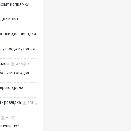
ькому напрямку
 до якості
ксували два випадки
ь у продажу понад
смосі
39
0
больний стадіон
версію дрона
 - розвідка
105
93
0
зповів про