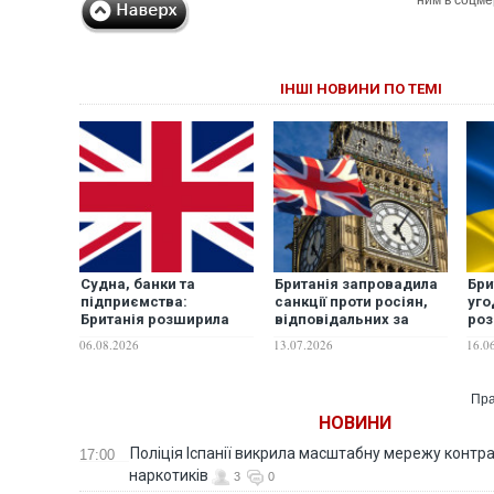
ним в соцме
ІНШІ НОВИНИ ПО ТЕМІ
Судна, банки та
Британія запровадила
Бри
підприємства:
санкції проти росіян,
уго
Британія розширила
відповідальних за
роз
санкції проти Росії
кібератаки в країнах
про
06.08.2026
13.07.2026
16.0
Європи
Пра
НОВИНИ
Поліція Іспанії викрила масштабну мережу контра
17:00
наркотиків
3
0