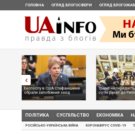
ГОЛОВНА
ОГЛЯД БЛОГОСФЕРИ
ОГЛЯД БЛОГОЖАБ
Експослу в США Стефанішиній
Трамп не передасть
обрали запобіжний захід
сотні ракет до Patri
...
ПОЛІТИКА
СУСПІЛЬСТВО
ЕКОНОМІКА
Н
РОСІЙСЬКО-УКРАЇНСЬКА ВІЙНА
КОРОНАВІРУС COVID-19