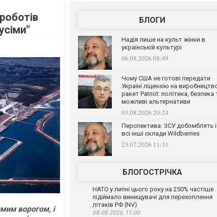
 роботів
БЛОГИ
усіми"
Надія лише на культ жінки в
українській культурі
06.08.2026 08:49
Чому США не готові передати
Україні ліцензію на виробництв
ракет Patriot: політика, безпека 
можливі альтернативи
03.08.2026 20:24
Перспектива: ЗСУ добомблять і
всі інші склади Wildberries
23.07.2026 11:31
БЛОГОСТРІЧКА
НАТО у липні цього року на 250% частіше
підіймало винищувачі для перехоплення
літаків РФ (NV)
мим ворогом, і
08.08.2026, 11:00