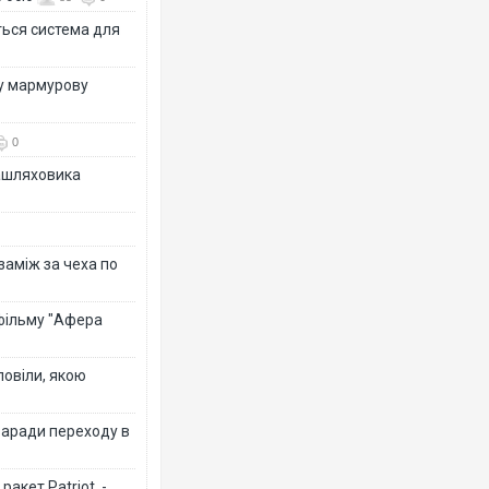
ться система для
ву мармурову
0
зашляховика
 заміж за чеха по
 фільму "Афера
повіли, якою
заради переходу в
акет Patriot, -