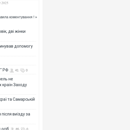
стратора та
9.2025
деомонтажера
вила коментування ! »
вік, дві жінки
динував допомогу
у" РФ
41
0
мель не
х країн Заходу
раї та Самарській
після виїзду за
 осіб
85
0