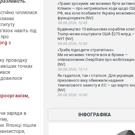
вразливість.
«Трамп зрозумів: ми можемо бути активо
Клімкін — про нетривіальні ходи щодо СШ
стійно чіплялися
РФ, яка хоче позбавити Україну можливос
ілинах
функціонувати (NV)
08.08.2026, 10:45
ституту
Будівництво 15 військових кораблів клас
в’язок навіть під
Trump може коштувати США $275 млрд —
 про
NYT (NV)
.org
з
08.08.2026, 10:30
«Треба підходити стратегічно».
Ми не можемо тягнути всіх в бусики —
дку проводку
співзасновник DeepState про мобілізацію
(NV)
дивіших точках
08.08.2026, 10:15
ився
Як гадалося, так і сталося. Для українців
ї довелося
призовного віку обмежили надання
тимчасового захисту в ЄС — що варто зн
(NV)
кроорганізм,
08.08.2026, 10:00
чи заряди в
ІНФОГРАФІКА
уму,
і. Японці пішли
ранзистори,