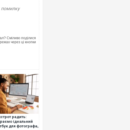
у помилку
Ворог завдав комбінованого удар
двоє поранених. Ще десятеро по
після атаки БПЛА по ринку на Сум
ал? Сміливо поділися
режах через ці кнопки
Вже вивели на тести: Ferrari готу
позашляховика Purosangue. ВІДЕ
строт радить:
раємо ідеальний
тбук для фотографа,