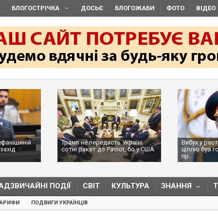
БЛОГОСТРІЧКА
ДОСЬЄ
БЛОГОЖАБИ
ФОТО
ВІДЕО
ефанішиній
Трамп не передасть Україні
Вибух у рес
захід
сотні ракет до Patriot, бо у США
ціллю був г
...
пр...
АДЗВИЧАЙНІ ПОДІЇ
СВІТ
КУЛЬТУРА
ЗНАННЯ
ТАРИФИ
ПОДВИГИ УКРАЇНЦІВ