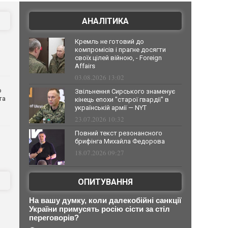
АНАЛІТИКА
Кремль не готовий до
компромісів і прагне досягти
своїх цілей війною, - Foreign
Affairs
03.08.2026 13:02
о
Звільнення Сирського знаменує
та
кінець епохи "старої гвардії" в
українській армії — NYT
23.07.2026 10:32
Повний текст резонансного
брифінга Михайла Федорова
18.07.2026 09:27
ОПИТУВАННЯ
На вашу думку, коли далекобійні санкції
України примусять росію сісти за стіл
переговорів?