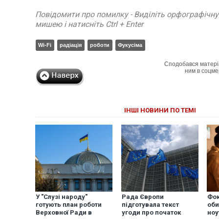
Повідомити про помилку - Виділіть орфографічн
мишею і натисніть Ctrl + Enter
Wi-Fi
радіація
роботи
Фукусіма
Сподобався матері
ним в соцме
ІНШІ НОВИНИ ПО ТЕМІ
У "Слузі народу"
Рада Європи
Фок
готують план роботи
підготувала текст
оби
Верховної Ради в
угоди про початок
ноу