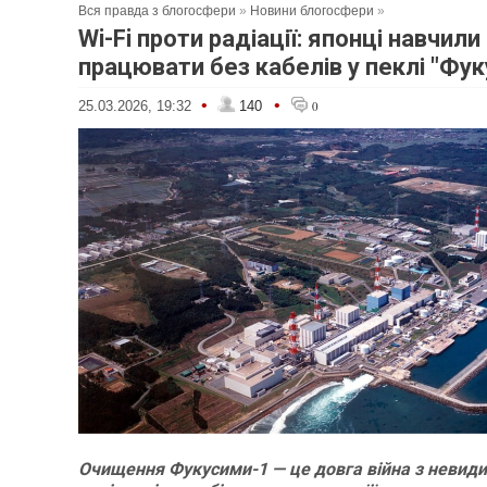
Вся правда з блогосфери
»
Новини блогосфери
»
Wi-Fi проти радіації: японці навчили
працювати без кабелів у пеклі "Фук
•
•
25.03.2026, 19:32
140
0
Очищення Фукусими-1 — це довга війна з невиди