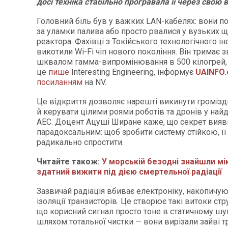
досі техніка стабільно програвала її через свою 
Головний біль був у важких LAN-кабелях: вони по
за уламки палива або просто рвалися у вузьких щ
реактора. Фахівці з Токійського технологічного ін
викотили Wi-Fi чіп нового покоління. Він тримає з
шквалом гамма-випромінювання в 500 кілогрей,
це
пише
Іnteresting Еngineering, інформує
UAINFO
посиланням
на NV.
Це відкриття дозволяє нарешті викинути громіз
й керувати цілими роями роботів та дронів у най
АЕС. Доцент Ацуші Ширане каже, що секрет вияв
парадоксальним: щоб зробити систему стійкою, ї
радикально спростити.
Читайте також:
У морській безодні знайшли мі
здатний вижити під дією смертельної радіації
Зазвичай радіація вбиває електроніку, накопичую
ізоляції транзисторів. Це створює такі витоки стр
що корисний сигнал просто тоне в статичному шум
шляхом тотальної чистки — вони вирізали зайві т