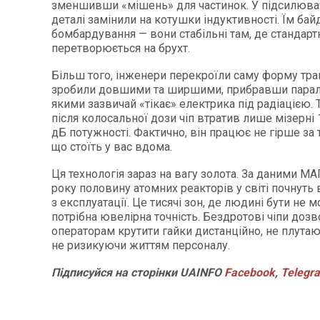
зменшивши «мішень» для частинок. У підсилюва
деталі замінили на котушки індуктивності. Їм ба
бомбардування — вони стабільні там, де стандарт
перетворюється на брухт.
Більш того, інженери перекроїли саму форму тран
зробили довшими та ширшими, прибравши парале
якими зазвичай «тікає» електрика під радіацією.
після колосальної дози чіп втратив лише мізерні 
дБ потужності. Фактично, він працює не гірше за 
що стоїть у вас вдома.
Ця технологія зараз на вагу золота. За даними МА
року половину атомних реакторів у світі почнуть
з експлуатації. Це тисячі зон, де людині бути не 
потрібна ювелірна точність. Бездротові чіпи дозв
операторам крутити гайки дистанційно, не плутаю
не ризикуючи життям персоналу.
Підписуйся
на
сторінки
UAINFO
Facebook
,
Telegr