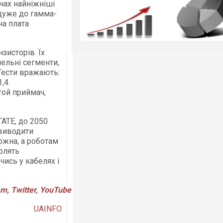
чах найніжніші
йдуже до гамма-
на плата
зисторів. Їх
льні сегменти,
 Тести вражають:
1,4
той приймач,
ГАТЕ, до 2050
 виводити
можна, а роботам
олять
чись у кабелях і
am
,
Twitter
,
YouTube
UAINFO