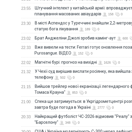
Штучний інтелект у китайській армії: впроваджує
23:55
планування масованих авіаударів
158
0
В місті Аспендос у Туреччині знайшли 2,2-метро
23:30
статую бога лікування
189
0
Брат Анджеліни Джолі зробив камінг-аут
23:02
600
Вже вивели на тести: Ferrari готує оновлення по
22:33
Purosangue. ВІДЕО
152
0
Магнітні бурі: прогноз на вихідні
22:02
1626
0
У Чехії суд вирішив вислати росіянку, яка вийшла
21:32
телефону
502
0
Вийшов трейлер нової екранізації легендарного
21:15
Томаса Крауна"
853
0
Спека ще затримується: в Укргідрометцентрі роз
21:00
завтра буде погода в Україні
2777
0
Найкращий футболіст ЧС-2026 відмовив "Реалу" 
20:33
"Барселону"
348
0
США і Україна модернізують С-300 через дефіцит р
20:00