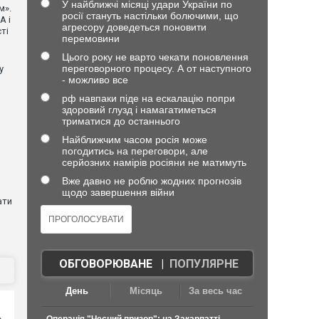
У найближчі місяці удари України по
м».
росії стануть настільки болючими, що
А і
агресору доведеться поновити
ті
перемовини
Цього року не варто чекати поновлення
переговорного процесу. А от наступного
у
- можливо все
рф навпаки піде на ескалацію попри
здоровий глузд і намагатиметься
триматися до останнього
Найближчим часом росія може
погодитись на переговори, але
серйозних намірів росіяни не матимуть
Вже давно не роблю жодних прогнозів
щодо завершення війни
ати
ОБГОВОРЮВАНЕ
|
ПОПУЛЯРНЕ
День
Місяць
За весь час