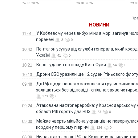
умовах, якщо Україні
роботи спецтрибуналу
ілю
24.03.2026
28.01.2026
29.0
доведеться воювати
для Росії, — постпред
ві
"ще три роки" — ЗМІ
України
Пра
НОВИНИ
У Коблевому через вибух міни в морі загинув чоло
11:01
поранені
3
0
Пентагон усунув від служби генерала, який коор
10:42
Україні
41
0
Ворог ударив по поїзду Київ-Суми
10:21
54
0
Дрони СБС уразили ще 12 суден "тіньового флот
10:13
Дії РФ щодо повного захоплення грузинських зе
09:48
залишаться без відповіді - спільна заява чотирьо
173
0
Атакована нафтопереробка: у Краснодарському к
09:24
області РФ горять два НПЗ
57
0
Майже чверть мільйона українців не повернулися 
09:00
кордон у першому півріччі
124
0
Нічна атака дронів РФ на Київщину: загинули троє
08:39