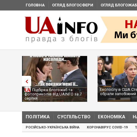
ГОЛОВНА
ОГЛЯД БЛОГОСФЕРИ
ОГЛЯД БЛОГОЖАБ
Експослу в США Ст
Підбірка блогожаб та
обрали запобіжний 
фотоприколів від UAINFO за 7
серпня
ПОЛІТИКА
СУСПІЛЬСТВО
ЕКОНОМІКА
Н
РОСІЙСЬКО-УКРАЇНСЬКА ВІЙНА
КОРОНАВІРУС COVID-19