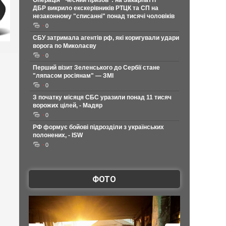
Операція "Чесний призов": на Закарпатті
ДБР викрило екскерівників РТЦК та СП на
незаконному "списанні" понад тисячі чоловіків
0
СБУ затримала агентів рф, які коригували удари
ворога по Миколаєву
0
Перший візит Зеленського до Сербії стане
"ляпасом росіянам" — ЗМІ
0
З початку місяця СБС уразили понад 11 тисяч
ворожих цілей, - Мадяр
0
РФ формує бойові підрозділи з українських
полонених, - ISW
0
ФОТО