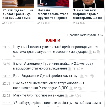
У Чехії суд вирішив
Наталія
"Нам вони теж
вислати росіянку,
Могилевська стала
потрібні": Трамп
яка вийшла заміж
другою тренеркою
підтвердив, що не
за чеха по
14-го сезону шоу
надасть Україні
07.08.2026
07.08.2026
07.08.2026
телефону
"Голос країни"
перехоплювачі до
Patriot
Правила коментування ! »
НОВИНИ
Штучний інтелект у китайській армії: впроваджується
23:55
система для планування масованих авіаударів
65
0
В місті Аспендос у Туреччині знайшли 2,2-метрову
23:30
мармурову статую бога лікування
73
0
Брат Анджеліни Джолі зробив камінг-аут
23:02
281
0
Вже вивели на тести: Ferrari готує оновлення
22:33
позашляховика Purosangue. ВІДЕО
82
0
Магнітні бурі: прогноз на вихідні
22:02
169
0
У Чехії суд вирішив вислати росіянку, яка вийшла заміж
21:32