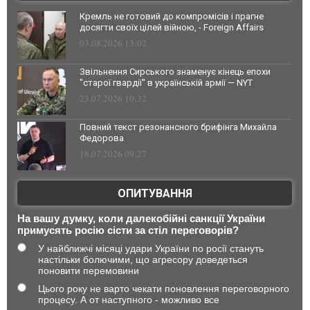
Кремль не готовий до компромісів і прагне
досягти своїх цілей війною, - Foreign Affairs
03.08.2026 13:02
Звільнення Сирського знаменує кінець епохи
"старої гвардії" в українській армії — NYT
23.07.2026 10:32
Повний текст резонансного брифінга Михайла
Федорова
18.07.2026 09:27
ОПИТУВАННЯ
На вашу думку, коли далекобійні санкції України
примусять росію сісти за стіл переговорів?
У найближчі місяці удари України по росії стануть
настільки болючими, що агресору доведеться
поновити перемовини
Цього року не варто чекати поновлення переговорного
процесу. А от наступного - можливо все