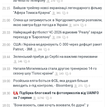
за чеха по телефону
270
0
Вийшов трейлер нової екранізації легендарного фільму
21:15
"Афера Томаса Крауна"
381
0
Спека ще затримується: в Укргідрометцентрі розповіли,
21:00
якою завтра буде погода в Україні
1674
0
Найкращий футболіст ЧС-2026 відмовив "Реалу" заради
20:33
переходу в "Барселону"
239
0
США і Україна модернізують С-300 через дефіцит ракет
20:00
Patriot, - ЗМІ
266
0
Зеленський прибув до Сербії на важливі перемовини
19:44
146
0
Наталія Могилевська стала другою тренеркою 14-го
19:33
сезону шоу "Голос країни"
143
0
Російська еліта боїться ФСБ, яка дедалі більше
19:00
виходить з-під контролю, - Bloomberg
271
0
Підбірка блогожаб та фотоприколів від UAINFO
18:30
за 7 серпня
11742
0
"Вони воюють, самі хочуть воювати, бо дурні": у
18:01