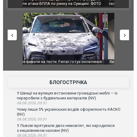
ВІДЕО
ині. ФОТО
склад Wildberries. ФОТО. ВІДЕО
оновлення
Вийшов трейлер нової екранізації легендарного
Зеленський
фільму "Афера Томаса Крауна"
перемовин
БЛОГОСТРІЧКА
У Швеції на вулицях встановини громадські меблі — їх
переробили з будівельних матеріалів (NV)
08.08.2026, 05:31
Чому лише 5% українських водіїв оформлюють КАСКО
(NV)
08.08.2026, 05:01
У Львові врятували двох немовлят, які народилися
з кишківником назовні (NV)
08.08.2026, 04:31