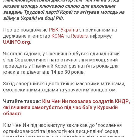
назвав молодь ключовою силою для виконання
завдань Трудової партії Кореї та агітував молодь на
війну в Україні на боці РФ.
Про це повідомляє
РБК-Україна
з посиланням на
державне агентство
KCNA
та
Reuters
, інформує
UAINFO.org
.
Як стало відомо, у Пхеньяні відбувся одинадцятий
з'їзд Соціалістичної патріотичної ліги молоді, який
проводять у Північній Кореї раз на п'ять років для
юнаків та дівчат від 14 до 30 років.
Захід завершився цього тижня масовими мітингами,
смолоскипними ходами та урочистим концертом.
Читайте також:
Кім Чен Ин похвалив солдатів КНДР,
які вчинили самогубство під час боїв у Курській
області
Кім Чен Ин під час виступу закликав до "посилення
організованості та ідеологічної дисципліни" серед