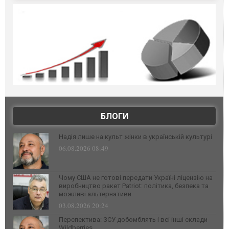
БЛОГИ
Надія лише на культ жінки в українській культурі
06.08.2026 08:49
Чому США не готові передати Україні ліцензію на
виробництво ракет Patriot: політика, безпека та
можливі альтернативи
03.08.2026 20:24
Перспектива: ЗСУ добомблять і всі інші склади
Wildberries