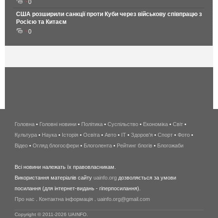
0
США розширили санкції проти Куби через військову співпрацю з
Росією та Китаєм
0
Головна
•
Головні новини
•
Політика
•
Суспільство
•
Економіка
беспроводной
•
Світ
•
Культура
•
Наука
•
Історія
•
Освіта
•
Авто
•
IT
•
Здоров'я
интернет
•
Спорт
•
Фото
•
Відео
•
Огляд блогосфери
•
Блоголента
•
Рейтинг блогів
киев
•
Блогожаби
и
Всі новини належать їх правовласникам.
область
Використання матеріалів сайту
uainfo.org
дозволяється за умови
wimax
посилання (для інтернет-видань - гіперпосилання).
интернет
Про нас
.
Контактна інформація
.
uainfo.org@gmail.com
в
киеве
Copyright © 2011-2026 UAINFO.