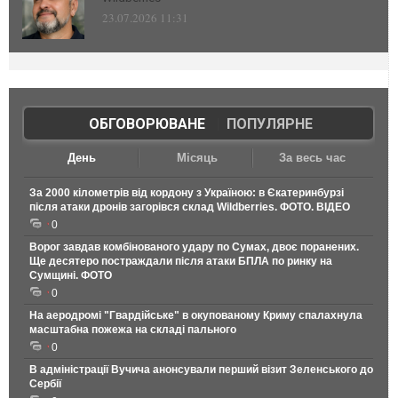
23.07.2026 11:31
ОБГОВОРЮВАНЕ
|
ПОПУЛЯРНЕ
День
Місяць
За весь час
За 2000 кілометрів від кордону з Україною: в Єкатеринбурзі
після атаки дронів загорівся склад Wildberries. ФОТО. ВІДЕО
0
Ворог завдав комбінованого удару по Сумах, двоє поранених.
Ще десятеро постраждали після атаки БПЛА по ринку на
Сумщині. ФОТО
0
На аеродромі "Гвардійське" в окупованому Криму спалахнула
масштабна пожежа на складі пального
0
В адміністрації Вучича анонсували перший візит Зеленського до
Сербії