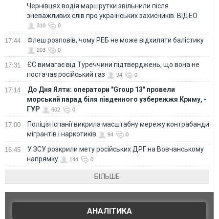
Чернівцях водія маршрутки звільнили після
зневажливих слів про українських захисників. ВІДЕО
310
0
Флеш розповів, чому РЕБ не може відхиляти балістику
17:44
203
0
ЄС вимагає від Туреччини підтверджень, що вона не
17:31
постачає російський газ
94
0
До Дня Ялти: оператори "Group 13" провели
17:14
морський парад біля південного узбережжя Криму, -
ГУР
602
0
Поліція Іспанії викрила масштабну мережу контрабанди
17:00
мігрантів і наркотиків
94
0
У ЗСУ розкрили мету російських ДРГ на Вовчанському
16:45
напрямку
144
0
БІЛЬШЕ
АНАЛІТИКА