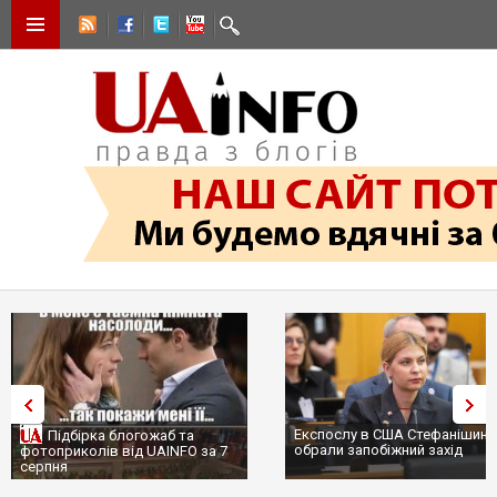
Експослу в США Стефанішині
Підбірка блогожаб та
обрали запобіжний захід
фотоприколів від UAINFO за 7
серпня