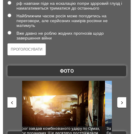
рф навпаки піде на ескалацію попри здоровий глузд і
намагатиметься триматися до останнього
Найближчим часом росія може погодитись на
переговори, але серйозних намірів росіяни не
матимуть
Вже давно не роблю жодних прогнозів щодо
завершення війни
ФОТО
по Сумах,
За 2000 кілометрів від кордону з Україною: в
"Мої іграш
траждали
Єкатеринбурзі після атаки дронів загорівся
суперкарів