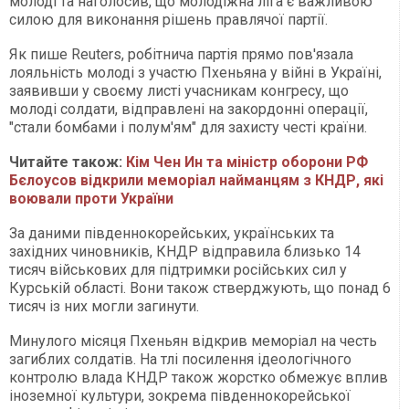
молоді та наголосив, що молодіжна ліга є важливою
силою для виконання рішень правлячої партії.
Як пише Reuters, робітнича партія прямо пов'язала
лояльність молоді з участю Пхеньяна у війні в Україні,
заявивши у своєму листі учасникам конгресу, що
молоді солдати, відправлені на закордонні операції,
"стали бомбами і полум'ям" для захисту честі країни.
Читайте також:
Кім Чен Ин та міністр оборони РФ
Бєлоусов відкрили меморіал найманцям з КНДР, які
воювали проти України
За даними південнокорейських, українських та
західних чиновників, КНДР відправила близько 14
тисяч військових для підтримки російських сил у
Курській області. Вони також стверджують, що понад 6
тисяч із них могли загинути.
Минулого місяця Пхеньян відкрив меморіал на честь
загиблих солдатів. На тлі посилення ідеологічного
контролю влада КНДР також жорстко обмежує вплив
іноземної культури, зокрема південнокорейської