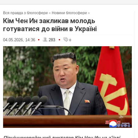
Вся правда з блогосфери
»
Новини блогосфери
»
Кім Чен Ин закликав молодь
готуватися до війни в Україні
•
•
04.05.2026, 14:36
283
0
Північнокорейський диктатор Кім Чен Ин на зʼїзді