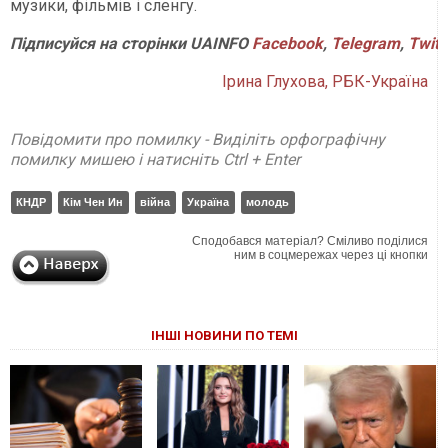
музики, фільмів і сленгу.
Підписуйся
на
сторінки
UAINFO
Facebook
,
Telegram
,
Twitt
Ірина Глухова, РБК-Україна
Повідомити про помилку - Виділіть орфографічну
помилку мишею і натисніть Ctrl + Enter
КНДР
Кім Чен Ин
війна
Україна
молодь
Сподобався матеріал? Сміливо поділися
ним в соцмережах через ці кнопки
ІНШІ НОВИНИ ПО ТЕМІ