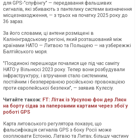
для GPS-"спуфінгу" — передавання фальшивих
сигналів, які збивають з пантелику системи визначення
місцезнаходження, — з трьох на початку 2025 року до
36 зараз.
За його словами, ці антени розміщені в
Калінінградському регіоні, який розташований між
країнами НАТО — Литвою та Польщею — на узбережжі
Балтійського моря.
"Поодинокі перешкоди почалися ще під час саміту
НАТО у Вільнюсі 2023 року. Тепер вони розбудували
інфраструктуру, і втручання стало системним,
постійним і безперервною російською провокацією
проти європейської безпеки", — заявив Кулєсіу.
Читайте також:
FT: Літак із Урсулою фон дер Ляєн
на борту сідав за паперовими картами через збої у
роботі GPS
Карта литовського регулятора показує, що
фальсифікація сигналів GPS з боку Росії може
охоплювати Естонію, Латвію та Литву, більшу частину