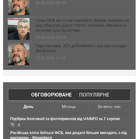
06.08.2026 08:49
Чому США не готові передати Україні ліцензію на
виробництво ракет Patriot: політика, безпека та
можливі альтернативи
03.08.2026 20:24
Перспектива: ЗСУ добомблять і всі інші склади
Wildberries
23.07.2026 11:31
ОБГОВОРЮВАНЕ
|
ПОПУЛЯРНЕ
День
Місяць
За весь час
Підбірка блогожаб та фотоприколів від UAINFO за 7 серпня
0
Російська еліта боїться ФСБ, яка дедалі більше виходить з-під
контролю, - Bloomberg