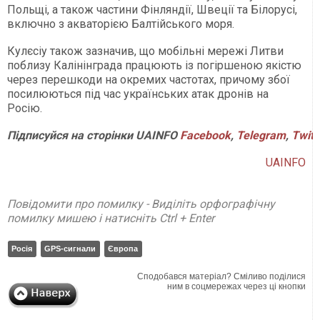
Польщі, а також частини Фінляндії, Швеції та Білорусі,
включно з акваторією Балтійського моря.
Кулєсіу також зазначив, що мобільні мережі Литви
поблизу Калінінграда працюють із погіршеною якістю
через перешкоди на окремих частотах, причому збої
посилюються під час українських атак дронів на
Росію.
Підписуйся
на
сторінки
UAINFO
Facebook
,
Telegram
,
Twitt
UAINFO
Повідомити про помилку - Виділіть орфографічну
помилку мишею і натисніть Ctrl + Enter
Росія
GPS-сигнали
Європа
Сподобався матеріал? Сміливо поділися
ним в соцмережах через ці кнопки