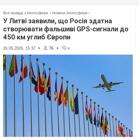
Вся правда з блогосфери
»
Новини блогосфери
»
У Литві заявили, що Росія здатна
створювати фальшиві GPS-сигнали до
450 км углиб Європи
•
•
26.05.2026, 15:37
76
0