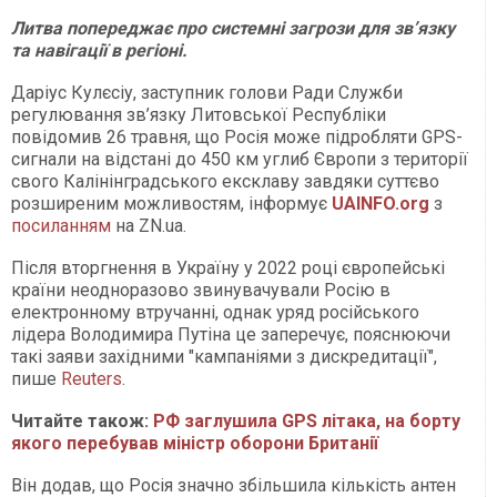
Литва попереджає про системні загрози для зв’язку
та навігації в регіоні.
Даріус Кулєсіу, заступник голови Ради Служби
регулювання зв’язку Литовської Республіки
повідомив 26 травня, що Росія може підробляти GPS-
сигнали на відстані до 450 км углиб Європи з території
свого Калінінградського ексклаву завдяки суттєво
розширеним можливостям, інформує
UAINFO.org
з
посиланням
на ZN.ua.
Після вторгнення в Україну у 2022 році європейські
країни неодноразово звинувачували Росію в
електронному втручанні, однак уряд російського
лідера Володимира Путіна це заперечує, пояснюючи
такі заяви західними "кампаніями з дискредитації",
пише
Reuters
.
Читайте також:
РФ заглушила GPS літака, на борту
якого перебував міністр оборони Британії
Він додав, що Росія значно збільшила кількість антен