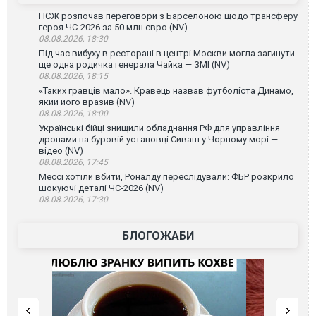
ПСЖ розпочав переговори з Барселоною щодо трансферу
героя ЧС-2026 за 50 млн євро (NV)
08.08.2026, 18:30
Під час вибуху в ресторані в центрі Москви могла загинути
ще одна родичка генерала Чайка — ЗМІ (NV)
08.08.2026, 18:15
«Таких гравців мало». Кравець назвав футболіста Динамо,
який його вразив (NV)
08.08.2026, 18:00
Українські бійці знищили обладнання РФ для управління
дронами на буровій установці Сиваш у Чорному морі —
відео (NV)
08.08.2026, 17:45
Мессі хотіли вбити, Роналду переслідували: ФБР розкрило
шокуючі деталі ЧС-2026 (NV)
08.08.2026, 17:30
БЛОГОЖАБИ