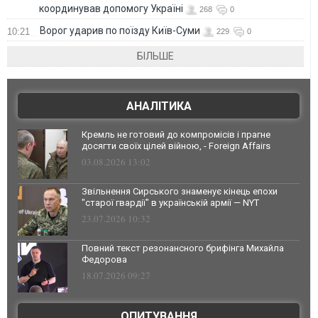
координував допомогу Україні
268
0
Ворог ударив по поїзду Київ-Суми
10:21
229
0
БІЛЬШЕ
АНАЛІТИКА
Кремль не готовий до компромісів і прагне
досягти своїх цілей війною, - Foreign Affairs
03.08.2026 13:02
Звільнення Сирського знаменує кінець епохи
"старої гвардії" в українській армії — NYT
23.07.2026 10:32
Повний текст резонансного брифінга Михайла
Федорова
18.07.2026 09:27
ОПИТУВАННЯ