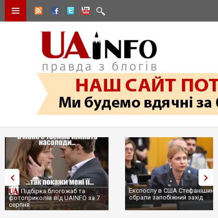
Експослу в США Стефанішині
Підбірка блогожаб та
обрали запобіжний захід
фотоприколів від UAINFO за 7
серпня