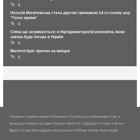
0
Наталія Могилевська стала другою тренеркою 14-го сезону шоу
"Голос країни"
0
Спека ще затримується: в Укргідрометцентрі розповіли, якою
завтра буде погода в Україні
0
Магнітні бурі: прогноз на вихідні
0
Головна
•
Головні новини
•
Політика
•
Суспільство
•
Економіка
беспроводной
•
Світ
•
Культура
•
Наука
•
Історія
•
Освіта
•
Авто
•
IT
•
Здоров'я
интернет
•
Спорт
•
Фото
•
Відео
•
Огляд блогосфери
•
Блоголента
•
Рейтинг блогів
киев
•
Блогожаби
и