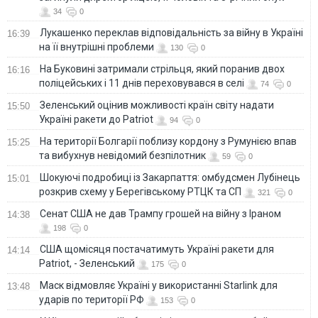
34
0
Лукашенко переклав відповідальність за війну в Україні
16:39
на її внутрішні проблеми
130
0
На Буковині затримали стрільця, який поранив двох
16:16
поліцейських і 11 днів переховувався в селі
74
0
Зеленський оцінив можливості країн світу надати
15:50
Україні ракети до Patriot
94
0
На території Болгарії поблизу кордону з Румунією впав
15:25
та вибухнув невідомий безпілотник
59
0
Шокуючі подробиці із Закарпаття: омбудсмен Лубінець
15:01
розкрив схему у Берегівському РТЦК та СП
321
0
Сенат США не дав Трампу грошей на війну з Іраном
14:38
198
0
США щомісяця постачатимуть Україні ракети для
14:14
Patriot, - Зеленський
175
0
Маск відмовляє Україні у використанні Starlink для
13:48
ударів по території РФ
153
0