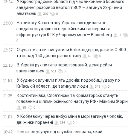
У Кіровоградській області під час виконання бойового
13:24
завдання розбився вертоліт ЗСУ — загинув 28-річний
авіатехнік
307
0
На вимогу Казахстану Україна погодилася не
13:00
завдавати ударів по неросійським танкерам та
інфраструктурі КТК у Чорному морі — Bloomberg
90
0
Окупанти за ніч випустили 6 «Іскандерів», ракети С-400
12:37
та понад 150 дронів різного типу
61
0
В Україні рух потягів паралізований: деякі рейси
12:13
запізнюються
511
0
У будинок влучили п'ять дронів: подробиці удару по
11:51
Київській області, де загинули люди
349
0
Костянтинівка, Слов'янськ та Краматорськ стануть
11:25
головними цілями осіннього наступу РФ - Максим Жорін
98
0
У Коблевому через вибух міни в морі загинув чоловік,
11:01
дві жінки поранені
166
0
Пентагон усунув від служби генерала, який
10:42