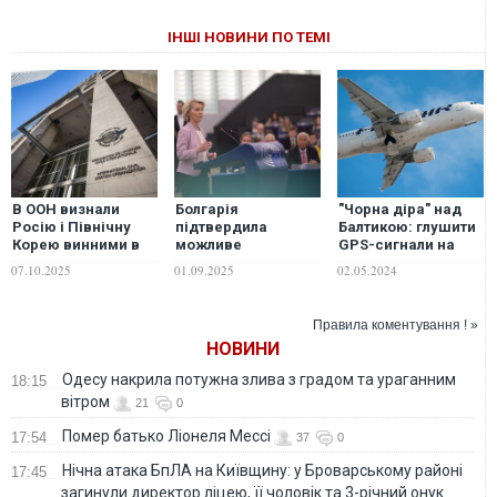
ІНШІ НОВИНИ ПО ТЕМІ
В ООН визнали
Болгарія
"Чорна діра" над
Росію і Північну
підтвердила
Балтикою: глушити
Корею винними в
можливе
GPS-сигнали на
глушінні сигналів
втручання Росії в
східному фланзі
07.10.2025
01.09.2025
02.05.2024
GPS
GPS-сигнал під час
НАТО може
посадки літака фон
надсекретна
дер Ляєн
російська зброя
Правила коментування ! »
"Тобол", – ЗМІ
НОВИНИ
Одесу накрила потужна злива з градом та ураганним
18:15
вітром
21
0
Помер батько Ліонеля Мессі
17:54
37
0
Нічна атака БпЛА на Київщину: у Броварському районі
17:45
загинули директор ліцею, її чоловік та 3-річний онук