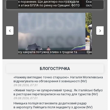
траждали
Єкатеринбурзі після атаки дронів загорівся
суперкарів
ВІДЕО
ині. ФОТО
склад Wildberries. ФОТО. ВІДЕО
дом та
Вже вивели на тести: Ferrari готує оновлення
Вийшов тре
позашляховика Purosangue. ВІДЕО
фільму "Аф
БЛОГОСТРІЧКА
«Наживу виглядаю точно старшою». Наталія Могилевська
відреагувала на обговорення її зовнішності (NV)
09.08.2026, 07:31
«Живий театр» чи суперечливий тренд:. Як італійські бабусі
в ресторані перетворилися на пастку для туристів (NV)
09.08.2026, 07:01
Німецька поліція встановила додатковий радар
в аеропорту Лейпцига після інциденту з дроном (NV)