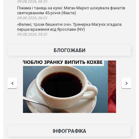
09.08.2026, 06:31
Піжама і танець на кухні: Меган Маркл шокувала фанатів
святкуванням 45-річчя (Факти)
09.08.2026, 06:01
«Великі, трохи бешкетні очі». Тренерка Магучіх згадала
перше враження від Ярослави (NV)
09.08.2026, 05:31
БЛОГОЖАБИ
ІНФОГРАФІКА