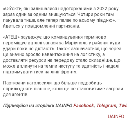
«Об’єкти, які залишалися недоторканими з 2022 року,
зараз один за одним знищуються. Чотири роки там
панувала тиша, але тепер палає по всьому півдню», —
йдеться у повідомленні партизанів.
«АТЕШ» зауважує, що командування терміново
переміщує вцілілі запаси за Маріуполь у райони, куди
удари поки не дістають. Також зазначається, що через
це значно зросло навантаження на логістику, а
доставляти ресурси на передову стало складніше, що
може вплинути на темпи наступу та здатність і надалі
підтримувати тиск на лінії фронту.
Партизани наголосили, що більше подробиць
оприлюднять пізніше, коли це не становитиме загрози
для агентів.
Підписуйся
на
сторінки
UAINFO
Facebook
,
Telegram
,
Twitt
UAINFO