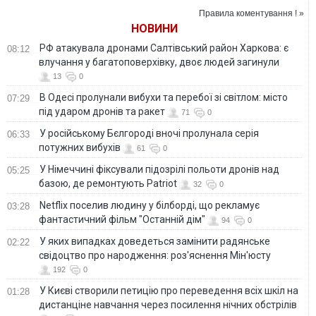
південному фронті
Правила коментування ! »
НОВИНИ
РФ атакувала дронами Салтівський район Харкова: є
08:12
влучання у багатоповерхівку, двоє людей загинули
13
0
В Одесі пролунали вибухи та перебої зі світлом: місто
07:29
під ударом дронів та ракет
71
0
У російському Бєлгороді вночі пролунала серія
06:33
потужних вибухів
61
0
У Німеччині фіксували підозрілі польоти дронів над
05:25
базою, де ремонтують Patriot
32
0
Netflix поселив людину у білборді, що рекламує
03:28
фантастичний фільм "Останній дім"
94
0
У яких випадках доведеться замінити радянське
02:22
свідоцтво про народження: роз'яснення Мін'юсту
192
0
У Києві створили петицію про переведення всіх шкіл на
01:28
дистанціне навчання через посилення нічних обстрілів