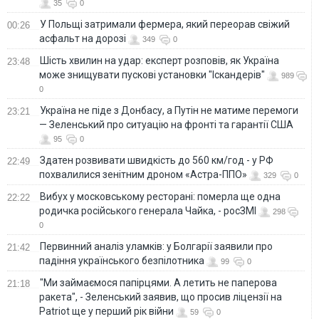
35
0
У Польщі затримали фермера, який переорав свіжий
00:26
асфальт на дорозі
349
0
Шість хвилин на удар: експерт розповів, як Україна
23:48
може знищувати пускові установки "Іскандерів"
989
0
Україна не піде з Донбасу, а Путін не матиме перемоги
23:21
— Зеленський про ситуацію на фронті та гарантії США
95
0
Здатен розвивати швидкість до 560 км/год - у РФ
22:49
похвалилися зенітним дроном «Астра-ППО»
329
0
Вибух у московському ресторані: померла ще одна
22:22
родичка російського генерала Чайка, - росЗМІ
298
0
Первинний аналіз уламків: у Болгарії заявили про
21:42
падіння українського безпілотника
99
0
"Ми займаємося папірцями. А летить не паперова
21:18
ракета", - Зеленський заявив, що просив ліцензії на
Patriot ще у перший рік війни
59
0