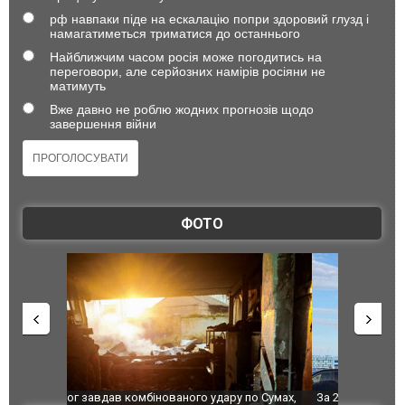
рф навпаки піде на ескалацію попри здоровий глузд і
намагатиметься триматися до останнього
Найближчим часом росія може погодитись на
переговори, але серйозних намірів росіяни не
матимуть
Вже давно не роблю жодних прогнозів щодо
завершення війни
ФОТО
по Сумах,
За 2000 кілометрів від кордону з Україною: в
"Мої іграш