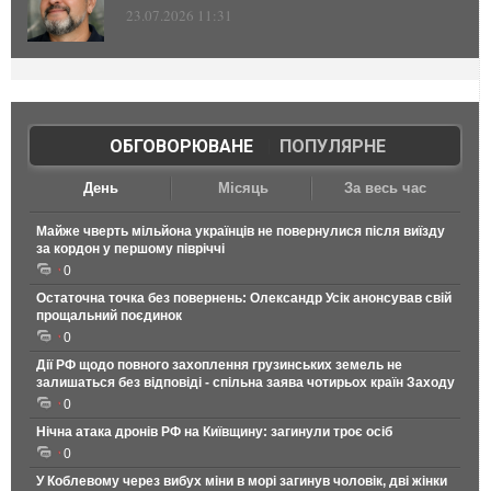
23.07.2026 11:31
ОБГОВОРЮВАНЕ
|
ПОПУЛЯРНЕ
День
Місяць
За весь час
Майже чверть мільйона українців не повернулися після виїзду
за кордон у першому півріччі
0
Остаточна точка без повернень: Олександр Усік анонсував свій
прощальний поєдинок
0
Дії РФ щодо повного захоплення грузинських земель не
залишаться без відповіді - спільна заява чотирьох країн Заходу
0
Нічна атака дронів РФ на Київщину: загинули троє осіб
0
У Коблевому через вибух міни в морі загинув чоловік, дві жінки