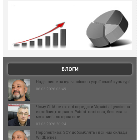
БЛОГИ
Надія лише на культ жінки в українській культурі
06.08.2026 08:49
Чому США не готові передати Україні ліцензію на
виробництво ракет Patriot: політика, безпека та
можливі альтернативи
03.08.2026 20:24
Перспектива: ЗСУ добомблять і всі інші склади
Wildberries