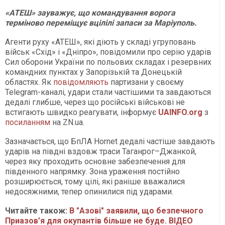
«АТЕШ» зауважує, що командування ворога
терміново переміщує вцілілі запаси за Маріуполь.
Агенти руху «АТЕШ», які діють у складі угруповань
військ «Схід» і «Дніпро», повідомили про серію ударів
Сил оборони України по польових складах і резервних
командних пунктах у Запорізькій та Донецькій
областях. Як
повідомляють
партизани у своєму
Telegram-каналі, удари стали частішими та завдаються
дедалі глибше, через що російські військові не
встигають швидко реагувати, інформує
UAINFO.org
з
посиланням
на ZN.ua.
Зазначається, що БпЛА Hornet дедалі частіше завдають
ударів на півдні вздовж траси Таганрог–Джанкой,
через яку проходить основне забезпечення для
південного напрямку. Зона ураження постійно
розширюється, тому цілі, які раніше вважалися
недосяжними, тепер опинилися під ударами.
Читайте також:
В "Азові" заявили, що безпечного
Приазов’я для окупантів більше не буде. ВІДЕО