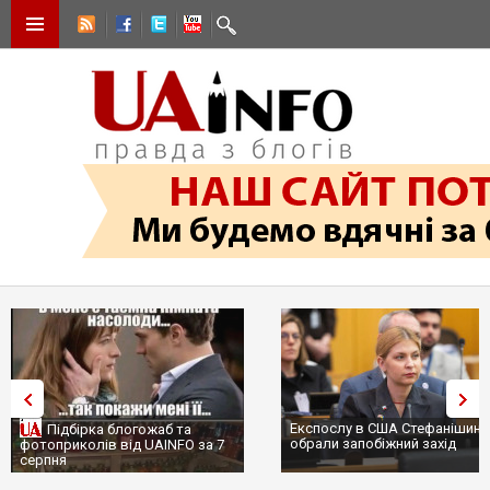
Експослу в США Стефанішині
Підбірка блогожаб та
обрали запобіжний захід
фотоприколів від UAINFO за 7
серпня