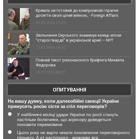
Кремль не готовий до компромісів і прагне
досягти своїх цілей війною, - Foreign Affairs
03.08.2026 13:02
Звільнення Сирського знаменує кінець епохи
"старої гвардії" в українській армії — NYT
23.07.2026 10:32
Повний текст резонансного брифінга Михайла
Федорова
18.07.2026 09:27
ОПИТУВАННЯ
На вашу думку, коли далекобійні санкції України
примусять росію сісти за стіл переговорів?
У найближчі місяці удари України по росії стануть
настільки болючими, що агресору доведеться
поновити перемовини
Цього року не варто чекати поновлення переговорного
процесу. А от наступного - можливо все