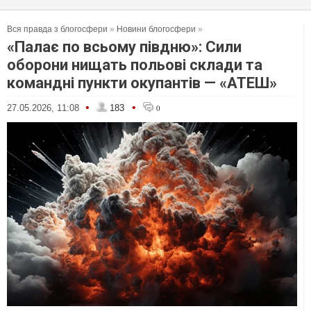
Вся правда з блогосфери
»
Новини блогосфери
»
«Палає по всьому півдню»: Сили
оборони нищать польові склади та
командні пункти окупантів — «АТЕШ»
•
•
27.05.2026, 11:08
183
0