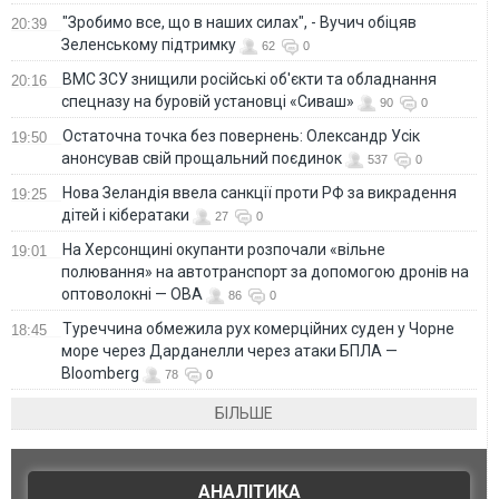
"Зробимо все, що в наших силах", - Вучич обіцяв
20:39
Зеленському підтримку
62
0
ВМС ЗСУ знищили російські об'єкти та обладнання
20:16
спецназу на буровій установці «Сиваш»
90
0
Остаточна точка без повернень: Олександр Усік
19:50
анонсував свій прощальний поєдинок
537
0
Нова Зеландія ввела санкції проти РФ за викрадення
19:25
дітей і кібератаки
27
0
На Херсонщині окупанти розпочали «вільне
19:01
полювання» на автотранспорт за допомогою дронів на
оптоволокні — ОВА
86
0
Туреччина обмежила рух комерційних суден у Чорне
18:45
море через Дарданелли через атаки БПЛА —
Bloomberg
78
0
БІЛЬШЕ
АНАЛІТИКА