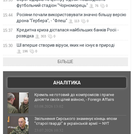
футбольний стадіон "Чорноморець"
76
0
Росіяни почали використовувати значно більшу версію
15:44
дрона "Гербера", - "Флеш"
113
0
Кредитна криза дісталася найбільших банків Росії -
15:37
розвідка
303
0
ШІ вперше створив віруси, яких не існує в природі
15:30
196
0
БІЛЬШЕ
АНАЛІТИКА
Кремль не готовий до компромісів і прагне
досягти своїх цілей війною, - Foreign Affairs
03.08.2026 13:02
Звільнення Сирського знаменує кінець епохи
"старої гвардії" в українській армії — NYT
23.07.2026 10:32