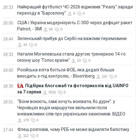
Найкращий футболіст ЧС-2026 відмовив "Реалу" заради
20:33
переходу в "Барселону"
0
0
США і Україна модернізують С-300 через дефіцит ракет
20:00
Patriot, - ЗМІ
55
0
Зеленський прибув до Сербії на важливі перемовини
19:44
43
0
Наталія Могилевська стала другою тренеркою 14-го
19:33
сезону шоу "Голос країни"
23
0
Російська еліта боїться ФСБ, яка дедалі більше
19:00
виходить з-під контролю, - Bloomberg
115
0
Підбірка блогожаб та фотоприколів від UAINFO
18:30
за 7 серпня
3515
0
"Вони воюють, самі хочуть воювати, бо дурні": у
18:01
Чернівцях водія маршрутки звільнили після
зневажливих слів про українських захисників. ВІДЕО
170
0
Флеш розповів, чому РЕБ не може відхиляти балістику
17:44
112
0