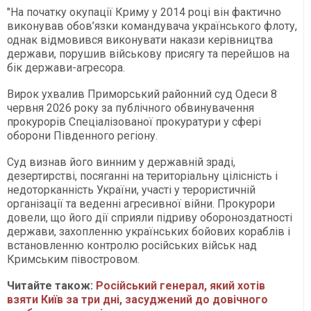
"На початку окупації Криму у 2014 році він фактично
виконував обов’язки командувача українського флоту,
однак відмовився виконувати накази керівництва
держави, порушив військову присягу та перейшов на
бік держави-агресора.
Вирок ухвалив Приморський районний суд Одеси 8
червня 2026 року за публічного обвинувачення
прокурорів Спеціалізованої прокуратури у сфері
оборони Південного регіону.
Суд визнав його винним у державній зраді,
дезертирстві, посяганні на територіальну цілісність і
недоторканність України, участі у терористичній
організації та веденні агресивної війни. Прокурори
довели, що його дії сприяли підриву обороноздатності
держави, захопленню українських бойових кораблів і
встановленню контролю російських військ над
Кримським півостровом.
Читайте також:
Російський генерал, який хотів
взяти Київ за три дні, засуджений до довічного