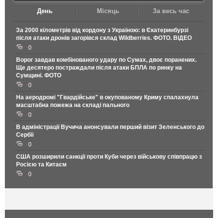
День
Місяць
За весь час
За 2000 кілометрів від кордону з Україною: в Єкатеринбурзі
після атаки дронів загорівся склад Wildberries. ФОТО. ВІДЕО
0
Ворог завдав комбінованого удару по Сумах, двоє поранених.
Ще десятеро постраждали після атаки БПЛА по ринку на
Сумщині. ФОТО
0
На аеродромі "Гвардійське" в окупованому Криму спалахнула
масштабна пожежа на складі пального
0
В адміністрації Вучича анонсували перший візит Зеленського до
Сербії
0
США розширили санкції проти Куби через військову співпрацю з
Росією та Китаєм
0