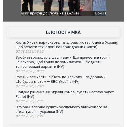
ливі
"Вони воюють, самі хочуть воювати, бо дурні": у
В окупован
Чернівцях водія маршрутки звільнили після
порт: над 
зневажливих слів про українських захисників.
ВІДЕО
ВІДЕО
БЛОГОСТРІЧКА
Колумбійські наркокартелі відправляють людей в Україну,
щоб освоїти технології бойових дронів (Факти)
07.08.2026, 18:12
Зробить господарів щасливими. Що принести в гості і
на вечерю, щоб точно не помилитися — бюджетні
та неочевидні варіанти (NV)
07.08.2026, 18:00
Росіяни все частіше бʼють по Харкову FPV-дронами.
Що буде з містом — ВВС Україна (NV)
07.08.2026, 17:48
Швидке рішення. Як Україні компенсувати нестачу ракет
Patriot (NV)
07.08.2026, 17:36
В Україні вперше судять російського військового за
зґвалтування українки (NV)
07.08.2026, 17:24