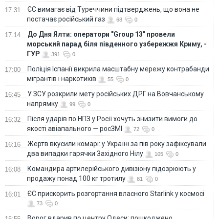
ЄС вимагає від Туреччини підтверджень, що вона не
17:31
постачає російський газ
68
0
До Дня Ялти: оператори "Group 13" провели
17:14
морський парад біля південного узбережжя Криму, -
ГУР
391
0
Поліція Іспанії викрила масштабну мережу контрабанди
17:00
мігрантів і наркотиків
55
0
У ЗСУ розкрили мету російських ДРГ на Вовчанському
16:45
напрямку
99
0
Після ударів по НПЗ у Росії хочуть знизити вимоги до
16:32
якості авіапального — росЗМІ
72
0
Жертв вкусили комарі: у Україні за пів року зафіксували
16:16
два випадки гарячки Західного Нілу
105
0
Командира артилерійського дивізіону підозрюють у
16:08
продажу понад 100 кг тротилу
81
0
ЄС прискорить розгортання власного Starlink у космосі
16:01
73
0
Ворог вдарив по центру Одеси: пошкоджено
15:55