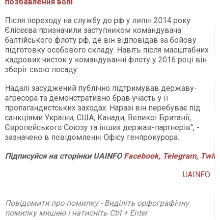
позбавлення волі
Після переходу на службу до рф у липні 2014 року
Єлісєєва призначили заступником командувача
балтійського флоту рф, де він відповідав за бойову
підготовку особового складу. Навіть після масштабних
кадрових чисток у командуванні флоту у 2016 році він
зберіг свою посаду.
Надалі засуджений публічно підтримував державу-
агресора та демонстративно брав участь у її
пропагандистських заходах. Наразі він перебуває під
санкціями України, США, Канади, Великої Британії,
Європейського Союзу та інших держав-партнерів", -
зазначено в повідомленні Офісу генпрокурора.
Підписуйся
на
сторінки
UAINFO
Facebook
,
Telegram
,
Twitt
UAINFO
Повідомити про помилку - Виділіть орфографічну
помилку мишею і натисніть Ctrl + Enter