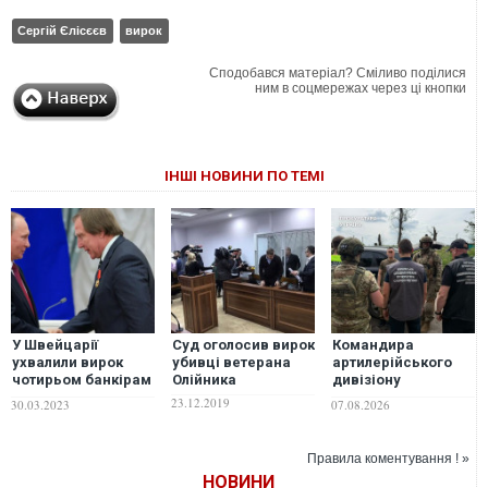
Сергій Єлісєєв
вирок
Сподобався матеріал? Сміливо поділися
ним в соцмережах через ці кнопки
ІНШІ НОВИНИ ПО ТЕМІ
У Швейцарії
Суд оголосив вирок
Командира
ухвалили вирок
убивці ветерана
артилерійського
чотирьом банкірам
Олійника
дивізіону
у справі "гаманця
підозрюють у
23.12.2019
30.03.2023
07.08.2026
Путіна"
продажу понад 100
кг тротилу
Правила коментування ! »
НОВИНИ