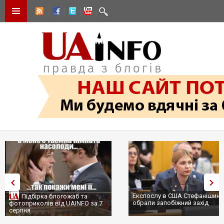
Експослу в США Стефанішині
Підбірка блогожаб та
обрали запобіжний захід
фотоприколів від UAINFO за 7
серпня