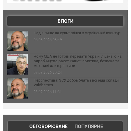
БЛОГИ
Надія лише на культ жінки в українській культурі
06.08.2026 08:49
Чому США не готові передати Україні ліцензію на
виробництво ракет Patriot: політика, безпека та
можливі альтернативи
03.08.2026 20:24
Перспектива: ЗСУ добомблять і всі інші склади
Wildberries
23.07.2026 11:31
ОБГОВОРЮВАНЕ
|
ПОПУЛЯРНЕ