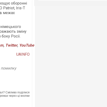
рощує оборонні
atriot, Iris-T
 в межах
 німецького
бражають зміну
 боку Росії.
am
,
Twitter
,
YouTube
UAINFO
у помилку
ал? Сміливо поділися
режах через ці кнопки