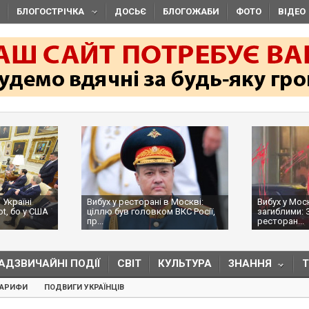
БЛОГОСТРІЧКА
ДОСЬЄ
БЛОГОЖАБИ
ФОТО
ВІДЕО
 Україні
Вибух у ресторані в Москві:
Вибух у Мос
ot, бо у США
ціллю був головком ВКС Росії,
загиблими: 
пр...
ресторан...
АДЗВИЧАЙНІ ПОДІЇ
СВІТ
КУЛЬТУРА
ЗНАННЯ
ТАРИФИ
ПОДВИГИ УКРАЇНЦІВ