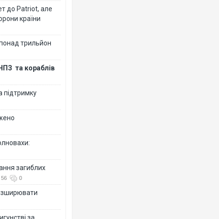
 до Patriot, але
борони країни
 понад трильйон
НПЗ та кораблів
а підтримку
джено
олновахи:
вання загиблих
56
0
розширювати
игунстві за