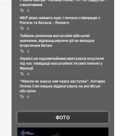
У Києві завтра - сильна спека, +37+39 градусів. -
синоптикиня
0
ФБР різко змінило курс і почало співпрацю з
Росією та Китаєм, - Reuters
0
Тайвань розпочав масштабні військові
навчання, відпрацьовуючи дії на випадок
вторгнення Китаю
0
Українські надзвичайники врятували козуленя
під час ліквідації масштабної лісової пожежі у
Франції
0
"Ніколи не знаєш чия черга наступна". Акторка
Олена Світлицька відреагувала на російські
обстріли
0
ФОТО