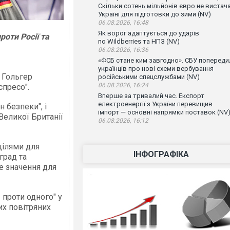
Скільки сотень мільйонів євро не вистач
Україні для підготовки до зими (NV)
06.08.2026, 16:48
Як ворог адаптується до ударів
роти Росії та
по Wildberries та НПЗ (NV)
06.08.2026, 16:36
«ФСБ стане ким завгодно». СБУ попереди
українців про нові схеми вербування
 Гольгер
російськими спецслужбами (NV)
06.08.2026, 16:24
спресо".
Вперше за тривалий час. Експорт
електроенергії з України перевищив
 безпеки", і
імпорт — основні напрямки поставок (NV
 Великої Британії
06.08.2026, 16:12
цілями для
ІНФОГРАФІКА
град та
не значення для
 проти одного" у
их повітряних