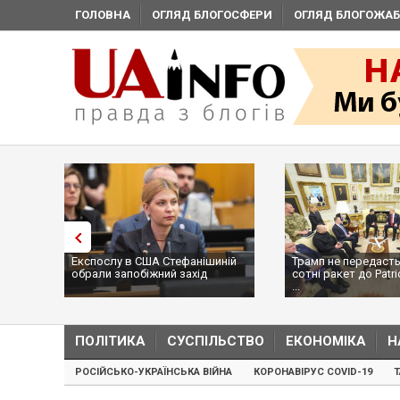
ГОЛОВНА
ОГЛЯД БЛОГОСФЕРИ
ОГЛЯД БЛОГОЖАБ
Експослу в США Стефанішиній
Трамп не передасть
обрали запобіжний захід
сотні ракет до Patri
...
ПОЛІТИКА
СУСПІЛЬСТВО
ЕКОНОМІКА
Н
РОСІЙСЬКО-УКРАЇНСЬКА ВІЙНА
КОРОНАВІРУС COVID-19