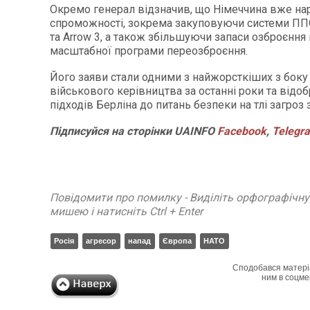
Окремо генерал відзначив, що Німеччина вже на
спроможності, зокрема закуповуючи системи ППО P
та Arrow 3, а також збільшуючи запаси озброєння
масштабної програми переозброєння.
Його заяви стали одними з найжорсткіших з боку
військового керівництва за останні роки та відо
підходів Берліна до питань безпеки на тлі загроз з
Підписуйся
на
сторінки
UAINFO
Facebook
,
Telegr
Повідомити про помилку - Виділіть орфографічн
мишею і натисніть Ctrl + Enter
Росія
агресор
напад
Європа
НАТО
Сподобався матері
ним в соцме