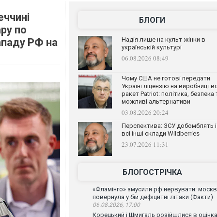
меччині
БЛОГИ
ру по
Надія лише на культ жінки в
нападу РФ на
українській культурі
06.08.2026 08:49
Чому США не готові передати
Україні ліцензію на виробництв
ракет Patriot: політика, безпека 
можливі альтернативи
03.08.2026 20:24
Перспектива: ЗСУ добомблять і
всі інші склади Wildberries
23.07.2026 11:31
БЛОГОСТРІЧКА
«Фламінго» змусили рф нервувати: моск
повернула у бій дефіцитні літаки (Факти)
06.08.2026, 17:00
Корецький і Шмигаль розійшлися в оцінка