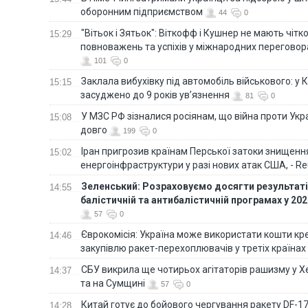
оборонним підприємством
44
0
"Вітьок і Зятьок": Віткофф і Кушнер не мають чіт
15:29
повноважень та успіхів у міжнародних переговор
101
0
Заклала вибухівку під автомобіль військового: у К
15:15
засуджено до 9 років ув’язнення
81
0
У МЗС РФ зізналися росіянам, що війна проти Ук
15:08
довго
199
0
Іран пригрозив країнам Перської затоки знищен
15:02
енергоінфраструктури у разі нових атак США, - Re
Зеленський: Розраховуємо досягти результатів
14:55
балістичній та антибалістичній програмах у 20
57
0
Єврокомісія: Україна може використати кошти кр
14:46
закупівлю ракет-перехоплювачів у третіх країнах
СБУ викрила ще чотирьох агітаторів рашизму у Х
14:37
та на Сумщині
57
0
Китай готує до бойового чергування ракету DF-17,
14:28