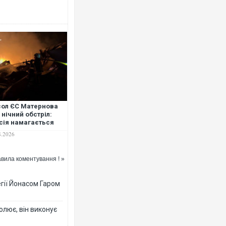
Росія атакувала Суми КАБами: 
торговельний центр, будинки, є 
ФОТО
ол ЄС Матернова
 нічний обстріл:
сія намагається
мати Київ"
8.2026
вила коментування ! »
гії Йонасом Гаром
Топпосадовцю Повітряних Сил в
підозру
олює, він виконує