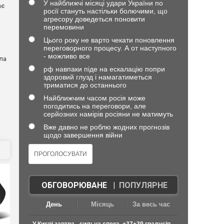
У найближчі місяці удари України по
ає
росії стануть настільки болючими, що
агресору доведеться поновити
перемовини
Цього року не варто чекати поновлення
переговорного процесу. А от наступного
- можливо все
ла
рф навпаки піде на ескалацію попри
здоровий глузд і намагатиметься
триматися до останнього
Найближчим часом росія може
погодитись на переговори, але
)
серйозних намірів росіяни не матимуть
Вже давно не роблю жодних прогнозів
щодо завершення війни
ОБГОВОРЮВАНЕ
|
ПОПУЛЯРНЕ
День
Місяць
За весь час