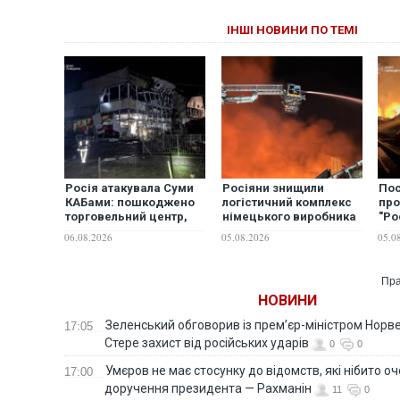
ІНШІ НОВИНИ ПО ТЕМІ
Росія атакувала Суми
Росіяни знищили
Пос
КАБами: пошкоджено
логістичний комплекс
про
торговельний центр,
німецького виробника
"Ро
будинки, є
спортивного одягу
зла
06.08.2026
05.08.2026
05.0
постраждалі. ФОТО
Пра
НОВИНИ
Зеленський обговорив із прем’єр-міністром Норве
17:05
Стере захист від російських ударів
0
0
Умєров не має стосунку до відомств, які нібито оч
17:00
доручення президента — Рахманін
11
0