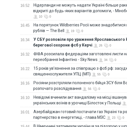
Нідерланди не можуть надати Україні більше ракет
16:52
відкриті до будь-яких варіантів допомоги, - Міно
10
0
На порятунок Wildberries Росії може знадобитися
16:45
рублів — The Bell
19
0
У СБУ розповіли про ураження Ярославського 
16:34
берегової охорони фсб у Керчі
26
0
ФІФА розсилала федераціям заготовлені листи н
16:32
переобрання Інфантіно - Sky News
34
0
15 років ув’язнення за співпрацю з фсб рф: засу
16:22
священнослужителя УПЦ (МП)
55
0
Росіяни розстріляли полоненого бійця ЗСУ біля В
16:16
розпочато розслідування
56
0
Невідомі вчинили акт вандалізму на місці вшану
16:10
українських воїнів в урочищі Білосток у Польщі
Азербайджан готовий постачати газ Україні та 
16:01
партнерство в енергетиці, - глава МЗС
23
0
В Німеччині затримали українця за підозрою у шп
15:44