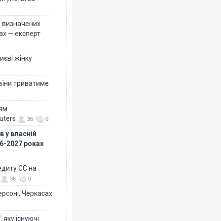
ко визначених
ах — експерт
иєві жінку
раїни триватиме
ням
uters
36
0
 у власній
26-2027 роках
едиту ЄС на
36
0
ерсоні, Черкасах
 яку існуючі