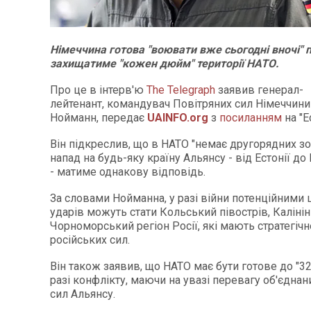
Німеччина готова "воювати вже сьогодні вночі" п
захищатиме "кожен дюйм" території НАТО.
Про це в інтерв'ю
The Telegraph
заявив генерал-
лейтенант, командувач Повітряних сил Німеччини
Нойманн, передає
UAINFO.org
з
посиланням
на "Е
Він підкреслив, що в НАТО "немає другорядних зон
напад на будь-яку країну Альянсу - від Естонії до
- матиме однакову відповідь.
За словами Нойманна, у разі війни потенційними 
ударів можуть стати Кольський півострів, Калінін
Чорноморський регіон Росії, які мають стратегіч
російських сил.
Він також заявив, що НАТО має бути готове до "32
разі конфлікту, маючи на увазі перевагу об'єднан
сил Альянсу.