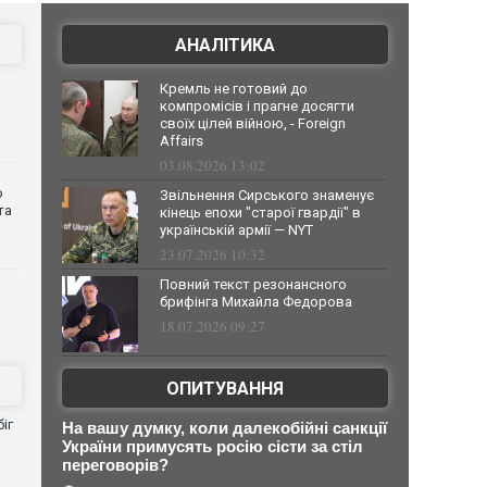
АНАЛІТИКА
Кремль не готовий до
компромісів і прагне досягти
своїх цілей війною, - Foreign
Affairs
03.08.2026 13:02
о
Звільнення Сирського знаменує
та
кінець епохи "старої гвардії" в
українській армії — NYT
23.07.2026 10:32
Повний текст резонансного
брифінга Михайла Федорова
18.07.2026 09:27
ОПИТУВАННЯ
іг
На вашу думку, коли далекобійні санкції
України примусять росію сісти за стіл
переговорів?