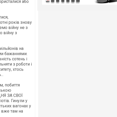
користалися або
ися,
отні років знову
мо війну не з
о війну з
мільйонів на
ми бажаннями.
ність сотень і
льняти з роботи і
итету, хтось
..
м, побиття
нською
ДНЯ ЗА СВОЇ
тів. Гинули у
стьких вагонах у
и вже там на