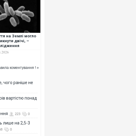
тя на Землі могло
икнути двічі, –
слідження
8.2026
вила коментування ! »
, чого раніше не
рів вартістю понад
ення
223
0
ь лише на 2,5-3
68
0