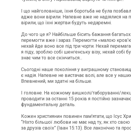
І що найголовніше, їхня боротьба не була позбавл
адже вони вірили. Напевне вже не надіялися на п
вірили, що їхні жертви будуть недаремні.
До чого це я? Найбільше бісить бажання багатьох
перемогти вже і зараз. Перемогти «малою кров'ю»,
нехай йде воно все під три чорти. Нехай перемага
я піду, зроблю собі шенгенську візу, нехай собі бу
знає чим то все скінчиться...
Сьогодні наше покоління у виграшному становищі, 
є надія. Напевне не вистачає волі, але все у наших
Впевнений, ми здатні на більше.
І головне. На кожному вишколі/таборуванні/лекці
проводити за останні 15 років я постійно зазнача
фундаментальну деталь.
Кожен християнин повинен пам'ятати, що Ісус Хри
“Ніхто більшої любови не має над ту, як хто сво
за друзів своїх” (Іван 15:13). Все лаконічно та про