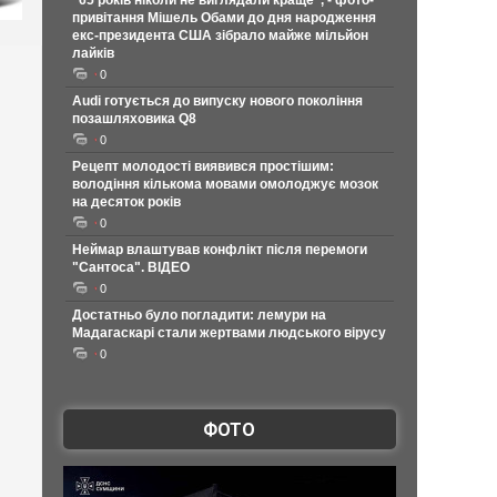
"65 років ніколи не виглядали краще", - фото-
привітання Мішель Обами до дня народження
екс-президента США зібрало майже мільйон
лайків
0
Audi готується до випуску нового покоління
позашляховика Q8
0
Рецепт молодості виявився простішим:
володіння кількома мовами омолоджує мозок
на десяток років
0
Неймар влаштував конфлікт після перемоги
"Сантоса". ВІДЕО
0
Достатньо було погладити: лемури на
Мадагаскарі стали жертвами людського вірусу
0
ФОТО