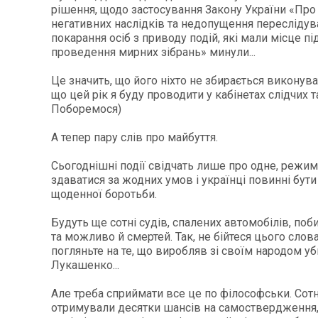
рішення, щодо застосування Закону України «Про
негативних наслідків та недопущення переслідув
покарання осіб з приводу подій, які мали місце пі
проведення мирних зібрань» минули...
Це значить, що його ніхто не збирається виконуват
що цей рік я буду проводити у кабінетах слідчих т
Поборемося)
А тепер пару слів про майбуття.
Сьогоднішні події свідчать лише про одне, режим
здаватися за жодних умов і українці повинні бут
щоденної боротьби.
Будуть ще сотні судів, спалених автомобілів, поби
та можливо й смертей. Так, не бійтеся цього слова
погляньте на те, що виробляв зі своїм народом у
Лукашенко...
Але треба сприймати все це по філософськи. Сотн
отримували десятки шансів на самоствердження,