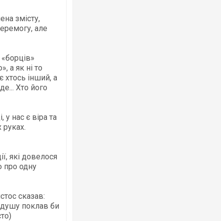
ена змісту,
еремогу, але
 «борців»
Росія атакувала Суми КАБами: пошко
 а як ні то
торговельний центр, будинки, є постр
є хтось інший, а
ФОТО
де... Хто його
у нас є віра та
 руках.
ї, які довелося
ю про одну
стос сказав:
Топпосадовцю Повітряних Сил вручил
підозру
ю душу поклав би
сто)