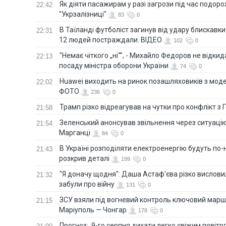
Як діяти пасажирам у разі загрози під час подорож
22:42
"Укрзалізниці"
83
0
В Таїланді футболіст загинув від удару блискавки
22:31
12 людей постраждали. ВІДЕО
102
0
"Немає чіткого „ні“", - Михайло Федоров не відки
22:13
посаду міністра оборони України
74
0
Huawei виходить на ринок позашляховиків з моде
22:02
ФОТО
236
0
Трамп різко відреагував на чутки про конфлікт з 
21:58
Зеленський анонсував звільнення через ситуацію
21:54
Марганці
84
0
В Україні розподіляти електроенергію будуть по
21:43
розкрив деталі
199
0
"Я доначу щодня": Даша Астаф'єва різко висловила
21:32
забули про війну
131
0
ЗСУ взяли під вогневий контроль ключовий марш
21:15
Маріуполь — Чонгар
178
0
Прогноз: 9-го серпня дихати легко свіжим повіт