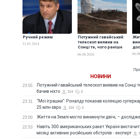
Ручний режим
Потужний гавайський
Жит
телескоп виявив на
вин
31.01.2014
Сонці те, чого раніше
до
не бачив ніхто
06.0
06.08.2026
Пра
НОВИНИ
Потужний гавайський телескоп виявив на Сонці те
23:55
бачив ніхто
324
0
"Мої іграшки": Роналду показав колекцію суперка
23:31
25 млн євро
154
0
Життя на Землі могло виникнути двічі, – дослідж
23:00
Навіть 300 американських ракет Україні вистачит
22:53
місяці активних російських обстрілів - експерт