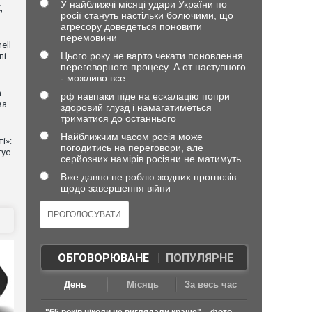
У найближчі місяці удари України по
,
росії стануть настільки болючими, що
агресору доведеться поновити
перемовини
ell
Цього року не варто чекати поновлення
пі
переговорного процесу. А от наступного
- можливо все
n
рф навпаки піде на ескалацію попри
ва
здоровий глузд і намагатиметься
триматися до останнього
Найближчим часом росія може
і»:
погодитись на переговори, але
тує
серйозних намірів росіяни не матимуть
Вже давно не роблю жодних прогнозів
щодо завершення війни
ОБГОВОРЮВАНЕ
|
ПОПУЛЯРНЕ
День
Місяць
За весь час