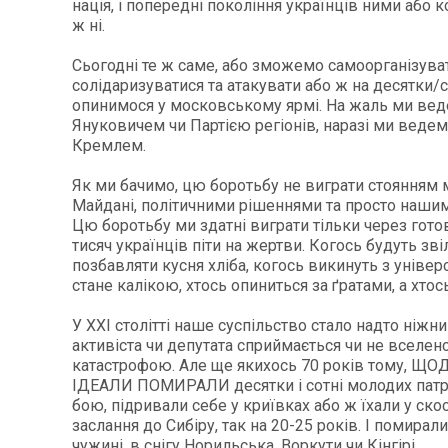
нація, і попередні покоління українців ними або 
ж ні.
Сьогодні те ж саме, або зможемо самоорганізуват
солідаризуватися та атакувати або ж на десятки/с
опинимося у московському ярмі. На жаль ми веде
Януковичем чи Партією регіонів, наразі ми ведем
Кремлем.
Як ми бачимо, цю боротьбу не виграти стоянням 
Майдані, політичними рішеннями та просто наши
Цю боротьбу ми здатні виграти тільки через готов
тисяч українців піти на жертви. Когось будуть зві
позбавляти кусня хліба, когось викинуть з універс
стане калікою, хтось опиниться за ґратами, а хтось.
У XXI столітті наше суспільство стало надто ніжни
активіста чи депутата сприймається чи не вселе
катастрофою. Але ще якихось 70 років тому, ЩО
ІДЕАЛИ ПОМИРАЛИ десятки і сотні молодих патріо
бою, підривали себе у криївках або ж їхали у ско
заслання до Сибіру, так на 20-25 років. І помирал
чужині, в снігу Норильська, Воркути чи Кінгірі...