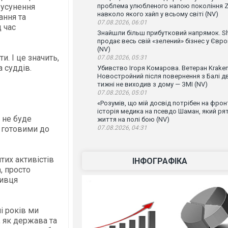
 усунення
проблема улюбленого напою покоління Z
навколо якого хайп у всьому світі (NV)
ання та
07.08.2026, 06:01
д час
Знайшли більш прибутковий напрямок. Sh
продає весь свій «зелений» бізнес у Євро
(NV)
и. І це значить,
07.08.2026, 05:31
а суддів.
Убивство Ігоря Комарова. Ветеран Krake
Новостройний після повернення з Балі д
тижні не виходив з дому — ЗМІ (NV)
07.08.2026, 05:01
«Розумів, що мій досвід потрібен на фронт
історія медика на псевдо Шаман, який ря
 не буде
життя на полі бою (NV)
и готовими до
07.08.2026, 04:31
тих активістів
ІНФОГРАФІКА
, просто
бивця
і років ми
 як держава та