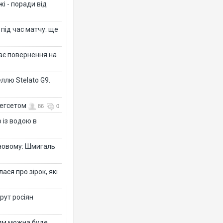
і - поради від
 під час матчу: ще
дає повернення на
ллю Stelato G9.
Гегсетом
86
0
 із водою в
-новому: Шмигаль
ся про зірок, які
рут росіян
рям можна буде