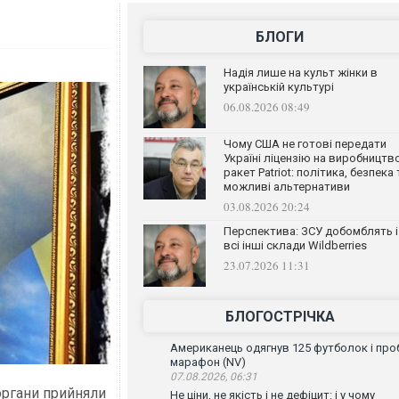
БЛОГИ
Надія лише на культ жінки в
українській культурі
06.08.2026 08:49
Чому США не готові передати
Україні ліцензію на виробництв
ракет Patriot: політика, безпека 
можливі альтернативи
03.08.2026 20:24
Перспектива: ЗСУ добомблять і
всі інші склади Wildberries
23.07.2026 11:31
БЛОГОСТРІЧКА
Американець одягнув 125 футболок і проб
марафон (NV)
07.08.2026, 06:31
органи прийняли
Не ціни, не якість і не дефіцит: і у чому