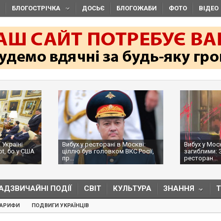
БЛОГОСТРІЧКА
ДОСЬЄ
БЛОГОЖАБИ
ФОТО
ВІДЕО
 Україні
Вибух у ресторані в Москві:
Вибух у Мос
ot, бо у США
ціллю був головком ВКС Росії,
загиблими: 
пр...
ресторан...
АДЗВИЧАЙНІ ПОДІЇ
СВІТ
КУЛЬТУРА
ЗНАННЯ
ТАРИФИ
ПОДВИГИ УКРАЇНЦІВ