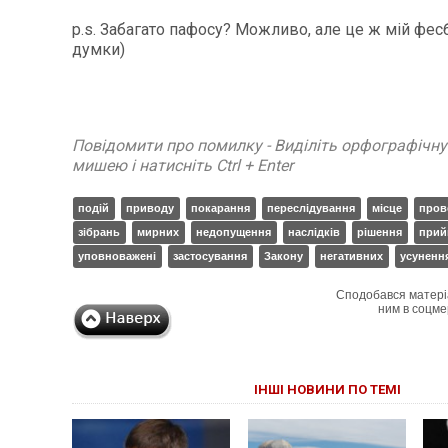
p.s. Забагато пафосу? Можливо, але це ж мій фесб
думки)
Повідомити про помилку - Виділіть орфографічн
мишею і натисніть Ctrl + Enter
подій
приводу
покарання
переслідування
місце
пров
зібрань
мирних
недопущення
наслідків
рішення
прий
уповноважені
застосування
Закону
негативних
усуненн
Сподобався матері
ним в соцме
ІНШІ НОВИНИ ПО ТЕМІ