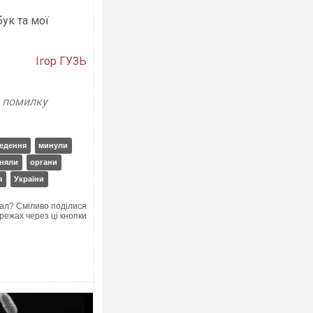
ук та мої
Ігор ГУЗЬ
у помилку
едення
минули
няли
органи
я
України
ал? Сміливо поділися
режах через ці кнопки