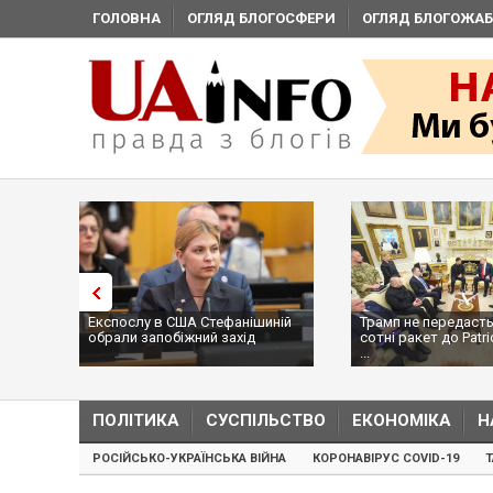
ГОЛОВНА
ОГЛЯД БЛОГОСФЕРИ
ОГЛЯД БЛОГОЖАБ
Експослу в США Стефанішиній
Трамп не передасть
обрали запобіжний захід
сотні ракет до Patri
...
ПОЛІТИКА
СУСПІЛЬСТВО
ЕКОНОМІКА
Н
РОСІЙСЬКО-УКРАЇНСЬКА ВІЙНА
КОРОНАВІРУС COVID-19