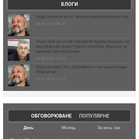
БЛОГИ
Надія лише на культ жінки в українській культурі
06.08.2026 08:49
Чому США не готові передати Україні ліцензію на
виробництво ракет Patriot: політика, безпека та
можливі альтернативи
03.08.2026 20:24
Перспектива: ЗСУ добомблять і всі інші склади
Wildberries
23.07.2026 11:31
ОБГОВОРЮВАНЕ
|
ПОПУЛЯРНЕ
День
Місяць
За весь час