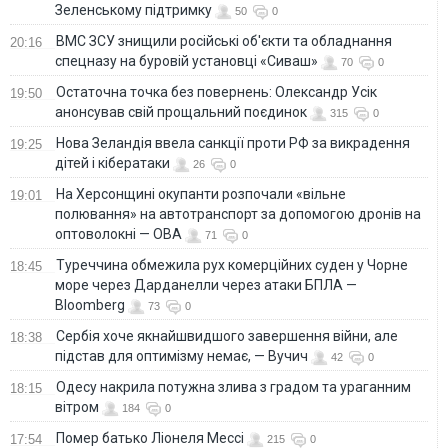
Зеленському підтримку
50
0
ВМС ЗСУ знищили російські об'єкти та обладнання
20:16
спецназу на буровій установці «Сиваш»
70
0
Остаточна точка без повернень: Олександр Усік
19:50
анонсував свій прощальний поєдинок
315
0
Нова Зеландія ввела санкції проти РФ за викрадення
19:25
дітей і кібератаки
26
0
На Херсонщині окупанти розпочали «вільне
19:01
полювання» на автотранспорт за допомогою дронів на
оптоволокні — ОВА
71
0
Туреччина обмежила рух комерційних суден у Чорне
18:45
море через Дарданелли через атаки БПЛА —
Bloomberg
73
0
Сербія хоче якнайшвидшого завершення війни, але
18:38
підстав для оптимізму немає, — Вучич
42
0
Одесу накрила потужна злива з градом та ураганним
18:15
вітром
184
0
Помер батько Ліонеля Мессі
17:54
215
0