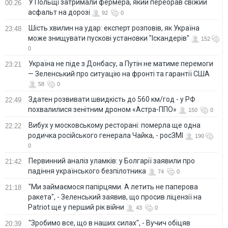
У Польщі затримали фермера, який переорав свіжий
00:26
асфальт на дорозі
92
0
Шість хвилин на удар: експерт розповів, як Україна
23:48
може знищувати пускові установки "Іскандерів"
152
0
Україна не піде з Донбасу, а Путін не матиме перемоги
23:21
— Зеленський про ситуацію на фронті та гарантії США
58
0
Здатен розвивати швидкість до 560 км/год - у РФ
22:49
похвалилися зенітним дроном «Астра-ППО»
150
0
Вибух у московському ресторані: померла ще одна
22:22
родичка російського генерала Чайка, - росЗМІ
190
0
Первинний аналіз уламків: у Болгарії заявили про
21:42
падіння українського безпілотника
74
0
"Ми займаємося папірцями. А летить не паперова
21:18
ракета", - Зеленський заявив, що просив ліцензії на
Patriot ще у перший рік війни
43
0
"Зробимо все, що в наших силах", - Вучич обіцяв
20:39