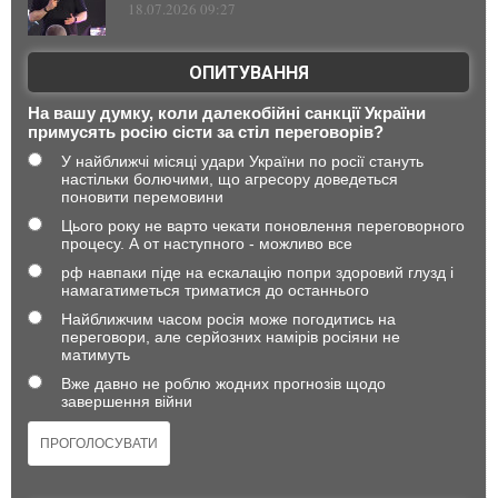
18.07.2026 09:27
ОПИТУВАННЯ
На вашу думку, коли далекобійні санкції України
примусять росію сісти за стіл переговорів?
У найближчі місяці удари України по росії стануть
настільки болючими, що агресору доведеться
поновити перемовини
Цього року не варто чекати поновлення переговорного
процесу. А от наступного - можливо все
рф навпаки піде на ескалацію попри здоровий глузд і
намагатиметься триматися до останнього
Найближчим часом росія може погодитись на
переговори, але серйозних намірів росіяни не
матимуть
Вже давно не роблю жодних прогнозів щодо
завершення війни