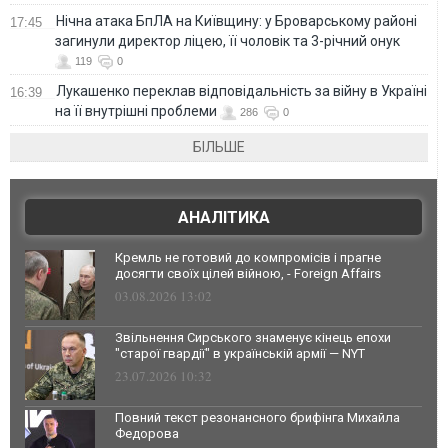
Нічна атака БпЛА на Київщину: у Броварському районі
17:45
загинули директор ліцею, її чоловік та 3-річний онук
119
0
Лукашенко переклав відповідальність за війну в Україні
16:39
на її внутрішні проблеми
286
0
БІЛЬШЕ
АНАЛІТИКА
Кремль не готовий до компромісів і прагне
досягти своїх цілей війною, - Foreign Affairs
03.08.2026 13:02
Звільнення Сирського знаменує кінець епохи
"старої гвардії" в українській армії — NYT
23.07.2026 10:32
Повний текст резонансного брифінга Михайла
Федорова