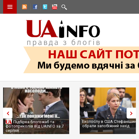
Експослу в США Стефанішиній
Підбірка блогожаб та
обрали запобіжний захід
фотоприколів від UAINFO за 7
серпня