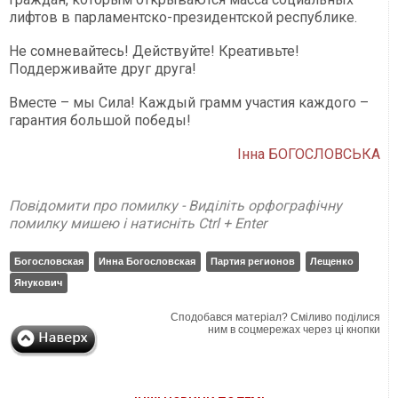
лифтов в парламентско-президентской республике.
Не сомневайтесь! Действуйте! Креативьте!
Поддерживайте друг друга!
Вместе – мы Сила! Каждый грамм участия каждого –
гарантия большой победы!
Інна БОГОСЛОВСЬКА
Повідомити про помилку - Виділіть орфографічну
помилку мишею і натисніть Ctrl + Enter
Богословская
Инна Богословская
Партия регионов
Лещенко
Янукович
Сподобався матеріал? Сміливо поділися
ним в соцмережах через ці кнопки