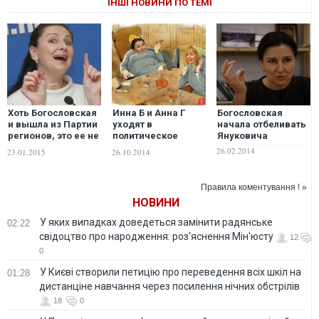
ІНШІ НОВИНИ ПО ТЕМІ
Хоть Богословская
Инна Б и Анна Г
Богословская
и вышла из Партии
уходят в
начала отбеливать
регионов, это ее не
политическое
Януковича
реабилитирует -
небытие
26.02.2014
23.01.2015
26.10.2014
блогер о перепалке
Кернеса и
Богословской
Правила коментування ! »
НОВИНИ
У яких випадках доведеться замінити радянське
02:22
свідоцтво про народження: роз'яснення Мін'юсту
12
0
У Києві створили петицію про переведення всіх шкіл на
01:28
дистанціне навчання через посилення нічних обстрілів
18
0