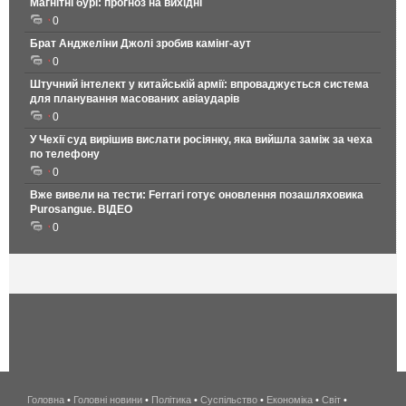
Магнітні бурі: прогноз на вихідні
0
Брат Анджеліни Джолі зробив камінг-аут
0
Штучний інтелект у китайській армії: впроваджується система
для планування масованих авіаударів
0
У Чехії суд вирішив вислати росіянку, яка вийшла заміж за чеха
по телефону
0
Вже вивели на тести: Ferrari готує оновлення позашляховика
Purosangue. ВІДЕО
0
Головна
•
Головні новини
•
Політика
•
Суспільство
•
Економіка
беспроводной
•
Світ
•