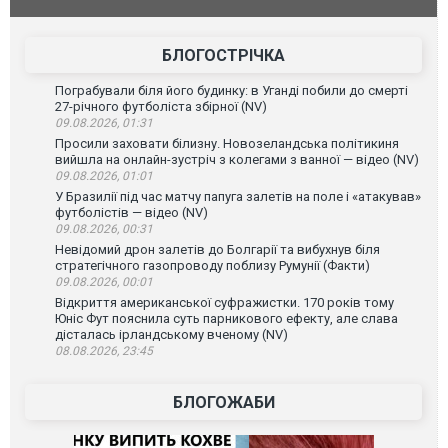
позашляховика Purosangue. ВІДЕО
фільму "Аф
БЛОГОСТРІЧКА
Пограбували біля його будинку: в Уганді побили до смерті
27-річного футболіста збірної (NV)
09.08.2026, 01:31
Просили заховати білизну. Новозеландська політикиня
вийшла на онлайн-зустріч з колегами з ванної — відео (NV)
09.08.2026, 01:01
У Бразилії під час матчу папуга залетів на поле і «атакував»
футболістів — відео (NV)
09.08.2026, 00:31
Невідомий дрон залетів до Болгарії та вибухнув біля
стратегічного газопроводу поблизу Румунії (Факти)
09.08.2026, 00:01
Відкриття американської суфражистки. 170 років тому
Юніс Фут пояснила суть парникового ефекту, але слава
дісталась ірландському вченому (NV)
08.08.2026, 23:45
БЛОГОЖАБИ