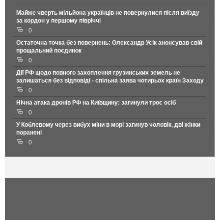
Майже чверть мільйона українців не повернулися після виїзду
за кордон у першому півріччі
0
Остаточна точка без повернень: Олександр Усік анонсував свій
прощальний поєдинок
0
Дії РФ щодо повного захоплення грузинських земель не
залишаться без відповіді - спільна заява чотирьох країн Заходу
0
Нічна атака дронів РФ на Київщину: загинули троє осіб
0
У Коблевому через вибух міни в морі загинув чоловік, дві жінки
поранені
0