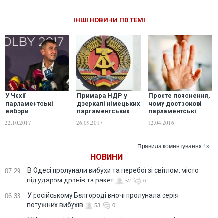
ІНШІ НОВИНИ ПО ТЕМІ
У Чехії
Примара НДР у
Просте пояснення,
парламентські
дзеркалі німецьких
чому дострокові
вибори
парламентських
парламентські
завершилися
виборів
вибори – не на часі
22.10.2017
26.09.2017
12.04.2016
перемогою
популістського
руху
Правила коментування ! »
НОВИНИ
В Одесі пролунали вибухи та перебої зі світлом: місто
07:29
під ударом дронів та ракет
52
0
У російському Бєлгороді вночі пролунала серія
06:33
потужних вибухів
53
0