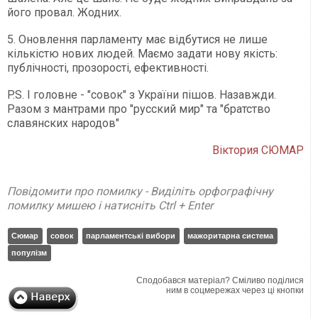
його провал. Жодних.
5. Оновлення парламенту має відбутися не лише
кількістю нових людей. Маємо задати нову якість:
публічності, прозорості, ефективності.
P.S. І головне - "совок" з України пішов. Назавжди.
Разом з мантрами про "русский мир" та "братство
славянских народов"
Віктория СЮМАР
Повідомити про помилку - Виділіть орфографічну
помилку мишею і натисніть Ctrl + Enter
Сюмар
совок
парламентські вибори
мажоритарна система
популізм
Сподобався матеріал? Сміливо поділися
ним в соцмережах через ці кнопки