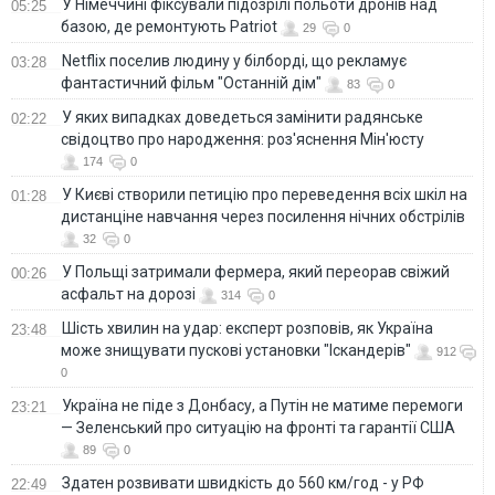
У Німеччині фіксували підозрілі польоти дронів над
05:25
базою, де ремонтують Patriot
29
0
Netflix поселив людину у білборді, що рекламує
03:28
фантастичний фільм "Останній дім"
83
0
У яких випадках доведеться замінити радянське
02:22
свідоцтво про народження: роз'яснення Мін'юсту
174
0
У Києві створили петицію про переведення всіх шкіл на
01:28
дистанціне навчання через посилення нічних обстрілів
32
0
У Польщі затримали фермера, який переорав свіжий
00:26
асфальт на дорозі
314
0
Шість хвилин на удар: експерт розповів, як Україна
23:48
може знищувати пускові установки "Іскандерів"
912
0
Україна не піде з Донбасу, а Путін не матиме перемоги
23:21
— Зеленський про ситуацію на фронті та гарантії США
89
0
Здатен розвивати швидкість до 560 км/год - у РФ
22:49