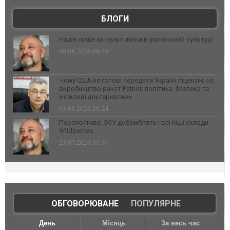
БЛОГИ
Надія лише на культ жінки в українській культурі
06.08.2026 08:49
Чому США не готові передати Україні ліцензію на
виробництво ракет Patriot: політика, безпека та
можливі альтернативи
03.08.2026 20:24
Перспектива: ЗСУ добомблять і всі інші склади
Wildberries
23.07.2026 11:31
ОБГОВОРЮВАНЕ
|
ПОПУЛЯРНЕ
День
Місяць
За весь час