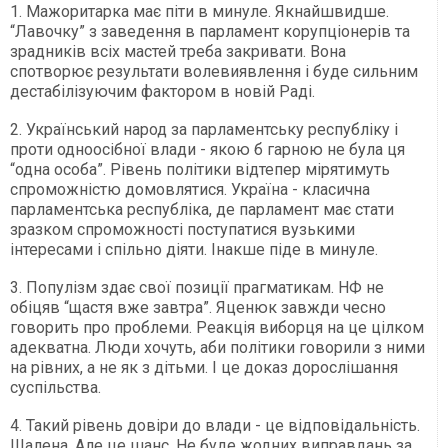
1. Мажоритарка має піти в минуле. Якнайшвидше.
“Лавочку” з заведення в парламент корупціонерів та
зрадників всіх мастей треба закривати. Вона
спотворює результати волевиявлення і буде сильним
дестабілізуючим фактором в новій Раді.
2. Український народ за парламентську республіку і
проти одноосібної влади - якою б гарною не була ця
“одна особа”. Рівень політики відтепер мірятимуть
спроможністю домовлятися. Україна - класична
парламентська республіка, де парламент має стати
зразком спроможності поступатися вузькими
інтересами і спільно діяти. Інакше піде в минуле.
3. Популізм здає свої позиції прагматикам. НФ не
обіцяв “щастя вже завтра”. Яценюк завжди чесно
говорить про проблеми. Реакція виборця на це цілком
адекватна. Люди хочуть, аби політики говорили з ними
на рівних, а не як з дітьми. І це доказ дорослішання
суспільства.
4. Такий рівень довіри до влади - це відповідальність.
Шалена. Але це шанс. Не буде жодних виправдань за