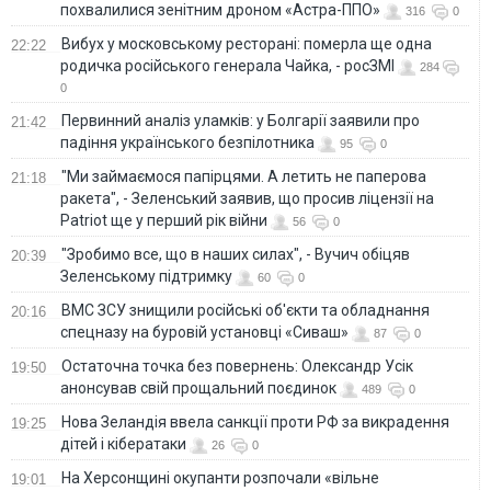
похвалилися зенітним дроном «Астра-ППО»
316
0
Вибух у московському ресторані: померла ще одна
22:22
родичка російського генерала Чайка, - росЗМІ
284
0
Первинний аналіз уламків: у Болгарії заявили про
21:42
падіння українського безпілотника
95
0
"Ми займаємося папірцями. А летить не паперова
21:18
ракета", - Зеленський заявив, що просив ліцензії на
Patriot ще у перший рік війни
56
0
"Зробимо все, що в наших силах", - Вучич обіцяв
20:39
Зеленському підтримку
60
0
ВМС ЗСУ знищили російські об'єкти та обладнання
20:16
спецназу на буровій установці «Сиваш»
87
0
Остаточна точка без повернень: Олександр Усік
19:50
анонсував свій прощальний поєдинок
489
0
Нова Зеландія ввела санкції проти РФ за викрадення
19:25
дітей і кібератаки
26
0
На Херсонщині окупанти розпочали «вільне
19:01