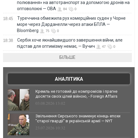
полювання» на автотранспорт за допомогою дронів на
оптоволокні — ОВА
84
0
Туреччина обмежила рух комерційних суден у Чорне
18:45
море через Дарданелли через атаки БПЛА —
Bloomberg
75
0
Сербія хоче якнайшвидшого завершення війни, але
18:38
підстав для оптимізму немає, — Вучич
47
0
БІЛЬШЕ
АНАЛІТИКА
Кремль не готовий до компромісів і прагне
досягти своїх цілей війною, - Foreign Affairs
03.08.2026 13:02
Звільнення Сирського знаменує кінець епохи
"старої гвардії" в українській армії — NYT
23.07.2026 10:32