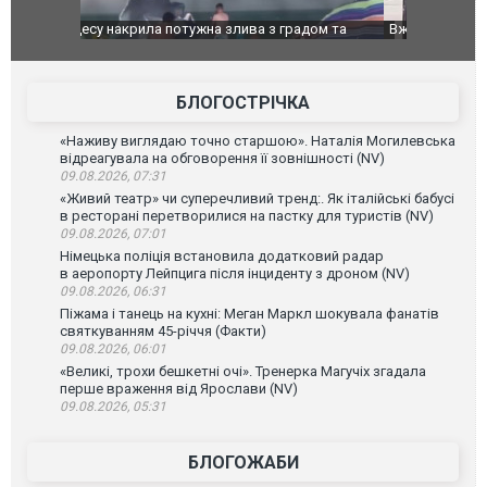
дом та
Вже вивели на тести: Ferrari готує оновлення
Вийшов тре
позашляховика Purosangue. ВІДЕО
фільму "Аф
БЛОГОСТРІЧКА
«Наживу виглядаю точно старшою». Наталія Могилевська
відреагувала на обговорення її зовнішності (NV)
09.08.2026, 07:31
«Живий театр» чи суперечливий тренд:. Як італійські бабусі
в ресторані перетворилися на пастку для туристів (NV)
09.08.2026, 07:01
Німецька поліція встановила додатковий радар
в аеропорту Лейпцига після інциденту з дроном (NV)
09.08.2026, 06:31
Піжама і танець на кухні: Меган Маркл шокувала фанатів
святкуванням 45-річчя (Факти)
09.08.2026, 06:01
«Великі, трохи бешкетні очі». Тренерка Магучіх згадала
перше враження від Ярослави (NV)
09.08.2026, 05:31
БЛОГОЖАБИ