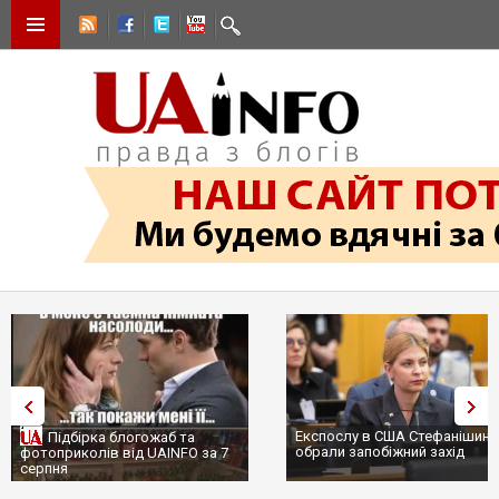
Експослу в США Стефанішині
Підбірка блогожаб та
обрали запобіжний захід
фотоприколів від UAINFO за 7
серпня