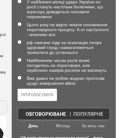
У найближчі місяці удари України по
росії стануть настільки болючими, що
агресору доведеться поновити
перемовини
Цього року не варто чекати поновлення
переговорного процесу. А от наступного
- можливо все
рої
рф навпаки піде на ескалацію попри
здоровий глузд і намагатиметься
триматися до останнього
ли
Найближчим часом росія може
погодитись на переговори, але
серйозних намірів росіяни не матимуть
вік
Вже давно не роблю жодних прогнозів
щодо завершення війни
ОБГОВОРЮВАНЕ
|
ПОПУЛЯРНЕ
День
Місяць
За весь час