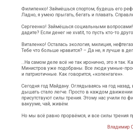
Филипенко! Займёшься спортом, будешь его реф
Ладно, я умею прыгать, бегать и плавать. Справл
Сергеенко! Займёшься социальными вопросами! 
дадите? Если денег не xvatit, то пусть кто-то друго
Виталенко! Осталась экология, милиция, нефтегаз
Тебе что больше нравится? – Да не, я лучше в деп
…На самом деле всё не так иронично, это я так. 
Министров уже подобраны. Все люди умные-пр
и патриотичные. Как говорится, «копенгаген».
Сегодня год Майдану. Оглядываясь на год назад, 
дышать стало легче. Просто в каждом движении
присутствуют силы трения. Этому нас учили по фи
вакууме, чай, живём.
Но мы всё равно прорвёмся, и все силы трения 
Владимир