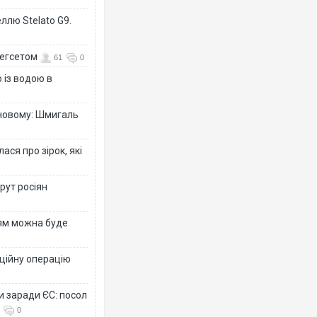
ллю Stelato G9.
Гегсетом
61
0
 із водою в
-новому: Шмигаль
ся про зірок, які
рут росіян
рям можна буде
ційну операцію
и заради ЄС: посол
0