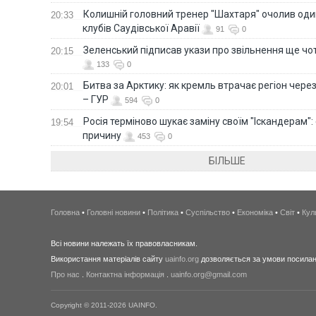
Колишній головний тренер "Шахтаря" очолив оди
20:33
клубів Саудівської Аравії
91
0
Зеленський підписав укази про звільнення ще чо
20:15
133
0
Битва за Арктику: як кремль втрачає регіон через 
20:01
– ГУР
594
0
Росія терміново шукає заміну своїм "Іскандерам":
19:54
причину
453
0
БІЛЬШЕ
Головна
•
Головні новини
•
Політика
•
Суспільство
•
Економіка
•
Світ
•
Кул
Всі новини належать їх правовласникам.
Використання матеріалів сайту
uainfo.org
дозволяється за умови посиланн
Про нас
.
Контактна інформація
.
uainfo.org@gmail.com
Copyright © 2011-2026 UAINFO.