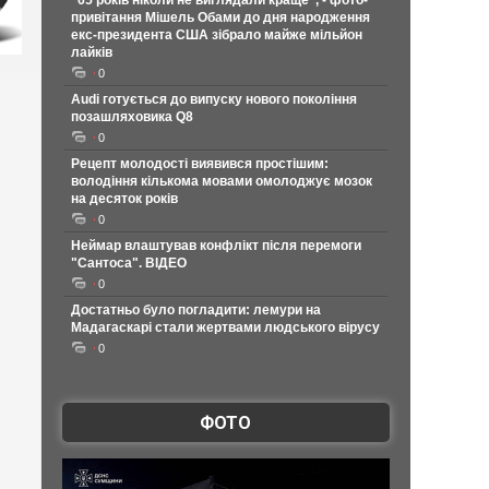
"65 років ніколи не виглядали краще", - фото-
привітання Мішель Обами до дня народження
екс-президента США зібрало майже мільйон
лайків
0
Audi готується до випуску нового покоління
позашляховика Q8
0
Рецепт молодості виявився простішим:
володіння кількома мовами омолоджує мозок
на десяток років
0
Неймар влаштував конфлікт після перемоги
"Сантоса". ВІДЕО
0
Достатньо було погладити: лемури на
Мадагаскарі стали жертвами людського вірусу
0
ФОТО