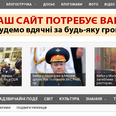
БЛОГОСТРІЧКА
ДОСЬЄ
БЛОГОЖАБИ
ФОТО
ВІДЕО
 Україні
Вибух у ресторані в Москві:
Вибух у Мос
ot, бо у США
ціллю був головком ВКС Росії,
загиблими: 
пр...
ресторан...
АДЗВИЧАЙНІ ПОДІЇ
СВІТ
КУЛЬТУРА
ЗНАННЯ
ТАРИФИ
ПОДВИГИ УКРАЇНЦІВ