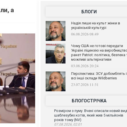
ли, а
БЛОГИ
Надія лише на культ жінки в
українській культурі
06.08.2026 08:49
Чому США не готові передати
Україні ліцензію на виробництв
ракет Patriot: політика, безпека 
можливі альтернативи
03.08.2026 20:24
Перспектива: ЗСУ добомблять і
всі інші склади Wildberries
23.07.2026 11:31
БЛОГОСТРІЧКА
Розміром з пуму. Вчені описали новий ви
шаблезубих котів, який жив 5 мільйонів
років тому (NV)
07.08.2026, 02:01