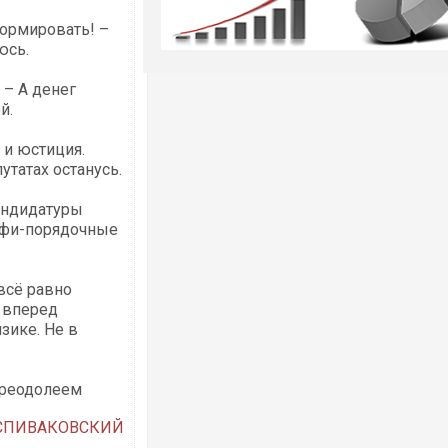
ормировать! –
юсь.
– А денег
й.
 и юстиция.
утатах останусь.
Кандидатуры
офи-порядочные
всё равно
 вперед
зике. Не в
преодолеем
 СПИВАКОВСКИЙ