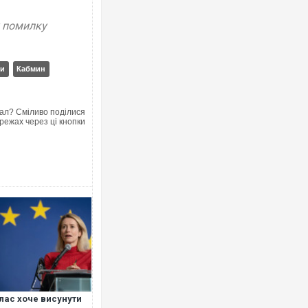
у помилку
ки
Кабмин
Росія атакувала Суми КАБами: пошк
торговельний центр, будинки, є пост
ФОТО
ал? Сміливо поділися
режах через ці кнопки
Топпосадовцю Повітряних Сил вручи
підозру
лас хоче висунути