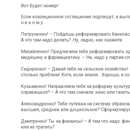
Вот будет номер!
Если коалиционное соглашение подпишут, а выпо
н е к о м у.
Петруненко! – Пойдёшь реформировать банковс
А что там надо делать?..Ну, ладно, как скажете.
Михайленко! Предлагаем тебе реформировать з
медицину и фармацевтику. – Не, надо у партии сп
Сидоренко! – Давай тебя на сельское хозяйство! –
столько проблем! Хотя, если земля... Хорошо, я со
Кузьменко! Направляем тебя на реформу культу
справишься? – А что там сначала: кино или газет
Александренко! Тебе путёвка на систему образова
высшее, среднее или дошкольное? Сформулируйт
Дмитренко! Ты на финансы! – А там что надо: ф
или их тратить?