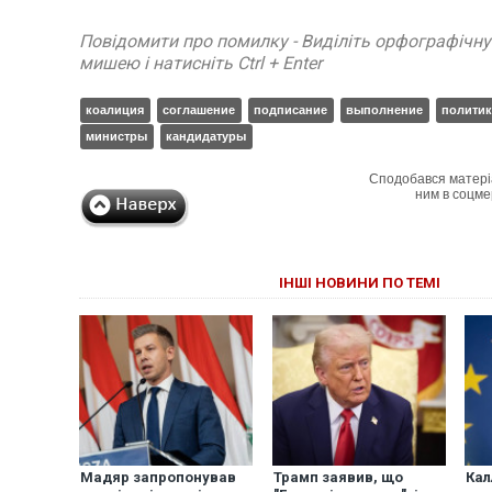
Повідомити про помилку - Виділіть орфографічн
мишею і натисніть Ctrl + Enter
коалиция
соглашение
подписание
выполнение
полити
министры
кандидатуры
Сподобався матері
ним в соцме
ІНШІ НОВИНИ ПО ТЕМІ
Мадяр запропонував
Трамп заявив, що
Кал