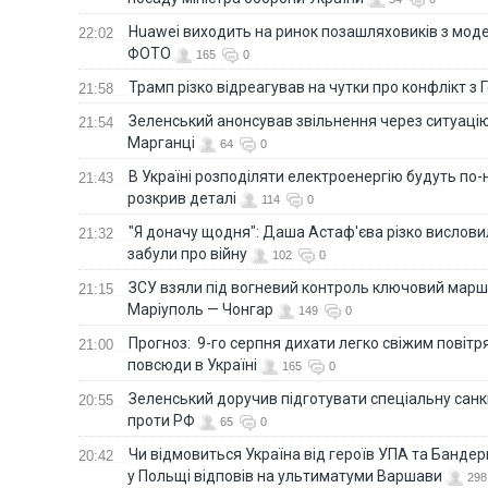
Huawei виходить на ринок позашляховиків з моде
22:02
ФОТО
165
0
Трамп різко відреагував на чутки про конфлікт з 
21:58
Зеленський анонсував звільнення через ситуацію
21:54
Марганці
64
0
В Україні розподіляти електроенергію будуть по
21:43
розкрив деталі
114
0
"Я доначу щодня": Даша Астаф'єва різко висловила
21:32
забули про війну
102
0
ЗСУ взяли під вогневий контроль ключовий марш
21:15
Маріуполь — Чонгар
149
0
Прогноз: 9-го серпня дихати легко свіжим повіт
21:00
повсюди в Україні
165
0
Зеленський доручив підготувати спеціальну санк
20:55
проти РФ
65
0
Чи відмовиться Україна від героїв УПА та Бандер
20:42
у Польщі відповів на ультиматуми Варшави
298