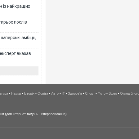
н із найкращих
тирьох послів
імперські амбіції,
 експерт вказав
ьтура
•
Наука
•
Історія
•
Освіта
•
Авто
•
IT
•
Здоров'я
•
Спорт
•
Фото
•
Відео
•
Огляд блог
я (для інтернет-видань - гіперпосилання).