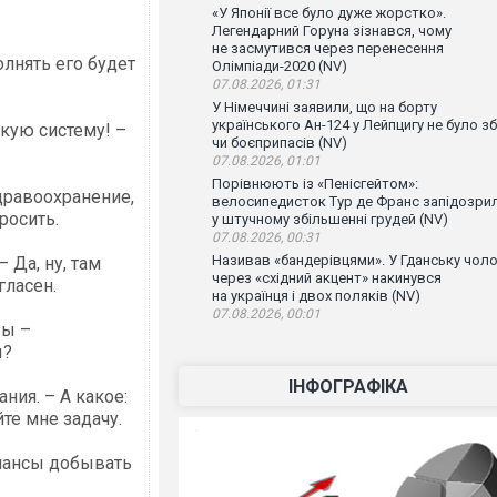
«У Японії все було дуже жорстко».
Легендарний Горуна зізнався, чому
не засмутився через перенесення
лнять его будет
Олімпіади-2020 (NV)
07.08.2026, 01:31
У Німеччині заявили, що на борту
українського Ан-124 у Лейпцигу не було зб
кую систему! –
чи боєприпасів (NV)
07.08.2026, 01:01
Порівнюють із «Пенісгейтом»:
дравоохранение,
велосипедисток Тур де Франс запідозри
росить.
у штучному збільшенні грудей (NV)
07.08.2026, 00:31
Називав «бандерівцями». У Гданську чоло
 Да, ну, там
через «східний акцент» накинувся
гласен.
на українця і двох поляків (NV)
07.08.2026, 00:01
ры –
ы?
ІНФОГРАФІКА
ния. – А какое:
е мне задачу.
инансы добывать