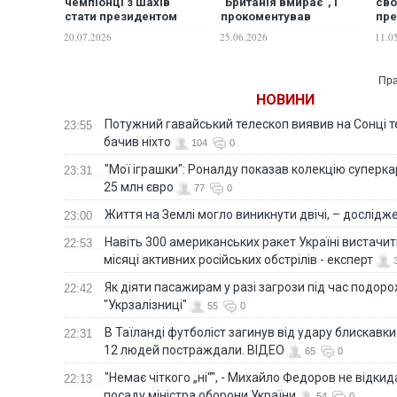
чемпіонці з шахів
"Британія вмирає", і
сво
стати президентом
прокоментував
пре
Угорщини
кандидатуру
пер
20.07.2026
25.06.2026
11.0
наступника Стармера
Пра
НОВИНИ
Потужний гавайський телескоп виявив на Сонці те
23:55
бачив ніхто
104
0
"Мої іграшки": Роналду показав колекцію суперка
23:31
25 млн євро
77
0
Життя на Землі могло виникнути двічі, – дослідж
23:00
Навіть 300 американських ракет Україні вистачит
22:53
місяці активних російських обстрілів - експерт
Як діяти пасажирам у разі загрози під час подорож
22:42
"Укрзалізниці"
55
0
В Таїланді футболіст загинув від удару блискавки
22:31
12 людей постраждали. ВІДЕО
65
0
"Немає чіткого „ні“", - Михайло Федоров не відки
22:13
посаду міністра оборони України
54
0