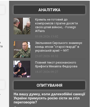
АНАЛІТИКА
Кремль не готовий до
компромісів і прагне досягти
своїх цілей війною, - Foreign
Affairs
03.08.2026 13:02
о
Звільнення Сирського знаменує
та
кінець епохи "старої гвардії" в
українській армії — NYT
23.07.2026 10:32
Повний текст резонансного
брифінга Михайла Федорова
18.07.2026 09:27
ОПИТУВАННЯ
д
На вашу думку, коли далекобійні санкції
України примусять росію сісти за стіл
переговорів?