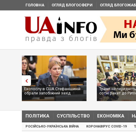
ГОЛОВНА
ОГЛЯД БЛОГОСФЕРИ
ОГЛЯД БЛОГОЖАБ
Експослу в США Стефанішиній
Трамп не передасть
обрали запобіжний захід
сотні ракет до Patri
...
ПОЛІТИКА
СУСПІЛЬСТВО
ЕКОНОМІКА
Н
РОСІЙСЬКО-УКРАЇНСЬКА ВІЙНА
КОРОНАВІРУС COVID-19