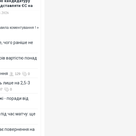
ю кандидатуру
дставляти ЄС на
еговорах з Росією
5.2026
вила коментування ! »
, чого раніше не
рів вартістю понад
ення
129
0
ь лише на 2,5-3
37
0
і - поради від
 під час матчу: ще
дає повернення на