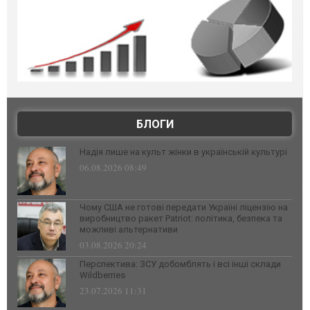
БЛОГИ
Надія лише на культ жінки в українській культурі
06.08.2026 08:49
Чому США не готові передати Україні ліцензію на
виробництво ракет Patriot: політика, безпека та
можливі альтернативи
03.08.2026 20:24
Перспектива: ЗСУ добомблять і всі інші склади
Wildberries
23.07.2026 11:31