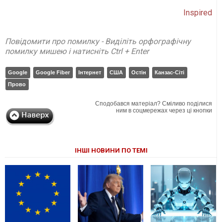
Inspired
Повідомити про помилку - Виділіть орфографічну
помилку мишею і натисніть Ctrl + Enter
Google
Google Fiber
Інтернет
США
Остін
Канзас-Сіті
Прово
Сподобався матеріал? Сміливо поділися
ним в соцмережах через ці кнопки
ІНШІ НОВИНИ ПО ТЕМІ