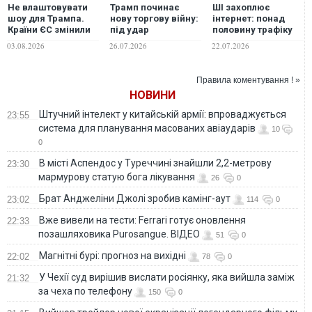
Не влаштовувати
Трамп починає
ШІ захоплює
шоу для Трампа.
нову торгову війну:
інтернет: понад
Країни ЄС змінили
під удар
половину трафіку
тактику відповіді
потрапляють навіть
вже створюють не
03.08.2026
26.07.2026
22.07.2026
на нові митні
найближчі
люди, —
погрози та тиск
союзники
дослідження
США – Politico
Правила коментування ! »
НОВИНИ
Штучний інтелект у китайській армії: впроваджується
23:55
система для планування масованих авіаударів
10
0
В місті Аспендос у Туреччині знайшли 2,2-метрову
23:30
мармурову статую бога лікування
26
0
Брат Анджеліни Джолі зробив камінг-аут
23:02
114
0
Вже вивели на тести: Ferrari готує оновлення
22:33
позашляховика Purosangue. ВІДЕО
51
0
Магнітні бурі: прогноз на вихідні
22:02
78
0
У Чехії суд вирішив вислати росіянку, яка вийшла заміж
21:32
за чеха по телефону
150
0