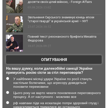
досягти своїх цілей війною, - Foreign Affairs
03.08.2026 13:02
Звільнення Сирського знаменує кінець епохи
"старої гвардії" в українській армії — NYT
23.07.2026 10:32
Повний текст резонансного брифінга Михайла
Федорова
18.07.2026 09:27
ОПИТУВАННЯ
На вашу думку, коли далекобійні санкції України
примусять росію сісти за стіл переговорів?
У найближчі місяці удари України по росії стануть
настільки болючими, що агресору доведеться
поновити перемовини
Цього року не варто чекати поновлення переговорного
процесу. А от наступного - можливо все
рф навпаки піде на ескалацію попри здоровий глузд і
намагатиметься триматися до останнього