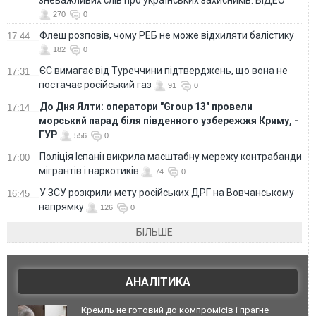
270
0
Флеш розповів, чому РЕБ не може відхиляти балістику
17:44
182
0
ЄС вимагає від Туреччини підтверджень, що вона не
17:31
постачає російський газ
91
0
До Дня Ялти: оператори "Group 13" провели
17:14
морський парад біля південного узбережжя Криму, -
ГУР
556
0
Поліція Іспанії викрила масштабну мережу контрабанди
17:00
мігрантів і наркотиків
74
0
У ЗСУ розкрили мету російських ДРГ на Вовчанському
16:45
напрямку
126
0
БІЛЬШЕ
АНАЛІТИКА
Кремль не готовий до компромісів і прагне