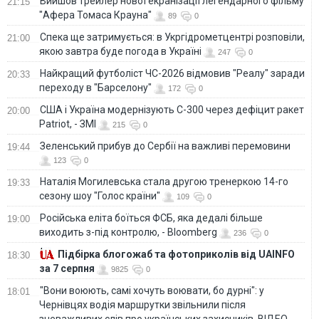
Вийшов трейлер нової екранізації легендарного фільму
21:15
"Афера Томаса Крауна"
89
0
Спека ще затримується: в Укргідрометцентрі розповіли,
21:00
якою завтра буде погода в Україні
247
0
Найкращий футболіст ЧС-2026 відмовив "Реалу" заради
20:33
переходу в "Барселону"
172
0
США і Україна модернізують С-300 через дефіцит ракет
20:00
Patriot, - ЗМІ
215
0
Зеленський прибув до Сербії на важливі перемовини
19:44
123
0
Наталія Могилевська стала другою тренеркою 14-го
19:33
сезону шоу "Голос країни"
109
0
Російська еліта боїться ФСБ, яка дедалі більше
19:00
виходить з-під контролю, - Bloomberg
236
0
Підбірка блогожаб та фотоприколів від UAINFO
18:30
за 7 серпня
9825
0
"Вони воюють, самі хочуть воювати, бо дурні": у
18:01
Чернівцях водія маршрутки звільнили після
зневажливих слів про українських захисників. ВІДЕО