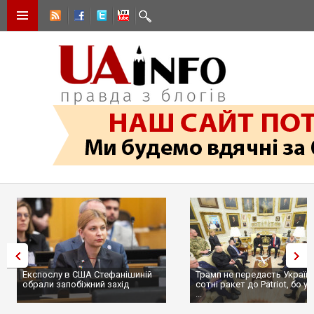
Експослу в США Стефанішиній
Трамп не передасть Україні
обрали запобіжний захід
сотні ракет до Patriot, бо у С
...