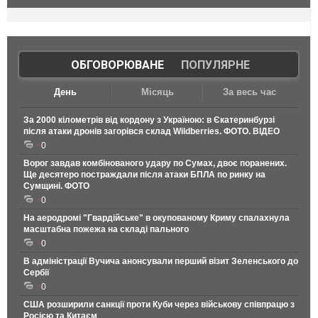
ОБГОВОРЮВАНЕ
|
ПОПУЛЯРНЕ
День
Місяць
За весь час
За 2000 кілометрів від кордону з Україною: в Єкатеринбурзі
після атаки дронів загорівся склад Wildberries. ФОТО. ВІДЕО
0
Ворог завдав комбінованого удару по Сумах, двоє поранених.
Ще десятеро постраждали після атаки БПЛА по ринку на
Сумщині. ФОТО
0
На аеродромі "Гвардійське" в окупованому Криму спалахнула
масштабна пожежа на складі пального
0
В адміністрації Вучича анонсували перший візит Зеленського до
Сербії
0
США розширили санкції проти Куби через військову співпрацю з
Росією та Китаєм