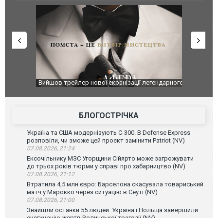
оновлення
Вийшов трейлер нової екранізації легендарного
Зеленський
фільму "Афера Томаса Крауна"
перемовин
БЛОГОСТРІЧКА
Україна та США модернізують С-300. В Defense Express
розповіли, чи зможе цей проєкт замінити Patriot (NV)
07.08.2026, 21:24
Ексочільнику МЗС Угорщини Сійярто може загрожувати
до трьох років тюрми у справі про хабарництво (NV)
07.08.2026, 21:12
Втратила 4,5 млн євро: Барселона скасувала товариський
матч у Марокко через ситуацію в Сеуті (NV)
07.08.2026, 21:00
Знайшли останки 55 людей. Україна і Польща завершили
ексгумацію жертв Волинської трагедії (NV)