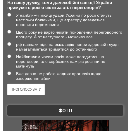
На вашу думку, коли далекобійні санкції України
примусять росію сісти за стіл переговорів?
У найближчі місяці удари України по росії стануть
настільки болючими, що агресору доведеться
поновити перемовини
Цього року не варто чекати поновлення переговорного
процесу. А от наступного - можливо все
рф навпаки піде на ескалацію попри здоровий глузд і
намагатиметься триматися до останнього
Найближчим часом росія може погодитись на
переговори, але серйозних намірів росіяни не
матимуть
Вже давно не роблю жодних прогнозів щодо
завершення війни
ФОТО