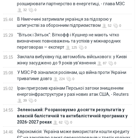
розширювати партнерство в енергетиці, - глава МЗС
32
0
В Німеччині затримали українця за підозрою у
15:44
шпигунстві за оборонним підприємством
52
0
"Вітьок і Зятьок": Віткофф і Кушнер не мають чітко
15:29
визначених повноважень та успіхів у міжнародних
переговорах — експерт
125
0
Заклала вибухівку під автомобіль військового: у Києві
15:15
жінку засуджено до 9 років ув’язнення
87
0
У МЗС РФ зізналися росіянам, що війна проти України
15:08
триватиме довго
224
0
Іран пригрозив країнам Перської затоки знищенням
15:02
енергоінфраструктури у разі нових атак США, - Reuters
39
0
Зеленський: Розраховуємо досягти результатів у
14:55
власній балістичній та антибалістичній програмах у
2026-2027 роках
62
0
Єврокомісія: Україна може використати кошти кредиту
14:46
ЄС на закупівлю ракет-перехоплювачів у третіх країнах