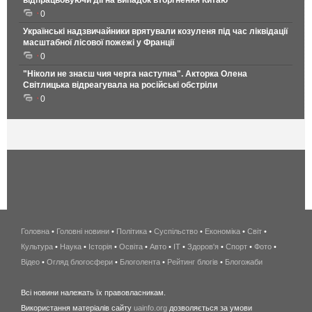
0
Українські надзвичайники врятували козуленя під час ліквідації
масштабної лісової пожежі у Франції
0
"Ніколи не знаєш чия черга наступна". Акторка Олена
Світлицька відреагувала на російські обстріли
0
Головна
•
Головні новини
•
Політика
•
Суспільство
•
Економіка
беспроводной
•
Світ
•
Культура
•
Наука
•
Історія
•
Освіта
•
Авто
•
IT
•
Здоров'я
интернет
•
Спорт
•
Фото
•
Відео
•
Огляд блогосфери
•
Блоголента
•
Рейтинг блогів
киев
•
Блогожаби
и
Всі новини належать їх правовласникам.
область
Використання матеріалів сайту
uainfo.org
дозволяється за умови
wimax