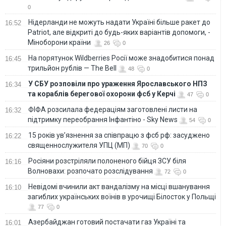
0
Нідерланди не можуть надати Україні більше ракет до
16:52
Patriot, але відкриті до будь-яких варіантів допомоги, -
Міноборони країни
26
0
На порятунок Wildberries Росії може знадобитися понад
16:45
трильйон рублів — The Bell
48
0
У СБУ розповіли про ураження Ярославського НПЗ
16:34
та кораблів берегової охорони фсб у Керчі
47
0
ФІФА розсилала федераціям заготовлені листи на
16:32
підтримку переобрання Інфантіно - Sky News
54
0
15 років ув’язнення за співпрацю з фсб рф: засуджено
16:22
священнослужителя УПЦ (МП)
70
0
Росіяни розстріляли полоненого бійця ЗСУ біля
16:16
Волновахи: розпочато розслідування
72
0
Невідомі вчинили акт вандалізму на місці вшанування
16:10
загиблих українських воїнів в урочищі Білосток у Польщі
77
0
Азербайджан готовий постачати газ Україні та
16:01