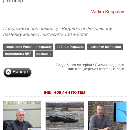
разговор.
Vadim Bespalov
Повідомити про помилку - Виділіть орфографічну
помилку мишею і натисніть Ctrl + Enter
вторжение России в Украину
война в Украине
наемники из России
террористы ДНР
россияне
Сподобався матеріал? Сміливо поділися
ним в соцмережах через ці кнопки
ІНШІ НОВИНИ ПО ТЕМІ