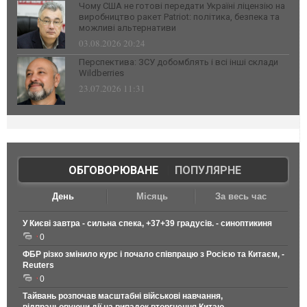
Чому США не готові передати Україні ліцензію на
виробництво ракет Patriot: політика, безпека та
можливі альтернативи
03.08.2026 20:24
Перспектива: ЗСУ добомблять і всі інші склади
Wildberries
23.07.2026 11:31
ОБГОВОРЮВАНЕ
|
ПОПУЛЯРНЕ
День
Місяць
За весь час
У Києві завтра - сильна спека, +37+39 градусів. - синоптикиня
0
ФБР різко змінило курс і почало співпрацю з Росією та Китаєм, -
Reuters
0
Тайвань розпочав масштабні військові навчання,
відпрацьовуючи дії на випадок вторгнення Китаю