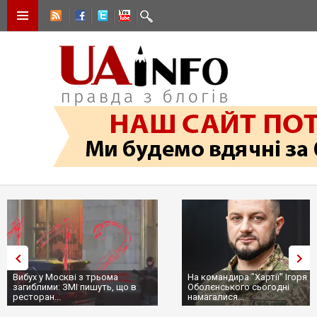
Вибух у Москві з трьома
На командира "Хартії" Ігоря
загиблими: ЗМІ пишуть, що в
Оболєнського сьогодні
ресторан...
намагалися...