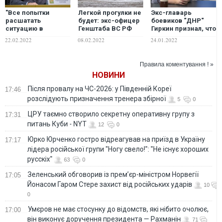
"Все попытки
Легкой прогулки не
Экс-главарь
расшатать
будет: экс-офицер
боевиков "ДНР"
ситуацию в
Генштаба ВС РФ
Гиркин признал, что
Харькове будут
объяснил, что ждет
режим Путина
22.02.2022
08.02.2022
24.01.2022
жестко
россиян при
ждет крах в случае
пресекаться!".
вторжении в
вторжения в
Терехов
Украину
Украину
Правила коментування ! »
отреагировал на
НОВИНИ
признание
Путиным "Л/ДНР"
Після провалу на ЧС-2026: у Південній Кореї
17:46
розслідують призначення тренера збірної
5
0
ЦРУ таємно створило секретну оперативну групу з
17:31
питань Куби - NYT
12
0
Юрко Юрченко гостро відреагував на приїзд в Україну
17:17
лідера російської групи "Ногу свело!": "Не існує хороших
русскіх"
63
0
Зеленський обговорив із прем’єр-міністром Норвегії
17:05
Йонасом Гаром Стере захист від російських ударів
10
0
Умєров не має стосунку до відомств, які нібито очолює,
17:00
він виконує доручення президента — Рахманін
71