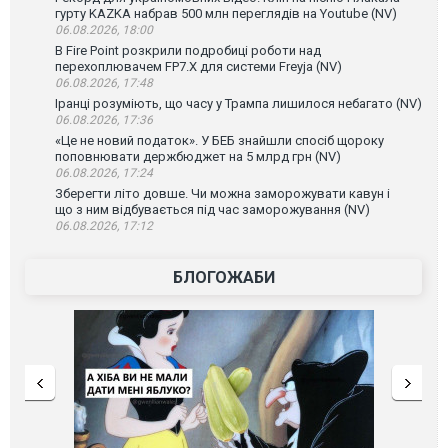
гурту KAZKA набрав 500 млн переглядів на Youtube (NV)
06.08.2026, 18:00
В Fire Point розкрили подробиці роботи над
перехоплювачем FP7.X для системи Freyja (NV)
06.08.2026, 17:48
Іранці розуміють, що часу у Трампа лишилося небагато (NV)
06.08.2026, 17:36
«Це не новий податок». У БЕБ знайшли спосіб щороку
поповнювати держбюджет на 5 млрд грн (NV)
06.08.2026, 17:24
Зберегти літо довше. Чи можна заморожувати кавун і
що з ним відбувається під час заморожування (NV)
06.08.2026, 17:12
БЛОГОЖАБИ