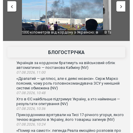
країною: в
В Таїланді футболіст загинув від удару
Топпосадов
агорівся
блискавки під час матчу: ще 12 людей
підозру
постраждали. ВІДЕО
БЛОГОСТРІЧКА
Українців за кордоном братимуть на військовий облік
автоматично — постанова Кабміну (NV)
07.08.2026, 11:00
«Драпатий — це плюс, але є деякі нюанси». Серж Марко
пояснив, чому роль головнокомандувача ЗСУ у нинішній
системі обмежена (NV)
07.08.2026, 10:48
Хто в ЄС найбільше підтримує Україну, а хто найменше —
результати опитування (NV)
07.08.2026, 10:36
Прикордонники врятували на Тисі 17-річного угорця, якого
течією віднесло в Україну, його товариш загинув (NV)
07.08.2026, 10:24
«Помер на самоті»: легенда Реала емоційно розповів про