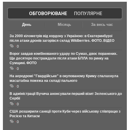
ОБГОВОРЮВАНЕ
|
ПОПУЛЯРНЕ
День
Місяць
За весь час
За 2000 кілометрів від кордону з Україною: в Єкатеринбурзі
після атаки дронів загорівся склад Wildberries. ФОТО. ВІДЕО
0
Ворог завдав комбінованого удару по Сумах, двоє поранених.
Ще десятеро постраждали після атаки БПЛА по ринку на
Сумщині. ФОТО
0
На аеродромі "Гвардійське" в окупованому Криму спалахнула
масштабна пожежа на складі пального
0
В адміністрації Вучича анонсували перший візит Зеленського до
Сербії
0
США розширили санкції проти Куби через військову співпрацю з
Росією та Китаєм
0