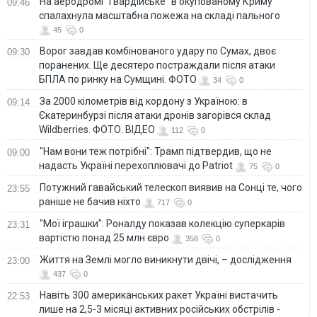
На аеродромі "Гвардійське" в окупованому Криму
09:46
спалахнула масштабна пожежа на складі пального
45
0
Ворог завдав комбінованого удару по Сумах, двоє
09:30
поранених. Ще десятеро постраждали після атаки
БПЛА по ринку на Сумщині. ФОТО
34
0
За 2000 кілометрів від кордону з Україною: в
09:14
Єкатеринбурзі після атаки дронів загорівся склад
Wildberries. ФОТО. ВІДЕО
112
0
"Нам вони теж потрібні": Трамп підтвердив, що не
09:00
надасть Україні перехоплювачі до Patriot
75
0
Потужний гавайський телескоп виявив на Сонці те, чого
23:55
раніше не бачив ніхто
717
0
"Мої іграшки": Роналду показав колекцію суперкарів
23:31
вартістю понад 25 млн євро
358
0
Життя на Землі могло виникнути двічі, – дослідження
23:00
437
0
Навіть 300 американських ракет Україні вистачить
22:53
лише на 2,5-3 місяці активних російських обстрілів -