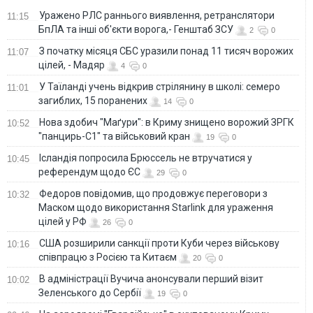
Уражено РЛС раннього виявлення, ретранслятори
11:15
БпЛА та інші об'єкти ворога,- Генштаб ЗСУ
2
0
З початку місяця СБС уразили понад 11 тисяч ворожих
11:07
цілей, - Мадяр
4
0
У Таїланді учень відкрив стрілянину в школі: семеро
11:01
загиблих, 15 поранених
14
0
Нова здобич "Маґури": в Криму знищено ворожий ЗРГК
10:52
"панцирь-С1" та військовий кран
19
0
Ісландія попросила Брюссель не втручатися у
10:45
референдум щодо ЄС
29
0
Федоров повідомив, що продовжує переговори з
10:32
Маском щодо використання Starlink для ураження
цілей у РФ
26
0
США розширили санкції проти Куби через військову
10:16
співпрацю з Росією та Китаєм
20
0
В адміністрації Вучича анонсували перший візит
10:02
Зеленського до Сербії
19
0