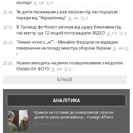
експерт
120
0
Як діяти пасажирам у разі загрози під час подорожі -
22:42
поради від "Укрзалізниці"
161
0
В Таїланді футболіст загинув від удару блискавки під
22:31
час матчу: ще 12 людей постраждали. ВІДЕО
172
0
"Немає чіткого „ні“", - Михайло Федоров не відкидає
22:13
повернення на посаду міністра оборони України
109
0
Huawei виходить на ринок позашляховиків з моделлю
22:02
Stelato G9. ФОТО
324
0
БІЛЬШЕ
АНАЛІТИКА
Кремль не готовий до компромісів і прагне
досягти своїх цілей війною, - Foreign Affairs
03.08.2026 13:02