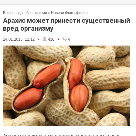
Вся правда з блогосфери
»
Новини блогосфери
»
Арахис может принести существенный
вред организму
•
•
24.01.2013, 11:12
436
0
Арахис относится к масленичным культурам, а не к