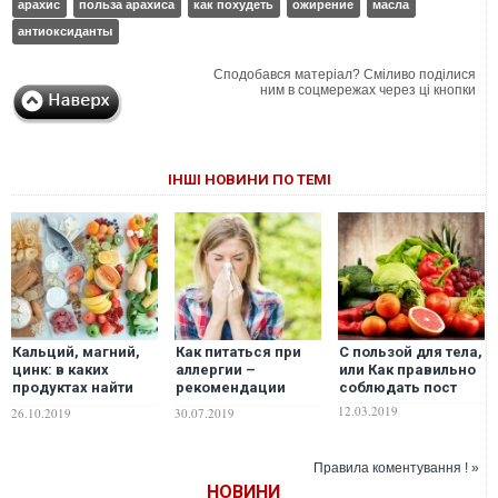
арахис
польза арахиса
как похудеть
ожирение
масла
антиоксиданты
Сподобався матеріал? Сміливо поділися
ним в соцмережах через ці кнопки
ІНШІ НОВИНИ ПО ТЕМІ
Кальций, магний,
Как питаться при
С пользой для тела,
цинк: в каких
аллергии –
или Как правильно
продуктах найти
рекомендации
соблюдать пост
необходимые
диетолога
12.03.2019
26.10.2019
30.07.2019
минералы?
Правила коментування ! »
НОВИНИ