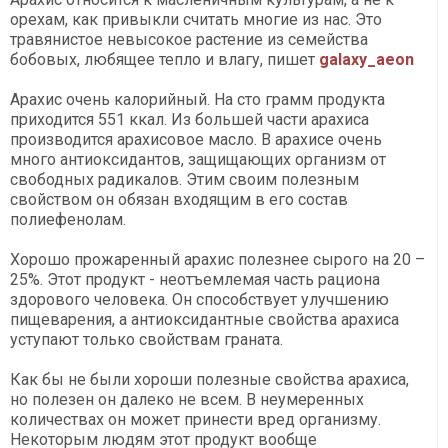
орехам, как привыкли считать многие из нас. Это
травянистое невысокое растение из семейства
бобовых, любящее тепло и влагу, пишет
galaxy_aeon
Арахис очень калорийный. На сто грамм продукта
приходится 551 ккал. Из большей части арахиса
производится арахисовое масло. В арахисе очень
много антиоксидантов, защищающих организм от
свободных радикалов. Этим своим полезным
свойством он обязан входящим в его состав
полиефенолам.
Хорошо прожаренный арахис полезнее сырого на 20 –
25%. Этот продукт - неотъемлемая часть рациона
здорового человека. Он способствует улучшению
пищеварения, а антиоксидантные свойства арахиса
уступают только свойствам граната.
Как бы не были хороши полезные свойства арахиса,
но полезен он далеко не всем. В неумеренных
количествах он может принести вред организму.
Некоторым людям этот продукт вообще