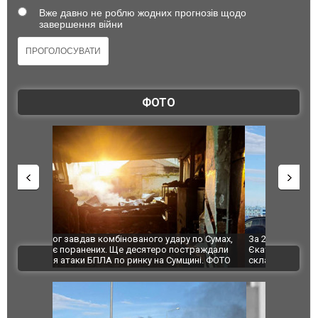
Вже давно не роблю жодних прогнозів щодо
завершення війни
ФОТО
по Сумах,
За 2000 кілометрів від кордону з Україною: в
"Мої іграш
траждали
Єкатеринбурзі після атаки дронів загорівся
суперкарів
ВІДЕО
ині. ФОТО
склад Wildberries. ФОТО. ВІДЕО