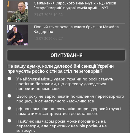
Звільнення Сирського знаменує кінець епохи
"старої гвардії" в українській армії — NYT
23.07.2026 10:32
Повний текст резонансного брифінга Михайла
Федорова
18.07.2026 09:27
ОПИТУВАННЯ
На вашу думку, коли далекобійні санкції України
примусять росію сісти за стіл переговорів?
У найближчі місяці удари України по росії стануть
настільки болючими, що агресору доведеться
поновити перемовини
Цього року не варто чекати поновлення переговорного
процесу. А от наступного - можливо все
рф навпаки піде на ескалацію попри здоровий глузд і
намагатиметься триматися до останнього
Найближчим часом росія може погодитись на
переговори, але серйозних намірів росіяни не
матимуть