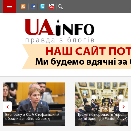
Експослу в США Стефанішиній
Трамп не передасть Україні
обрали запобіжний захід
сотні ракет до Patriot, бо у С
...