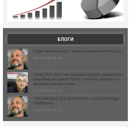
БЛОГИ
Надія лише на культ жінки в українській культурі
06.08.2026 08:49
Чому США не готові передати Україні ліцензію на
виробництво ракет Patriot: політика, безпека та
можливі альтернативи
03.08.2026 20:24
Перспектива: ЗСУ добомблять і всі інші склади
Wildberries
23.07.2026 11:31