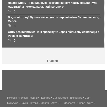
На аеродромі "Гвардійське" в окупованому Криму спалахнула
масштабна пожежа на складі пального
0
В адміністрації Вучича анонсували перший візит Зеленського до
Сербії
0
США розширили санкції проти Куби через військову співпрацю з
Росією та Китаєм
0
Loading...
Головна
•
Головні новини
•
Політика
•
Суспільство
•
Економіка
беспроводной
•
Світ
•
Культура
•
Наука
•
Історія
•
Освіта
•
Авто
•
IT
•
Здоров'я
интернет
•
Спорт
•
Фото
•