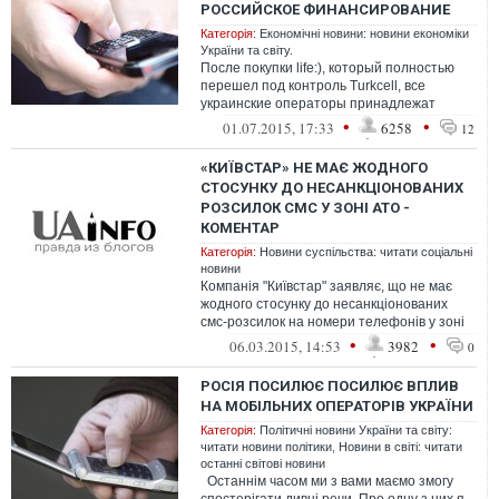
РОССИЙСКОЕ ФИНАНСИРОВАНИЕ
Категорія:
Економічні новини: новини економіки
України та світу.
После покупки life:), который полностью
перешел под контроль Turkcell, все
украинские операторы принадлежат
европейским компаниям. Даже МТС,
•
•
01.07.2015, 17:33
6258
12
которого ...
«КИЇВСТАР» НЕ МАЄ ЖОДНОГО
СТОСУНКУ ДО НЕСАНКЦІОНОВАНИХ
РОЗСИЛОК СМС У ЗОНІ АТО -
КОМЕНТАР
Категорія:
Новини суспільства: читати соціальні
новини
Компанія "Київстар" заявляє, що не має
жодного стосунку до несанкціонованих
смс-розсилок на номери телефонів у зоні
проведення Антитерористичної опера...
•
•
06.03.2015, 14:53
3982
0
РОСІЯ ПОСИЛЮЄ ПОСИЛЮЄ ВПЛИВ
НА МОБІЛЬНИХ ОПЕРАТОРІВ УКРАЇНИ
Категорія:
Політичні новини України та світу:
читати новини політики
,
Новини в світі: читати
останні світові новини
Останнім часом ми з вами маємо змогу