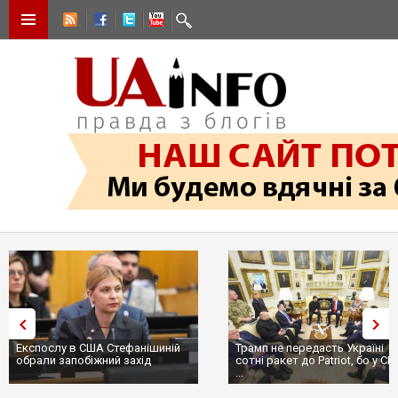
Експослу в США Стефанішиній
Трамп не передасть Україні
обрали запобіжний захід
сотні ракет до Patriot, бо у С
...