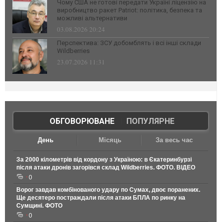
Чому США не готові передати Україні ліцензію на
виробництво ракет Patriot: політика, безпека та
можливі альтернативи
03.08.2026 20:24
Перспектива: ЗСУ добомблять і всі інші склади
Wildberries
23.07.2026 11:31
ОБГОВОРЮВАНЕ
|
ПОПУЛЯРНЕ
День
Місяць
За весь час
За 2000 кілометрів від кордону з Україною: в Єкатеринбурзі
після атаки дронів загорівся склад Wildberries. ФОТО. ВІДЕО
0
Ворог завдав комбінованого удару по Сумах, двоє поранених.
Ще десятеро постраждали після атаки БПЛА по ринку на
Сумщині. ФОТО
0