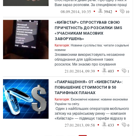
спостерігати дивні речи. Про одну з них я
Вам зараз розповім. За специфікою праці
мені доводиться спілкув...
•
•
08.09.2014, 10:35
3942
10
«КИЇВСТАР» СПРОСТУВАВ СВОЮ
ПРИЧЕТНІСТЬ ДО РОЗСИЛКИ SMS
«УЧАСНИКАМ МАСОВИХ
ЗАВОРУШЕНЬ»
Категорія:
Новини суспільства: читати соціальні
новини
Зловмисники використовують незаконне
обладнання для здійснення таких
розсилок. Ми знаємо про існування
обладнання (так звані «піратськи базові с...
•
•
21.01.2014, 09:39
403
1
«ПАКРАЩЕННЯ» ОТ «КИЕВСТАРА»:
ПОВЫШЕНИЕ СТОИМОСТИ В 50
ТАРИФНЫХ ПЛАНАХ
Категорія:
Економічні новини: новини економіки
України та світу.
Один з найбільших операторів мобільного
зв'язку на українському ринку — компанія
«Київстар» — підвищує тарифи відразу в
50 своїх тариф...
•
•
27.01.2013, 09:58
433
0