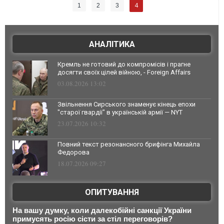
4
1
2
3
АНАЛІТИКА
Кремль не готовий до компромісів і прагне
досягти своїх цілей війною, - Foreign Affairs
03.08.2026 13:02
Звільнення Сирського знаменує кінець епохи
"старої гвардії" в українській армії — NYT
23.07.2026 10:32
Повний текст резонансного брифінга Михайла
Федорова
18.07.2026 09:27
ОПИТУВАННЯ
На вашу думку, коли далекобійні санкції України
примусять росію сісти за стіл переговорів?