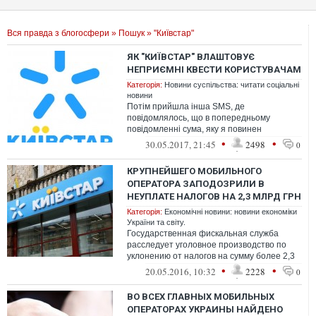
Вся правда з блогосфери
»
Пошук
» "Київстар"
ЯК "КИЇВСТАР" ВЛАШТОВУЄ
НЕПРИЄМНІ КВЕСТИ КОРИСТУВАЧАМ
Категорія:
Новини суспільства: читати соціальні
новини
Потім прийшла інша SMS, де
повідомлялось, що в попередньому
повідомленні сума, яку я повинен
сплатити, неправильна, а щоб дізнатись
•
•
30.05.2017, 21:45
2498
0
правильну суму - д...
КРУПНЕЙШЕГО МОБИЛЬНОГО
ОПЕРАТОРА ЗАПОДОЗРИЛИ В
НЕУПЛАТЕ НАЛОГОВ НА 2,3 МЛРД ГРН
Категорія:
Економічні новини: новини економіки
України та світу.
Государственная фискальная служба
расследует уголовное производство по
уклонению от налогов на сумму более 2,3
млрд грн должностными лицами ЧАО
•
•
20.05.2016, 10:32
2228
0
"Киевс...
ВО ВСЕХ ГЛАВНЫХ МОБИЛЬНЫХ
ОПЕРАТОРАХ УКРАИНЫ НАЙДЕНО