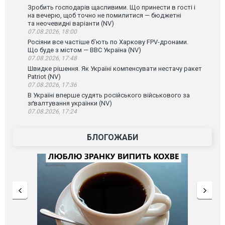
Зробить господарів щасливими. Що принести в гості і
на вечерю, щоб точно не помилитися — бюджетні
та неочевидні варіанти (NV)
07.08.2026, 18:00
Росіяни все частіше бʼють по Харкову FPV-дронами.
Що буде з містом — ВВС Україна (NV)
07.08.2026, 17:48
Швидке рішення. Як Україні компенсувати нестачу ракет
Patriot (NV)
07.08.2026, 17:36
В Україні вперше судять російського військового за
зґвалтування українки (NV)
07.08.2026, 17:24
БЛОГОЖАБИ