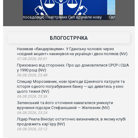
чили нову
Сили оборони уразили Ярославський НПЗ:
Неймар вла
губернатор регіону заявив про наймасштабнішу
"Сантоса".
атаку. ВІДЕО
БЛОГОСТРІЧКА
Називав «бандерівцями». У Гданську чоловік через
«східний акцент» накинувся на українця і двох поляків (NV)
07.08.2026, 00:01
Приховано від сторонніх. Про що домовлялися СРСР і США
у 1990 році (NV)
06.08.2026, 23:48
Слешер Морозивник, нові пригоди Щенячого патруля та
історія одного пограбування банку — що дивитись у кіно
цього тижня (NV)
06.08.2026, 23:36
Зеленський та його оточення намагалися уникнути
вручення підозри Стефанішиній — Железняк (NV)
06.08.2026, 23:24
Лідер Реала Вінісіус остаточно визначився, в якому клубі
продовжить кар'єру (NV)
06.08.2026, 23:12