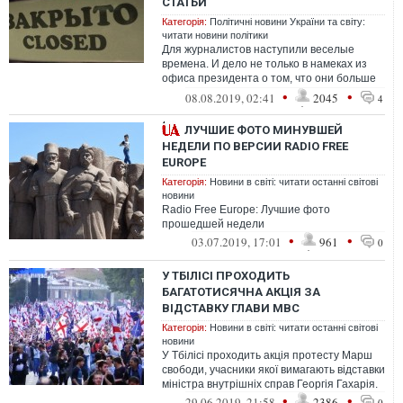
СТАТЬИ
Категорія:
Політичні новини України та світу:
читати новини політики
Для журналистов наступили веселые
времена. И дело не только в намеках из
офиса президента о том, что они больше
не нужны.
•
•
08.08.2019, 02:41
2045
4
ЛУЧШИЕ ФОТО МИНУВШЕЙ
НЕДЕЛИ ПО ВЕРСИИ RADIO FREE
EUROPE
Категорія:
Новини в світі: читати останні світові
новини
Radio Free Europe: Лучшие фото
прошедшей недели
•
•
03.07.2019, 17:01
961
0
У ТБІЛІСІ ПРОХОДИТЬ
БАГАТОТИСЯЧНА АКЦІЯ ЗА
ВІДСТАВКУ ГЛАВИ МВС
Категорія:
Новини в світі: читати останні світові
новини
У Тбілісі проходить акція протесту Марш
свободи, учасники якої вимагають відставки
міністра внутрішніх справ Георгія Гахарія.
•
•
29.06.2019, 21:58
2386
0