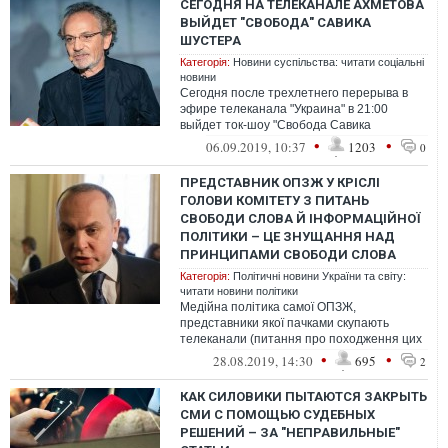
СЕГОДНЯ НА ТЕЛЕКАНАЛЕ АХМЕТОВА
ВЫЙДЕТ "СВОБОДА" САВИКА
ШУСТЕРА
Категорія:
Новини суспільства: читати соціальні
новини
Сегодня после трехлетнего перерыва в
эфире телеканала "Украина" в 21:00
выйдет ток-шоу "Свобода Савика
Шустера". В первом эфире появятся главы
•
•
06.09.2019, 10:37
1203
0
пяти па...
ПРЕДСТАВНИК ОПЗЖ У КРІСЛІ
ГОЛОВИ КОМІТЕТУ З ПИТАНЬ
СВОБОДИ СЛОВА Й ІНФОРМАЦІЙНОЇ
ПОЛІТИКИ – ЦЕ ЗНУЩАННЯ НАД
ПРИНЦИПАМИ СВОБОДИ СЛОВА
Категорія:
Політичні новини України та світу:
читати новини політики
Медійна політика самої ОПЗЖ,
представники якої пачками скупають
телеканали (питання про походження цих
капіталів – до правоохоронних структур),
•
•
28.08.2019, 14:30
695
2
яскрав...
КАК СИЛОВИКИ ПЫТАЮТСЯ ЗАКРЫТЬ
СМИ С ПОМОЩЬЮ СУДЕБНЫХ
РЕШЕНИЙ – ЗА "НЕПРАВИЛЬНЫЕ"