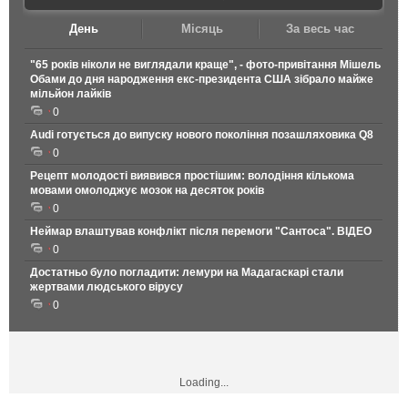
День
Місяць
За весь час
"65 років ніколи не виглядали краще", - фото-привітання Мішель
Обами до дня народження екс-президента США зібрало майже
мільйон лайків
0
Audi готується до випуску нового покоління позашляховика Q8
0
Рецепт молодості виявився простішим: володіння кількома
мовами омолоджує мозок на десяток років
0
Неймар влаштував конфлікт після перемоги "Сантоса". ВІДЕО
0
Достатньо було погладити: лемури на Мадагаскарі стали
жертвами людського вірусу
0
Loading...