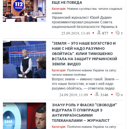
ЕЩЕ НЕ ПОБЕДА
Категорія:
Новини суспільства: читати соціальні
новини
Украинский журналист Юрий Дудкин
прокомментировал решение Совета
национальной безопасности Украины в
отношении NewsOne и "112 Украина",
•
•
25.09.2019, 13:49
877
5
который не наш...
"ЗЕМЛЯ – ​​ЭТО НАШЕ БОГАТСТВО И
НАМ С НЕЙ НАДО РАЗУМНО
ОБОЙТИСЬ". ЮЛИЯ ТИМОШЕНКО
ВСТАЛА НА ЗАЩИТУ УКРАИНСКОЙ
ЗЕМЛИ. ВИДЕО
Категорія:
Політичні новини України та світу:
читати новини політики
Вопрос земли — именно такой. Земля — ​​
это наше богатство, и нам с ней надо
разумно обойтись, — отметила лидер
"Батькивщины".
•
•
24.09.2019, 11:09
3146
0
ЗНАЧУ РОЛЬ У ФІАСКО "СВОБОДИ"
ВІДІГРАЛА ЇЇ СПІВПРАЦЯ З
АНТИУКРАЇНСЬКИМИ
ТЕЛЕКАНАЛАМИ – ЖУРНАЛІСТ
Категорія:
Політичні новини України та світу: