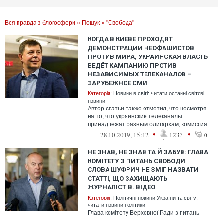
Вся правда з блогосфери
»
Пошук
» "Свобода"
КОГДА В КИЕВЕ ПРОХОДЯТ
ДЕМОНСТРАЦИИ НЕОФАШИСТОВ
ПРОТИВ МИРА, УКРАИНСКАЯ ВЛАСТЬ
ВЕДЁТ КАМПАНИЮ ПРОТИВ
НЕЗАВИСИМЫХ ТЕЛЕКАНАЛОВ –
ЗАРУБЕЖНОЕ СМИ
Категорія:
Новини в світі: читати останні світові
новини
Автор статьи также отметил, что несмотря
на то, что украинские телеканалы
принадлежат разным олигархам, комиссия
будет расследовать деятельность тольк...
•
•
28.10.2019, 15:12
1233
0
НЕ ЗНАВ, НЕ ЗНАВ ТА Й ЗАБУВ: ГЛАВА
КОМІТЕТУ З ПИТАНЬ СВОБОДИ
СЛОВА ШУФРИЧ НЕ ЗМІГ НАЗВАТИ
СТАТТІ, ЩО ЗАХИЩАЮТЬ
ЖУРНАЛІСТІВ. ВІДЕО
Категорія:
Політичні новини України та світу:
читати новини політики
Глава комітету Верховної Ради з питань