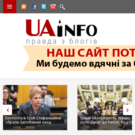
Експослу в США Стефанішиній
Трамп не передасть Україні
обрали запобіжний захід
сотні ракет до Patriot, бо у С
...