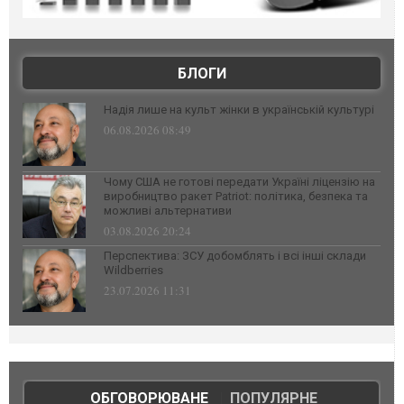
БЛОГИ
Надія лише на культ жінки в українській культурі
06.08.2026 08:49
Чому США не готові передати Україні ліцензію на
виробництво ракет Patriot: політика, безпека та
можливі альтернативи
03.08.2026 20:24
Перспектива: ЗСУ добомблять і всі інші склади
Wildberries
23.07.2026 11:31
ОБГОВОРЮВАНЕ
|
ПОПУЛЯРНЕ