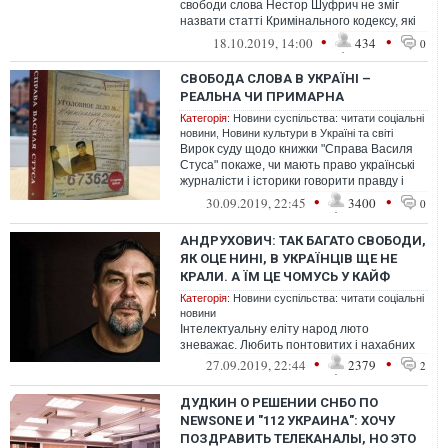
свободи слова Нестор Шуфрич не зміг
назвати статті Кримінального кодексу, які
захищають журналістів.
•
•
18.10.2019, 14:00
434
0
СВОБОДА СЛОВА В УКРАЇНІ –
РЕАЛЬНА ЧИ ПРИМАРНА
Категорія:
Новини суспільства: читати соціальні
новини
,
Новини культури в Україні та світі
Вирок суду щодо книжки "Справа Василя
Стуса" покаже, чи мають право українські
журналісти і історики говорити правду і
висловлювати власні погляди.
•
•
30.09.2019, 22:45
3400
0
АНДРУХОВИЧ: ТАК БАГАТО СВОБОДИ,
ЯК ОЦЕ НИНІ, В УКРАЇНЦІВ ЩЕ НЕ
КРАЛИ. А ЇМ ЦЕ ЧОМУСЬ У КАЙФ
Категорія:
Новини суспільства: читати соціальні
новини
Інтелектуальну еліту народ люто
зневажає. Любить понтовитих і нахабних
•
•
27.09.2019, 22:44
2379
2
ДУДКИН О РЕШЕНИИ СНБО ПО
NEWSONE И "112 УКРАИНА": ХОЧУ
ПОЗДРАВИТЬ ТЕЛЕКАНАЛЫ, НО ЭТО