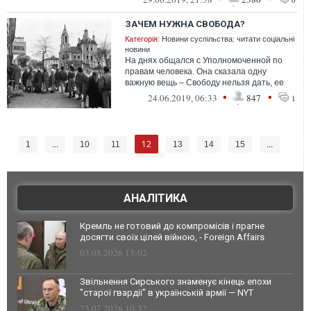
ЗАЧЕМ НУЖНА СВОБОДА?
Категорія:
Новини суспільства: читати соціальні
новини
На днях общался с Уполномоченной по
правам человека. Она сказала одну
важную вещь – Свободу нельзя дать, ее
можно только взять.
•
•
24.06.2019, 06:33
847
1
12
1
...
10
11
13
14
15
...
105
АНАЛІТИКА
Кремль не готовий до компромісів і прагне
досягти своїх цілей війною, - Foreign Affairs
03.08.2026 13:02
Звільнення Сирського знаменує кінець епохи
"старої гвардії" в українській армії — NYT
23.07.2026 10:32