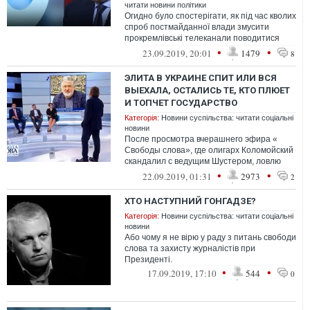
читати новини політики
Огидно було спостерігати, як під час кволих
спроб постмайданної влади змусити
прокремлівські телеканали поводитися
бодай трохи пристойніше, на їхній з...
•
•
23.09.2019, 20:01
1479
8
ЭЛИТА В УКРАИНЕ СПИТ ИЛИ ВСЯ
ВЫЕХАЛА, ОСТАЛИСЬ ТЕ, КТО ПЛЮЕТ
И ТОПЧЕТ ГОСУДАРСТВО
Категорія:
Новини суспільства: читати соціальні
новини
После просмотра вчерашнего эфира «
Свободы слова», где олигарх Коломойский
скандалил с ведущим Шустером, ловлю
себя на мысли, что мы живём в стране, г...
•
•
22.09.2019, 01:31
2973
2
ХТО НАСТУПНИЙ ГОНГАДЗЕ?
Категорія:
Новини суспільства: читати соціальні
новини
Або чому я не вірю у раду з питань свободи
слова та захисту журналістів при
Президенті.
•
•
17.09.2019, 17:10
544
0