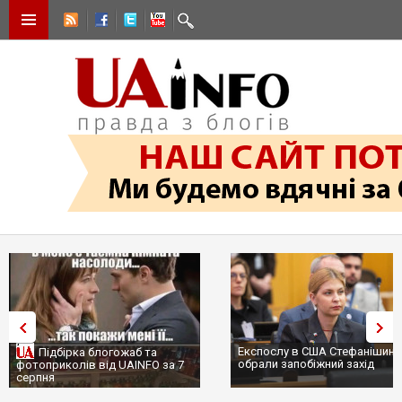
Експослу в США Стефанішині
Підбірка блогожаб та
обрали запобіжний захід
фотоприколів від UAINFO за 7
серпня