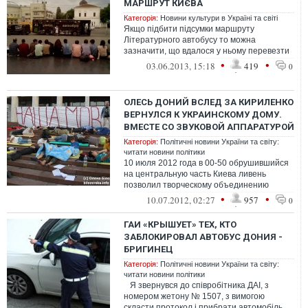
МАРШРУТ КИЄВА
Категорія:
Новини культури в Україні та світі
Якщо підбити підсумки маршруту
Літературного автобусу то можна
зазначити, що вдалося у ньому перевезти
кілька сотен пасажирів, серед яких і знані
•
•
03.06.2013, 15:18
419
0
літе...
ОЛЕСЬ ДОНИЙ ВСЛЕД ЗА КИРИЛЕНКО
ВЕРНУЛСЯ К УКРАИНСКОМУ ДОМУ.
ВМЕСТЕ СО ЗВУКОВОЙ АППАРАТУРОЙ
Категорія:
Політичні новини України та світу:
читати новини політики
10 июля 2012 года в 00-50 обрушившийся
на центральную часть Киева ливень
позволил творческому объединению
«ОстаNNя барикада» разблокировать
•
•
10.07.2012, 02:27
957
0
микроавтоб...
ГАИ «КРЫШУЕТ» ТЕХ, КТО
ЗАБЛОКИРОВАЛ АВТОБУС ДОНИЯ -
БРИГИНЕЦ
Категорія:
Політичні новини України та світу:
читати новини політики
Я звернувся до співробітника ДАІ, з
номером жетону № 1507, з вимогою
скласти протокол і прибрати автомобіль,