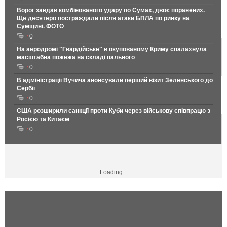
Ворог завдав комбінованого удару по Сумах, двоє поранених.
Ще десятеро постраждали після атаки БПЛА по ринку на
Сумщині. ФОТО
0
На аеродромі "Гвардійське" в окупованому Криму спалахнула
масштабна пожежа на складі пального
0
В адміністрації Вучича анонсували перший візит Зеленського до
Сербії
0
США розширили санкції проти Куби через військову співпрацю з
Росією та Китаєм
0
Loading...