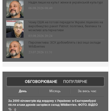
Надія лише на культ жінки в українській культурі
06.08.2026 08:49
Чому США не готові передати Україні ліцензію на
виробництво ракет Patriot: політика, безпека та
можливі альтернативи
03.08.2026 20:24
Перспектива: ЗСУ добомблять і всі інші склади
Wildberries
23.07.2026 11:31
ОБГОВОРЮВАНЕ
|
ПОПУЛЯРНЕ
День
Місяць
За весь час
За 2000 кілометрів від кордону з Україною: в Єкатеринбурзі
після атаки дронів загорівся склад Wildberries. ФОТО. ВІДЕО
0