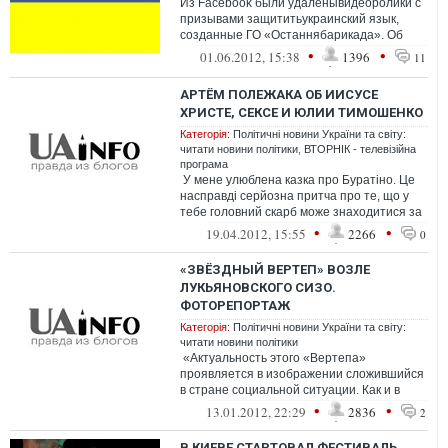
Из Facebook были удаленывидеоролики с
призывами защититьукраинский язык,
созданные ГО «Останнябарикада». Об
этом сообщают
•
•
01.06.2012, 15:38
1396
11
администраторысообщества «Ос...
АРТЁМ ПОЛЕЖАКА ОБ ИИСУСЕ
ХРИСТЕ, СЕКСЕ И ЮЛИИ ТИМОШЕНКО
Категорія:
Політичні новини України та світу:
читати новини політики
,
ВТОРНІК - телевізійна
програма
У мене улюблена казка про Буратіно. Це
насправді серйозна притча про те, що у
тебе головний скарб може знаходитися за
стінкою, за намальованою к...
•
•
19.04.2012, 15:55
2266
0
«ЗВЁЗДНЫЙ ВЕРТЕП» ВОЗЛЕ
ЛУКЬЯНОВСКОГО СИЗО.
ФОТОРЕПОРТАЖ
Категорія:
Політичні новини України та світу:
читати новини політики
«Актуальность этого «Вертепа»
проявляется в изображении сложившийся
в стране социальной ситуации. Как и в
любом вертепе все э...
•
•
13.01.2012, 22:29
2836
2
В КИЕВЕ СТАРТОВАЛ ФЕСТИВАЛЬ