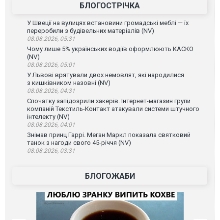
БЛОГОСТРІЧКА
У Швеції на вулицях встановини громадські меблі — їх
переробили з будівельних матеріалів (NV)
08.08.2026, 05:31
Чому лише 5% українських водіїв оформлюють КАСКО
(NV)
08.08.2026, 05:01
У Львові врятували двох немовлят, які народилися
з кишківником назовні (NV)
08.08.2026, 04:31
Спочатку запідозрили хакерів. Інтернет-магазин групи
компаній Текстиль-Контакт атакували системи штучного
інтелекту (NV)
08.08.2026, 04:01
Знімав принц Гаррі. Меган Маркл показала святковий
танок з нагоди свого 45-річчя (NV)
08.08.2026, 03:31
БЛОГОЖАБИ