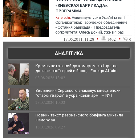
«КИЕВСКАЯ БАРРИКАДА».
ПРОГРАММА
Категорія:
Новини культури в Україні та світі
Организаторы: Творческое объединение
«Остання барикада». Председатель
оргкомитета: Олесь Доний. Уже в 4 раз
фестиваль посвящённй памяти из...
•
•
17.05.2011, 11:28
1402
0
АНАЛІТИКА
Кремль не готовий до компромісів і прагне
досягти своїх цілей війною, - Foreign Affairs
03.08.2026 13:02
Звільнення Сирського знаменує кінець епохи
"старої гвардії" в українській армії — NYT
23.07.2026 10:32
Повний текст резонансного брифінга Михайла
Федорова
18.07.2026 09:27