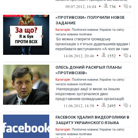
який не лише блокує авт...
•
•
09.07.2012, 16:04
736
0
«ПРОТИВСІХИ» ПОЛУЧИЛИ НОВОЕ
ЗАДАНИЕ
Категорія:
Політичні новини України та світу:
читати новини політики
Бо можна створити громадську
організацію з п’ятьох дудильшиків вдудки і
перебивати виступаючого «А чого ви таке
допустили, ви жде...
•
•
14.06.2012, 20:46
1552
4
ОЛЕСЬ ДОНИЙ РАСКРЫЛ ПЛАНЫ
«ПРОТИВСІХІВ»
Категорія:
Політичні новини України та світу:
читати новини політики
Напередодні акції зі мною за їхньою
ініціативою зустрічалися двоє
представників громадських організацій.
Але і вони мене не питали щодо наших
•
•
11.06.2012, 14:58
2495
1
пл...
FACEBOOK УДАЛИЛ ВИДЕОРОЛИКИ В
ЗАЩИТУ УКРАИНСКОГО ЯЗЫКА
Категорія:
Політичні новини України та світу:
читати новини політики