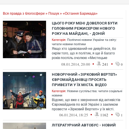
Вся правда з блогосфери
»
Пошук
» «Остання Барикада»
ЦЬОГО РОКУ МЕНІ ДОВЕЛОСЯ БУТИ
ГОЛОВНИМ РЕЖИСЕРОМ НОВОГО
РОКУ НА МАЙДАНІ, - ДОНІЙ
Категорія:
Політичні новини України та світу:
читати новини політики
Якщо хто здивований-не дивуйтеся, бо
окрім того, що я політик, я ще й багато
років поспіль очолюю «Мистецьке
об'єднання »Остання Барикада", яке
•
•
08.01.2014, 20:00
241
0
власне...
НОВОРІЧНИЙ «ЗІРКОВИЙ ВЕРТЕП»
ЄВРОМАЙДАНІВЦІ ПРОСЯТЬ
ПРИВЕЗТИ У ЇХ МІСТА. ВІДЕО
Категорія:
Новини суспільства: читати соціальні
новини
Відомо, що вже є звернення від активістів
Євромайданів по всій Україні з закликом
провести «Зірковий Вертеп» у їх місті.
•
•
06.01.2014, 18:25
1162
1
ЛІТЕРАТУРНИЙ АВТОБУС - НОВИЙ