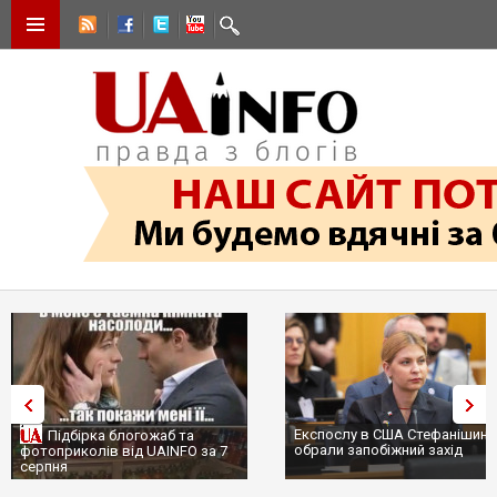
Експослу в США Стефанішині
Підбірка блогожаб та
обрали запобіжний захід
фотоприколів від UAINFO за 7
серпня