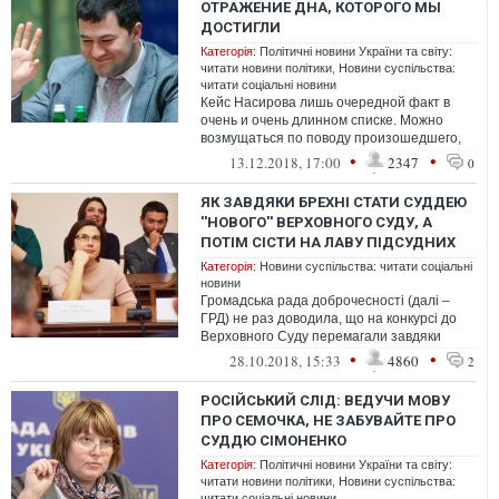
ОТРАЖЕНИЕ ДНА, КОТОРОГО МЫ
ДОСТИГЛИ
Категорія:
Політичні новини України та світу:
читати новини політики
,
Новини суспільства:
читати соціальні новини
Кейс Насирова лишь очередной факт в
очень и очень длинном списке. Можно
возмущаться по поводу произошедшего,
можно говорить про продажные суды или
•
•
13.12.2018, 17:00
2347
0
кра...
ЯК ЗАВДЯКИ БРЕХНІ СТАТИ СУДДЕЮ
''НОВОГО'' ВЕРХОВНОГО СУДУ, А
ПОТІМ СІСТИ НА ЛАВУ ПІДСУДНИХ
Категорія:
Новини суспільства: читати соціальні
новини
Громадська рада доброчесності (далі –
ГРД) не раз доводила, що на конкурсі до
Верховного Суду перемагали завдяки
відвертій неправді.
•
•
28.10.2018, 15:33
4860
2
РОСІЙСЬКИЙ СЛІД: ВЕДУЧИ МОВУ
ПРО СЕМОЧКА, НЕ ЗАБУВАЙТЕ ПРО
СУДДЮ СІМОНЕНКО
Категорія:
Політичні новини України та світу:
читати новини політики
,
Новини суспільства:
читати соціальні новини