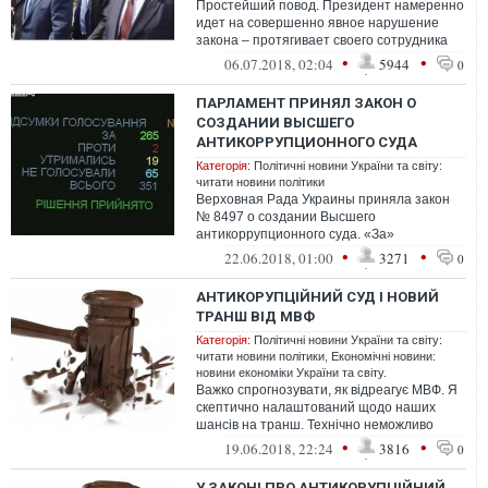
Простейший повод. Президент намеренно
идет на совершенно явное нарушение
закона – протягивает своего сотрудника
Павла Жебривского на должность
•
•
06.07.2018, 02:04
5944
0
аудитор...
ПАРЛАМЕНТ ПРИНЯЛ ЗАКОН О
СОЗДАНИИ ВЫСШЕГО
АНТИКОРРУПЦИОННОГО СУДА
Категорія:
Політичні новини України та світу:
читати новини політики
Верховная Рада Украины приняла закон
№ 8497 о создании Высшего
антикоррупционного суда. «За»
проголосовали 265 народных депутатов.
•
•
22.06.2018, 01:00
3271
0
Документ содержит д...
АНТИКОРУПЦІЙНИЙ СУД І НОВИЙ
ТРАНШ ВІД МВФ
Категорія:
Політичні новини України та світу:
читати новини політики
,
Економічні новини:
новини економіки України та світу.
Важко спрогнозувати, як відреагує МВФ. Я
скептично налаштований щодо наших
шансів на транш. Технічно неможливо
зробити це влітку: в серпні МВФ піде у ...
•
•
19.06.2018, 22:24
3816
0
У ЗАКОНІ ПРО АНТИКОРУПЦІЙНИЙ