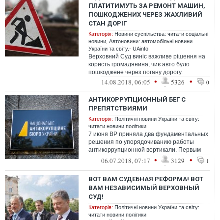
ПЛАТИТИМУТЬ ЗА РЕМОНТ МАШИН,
ПОШКОДЖЕНИХ ЧЕРЕЗ ЖАХЛИВИЙ
СТАН ДОРІГ
Категорія:
Новини суспільства: читати соціальні
новини
,
Автоновини: автомобільні новини
України та світу.- UAinfo
Верховний Суд виніс важливе рішення на
користь громадянина, чиє авто було
пошкоджене через погану дорогу.
•
•
14.08.2018, 06:05
5326
0
АНТИКОРРУПЦИОННЫЙ БЕГ С
ПРЕПЯТСТВИЯМИ
Категорія:
Політичні новини України та світу:
читати новини політики
7 июня ВР приняла два фундаментальных
решения по упорядочиванию работы
антикоррупционной вертикали. Первым
стало позитивное голосование
•
•
06.07.2018, 07:17
3129
1
парламента за ...
ВОТ ВАМ СУДЕБНАЯ РЕФОРМА! ВОТ
ВАМ НЕЗАВИСИМЫЙ ВЕРХОВНЫЙ
СУД!
Категорія:
Політичні новини України та світу:
читати новини політики