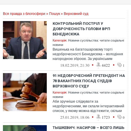
Вся правда з блогосфери
»
Пошук
» Верховний суд
КОНТРОЛЬНИЙ ПОСТРІЛ У
ДОБРОЧЕСНІСТЬ ГОЛОВИ ВРП
БЕНЕДИСЮКА
Категорія:
Новини суспільства: читати соціальні
новини
Вишенька на багатошаровому торті
недоброчесності Бенедисюка – володіння
нагородною зброєю. За українським
законодавством суддя не має права
•
•
18.02.2019, 21:30
4422
1
отримувати...
91 НЕДОБРОЧЕСНИЙ ПРЕТЕНДЕНТ НА
78 ВАКАНТНИХ ПОСАД СУДДІВ
ВЕРХОВНОГО СУДУ
Категорія:
Новини суспільства: читати соціальні
новини
Аби зручніше слідкувати за
недоброчесними, ми склали інтерактивний
список, у якому можна відстежити, скільки
залишилося недоброчесних, а хто вже
•
•
25.01.2019, 18:06
1723
0
вибув...
ТЫШКЕВИЧ: НАСИРОВ – ВСЕГО ЛИШЬ