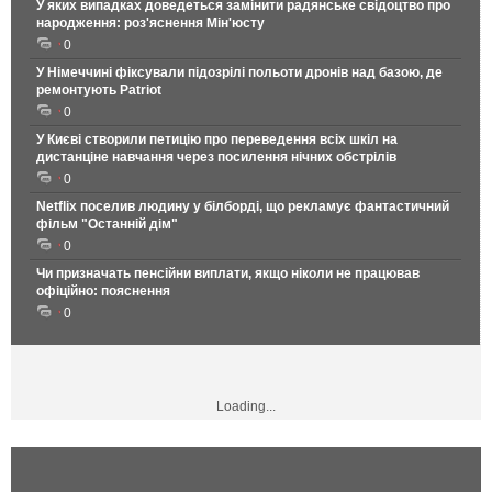
У яких випадках доведеться замінити радянське свідоцтво про
народження: роз'яснення Мін'юсту
0
У Німеччині фіксували підозрілі польоти дронів над базою, де
ремонтують Patriot
0
У Києві створили петицію про переведення всіх шкіл на
дистанціне навчання через посилення нічних обстрілів
0
Netflix поселив людину у білборді, що рекламує фантастичний
фільм "Останній дім"
0
Чи призначать пенсійни виплати, якщо ніколи не працював
офіційно: пояснення
0
Loading...