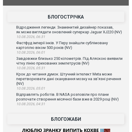
до українс
зіркового 
БЛОГОСТРІЧКА
Відродження легенди. Знаменитий дизайнер показав,
як може виглядати оновлений суперкар Jaguar XJ220 (NV)
10.08.2026, 06:31
Фастфуд імперії інків. У Перу знайшли сублімовану
картоплю віком 500 років (NV)
10.08.2026, 06:01
Завдовжки близько 250 кілометрів. Під Аляскою виявили
чітку лінію прихованих землетрусів (NV)
10.08.2026, 05:31
Крок до читання думок. Штучний інтелект Meta може
перетворювати дані сканування мозку на зв’язні речення
(NV)
10.08.2026, 05:01
Відправлять роботів. В NASA розповіли про плани
розпочати створення місячної бази вже в 2029 році (NV)
10.08.2026, 04:31
БЛОГОЖАБИ