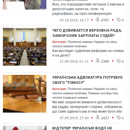
Всіх, хто порушуватиме питання Семочка в
депутатських запитах, теле- та
радіоефірах, на прес-конференціях
президента, голови СБУ, не забувайте про
•
•
03.10.2018, 18:17
4707
0
те,...
ЧЕГО ДОБИВАЕТСЯ ВЕРХОВНА РАДА,
ЗАМОРОЗИВ ЗАРПЛАТЫ СУДЕЙ?
Категорія:
Політичні новини України та світу:
читати новини політики
Как выглядит судебная реформа на словах
и на деле?
•
•
21.09.2018, 01:31
2389
0
УКРАЇНСЬКА АДВОКАТУРА ПОТРЕБУЄ
СВОГО "ТОМОСУ"
Категорія:
Політичні новини України та світу:
читати новини політики
,
Новини суспільства:
читати соціальні новини
Ми вже захрипли вимагати доброчесності
від суддів, прокурорів і слідчих, забуваючи,
що саме адвокатська етика може бути або
протиотрутою, або ж поживн...
•
•
07.09.2018, 23:40
2423
0
ВІДТЕПЕР УКРАЇНСЬКІ ВОДІЇ НЕ