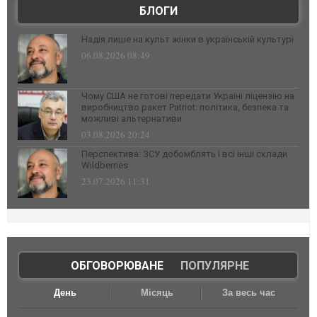
БЛОГИ
Надія лише на культ жінки в українській культурі
06.08.2026 08:49
Чому США не готові передати Україні ліцензію на
виробництво ракет Patriot: політика, безпека та
можливі альтернативи
03.08.2026 20:24
Перспектива: ЗСУ добомблять і всі інші склади
Wildberries
23.07.2026 11:31
ОБГОВОРЮВАНЕ
|
ПОПУЛЯРНЕ
День
Місяць
За весь час