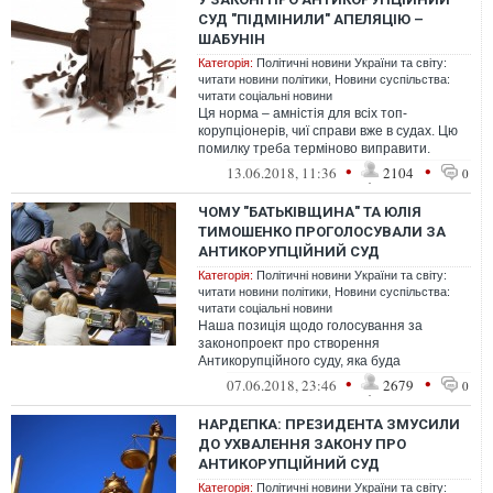
СУД "ПІДМІНИЛИ" АПЕЛЯЦІЮ –
ШАБУНІН
Категорія:
Політичні новини України та світу:
читати новини політики
,
Новини суспільства:
читати соціальні новини
Ця норма – амністія для всіх топ-
корупціонерів, чиї справи вже в судах. Цю
помилку треба терміново виправити.
Президент Порошенко має невідкладно
•
•
13.06.2018, 11:36
2104
0
пода...
ЧОМУ "БАТЬКІВЩИНА" ТА ЮЛІЯ
ТИМОШЕНКО ПРОГОЛОСУВАЛИ ЗА
АНТИКОРУПЦІЙНИЙ СУД
Категорія:
Політичні новини України та світу:
читати новини політики
,
Новини суспільства:
читати соціальні новини
Наша позиція щодо голосування за
законопроект про створення
Антикорупційного суду, яка буда
викладена тут.
•
•
07.06.2018, 23:46
2679
0
НАРДЕПКА: ПРЕЗИДЕНТА ЗМУСИЛИ
ДО УХВАЛЕННЯ ЗАКОНУ ПРО
АНТИКОРУПЦІЙНИЙ СУД
Категорія:
Політичні новини України та світу: