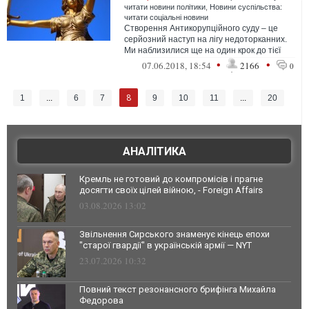
читати новини політики
,
Новини суспільства:
читати соціальні новини
Створення Антикорупційного суду – це
серйозний наступ на лігу недоторканних.
Ми наблизилися ще на один крок до тієї
реальності, коли яку би посаду ти ...
•
•
07.06.2018, 18:54
2166
0
8
1
...
6
7
9
10
11
...
20
АНАЛІТИКА
Кремль не готовий до компромісів і прагне
досягти своїх цілей війною, - Foreign Affairs
03.08.2026 13:02
Звільнення Сирського знаменує кінець епохи
"старої гвардії" в українській армії — NYT
23.07.2026 10:32
Повний текст резонансного брифінга Михайла
Федорова