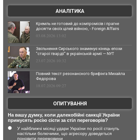
АНАЛІТИКА
Кремль не готовий до компромісів і прагне
досягти своїх цілей війною, - Foreign Affairs
03.08.2026 13:02
Звільнення Сирського знаменує кінець епохи
"старої гвардії" в українській армії — NYT
23.07.2026 10:32
Повний текст резонансного брифінга Михайла
Федорова
18.07.2026 09:27
ОПИТУВАННЯ
На вашу думку, коли далекобійні санкції України
примусять росію сісти за стіл переговорів?
У найближчі місяці удари України по росії стануть
настільки болючими, що агресору доведеться
поновити перемовини