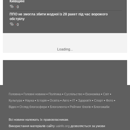
Київщині
0
ППО не змогла збити жодної із 28 ракет під час ворожого
обстрілу
0
Loading...
Головна
•
Головні новини
•
Політика
•
Суспільство
•
Економіка
беспроводной
•
Світ
•
Культура
•
Наука
•
Історія
•
Освіта
•
Авто
•
IT
•
Здоров'я
интернет
•
Спорт
•
Фото
•
Відео
•
Огляд блогосфери
•
Блоголента
•
Рейтинг блогів
киев
•
Блогожаби
и
Всі новини належать їх правовласникам.
область
Використання матеріалів сайту
uainfo.org
дозволяється за умови
wimax