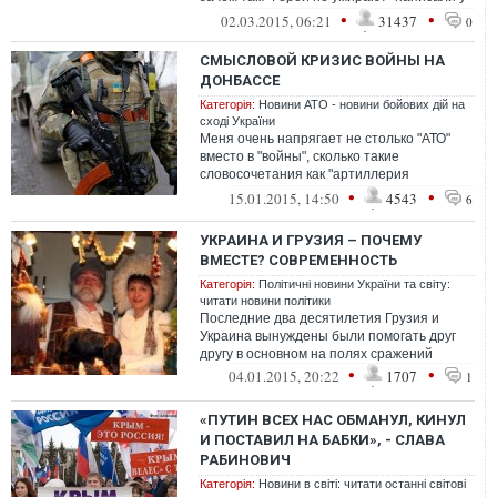
себя? Не над...
•
•
02.03.2015, 06:21
31437
0
СМЫСЛОВОЙ КРИЗИС ВОЙНЫ НА
ДОНБАССЕ
Категорія:
Новини АТО - новини бойових дій на
сході України
Меня очень напрягает не столько "АТО"
вместо в "войны", сколько такие
словосочетания как "артиллерия
боевиков". Какая артиллерия?! Боевики -
•
•
15.01.2015, 14:50
4543
6
это автом...
УКРАИНА И ГРУЗИЯ – ПОЧЕМУ
ВМЕСТЕ? СОВРЕМЕННОСТЬ
Категорія:
Політичні новини України та світу:
читати новини політики
Последние два десятилетия Грузия и
Украина вынуждены были помогать друг
другу в основном на полях сражений
•
•
04.01.2015, 20:22
1707
1
«ПУТИН ВСЕХ НАС ОБМАНУЛ, КИНУЛ
И ПОСТАВИЛ НА БАБКИ», - СЛАВА
РАБИНОВИЧ
Категорія:
Новини в світі: читати останні світові