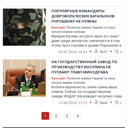
ПОПУЛЯРНЫЕ КОМАНДИРЫ
ДОБРОВОЛЬЧЕСКИХ БАТАЛЬОНОВ
ПОРОШЕНКУ НЕ НУЖНЫ
Категорія:
Політичні новини України та світу:
читати новини політики
Функция Косюка, которого мало кто знает
даже среди экспертов, заключается в том,
чтобы быть глазами и ушами Порошенко в
силовых ведомствах. Президент ...
•
•
03.07.2014, 18:41
3037
3
НА ГОСУДАРСТВЕННЫЙ ЗАВОД ПО
ПРОИЗВОДСТВУ ИНСУЛИНА НЕ
ПУСКАЮТ ГЛАВУ МИНЗДРАВА
Категорія:
Політичні новини України та світу:
читати новини політики
Коллеги-журналисты, очень нужна ваша
помочь. Сейчас на государственном
заводе ИНДАР (производит инсулин) глава
Минздрава Олег Мусий вместе с другими
•
•
11.04.2014, 13:15
2664
1
с...
1
2
3
4