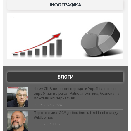
ІНФОГРАФІКА
БЛОГИ
Чому США не готові передати Україні ліцензію на
виробництво ракет Patriot: політика, безпека та
можливі альтернативи
03.08.2026 20:24
Перспектива: ЗСУ добомблять і всі інші склади
Wildberries
23.07.2026 11:31