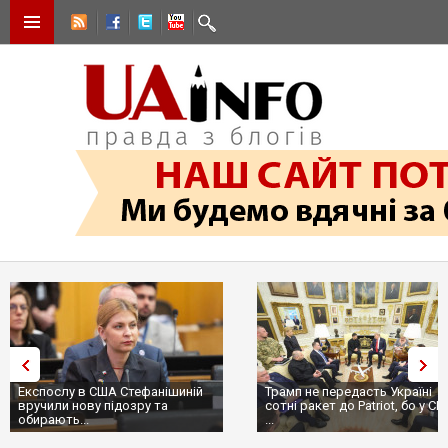
Експослу в США Стефанішиній
Трамп не передасть Україні
вручили нову підозру та
сотні ракет до Patriot, бо у С
обирають...
...