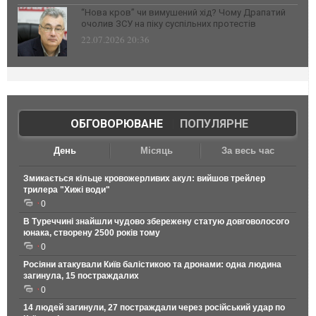
“Нова кров” чи вимушений хід? Чому Драпатий
очолив ЗСУ на піку суспільних протестів
22.07.2026 20:36
ОБГОВОРЮВАНЕ
|
ПОПУЛЯРНЕ
День
Місяць
За весь час
Змикається кільце кровожерливих акул: вийшов трейлер
трилера "Хижі води"
0
В Туреччині знайшли чудово збережену статую довговолосого
юнака, створену 2500 років тому
0
Росіяни атакували Київ балістикою та дронами: одна людина
загинула, 15 постраждалих
0
14 людей загинули, 27 постраждали через російський удар по