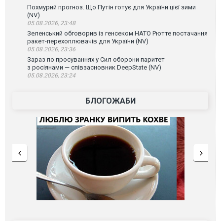
Похмурий прогноз. Що Путін готує для України цієї зими
(NV)
05.08.2026, 23:48
Зеленський обговорив із генсеком НАТО Рютте постачання
ракет-перехоплювачів для України (NV)
05.08.2026, 23:36
Зараз по просуваннях у Сил оборони паритет
з росіянами — співзасновник DeepState (NV)
05.08.2026, 23:24
БЛОГОЖАБИ