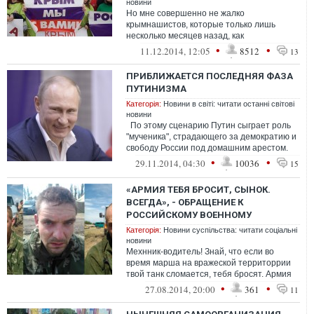
новини
Но мне совершенно не жалко
крымнашистов, которые только лишь
несколько месяцев назад, как
средневековые зомби, повторяли за
•
•
11.12.2014, 12:05
8512
13
Путиным: "Мы всё решим, вс...
ПРИБЛИЖАЕТСЯ ПОСЛЕДНЯЯ ФАЗА
ПУТИНИЗМА
Категорія:
Новини в світі: читати останні світові
новини
По этому сценарию Путин сыграет роль
"мученика", страдающего за демократию и
свободу России под домашним арестом.
Таким образом, вместо электр...
•
•
29.11.2014, 04:30
10036
15
«АРМИЯ ТЕБЯ БРОСИТ, СЫНОК.
ВСЕГДА», - ОБРАЩЕНИЕ К
РОССИЙСКОМУ ВОЕННОМУ
Категорія:
Новини суспільства: читати соціальні
новини
Мехнник-водитель! Знай, что если во
время марша на вражеской территоррии
твой танк сломается, тебя бросят. Армия
уйдет вперед, в великие дали, выполня...
•
•
27.08.2014, 20:00
361
11