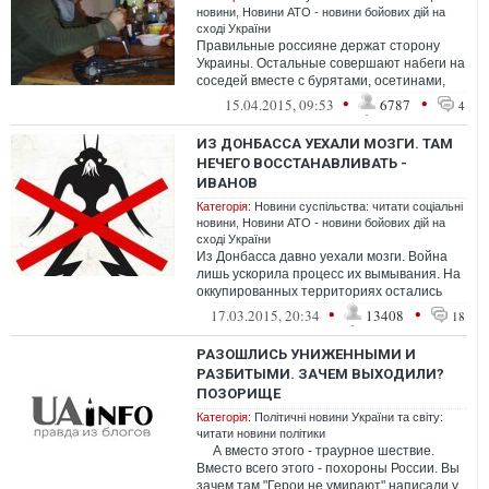
новини
,
Новини АТО - новини бойових дій на
сході України
Правильные россияне держат сторону
Украины. Остальные совершают набеги на
соседей вместе с бурятами, осетинами,
кадыровцами и прочей путинской
•
•
15.04.2015, 09:53
6787
4
Ордой.&...
ИЗ ДОНБАССА УЕХАЛИ МОЗГИ. ТАМ
НЕЧЕГО ВОССТАНАВЛИВАТЬ -
ИВАНОВ
Категорія:
Новини суспільства: читати соціальні
новини
,
Новини АТО - новини бойових дій на
сході України
Из Донбасса давно уехали мозги. Война
лишь ускорила процесс их вымывания. На
оккупированных территориях остались
либо деклассированные элементы, котор...
•
•
17.03.2015, 20:34
13408
18
РАЗОШЛИСЬ УНИЖЕННЫМИ И
РАЗБИТЫМИ. ЗАЧЕМ ВЫХОДИЛИ?
ПОЗОРИЩЕ
Категорія:
Політичні новини України та світу:
читати новини політики
А вместо этого - траурное шествие.
Вместо всего этого - похороны России. Вы
зачем там "Герои не умирают" написали у