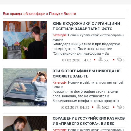
Вся правда з блогосфери
»
Пошук
» Вместе
ЮНЫЕ ХУДОЖНИКИ С ЛУГАНЩИНИ
ПОСЕТИЛИ ЗАКАРПАТЬЕ. ФОТО
Категорія:
Новини суспільства: читати соціальні
новини
Благодаря инициативе и при поддержке
председателя Политсовета партии
"Оппозиционная платформа ‒ За
жизнь" Виктора Медведчука, юные
•
•
07.02.2020, 14:05
337
0
талантливые художни...
ЭТИ ФОТОГРАФИИ ВЫ НИКОГДА НЕ
СМОЖЕТЕ ЗАБЫТЬ
Категорія:
Новини в світі: читати останні світові
новини
Говорят, что фотография стоит тысячи
слов. Конечно, это не относится к
бесчисленным селфи сетевых красоток
(хотя, может, и к ним тоже?). Но эти
•
•
10.02.2017, 04:52
6921
0
снимки...
ОБРАЩЕНИЕ УССУРИЙСКИХ КАЗАКОВ
ИЗ «ПРАВОГО СЕКТОРА». ВИДЕО
Категорія:
Новини суспільства: читати соціальні