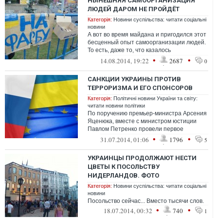
НЫНЕШНЯЯ САМООРГАНИЗАЦИЯ
ЛЮДЕЙ ДАРОМ НЕ ПРОЙДЁТ
Категорія:
Новини суспільства: читати соціальні
новини
А вот во время майдана и пригодился этот
бесценный опыт самоорганизации людей.
То есть, даже то, что казалось
бестолковым, на самом деле очень даже
•
•
14.08.2014, 19:22
2687
0
пр...
САНКЦИИ УКРАИНЫ ПРОТИВ
ТЕРРОРИЗМА И ЕГО СПОНСОРОВ
Категорія:
Політичні новини України та світу:
читати новини політики
По поручению премьер-министра Арсения
Яценюка, вместе с министром юстиции
Павлом Петренко провели первое
заседание правительственного Комитета
•
•
31.07.2014, 01:06
1796
5
по прим...
УКРАИНЦЫ ПРОДОЛЖАЮТ НЕСТИ
ЦВЕТЫ К ПОСОЛЬСТВУ
НИДЕРЛАНДОВ. ФОТО
Категорія:
Новини суспільства: читати соціальні
новини
Посольство сейчас... Вместо тысячи слов.
•
•
18.07.2014, 00:32
740
1