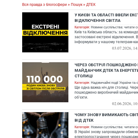
Вся правда з блогосфери
»
Пошук
» ДТЕК
У КИЄВІ ТА ОБЛАСТІ ВВЕЛИ ЕКС
ВІДКЛЮЧЕННЯ СВІТЛА
Категорія:
Новини суспільства: читати с
Київ та Київська область: за коман
застосовані екстрені відключення. В
інформувати у нашому телеграм-ка
03.07.2026, 14
ЧЕРЕЗ ОБСТРІЛ ПОШКОДЖЕНО
МАЙДАНЧИК ДТЕК ТА ЕНЕРГЕТИ
СТОЛИЦІ
Категорія:
Надзвичайні події України та с
Ще одна важка ніч для столиці. Чер
пошкоджено виробничий майданчик 
об’єкти.
02.06.2026, 10
ЧОМУ ЗНОВУ ВИМИКАЮТЬ СВІ
ВІД ДТЕК
Категорія:
Новини суспільства: читати с
В Україні знову запровадили обме
електропостачання через пошкодж