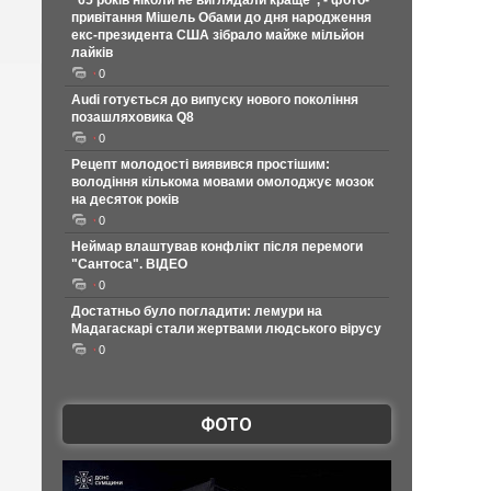
"65 років ніколи не виглядали краще", - фото-
привітання Мішель Обами до дня народження
екс-президента США зібрало майже мільйон
лайків
0
Audi готується до випуску нового покоління
позашляховика Q8
0
Рецепт молодості виявився простішим:
володіння кількома мовами омолоджує мозок
на десяток років
0
Неймар влаштував конфлікт після перемоги
"Сантоса". ВІДЕО
0
Достатньо було погладити: лемури на
Мадагаскарі стали жертвами людського вірусу
0
ФОТО