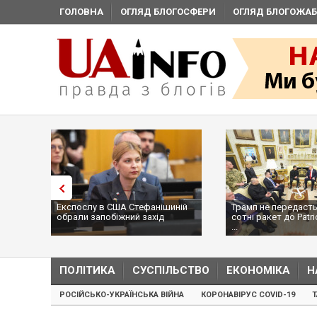
ГОЛОВНА
ОГЛЯД БЛОГОСФЕРИ
ОГЛЯД БЛОГОЖАБ
Експослу в США Стефанішиній
Трамп не передасть
обрали запобіжний захід
сотні ракет до Patri
...
ПОЛІТИКА
СУСПІЛЬСТВО
ЕКОНОМІКА
Н
РОСІЙСЬКО-УКРАЇНСЬКА ВІЙНА
КОРОНАВІРУС COVID-19