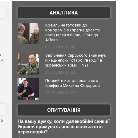
АНАЛІТИКА
Кремль не готовий до
компромісів і прагне досягти
своїх цілей війною, - Foreign
Affairs
03.08.2026 13:02
о
Звільнення Сирського знаменує
та
кінець епохи "старої гвардії" в
українській армії — NYT
23.07.2026 10:32
Повний текст резонансного
брифінга Михайла Федорова
18.07.2026 09:27
ОПИТУВАННЯ
во
На вашу думку, коли далекобійні санкції
України примусять росію сісти за стіл
переговорів?