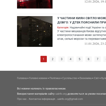
12.01.2026, 19:
У ЧАСТИНИ КИЯН СВІТЛО МОЖ
ДОВГО: У ДТЕК ПОЯСНИЛИ ПР
Категорія:
Надзвичайні події України та с
У частини мешканців Києва відсутні
електропостачання може затягнути
атак, сильні морози та перевантаж
11.01.2026, 23:
1
2
3
4
5
6
7
Головна
•
Головні новини
•
Політика
•
Суспільство
•
Економіка
•
Світ
•
Кул
Всі новини належать їх правовласникам.
Використання матеріалів сайту
uainfo.org
дозволяється за умови посиланн
Про нас
.
Контактна інформація
.
uainfo.org@gmail.com