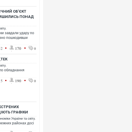
ИЧНИЙ ОБʼЄКТ
АЛИШИЛИСЬ ПОНАД
віту.
ики завдали удару по
йозно пошкодивши
•
•
52
170
0
ДТЕК
віту.
ало обладнання
•
•
15
190
0
КСТРЕНИХ
ДІЮТЬ ГРАФІКИ
номіки України та світу.
режних районах досі