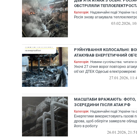
ДЕВ’ЯТА АТАКА З ОСЕНІ: РОСІ
ОБСТРІЛЯЛИ ТЕПЛОЕЛЕКТРОСТ
Категорія:
Надзвичайні події України та с
Росія знову атакувала теплоелектр
03.02.2026, 10
РУЙНУВАННЯ КОЛОСАЛЬНІ: В
АТАКУВАВ ЕНЕРГЕТИЧНИЙ ОБʼЄ
Категорія:
Новини суспільства: читати с
Уночі 27 січня ворог повторно атак
обʼєкт ДТЕК Одеські електромережі 
27.01.2026, 11:
МАСШТАБИ ВРАЖАЮТЬ: ФОТО, 
ЗСЕРЕДИНИ ПІСЛЯ АТАК РФ
Категорія:
Надзвичайні події України та с
Енергетики використовують газові п
дрова, щоб обігріти замерзле обла
його в роботу
26.01.2026, 21:5