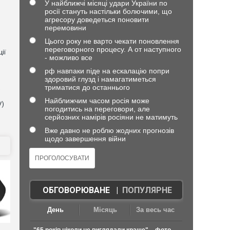
У найближчі місяці удари України по
росії стануть настільки болючими, що
агресору доведеться поновити
перемовини
Цього року не варто чекати поновлення
переговорного процесу. А от наступного
ії
- можливо все
рф навпаки піде на ескалацію попри
здоровий глузд і намагатиметься
триматися до останнього
Найближчим часом росія може
V)
погодитись на переговори, але
серйозних намірів росіяни не матимуть
Вже давно не роблю жодних прогнозів
щодо завершення війни
ОБГОВОРЮВАНЕ
|
ПОПУЛЯРНЕ
День
Місяць
За весь час