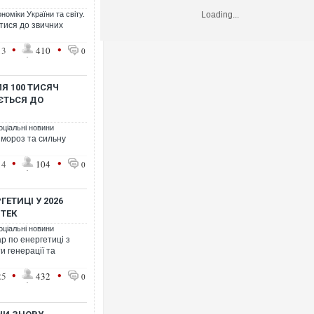
номіки України та світу.
Loading...
тися до звичних
•
•
13
410
0
ЛЯ 100 ТИСЯЧ
ЄТЬСЯ ДО
оціальні новини
 мороз та сильну
•
•
14
104
0
ЕТИЦІ У 2026
ДТЕК
оціальні новини
р по енергетиці з
и генерації та
•
•
25
432
0