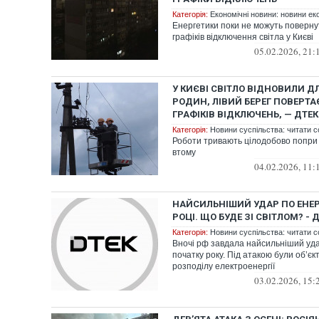
Категорія:
Економічні новини: новини еко
Енергетики поки не можуть поверну
графіків відключення світла у Києві
05.02.2026, 21:
У КИЄВІ СВІТЛО ВІДНОВИЛИ Д
РОДИН, ЛІВИЙ БЕРЕГ ПОВЕРТА
ГРАФІКІВ ВІДКЛЮЧЕНЬ, — ДТЕК
Категорія:
Новини суспільства: читати с
Роботи тривають цілодобово попри
втому
04.02.2026, 11:
НАЙСИЛЬНІШИЙ УДАР ПО ЕНЕРГ
РОЦІ. ЩО БУДЕ ЗІ СВІТЛОМ? - 
Категорія:
Новини суспільства: читати с
Вночі рф завдала найсильніший уда
початку року. Під атакою були об’єкт
розподілу електроенергії
03.02.2026, 15: