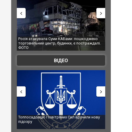
осія атакувала Суми КАБами: пошкоджено
Українські надзвичайники
рговельний центр, будинки, є постраждалі.
під час ліквідації масштаб
ОТО
Франції
ВІДЕО
оппосадовцю Повітряних Сил вручили нову
Сили оборони уразили Я
ідозру
губернатор регіону заяв
атаку. ВІДЕО