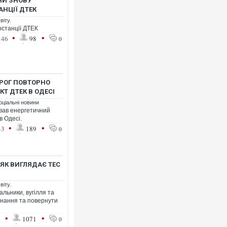
ЯНИ ЗНОВУ
АНЦІЇ ДТЕК
віту.
останції ДТЕК
•
•
:46
98
0
Р
то
Ф
ОРОГ ПОВТОРНО
КТ ДТЕК В ОДЕСІ
оціальні новини
ував енергетичний
в Одесі.
•
•
43
189
0
ЯК ВИГЛЯДАЄ ТЕС
віту.
альники, вугілля та
днання та повернути
Т
п
•
•
1
1071
0