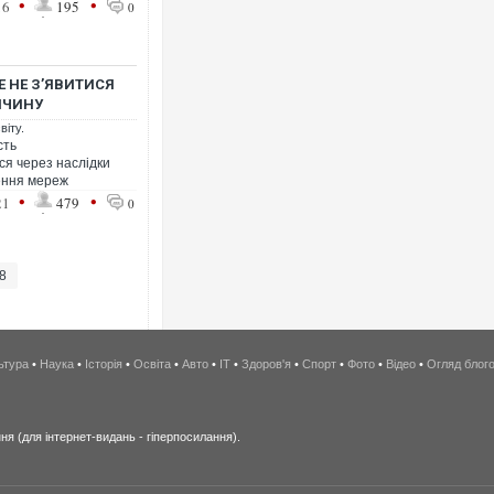
•
•
16
195
0
Е НЕ З’ЯВИТИСЯ
ИЧИНУ
віту.
сть
ся через наслідки
ення мереж
•
•
21
479
0
8
ьтура
•
Наука
•
Історія
•
Освіта
•
Авто
•
IT
•
Здоров'я
•
Спорт
•
Фото
•
Відео
•
Огляд блог
я (для інтернет-видань - гіперпосилання).