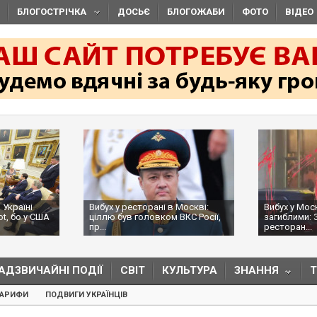
БЛОГОСТРІЧКА
ДОСЬЄ
БЛОГОЖАБИ
ФОТО
ВІДЕО
 Україні
Вибух у ресторані в Москві:
Вибух у Мос
ot, бо у США
ціллю був головком ВКС Росії,
загиблими: 
пр...
ресторан...
АДЗВИЧАЙНІ ПОДІЇ
СВІТ
КУЛЬТУРА
ЗНАННЯ
ТАРИФИ
ПОДВИГИ УКРАЇНЦІВ