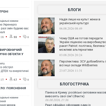
БЛОГИ
ТРЕНІ
Надія лише на культ жінки в
оціальні новини
українській культурі
дою Укренерго
06.08.2026 08:49
 разі змін будемо вас
налі
•
•
:18
88
0
Чому США не готові передати
Україні ліцензію на виробництв
ракет Patriot: політика, безпека 
можливі альтернативи
 ВИРОБНИЧИЙ
ЧНІ ОБ’ЄКТИ У
03.08.2026 20:24
Перспектива: ЗСУ добомблять і
віту.
всі інші склади Wildberries
ез обстріл
23.07.2026 11:31
ДТЕК та енергетичні
•
•
:15
63
0
БЛОГОСТРІЧКА
ТЛО: ПОЯСНЕННЯ
Паніка в Криму: російські силовики масо
вивозять свої сім’ї (Факти)
оціальні новини
06.08.2026, 21:36
ження
Реал офіційно оформив один із
ення мереж,