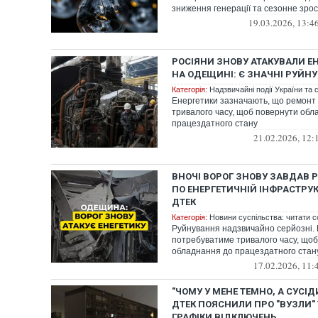
зниження генерації та сезонне зро
19.03.2026, 13:4
РОСІЯНИ ЗНОВУ АТАКУВАЛИ ЕН
НА ОДЕЩИНІ: Є ЗНАЧНІ РУЙН
Категорія:
Надзвичайні події України та с
Енергетики зазначають, що ремонт
тривалого часу, щоб повернути обл
працездатного стану
21.02.2026, 12:
ВНОЧІ ВОРОГ ЗНОВУ ЗАВДАВ 
ПО ЕНЕРГЕТИЧНІЙ ІНФРАСТРУК
ДТЕК
Категорія:
Новини суспільства: читати с
Руйнування надзвичайно серйозні.
потребуватиме тривалого часу, що
обладнання до працездатного стан
17.02.2026, 11:
"ЧОМУ У МЕНЕ ТЕМНО, А СУСІДИ
ДТЕК ПОЯСНИЛИ ПРО "ВУЗЛИ" 
ГРАФІКИ ВІДКЛЮЧЕНЬ