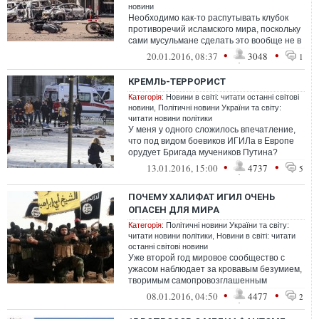
новини
Необходимо как-то распутывать клубок
противоречий исламского мира, поскольку
сами мусульмане сделать это вообще не в
состоянии. Но и внешние игроки не...
•
•
20.01.2016, 08:37
3048
1
КРЕМЛЬ-ТЕРРОРИСТ
Категорія:
Новини в світі: читати останні світові
новини
,
Політичні новини України та світу:
читати новини політики
У меня у одного сложилось впечатление,
что под видом боевиков ИГИЛа в Европе
орудует Бригада мучеников Путина?
Согласитесь - и парижские теракты и вче...
•
•
13.01.2016, 15:00
4737
5
ПОЧЕМУ ХАЛИФАТ ИГИЛ ОЧЕНЬ
ОПАСЕН ДЛЯ МИРА
Категорія:
Політичні новини України та світу:
читати новини політики
,
Новини в світі: читати
останні світові новини
Уже второй год мировое сообщество с
ужасом наблюдает за кровавым безумием,
творимым самопровозглашенным
«халифатом»
•
•
08.01.2016, 04:50
4477
2