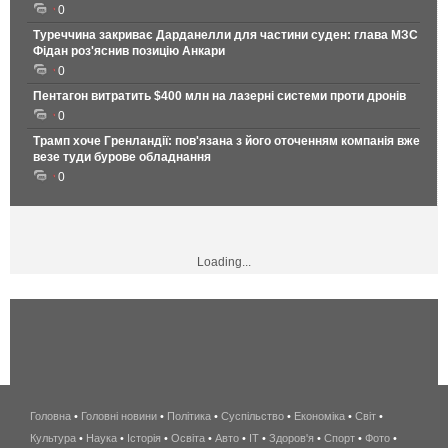
0
Туреччина закриває Дарданелли для частини суден: глава МЗС
Фідан роз'яснив позицію Анкари
0
Пентагон витратить $400 млн на лазерні системи проти дронів
0
Трамп хоче Гренландії: пов'язана з його оточенням компанія вже
везе туди бурове обладнання
0
Loading...
Головна
•
Головні новини
•
Політика
•
Суспільство
•
Економіка
беспроводной
•
Світ
•
Культура
•
Наука
•
Історія
•
Освіта
•
Авто
•
IT
•
Здоров'я
интернет
•
Спорт
•
Фото
•