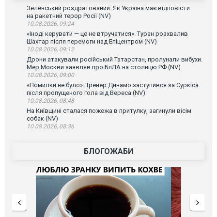
Зеленський роздратований. Як Україна має відповісти
на ракетний терор Росії (NV)
10.08.2026, 09:24
«Іноді керувати — це не втручатися». Туран розхвалив
Шахтар після перемоги над Епіцентром (NV)
10.08.2026, 09:12
Дрони атакували російський Татарстан, пролунали вибухи.
Мер Москви заявляв про БпЛА на столицю РФ (NV)
10.08.2026, 09:00
«Помилки не було». Тренер Динамо заступився за Суркіса
після пропущеного гола від Вереса (NV)
10.08.2026, 08:48
На Київщині сталася пожежа в притулку, загинули вісім
собак (NV)
10.08.2026, 08:36
БЛОГОЖАБИ