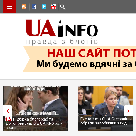
Експослу в США Стефанішині
Підбірка блогожаб та
обрали запобіжний захід
фотоприколів від UAINFO за 7
серпня