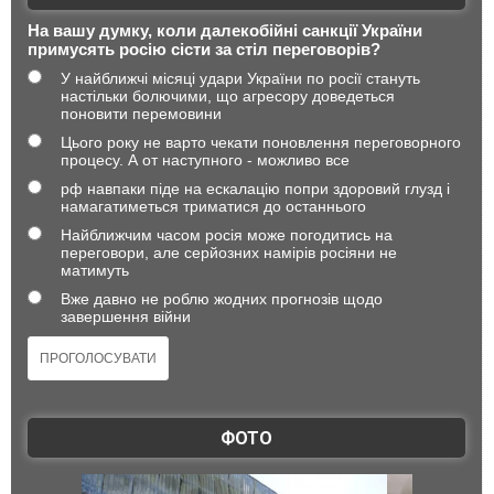
На вашу думку, коли далекобійні санкції України
примусять росію сісти за стіл переговорів?
У найближчі місяці удари України по росії стануть
настільки болючими, що агресору доведеться
поновити перемовини
Цього року не варто чекати поновлення переговорного
процесу. А от наступного - можливо все
рф навпаки піде на ескалацію попри здоровий глузд і
намагатиметься триматися до останнього
Найближчим часом росія може погодитись на
переговори, але серйозних намірів росіяни не
матимуть
Вже давно не роблю жодних прогнозів щодо
завершення війни
ФОТО