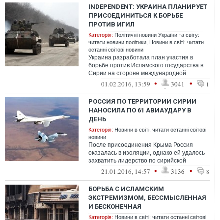
INDEPENDENT: УКРАИНА ПЛАНИРУЕТ
ПРИСОЕДИНИТЬСЯ К БОРЬБЕ
ПРОТИВ ИГИЛ
Категорія:
Політичні новини України та світу:
читати новини політики
,
Новини в світі: читати
останні світові новини
Украина разработала план участия в
борьбе против Исламского государства в
Сирии на стороне международной
коалиции, возглавляемой США, в котором
•
•
01.02.2016, 13:59
3041
1
учтена...
РОССИЯ ПО ТЕРРИТОРИИ СИРИИ
НАНОСИЛА ПО 61 АВИАУДАРУ В
ДЕНЬ
Категорія:
Новини в світі: читати останні світові
новини
После присоединения Крыма Россия
оказалась в изоляции, однако ей удалось
захватить лидерство по сирийской
проблеме. Это напоминает о том, как
•
•
21.01.2016, 14:57
3136
8
после тр...
БОРЬБА С ИСЛАМСКИМ
ЭКСТРЕМИЗМОМ, БЕССМЫСЛЕННАЯ
И БЕСКОНЕЧНАЯ
Категорія:
Новини в світі: читати останні світові