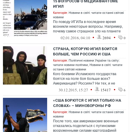
15 ВОПРОСОВ О МЕДИАФАНТОМЕ
ИГИЛ
Категорія:
Новини в світі: читати останні світові
новини
По поводу ИГИЛа в последнее время
возникли некоторые вопросы. Например,
почему самое страшное зло на планете
называется аббревиатурой? Где их
•
•
02.01.2016, 04:10
2694
0
официаль...
СТРАНА, КОТОРУЮ ИГИЛ БОИТСЯ
БОЛЬШЕ, ЧЕМ РОССИЮ И США
Категорія:
Політичні новини України та світу:
читати новини політики
,
Новини в світі: читати
останні світові новини
Кого боевики Исламского государства
боятся на поле боя больше всех?
Американцев? Россиян? Ни тех, и не
других. Больше всего их пугает
•
•
30.12.2015, 15:27
15417
6
израильская арми...
«США БОРЮТСЯ С ИГИЛ ТОЛЬКО НА
СЛОВАХ» – МИНОБОРОНЫ РФ
Категорія:
Новини в світі: читати останні світові
новини
После того, как американские военные
отказались поделиться с путинскими
вооруженными силами картографией