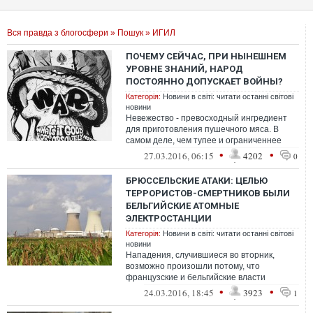
Вся правда з блогосфери
»
Пошук
» ИГИЛ
ПОЧЕМУ СЕЙЧАС, ПРИ НЫНЕШНЕМ
УРОВНЕ ЗНАНИЙ, НАРОД
ПОСТОЯННО ДОПУСКАЕТ ВОЙНЫ?
Категорія:
Новини в світі: читати останні світові
новини
Невежество - превосходный ингредиент
для приготовления пушечного мяса. В
самом деле, чем тупее и ограниченнее
человек, тем проще доказать ему
•
•
27.03.2016, 06:15
4202
0
необходи...
БРЮССЕЛЬСКИЕ АТАКИ: ЦЕЛЬЮ
ТЕРРОРИСТОВ-СМЕРТНИКОВ БЫЛИ
БЕЛЬГИЙСКИЕ АТОМНЫЕ
ЭЛЕКТРОСТАНЦИИ
Категорія:
Новини в світі: читати останні світові
новини
Нападения, случившиеся во вторник,
возможно произошли потому, что
французские и бельгийские власти
вплотную приблизились к разыскиваемым
•
•
24.03.2016, 18:45
3923
1
членам ячейки...