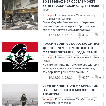
ВО ВЗРЫВАХ В БРЮССЕЛЕ МОЖЕТ
БЫТЬ «РОССИЙСКИЙ СЛЕД» - ГЛАВА
СБУ
Категорія:
Політичні новини України та світу:
читати новини політики
Глава Службы безопасности Украины
Василий Грицак допускает "российский
след" в терактах в международном
аэропорту Брюсселя (Бельгия) и в
•
•
22.03.2016, 12:16
4444
2
брюссельском ...
РОССИИ ВОЙНА СТАЛА ОБХОДИТЬСЯ
ДОРОЖЕ, ЧЕМ ВОЗМОЖНЫЕ, НО
МАЛОВЕРОЯТНЫЕ ВЫГОДЫ ОТ НЕЁ
Категорія:
Новини в світі: читати останні світові
новини
Но само понимание того, что это сделала
моя страна, не оставит меня в покое до
тех пор, пока раны этой войны не
затянутся окончательно. Пока наши дейс...
•
•
19.03.2016, 23:26
6957
0
СЕМЬ ПРИЧИН, ПОЧЕМУ КРУШЕНИЕ
FLYDUBAI В РОСТОВЕ МОГЛО БЫТЬ
ТЕРАКТОМ
Категорія:
Політичні новини України та світу:
читати новини політики