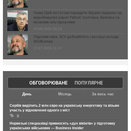
Чому США не готові передати Україні ліцензію на
виробництво ракет Patriot: політика, безпека та
можливі альтернативи
03.08.2026 20:24
Перспектива: ЗСУ добомблять і всі інші склади
Wildberries
23.07.2026 11:31
ОБГОВОРЮВАНЕ
|
ПОПУЛЯРНЕ
День
Місяць
За весь час
Сербія виділить 2 млн євро на українську енергетику та візьме
участь у відновленні одного з міст
0
Норвезькі спецназівці привносять «дух вікінгів» у підготовку
українських військових — Business Insider