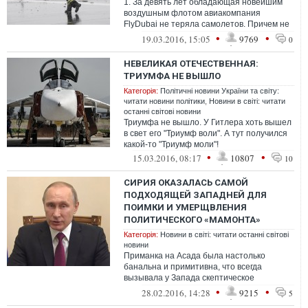
1. За девять лет обладающая новейшим
воздушным флотом авиакомпания
FlyDubai не теряла самолетов. Причем не
просто «таким образом», а вообще -
•
•
19.03.2016, 15:05
9769
0
любым. Д...
НЕВЕЛИКАЯ ОТЕЧЕСТВЕННАЯ:
ТРИУМФА НЕ ВЫШЛО
Категорія:
Політичні новини України та світу:
читати новини політики
,
Новини в світі: читати
останні світові новини
Триумфа не вышло. У Гитлера хоть вышел
в свет его "Триумф воли". А тут получился
какой-то "Триумф моли"!
•
•
15.03.2016, 08:17
10807
10
СИРИЯ ОКАЗАЛАСЬ САМОЙ
ПОДХОДЯЩЕЙ ЗАПАДНЕЙ ДЛЯ
ПОИМКИ И УМЕРЩВЛЕНИЯ
ПОЛИТИЧЕСКОГО «МАМОНТА»
Категорія:
Новини в світі: читати останні світові
новини
Приманка на Асада была настолько
банальна и примитивна, что всегда
вызывала у Запада скептическое
отношение к возможной поимке на нее
•
•
28.02.2016, 14:28
9215
5
Путина