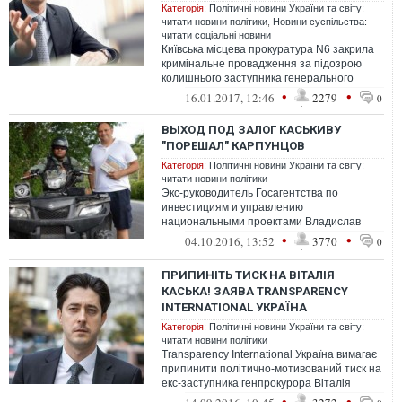
Категорія:
Політичні новини України та світу:
читати новини політики
,
Новини суспільства:
читати соціальні новини
Київська місцева прокуратура N6 закрила
кримінальне провадження за підозрою
колишнього заступника генерального
прокурора України Каська у вчиненні шах...
•
•
16.01.2017, 12:46
2279
0
ВЫХОД ПОД ЗАЛОГ КАСЬКИВУ
"ПОРЕШАЛ" КАРПУНЦОВ
Категорія:
Політичні новини України та світу:
читати новини політики
Экс-руководитель Госагентства по
инвестициям и управлению
национальными проектами Владислав
Каськив вышел на свободу под залог в
•
•
04.10.2016, 13:52
3770
0
размере $600 тысяч бл...
ПРИПИНІТЬ ТИСК НА ВІТАЛІЯ
КАСЬКА! ЗАЯВА TRANSPARENCY
INTERNATIONAL УКРАЇНА
Категорія:
Політичні новини України та світу:
читати новини політики
Transparency International Україна вимагає
припинити політично-мотивований тиск на
екс-заступника генпрокурора Віталія
Каська. Як стало відомо 13 вере...
•
•