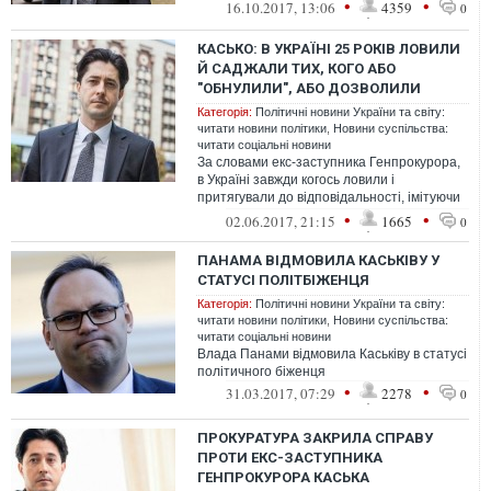
•
•
16.10.2017, 13:06
4359
0
КАСЬКО: В УКРАЇНІ 25 РОКІВ ЛОВИЛИ
Й САДЖАЛИ ТИХ, КОГО АБО
"ОБНУЛИЛИ", АБО ДОЗВОЛИЛИ
Категорія:
Політичні новини України та світу:
читати новини політики
,
Новини суспільства:
читати соціальні новини
За словами екс-заступника Генпрокурора,
в Україні завжди когось ловили і
притягували до відповідальності, імітуючи
таким чином боротьбу з корупцією.
•
•
02.06.2017, 21:15
1665
0
ПАНАМА ВІДМОВИЛА КАСЬКІВУ У
СТАТУСІ ПОЛІТБІЖЕНЦЯ
Категорія:
Політичні новини України та світу:
читати новини політики
,
Новини суспільства:
читати соціальні новини
Влада Панами відмовила Каськіву в статусі
політичного біженця
•
•
31.03.2017, 07:29
2278
0
ПРОКУРАТУРА ЗАКРИЛА СПРАВУ
ПРОТИ ЕКС-ЗАСТУПНИКА
ГЕНПРОКУРОРА КАСЬКА