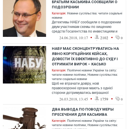
БРАТЬЯМ КАСЬКИВА СООБЩИЛИ О
ПОДОЗРЕНИИ
Категорія:
Новини суспільства: читати соціальні
новини
Детективы НАБУ сообщили о подозрении
двум участникам схемы по хищению
средств Госагентства по инвестициям и
управлению нацпроектами, один из них
•
•
24.06.2018, 10:17
2102
0
задер...
НАБУ МАЄ СКОНЦЕНТРУВАТИСЬ НА
ЯВНО КОРУПЦІЙНИХ КЕЙСАХ,
ДОВЕСТИ ЇХ ЕФЕКТИВНО ДО СУДУ І
ОТРИМАТИ ВИРОК – КАСЬКО
Категорія:
Політичні новини України та світу:
читати новини політики
,
Новини суспільства:
читати соціальні новини
Щоб не втрачати довіру, нові
правоохоронні органи мають з однієї
сторони дотримуватись виграшної
стратегії та пріоритезувати справи
•
•
26.03.2018, 13:45
1759
0
ДВА ВЫВОДА ПО ПОВОДУ МЕРЫ
ПРЕСЕЧЕНИЯ ДЛЯ КАСЬКИВА
Категорія:
Політичні новини України та світу:
читати новини політики
,
Новини суспільства: