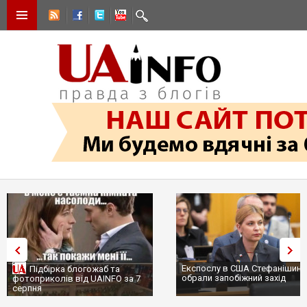
Експослу в США Стефанішині
Підбірка блогожаб та
обрали запобіжний захід
фотоприколів від UAINFO за 7
серпня