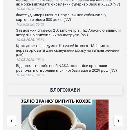
як може виглядати оновлений суперкар Jaguar XJ220 (NV)
10.08.2026, 06:31
Фастфуд імперії інків. У Перу знайшли сублімовану
картоплю віком 500 років (NV)
10.08.2026, 06:01
Завдовжки близько 250 кілометрів. Під Аляскою виявили
чітку лінію прихованих землетрусів (NV)
10.08.2026, 05:31
Крок до читання думок. Штучний інтелект Meta може
перетворювати дані сканування мозку на зв’язні речення
(NV)
10.08.2026, 05:01
Відправлять роботів. В NASA розповіли про плани
розпочати створення місячної бази вже в 2029 році (NV)
10.08.2026, 04:31
БЛОГОЖАБИ