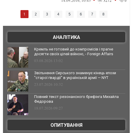
14.09.2016, 10:45
3272
0
1
2
3
4
5
6
7
8
АНАЛІТИКА
Кремль не готовий до компромісів і прагне
досягти своїх цілей війною, - Foreign Affairs
03.08.2026 13:02
Звільнення Сирського знаменує кінець епохи
"старої гвардії" в українській армії — NYT
23.07.2026 10:32
Повний текст резонансного брифінга Михайла
Федорова
18.07.2026 09:27
ОПИТУВАННЯ