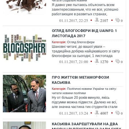
читати соціальні новини
Я давно уже пытаюсь объяснить всем
заинтересованным, что не все, успешно
работающее в развитых странах,
приемлемо в нищей, анархичной и
•
•
01.11.2017, 22:25
2107
0
коррумпированн...
ОГЛЯД БЛОГОСФЕРИ ВІД UAINFO. 1
ЛИСТОПАДА 2017
Категорія:
Огляд блогосфери
Шановні читачі, до вашої уваги –
традиційна добірка найцікавішого зі світу
блогосфери за сьогодні, 1 листопада
•
•
01.11.2017, 21:00
1270
0
ПРО ЖИТТЄВІ МЕТАМОРФОЗИ
КАСЬКІВА
Категорія:
Політичні новини України та світу:
читати новини політики
Ну от більше 20 років минуло, якісь
підсумки можна підвести. Далеко не всі,
але значна частина тих студентів стали
маститими політиками.
•
•
01.11.2017, 13:24
4007
0
КАСЬКІВА ЗААРЕШТУВАЛИ НА ДВА