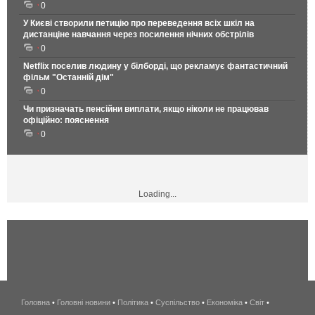
0
У Києві створили петицію про переведення всіх шкіл на
дистанціне навчання через посилення нічних обстрілів
0
Netflix поселив людину у білборді, що рекламує фантастичний
фільм "Останній дім"
0
Чи призначать пенсійни виплати, якщо ніколи не працював
офіційно: пояснення
0
Loading...
Головна
•
Головні новини
•
Політика
•
Суспільство
•
Економіка
беспроводной
•
Світ
•