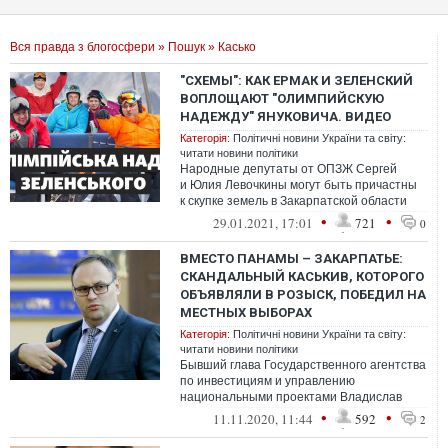
Вся правда з блогосфери
»
Пошук
» Касько
"СХЕМЫ": КАК ЕРМАК И ЗЕЛЕНСКИЙ
ВОПЛОЩАЮТ "ОЛИМПИЙСКУЮ
НАДЕЖДУ" ЯНУКОВИЧА. ВИДЕО
Категорія:
Політичні новини України та світу:
читати новини політики
Народные депутаты от ОПЗЖ Сергей
и Юлия Левочкины могут быть причастны
к скупке земель в Закарпатской области
за деньги, выведенные из госбюджета.
•
•
29.01.2021, 17:01
721
0
ВМЕСТО ПАНАМЫ – ЗАКАРПАТЬЕ:
СКАНДАЛЬНЫЙ КАСЬКИВ, КОТОРОГО
ОБЪЯВЛЯЛИ В РОЗЫСК, ПОБЕДИЛ НА
МЕСТНЫХ ВЫБОРАХ
Категорія:
Політичні новини України та світу:
читати новини політики
Бывший глава Государственного агентства
по инвестициям и управлению
национальными проектами Владислав
Каськив прошел от ОПЗЖ в Закарпатский
•
•
11.11.2020, 11:44
592
2
областной ...