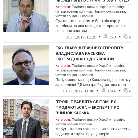
МІСЯЦІ І ВІДПУСТИЛИ ІЗ ЗАЛИ СУДУ
Категорія:
Політичні новини України та світу:
читати новини політики
,
Новини суспільства:
читати соціальні новини
Суд постановив взяти його під варту
терміном на два місяці з альтернативою
внесення застави
•
•
01.11.2017, 12:20
590
0
ЕКС-ГЛАВУ ДЕРЖІНВЕСТПРОЕКТУ
ВЛАДИСЛАВА КАСЬКІВА
ЕКСТРАДОВАНО ДО УКРАЇНИ
Категорія:
Політичні новини України та світу:
читати новини політики
,
Новини суспільства:
читати соціальні новини
Повідомляється, що Каськіва підозрюють у
заволодінні 7,5 млн грн бюджетних коштів
•
•
01.11.2017, 11:06
3344
0
"ГРОШІ ПРАВЛЯТЬ СВІТОМ. ВСІ
ПРОДАЮТЬСЯ", – ЕКСПЕРТ ПРО
ВЧИНОК КАСЬКА
Категорія:
Політичні новини України та світу:
читати новини політики
Мабуть, Касько таки вирішив зняти хрестик
і одягнути труси корупціонерів.