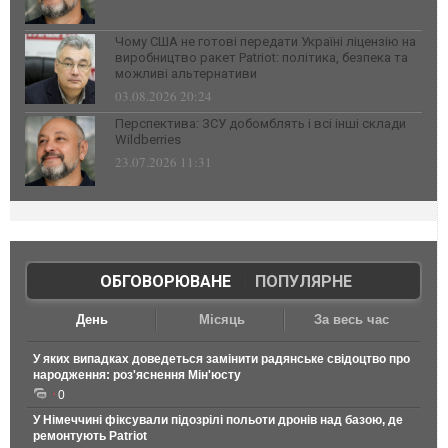
Чому США не готові передати Україні ліцензію на
виробництво ракет Patriot: політика, безпека та
можливі альтернативи
03.08.2026 20:24
Перспектива: ЗСУ добомблять і всі інші склади
Wildberries
23.07.2026 11:31
ОБГОВОРЮВАНЕ
|
ПОПУЛЯРНЕ
День
Місяць
За весь час
У яких випадках доведеться замінити радянське свідоцтво про
народження: роз'яснення Мін'юсту
0
У Німеччині фіксували підозрілі польоти дронів над базою, де
ремонтують Patriot