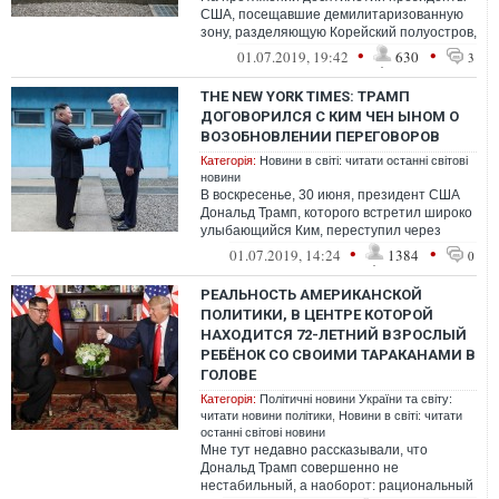
США, посещавшие демилитаризованную
зону, разделяющую Корейский полуостров,
следовали примерно одной и той же стра...
•
•
01.07.2019, 19:42
630
3
THE NEW YORK TIMES: ТРАМП
ДОГОВОРИЛСЯ С КИМ ЧЕН ЫНОМ О
ВОЗОБНОВЛЕНИИ ПЕРЕГОВОРОВ
Категорія:
Новини в світі: читати останні світові
новини
В воскресенье, 30 июня, президент США
Дональд Трамп, которого встретил широко
улыбающийся Ким, переступил через
низкую бетонную разделительную полосу
•
•
01.07.2019, 14:24
1384
0
...
РЕАЛЬНОСТЬ АМЕРИКАНСКОЙ
ПОЛИТИКИ, В ЦЕНТРЕ КОТОРОЙ
НАХОДИТСЯ 72-ЛЕТНИЙ ВЗРОСЛЫЙ
РЕБЁНОК СО СВОИМИ ТАРАКАНАМИ В
ГОЛОВЕ
Категорія:
Політичні новини України та світу:
читати новини політики
,
Новини в світі: читати
останні світові новини
Мне тут недавно рассказывали, что
Дональд Трамп совершенно не
нестабильный, а наоборот: рациональный