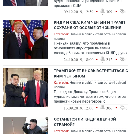
будет проявлять враждебность, заявил
президент США
•
•
09.12.2019, 12:59
309
0
КНДР И США: КИМ ЧЕН ЫН И ТРАМП
СОХРАНЯЮТ ОСОБЫЕ ОТНОШЕНИЯ
Категорія:
Новини в світі: читати останні світові
новини
Пхеньян заявил, что проблемы в
отношениях двух стран вызваны
«враждебным» отношением к КНДР других
представителей администрации США.
•
•
24.10.2019, 18:00
212
0
ТРАМП ХОЧЕТ ВНОВЬ ВСТРЕТИТЬСЯ С
КИМ ЧЕН ЫНОМ
Категорія:
Новини в світі: читати останні світові
новини
Президент Дональд Трамп сообщил
журналистам в четверг о том, что он готов
провести новые переговоры с
северокорейским лидером Ким Чен Ыном о
•
•
13.09.2019, 12:00
306
0
ядерном р...
ОСТАНЕТСЯ ЛИ КНДР ЯДЕРНОЙ
СТРАНОЙ?
Категорія:
Новини в світі: читати останні світові