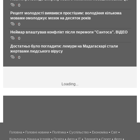
0
Рецепт молодості виявився простішим: володіння кількома
мовами омолоджує мозок на десяток років
0
Неймар влаштував конфлікт після перемоги "Сантоса". ВІДЕО
0
Достатньо було погладити: лемури на Мадагаскарі стали
жертвами людського вірусу
0
Loading...
Головна
•
Головні новини
•
Політика
•
Суспільство
•
Економіка
беспроводной
•
Світ
•
Культура
•
Наука
•
Історія
•
Освіта
•
Авто
•
IT
•
Здоров'я
интернет
•
Спорт
•
Фото
•