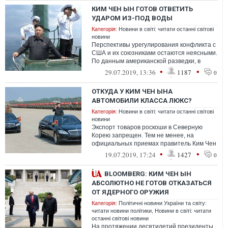
КИМ ЧЕН ЫН ГОТОВ ОТВЕТИТЬ
УДАРОМ ИЗ-ПОД ВОДЫ
Категорія:
Новини в світі: читати останні світові
новини
Перспективы урегулирования конфликта с
США и их союзниками остаются неясными.
По данным американской разведки, в
ответ на нажим Вашингтона Пхеньян мод...
•
•
29.07.2019, 13:36
1187
0
ОТКУДА У КИМ ЧЕН ЫНА
АВТОМОБИЛИ КЛАССА ЛЮКС?
Категорія:
Новини в світі: читати останні світові
новини
Экспорт товаров роскоши в Северную
Корею запрещен. Тем не менее, на
официальных приемах правитель Ким Чен
Ын регулярно появляется на лимузинах.
•
•
19.07.2019, 17:24
1427
0
BLOOMBERG: КИМ ЧЕН ЫН
АБСОЛЮТНО НЕ ГОТОВ ОТКАЗАТЬСЯ
ОТ ЯДЕРНОГО ОРУЖИЯ
Категорія:
Політичні новини України та світу:
читати новини політики
,
Новини в світі: читати
останні світові новини
На протяжении десятилетий президенты