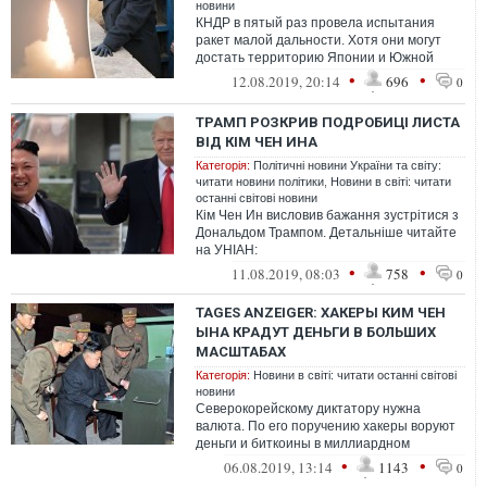
новини
КНДР в пятый раз провела испытания
ракет малой дальности. Хотя они могут
достать территорию Японии и Южной
Кореи, президент США Дональд Трамп не
•
•
12.08.2019, 20:14
696
0
прида...
ТРАМП РОЗКРИВ ПОДРОБИЦІ ЛИСТА
ВІД КІМ ЧЕН ИНА
Категорія:
Політичні новини України та світу:
читати новини політики
,
Новини в світі: читати
останні світові новини
Кім Чен Ин висловив бажання зустрітися з
Дональдом Трампом. Детальніше читайте
на УНІАН:
https://www.unian.ua/world/10647363-tramp-
•
•
11.08.2019, 08:03
758
0
rozkriv-podrobi...
TAGES ANZEIGER: ХАКЕРЫ КИМ ЧЕН
ЫНА КРАДУТ ДЕНЬГИ В БОЛЬШИХ
МАСШТАБАХ
Категорія:
Новини в світі: читати останні світові
новини
Северокорейскому диктатору нужна
валюта. По его поручению хакеры воруют
деньги и биткоины в миллиардном
размере – в том числе и в Европе.
•
•
06.08.2019, 13:14
1143
0