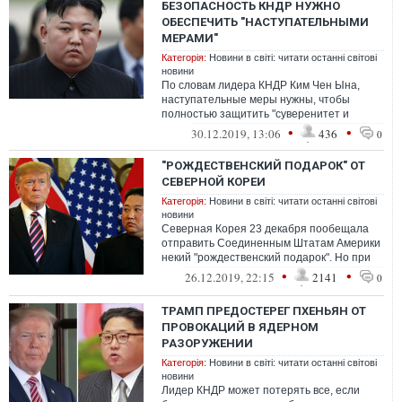
БЕЗОПАСНОСТЬ КНДР НУЖНО
ОБЕСПЕЧИТЬ "НАСТУПАТЕЛЬНЫМИ
МЕРАМИ"
Категорія:
Новини в світі: читати останні світові
новини
По словам лидера КНДР Ким Чен Ына,
наступательные меры нужны, чтобы
полностью защитить "суверенитет и
безопасность Северной Кореи в
•
•
30.12.2019, 13:06
436
0
сложившейся ситуац...
"РОЖДЕСТВЕНСКИЙ ПОДАРОК" ОТ
СЕВЕРНОЙ КОРЕИ
Категорія:
Новини в світі: читати останні світові
новини
Северная Корея 23 декабря пообещала
отправить Соединенным Штатам Америки
некий "рождественский подарок". Но при
этом заявила, что вид подарка будет за...
•
•
26.12.2019, 22:15
2141
0
ТРАМП ПРЕДОСТЕРЕГ ПХЕНЬЯН ОТ
ПРОВОКАЦИЙ В ЯДЕРНОМ
РАЗОРУЖЕНИИ
Категорія:
Новини в світі: читати останні світові
новини
Лидер КНДР может потерять все, если