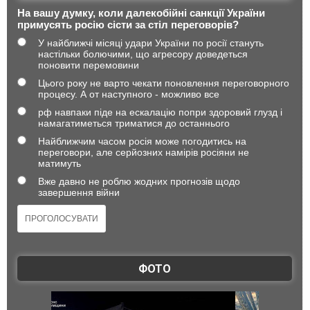
На вашу думку, коли далекобійні санкції України
примусять росію сісти за стіл переговорів?
У найближчі місяці удари України по росії стануть
настільки болючими, що агресору доведеться
поновити перемовини
Цього року не варто чекати поновлення переговорного
процесу. А от наступного - можливо все
рф навпаки піде на ескалацію попри здоровий глузд і
намагатиметься триматися до останнього
Найближчим часом росія може погодитись на
переговори, але серйозних намірів росіяни не
матимуть
Вже давно не роблю жодних прогнозів щодо
завершення війни
ФОТО