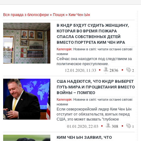
Вся правда з блогосфери
»
Пошук
» Ким Чен Ын
В КНДР БУДУТ СУДИТЬ ЖЕНЩИНУ,
КОТОРАЯ ВО ВРЕМЯ ПОЖАРА
СПАСЛА СОБСТВЕННЫХ ДЕТЕЙ
ВМЕСТО ПОРТРЕТА КИМ ЧЕН ИРА
Категорія:
Новини в світі: читати останні світові
новини
Сейчас она находится под следствием за
политическое преступление.
•
•
12.01.2020, 11:33
2836
2
США НАДЕЮТСЯ, ЧТО КНДР ВЫБЕРЕТ
ПУТЬ МИРА И ПРОЦВЕТАНИЯ ВМЕСТО
ВОЙНЫ – ПОМПЕО
Категорія:
Новини в світі: читати останні світові
новини
Если северокорейский лидер Ким Чен Ын
отступит от обязательств, взятых перед
США, это может вызвать "глубокое
разочарование" американского
•
•
01.01.2020, 22:03
308
1
президента ...
КИМ ЧЕН ЫН ЗАЯВИЛ, ЧТО