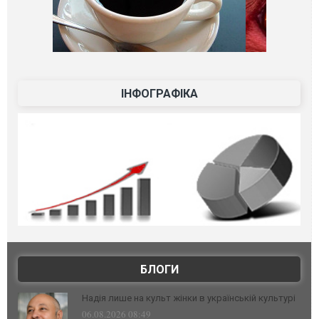
ІНФОГРАФІКА
БЛОГИ
Надія лише на культ жінки в українській культурі
06.08.2026 08:49