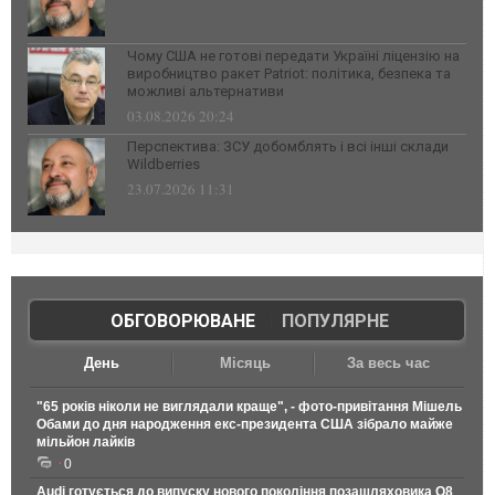
Чому США не готові передати Україні ліцензію на
виробництво ракет Patriot: політика, безпека та
можливі альтернативи
03.08.2026 20:24
Перспектива: ЗСУ добомблять і всі інші склади
Wildberries
23.07.2026 11:31
ОБГОВОРЮВАНЕ
|
ПОПУЛЯРНЕ
День
Місяць
За весь час
"65 років ніколи не виглядали краще", - фото-привітання Мішель
Обами до дня народження екс-президента США зібрало майже
мільйон лайків
0
Audi готується до випуску нового покоління позашляховика Q8