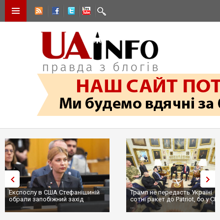
Експослу в США Стефанішиній
Трамп не передасть Україні
обрали запобіжний захід
сотні ракет до Patriot, бо у С
...