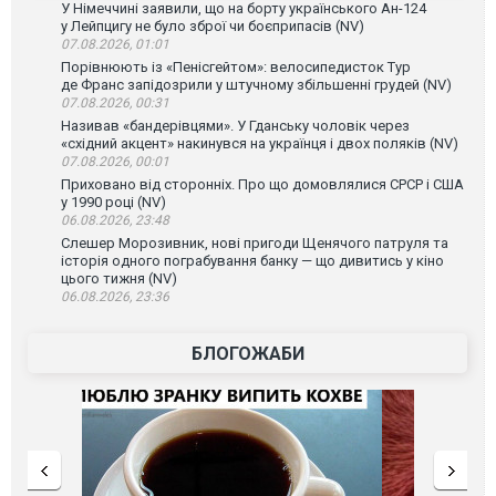
У Німеччині заявили, що на борту українського Ан-124
у Лейпцигу не було зброї чи боєприпасів (NV)
07.08.2026, 01:01
Порівнюють із «Пенісгейтом»: велосипедисток Тур
де Франс запідозрили у штучному збільшенні грудей (NV)
07.08.2026, 00:31
Називав «бандерівцями». У Гданську чоловік через
«східний акцент» накинувся на українця і двох поляків (NV)
07.08.2026, 00:01
Приховано від сторонніх. Про що домовлялися СРСР і США
у 1990 році (NV)
06.08.2026, 23:48
Слешер Морозивник, нові пригоди Щенячого патруля та
історія одного пограбування банку — що дивитись у кіно
цього тижня (NV)
06.08.2026, 23:36
БЛОГОЖАБИ