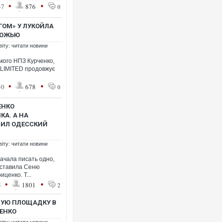
•
•
37
876
0
ГОМ» У ЛУКОЙЛА
ЛОЖЬЮ
віту: читати новини
кого НПЗ Курченко,
 LIMITED продовжує
•
•
50
678
0
ЕНКО
КА. А НА
ПИЛ ОДЕССКИЙ
віту: читати новини
ачала писать одно,
оставила Сеню
ценко. Т...
•
•
5
1801
2
НУЮ ПЛОЩАДКУ В
ЧЕНКО