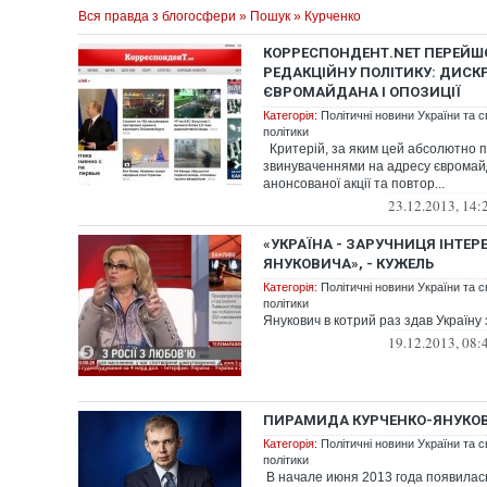
Вся правда з блогосфери
»
Пошук
» Курченко
КОРРЕСПОНДЕНТ.NET ПЕРЕЙШ
РЕДАКЦІЙНУ ПОЛІТИКУ: ДИСК
ЄВРОМАЙДАНА І ОПОЗИЦІЇ
Категорія:
Політичні новини України та с
політики
Критерій, за яким цей абсолютно п
звинуваченнями на адресу євромайд
анонсованої акції та повтор...
23.12.2013, 14:
«УКРАЇНА - ЗАРУЧНИЦЯ ІНТЕРЕ
ЯНУКОВИЧА», - КУЖЕЛЬ
Категорія:
Політичні новини України та с
політики
Янукович в котрий раз здав Україну 
19.12.2013, 08:
ПИРАМИДА КУРЧЕНКО-ЯНУКО
Категорія:
Політичні новини України та с
політики
В начале июня 2013 года появилас