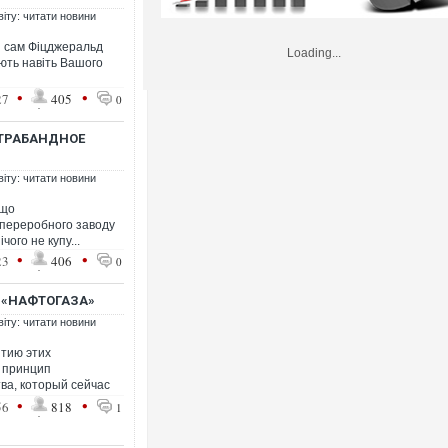
віту: читати новини
я сам Фіцджеральд
Loading...
ують навіть Вашого
•
•
27
405
0
НТРАБАНДНОЕ
віту: читати новини
 що
опереробного заводу
чого не купу...
•
•
23
406
0
 «НАФТОГАЗА»
віту: читати новини
итию этих
 принцип
ва, который сейчас
•
•
56
818
1