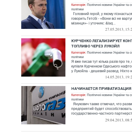
Категорія:
Політичні новини України та с
політики
Головний герой, у якому пізнаєтьс
говорить Гетсбі - «Вони всі не варт
мізинця»- і уточняє: &laq...
27.05.2013, 15:
КУРЧЕНКО ЛЕГАЛИЗИРУЕТ КО
ТОПЛИВО ЧЕРЕЗ ЛУКОЙЛ
Категорія:
Політичні новини України та с
політики
Я вже писав тут кілька разів про те,
купівля Курченком Одеського нафт
у Лукойла - дешевий развод. Ніхто ні
14.05.2013, 19:
НАЧИНАЕТСЯ ПРИВАТИЗАЦИЯ
Категорія:
Політичні новини України та с
політики
Янукович также отмечал, что разв
предприятий будет способствовать
государственно-частного партнерст
применя...
29.04.2013, 08: