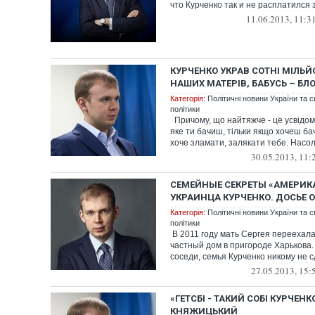
что Курченко так и не расплатился 
11.06.2013, 11:3
КУРЧЕНКО УКРАВ СОТНІ МІЛЬЙ
НАШИХ МАТЕРІВ, БАБУСЬ – БЛ
Категорія:
Політичні новини України та с
політики
Причому, що найтяжче - це усвідом
яке ти бачиш, тільки якщо хочеш бач
хоче зламати, залякати тебе. Насоло
30.05.2013, 11:
СЕМЕЙНЫЕ СЕКРЕТЫ «АМЕРИК
УКРАИНЦА КУРЧЕНКО. ДОСЬЕ 
Категорія:
Політичні новини України та с
політики
В 2011 году мать Сергея переехала
частный дом в пригороде Харькова. 
соседи, семья Курченко никому не сд
27.05.2013, 15:
«ГЕТСБІ - ТАКИЙ СОБІ КУРЧЕНК
КНЯЖИЦЬКИЙ