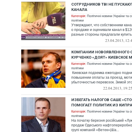
СОТРУДНИКОВ ТВІ НЕ ПУСКАЮ
КАНАЛА
Категорія:
Політичні новини України та с
політики
Утверждают, что собственники кан
о продаже и оценивали канал в $12
разные стороны предлагали купить к
23.04.2013, 12:
КОМПАНИИ НОВОЯВЛЕННОГО 
КУРЧЕНКО «ДОЯТ» КИЕВСКОЕ 
Категорія:
Політичні новини України та с
політики
Киевская подземка ежегодно подни
повышении оплаты за проезд, моти
убыточностью перевозок. Зимой этог
22.04.2013, 19:2
ИЗБЕГАТЬ НАЛОГОВ САШЕ «СТ
ПОМОГАЕТ ПОЛИТИК ИЗ КИПР
Категорія:
Політичні новини України та с
політики
На початку березня російський «Лу
продаж Одеського нафтопереробног
групі компаній «Ветек»(&la...