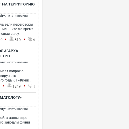
Т НА ТЕРРИТОРИЮ
віту: читати новини
ала вели переговоры
0 млн. В то же время
анал за су...
Ворог завдав комбінованого уд
•
•
40
810
0
двоє поранених. Ще десятеро
після атаки БПЛА по ринку на 
ОЛИГАРХА
МЕТРО
віту: читати новини
мает вопрос о
вируя это
о года КП «Киевс...
•
•
5
1249
1
ОМАТОЛОГУ»
А
віту: читати новини
Зеленський прибув до Сербії н
койл» заявив про
перемовини
о заводу міфічній