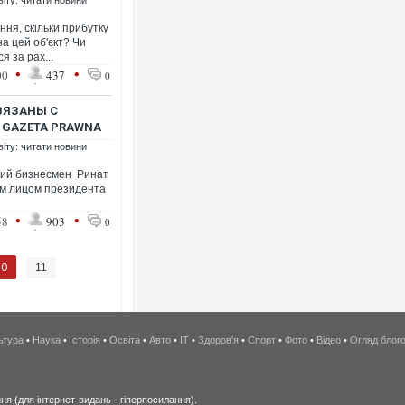
віту: читати новини
ня, скільки прибутку
на цей об'єкт? Чи
я за рах...
•
•
00
437
0
ВЯЗАНЫ С
 GAZETA PRAWNA
віту: читати новини
кий бизнесмен Ринат
м лицом президента
•
•
58
903
0
10
11
ьтура
•
Наука
•
Історія
•
Освіта
•
Авто
•
IT
•
Здоров'я
•
Спорт
•
Фото
•
Відео
•
Огляд блог
я (для інтернет-видань - гіперпосилання).