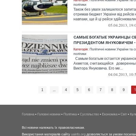
Категорія:
Політичні новини України та с
політики
Також без уваги залишилося запитан
отримав бюджет Украіни від рейсів 
навпаки, ще й ці рейси здійснювалис
05.04.2013, 19:
САМЫЕ БОГАТЫЕ УКРАИНЦЫ С
ПРЕЗИДЕНТОМ ЯНУКОВИЧЕМ -
Категорія:
Політичні новини України та с
політики
Самым богатым остается украинс
Ахметов, считающийся доверенны
Виктора Януковича. Его ме...
04.04.2013, 10:
1
...
4
5
6
7
8
9
Головна
•
Головні новини
•
Політика
•
Суспільство
•
Економіка
•
Світ
•
Кул
Всі новини належать їх правовласникам.
Використання матеріалів сайту
uainfo.org
дозволяється за умови посиланн