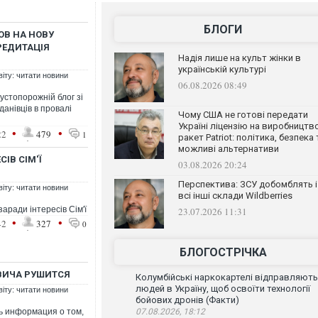
БЛОГИ
ОВ НА НОВУ
РЕДИТАЦІЯ
Надія лише на культ жінки в
українській культурі
віту: читати новини
06.08.2026 08:49
устопорожній блог зі
анівців в провалі
Чому США не готові передати
Україні ліцензію на виробництв
•
•
22
479
1
ракет Patriot: політика, безпека 
можливі альтернативи
СІВ СІМ'Ї
03.08.2026 20:24
Перспектива: ЗСУ добомблять і
віту: читати новини
всі інші склади Wildberries
заради інтересів Сім'ї
23.07.2026 11:31
•
•
42
327
0
БЛОГОСТРІЧКА
ВИЧА РУШИТСЯ
Колумбійські наркокартелі відправляють
людей в Україну, щоб освоїти технології
віту: читати новини
бойових дронів (Факти)
ь информация о том,
07.08.2026, 18:12