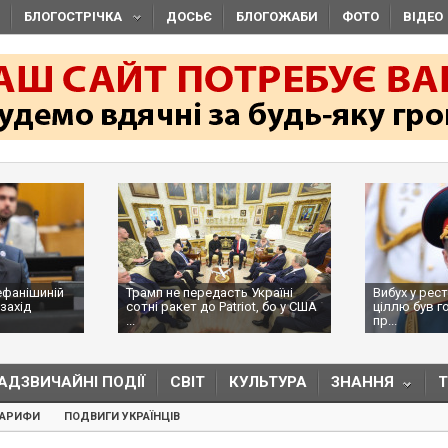
БЛОГОСТРІЧКА
ДОСЬЄ
БЛОГОЖАБИ
ФОТО
ВІДЕО
ефанішиній
Трамп не передасть Україні
Вибух у рес
захід
сотні ракет до Patriot, бо у США
ціллю був г
...
пр...
АДЗВИЧАЙНІ ПОДІЇ
СВІТ
КУЛЬТУРА
ЗНАННЯ
ТАРИФИ
ПОДВИГИ УКРАЇНЦІВ