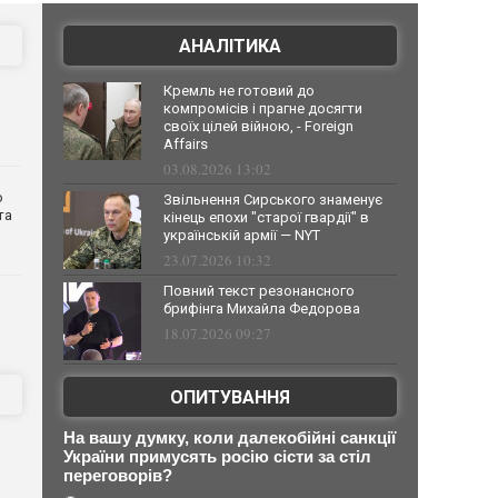
АНАЛІТИКА
Кремль не готовий до
компромісів і прагне досягти
своїх цілей війною, - Foreign
Affairs
03.08.2026 13:02
о
Звільнення Сирського знаменує
та
кінець епохи "старої гвардії" в
українській армії — NYT
23.07.2026 10:32
Повний текст резонансного
брифінга Михайла Федорова
18.07.2026 09:27
ОПИТУВАННЯ
На вашу думку, коли далекобійні санкції
України примусять росію сісти за стіл
переговорів?