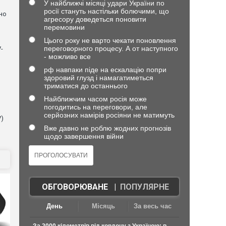
У найближчі місяці удари України по
росії стануть настільки болючими, що
но
агресору доведеться поновити
перемовини
Цього року не варто чекати поновлення
переговорного процесу. А от наступного
-
- можливо все
рф навпаки піде на ескалацію попри
здоровий глузд і намагатиметься
триматися до останнього
Найближчим часом росія може
погодитись на переговори, але
серйозних намірів росіяни не матимуть
V)
Вже давно не роблю жодних прогнозів
щодо завершення війни
ОБГОВОРЮВАНЕ
|
ПОПУЛЯРНЕ
День
Місяць
За весь час