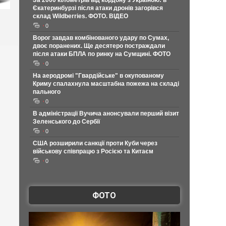
За 2000 кілометрів від кордону з Україною: в
Єкатеринбурзі після атаки дронів загорівся
склад Wildberries. ФОТО. ВІДЕО
0
Ворог завдав комбінованого удару по Сумах,
двоє поранених. Ще десятеро постраждали
після атаки БПЛА по ринку на Сумщині. ФОТО
0
На аеродромі "Гвардійське" в окупованому
Криму спалахнула масштабна пожежа на складі
пального
0
В адміністрації Вучича анонсували перший візит
Зеленського до Сербії
0
США розширили санкції проти Куби через
військову співпрацю з Росією та Китаєм
0
ФОТО