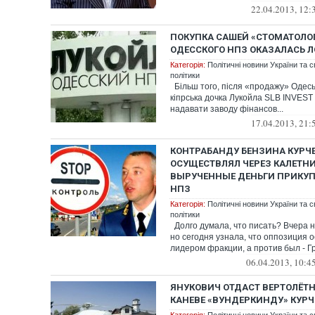
22.04.2013, 12:
ПОКУПКА САШЕЙ «СТОМАТОЛО
ОДЕССКОГО НПЗ ОКАЗАЛАСЬ 
Категорія:
Політичні новини України та с
політики
Більш того, після «продажу» Одесь
кіпрська дочка Лукойла SLB INVEST
надавати заводу фінансов...
17.04.2013, 21:
КОНТРАБАНДУ БЕНЗИНА КУРЧ
ОСУЩЕСТВЛЯЛ ЧЕРЕЗ КАЛЕТНИ
ВЫРУЧЕННЫЕ ДЕНЬГИ ПРИКУ
НПЗ
Категорія:
Політичні новини України та с
політики
Долго думала, что писать? Вчера н
но сегодня узнала, что оппозиция 
лидером фракции, а против был - Гри
06.04.2013, 10:4
ЯНУКОВИЧ ОТДАСТ ВЕРТОЛЁТ
КАНЕВЕ «ВУНДЕРКИНДУ» КУР