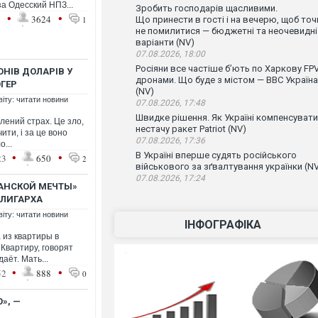
за Одесский НПЗ...
Зробить господарів щасливими.
•
•
1
3624
1
Що принести в гості і на вечерю, щоб точ
не помилитися — бюджетні та неочевидні
варіанти (NV)
07.08.2026, 18:00
Росіяни все частіше бʼють по Харкову FPV
ОНІВ ДОЛАРІВ У
дронами. Що буде з містом — ВВС Україна
ОГЕР
(NV)
віту: читати новини
07.08.2026, 17:48
Швидке рішення. Як Україні компенсувати
лений страх. Це зло,
нестачу ракет Patriot (NV)
ити, і за це воно
07.08.2026, 17:36
...
•
•
В Україні вперше судять російського
23
650
2
військового за зґвалтування українки (N
07.08.2026, 17:24
АНСКОЙ МЕЧТЫ»
ОЛИГАРХА
віту: читати новини
ІНФОГРАФІКА
 из квартиры в
Квартиру, говорят
аёт. Мать...
•
•
52
888
0
О», —