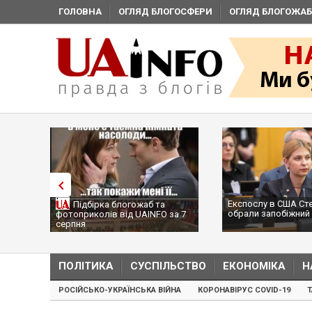
ГОЛОВНА
ОГЛЯД БЛОГОСФЕРИ
ОГЛЯД БЛОГОЖАБ
Експослу в США Ст
Підбірка блогожаб та
обрали запобіжний 
фотоприколів від UAINFO за 7
серпня
ПОЛІТИКА
СУСПІЛЬСТВО
ЕКОНОМІКА
Н
РОСІЙСЬКО-УКРАЇНСЬКА ВІЙНА
КОРОНАВІРУС COVID-19