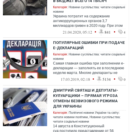
В БЮДЖЕТ ВСЕГО 14 ТЫСЯЧ
Категорія:
Новини суспільства: читати соціальні
новини
Украина потратит на содержание
антикоррупционных органов 3,7
миллиардов гривен в 2020 году. При этом
госбюджет получил от работы
•
•
21.04.2020, 05:12
841
4
антикоррупционщиков в...
ПОПУЛЯРНЫЕ ОШИБКИ ПРИ ПОДАЧЕ
Е-ДЕКЛАРАЦИЙ
Категорія:
Новини суспільства: читати соціальні
новини
Самая главная ошибка при заполнении е-
декларации — заполнять ее в последнюю
неделю марта. Многие декларанты не
рассчитывают своих сил и объема работы
•
•
17.03.2019, 02:18
5134
0
...
ДМИТРИЙ СВЯТАШ И ДЕПУТАТЫ-
КУЛУАРЩИКИ – ПРЯМАЯ УГРОЗА
ОТМЕНЫ БЕЗВИЗОВОГО РЕЖИМА
ДЛЯ УКРАИНЫ
Категорія:
Політичні новини України та світу:
читати новини політики
,
Новини суспільства:
читати соціальні новини
14 августа в Конституционный
суд поступило представление от 56