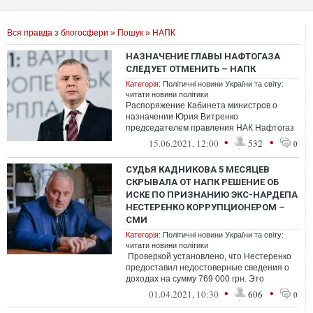
Вся правда з блогосфери
»
Пошук
» НАПК
НАЗНАЧЕНИЕ ГЛАВЫ НАФТОГАЗА
СЛЕДУЕТ ОТМЕНИТЬ – НАПК
Категорія:
Політичні новини України та світу:
читати новини політики
Распоряжение Кабинета министров о
назначении Юрия Витренко
председателем правления НАК Нафтогаз
Украины и контракт с ним должны быть
•
•
15.06.2021, 12:00
532
0
отменены как неза...
СУДЬЯ КАДНИКОВА 5 МЕСЯЦЕВ
СКРЫВАЛА ОТ НАПК РЕШЕНИЕ ОБ
ИСКЕ ПО ПРИЗНАНИЮ ЭКС-НАРДЕПА
НЕСТЕРЕНКО КОРРУПЦИОНЕРОМ –
СМИ
Категорія:
Політичні новини України та світу:
читати новини політики
Проверкой установлено, что Нестеренко
предоставил недостоверные сведения о
доходах на сумму 769 000 грн. Это
является признаком преступления,
•
•
01.04.2021, 10:30
606
0
предусм...