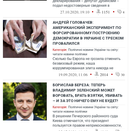
декларирования – депутат Дубинский –
подал недостоверные сведения в
декларации за 2019 год
•
•
27.10.2020, 19:10
1151
4
АНДРЕЙ ГОЛОВАЧЕВ:
АМЕРИКАНСКИЙ ЭКСПЕРИМЕНТ ПО
ФОРСИРОВАННОМУ ПОСТРОЕНИЮ
ДЕМОКРАТИИ В УКРАИНЕ С ТРЕСКОМ
ПРОВАЛИЛСЯ
Категорія:
Політичні новини України та світу:
читати новини політики
Сколько бы Европа не грозила отменить
безвизовый режим, наша
коррумпированная элита никогда не
позволит Западу иметь саму себя с
•
•
19.09.2020, 11:06
2014
30
помощью ГПУ и антикор...
БОРИСЛАВ БЕРЕЗА: ТЕПЕРЬ
ВЛАДИМИР ЗЕЛЕНСКИЙ МОЖЕТ
ВОРОВАТЬ, БРАТЬ ВЗЯТКИ, УБИВАТЬ
– И ЗА ЭТО НИЧЕГО ЕМУ НЕ БУДЕТ!
Категорія:
Політичні новини України та світу:
читати новини політики
В решении Печерского районного суда
Киева отмечается, что президент
пользуется правом неприкосновенности,
поэтому против него не может быть