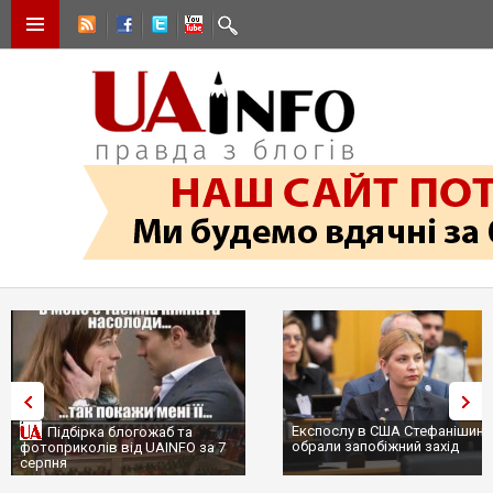
Експослу в США Стефанішині
Підбірка блогожаб та
обрали запобіжний захід
фотоприколів від UAINFO за 7
серпня