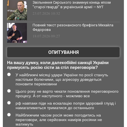
Звільнення Сирського знаменує кінець епохи
"старої гвардії" в українській армії — NYT
23.07.2026 10:32
Повний текст резонансного брифінга Михайла
Федорова
18.07.2026 09:27
ОПИТУВАННЯ
На вашу думку, коли далекобійні санкції України
примусять росію сісти за стіл переговорів?
У найближчі місяці удари України по росії стануть
настільки болючими, що агресору доведеться
поновити перемовини
Цього року не варто чекати поновлення переговорного
процесу. А от наступного - можливо все
рф навпаки піде на ескалацію попри здоровий глузд і
намагатиметься триматися до останнього
Найближчим часом росія може погодитись на
переговори, але серйозних намірів росіяни не
матимуть