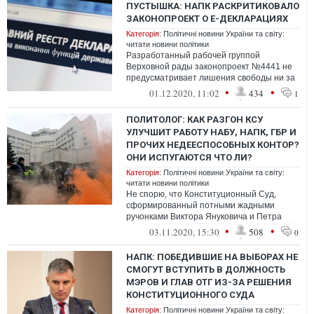
ПУСТЫШКА: НАПК РАСКРИТИКОВАЛО
ЗАКОНОПРОЕКТ О Е-ДЕКЛАРАЦИЯХ
Категорія:
Політичні новини України та світу:
читати новини політики
Разработанный рабочей группой
Верховной рады законопроект №4441 не
предусматривает лишения свободы ни за
умышленное декларирование
•
•
01.12.2020, 11:02
434
1
недостоверной инфор...
ПОЛИТОЛОГ: КАК РАЗГОН КСУ
УЛУЧШИТ РАБОТУ НАБУ, НАПК, ГБР И
ПРОЧИХ НЕДЕЕСПОСОБНЫХ КОНТОР?
ОНИ ИСПУГАЮТСЯ ЧТО ЛИ?
Категорія:
Політичні новини України та світу:
читати новини політики
Не спорю, что Конституционный Суд,
сформированный потными жадными
ручонками Виктора Януковича и Петра
Порошенко, не имеет права на
•
•
03.11.2020, 15:30
508
0
существование в цив...
НАПК: ПОБЕДИВШИЕ НА ВЫБОРАХ НЕ
СМОГУТ ВСТУПИТЬ В ДОЛЖНОСТЬ
МЭРОВ И ГЛАВ ОТГ ИЗ-ЗА РЕШЕНИЯ
КОНСТИТУЦИОННОГО СУДА
Категорія:
Політичні новини України та світу: