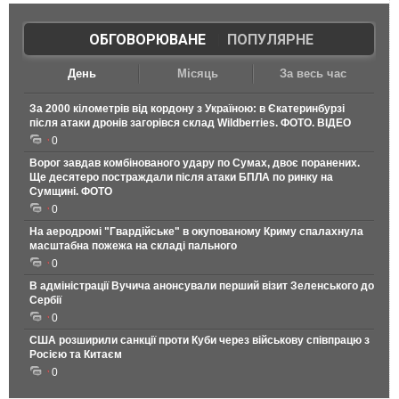
ОБГОВОРЮВАНЕ
|
ПОПУЛЯРНЕ
День
Місяць
За весь час
За 2000 кілометрів від кордону з Україною: в Єкатеринбурзі
після атаки дронів загорівся склад Wildberries. ФОТО. ВІДЕО
0
Ворог завдав комбінованого удару по Сумах, двоє поранених.
Ще десятеро постраждали після атаки БПЛА по ринку на
Сумщині. ФОТО
0
На аеродромі "Гвардійське" в окупованому Криму спалахнула
масштабна пожежа на складі пального
0
В адміністрації Вучича анонсували перший візит Зеленського до
Сербії
0
США розширили санкції проти Куби через військову співпрацю з
Росією та Китаєм
0