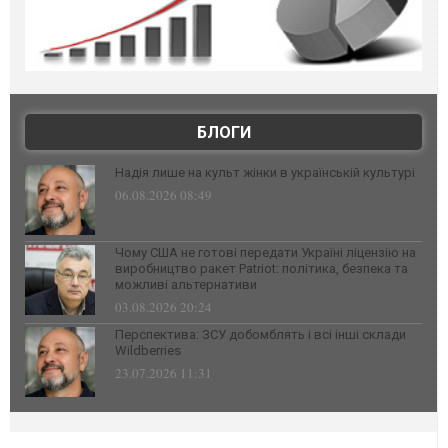
БЛОГИ
Надія лише на культ жінки в українській культурі
06.08.2026 08:49
Чому США не готові передати Україні ліцензію на
виробництво ракет Patriot: політика, безпека та
можливі альтернативи
03.08.2026 20:24
Перспектива: ЗСУ добомблять і всі інші склади
Wildberries
23.07.2026 11:31