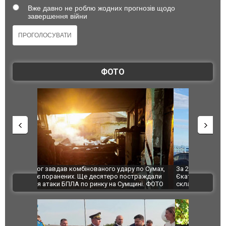
Вже давно не роблю жодних прогнозів щодо
завершення війни
ФОТО
по Сумах,
За 2000 кілометрів від кордону з Україною: в
"Мої іграш
траждали
Єкатеринбурзі після атаки дронів загорівся
суперкарів
ВІДЕО
ині. ФОТО
склад Wildberries. ФОТО. ВІДЕО