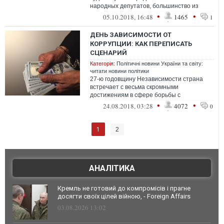
народных депутатов, большинство из
которых входят в партию “Возрождение”,
•
•
05.10.2018, 16:48
1465
1
об упразднени...
ДЕНЬ ЗАВИСИМОСТИ ОТ
КОРРУПЦИИ: КАК ПЕРЕПИСАТЬ
СЦЕНАРИЙ
Категорія:
Політичні новини України та світу:
читати новини політики
27-ю годовщину Независимости страна
встречает с весьма скромными
достижениям в сфере борьбы с
коррупцией.
•
•
24.08.2018, 03:28
4072
0
1
2
АНАЛІТИКА
Кремль не готовий до компромісів і прагне
досягти своїх цілей війною, - Foreign Affairs
03.08.2026 13:02