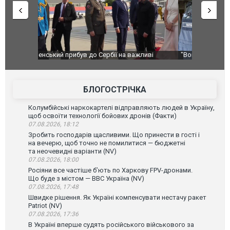
ливі
"Вони воюють, самі хочуть воювати, бо дурні": у
В окупован
Чернівцях водія маршрутки звільнили після
порт: над 
зневажливих слів про українських захисників.
ВІДЕО
ВІДЕО
БЛОГОСТРІЧКА
Колумбійські наркокартелі відправляють людей в Україну,
щоб освоїти технології бойових дронів (Факти)
07.08.2026, 18:12
Зробить господарів щасливими. Що принести в гості і
на вечерю, щоб точно не помилитися — бюджетні
та неочевидні варіанти (NV)
07.08.2026, 18:00
Росіяни все частіше бʼють по Харкову FPV-дронами.
Що буде з містом — ВВС Україна (NV)
07.08.2026, 17:48
Швидке рішення. Як Україні компенсувати нестачу ракет
Patriot (NV)
07.08.2026, 17:36
В Україні вперше судять російського військового за