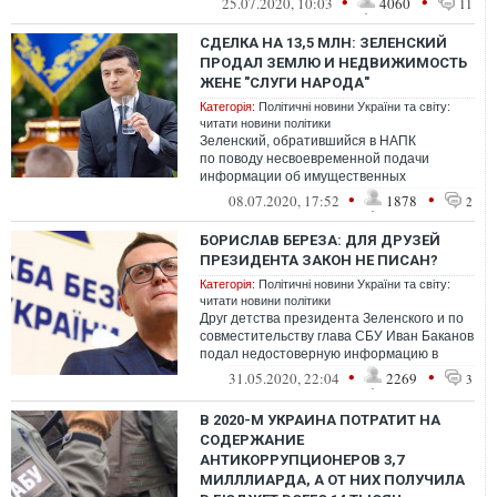
•
•
25.07.2020, 10:03
4060
11
возбуждено...
СДЕЛКА НА 13,5 МЛН: ЗЕЛЕНСКИЙ
ПРОДАЛ ЗЕМЛЮ И НЕДВИЖИМОСТЬ
ЖЕНЕ "СЛУГИ НАРОДА"
Категорія:
Політичні новини України та світу:
читати новини політики
Зеленский, обратившийся в НАПК
по поводу несвоевременной подачи
информации об имущественных
изменениях и получивший по этому поводу
•
•
08.07.2020, 17:52
1878
2
два админпротокола...
БОРИСЛАВ БЕРЕЗА: ДЛЯ ДРУЗЕЙ
ПРЕЗИДЕНТА ЗАКОН НЕ ПИСАН?
Категорія:
Політичні новини України та світу:
читати новини політики
Друг детства президента Зеленского и по
совместительству глава СБУ Иван Баканов
подал недостоверную информацию в
своей электронной декларации. И сдела...
•
•
31.05.2020, 22:04
2269
3
В 2020-М УКРАИНА ПОТРАТИТ НА
СОДЕРЖАНИЕ
АНТИКОРРУПЦИОНЕРОВ 3,7
МИЛЛЛИАРДА, А ОТ НИХ ПОЛУЧИЛА