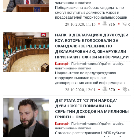
читати новини політики
Победившие на выборах кандидаты не
смогут вступить в должность мэров и
председателей территориальных общин
из-за решения Конституционного суда,
•
•
29.10.2020, 11:15
816
0
заблок...
НАПК: В ДЕКЛАРАЦИЯХ ДВУХ СУДЕЙ
КСУ, КОТОРЫЕ ГОЛОСОВАЛИ ЗА
СКАНДАЛЬНОЕ РЕШЕНИЕ ПО
ДЕКЛАРИРОВАНИЮ, ОБНАРУЖИЛИ
ПРИЗНАКИ ЛОЖНОЙ ИНФОРМАЦИИ
Категорія:
Політичні новини України та світу:
читати новини політики
Нацагентство по предупреждению
коррупции выявило признаки
декларирования ложной информации в
двух судей Конституционного Суда,
•
•
28.10.2020, 12:01
370
0
принимали решение о ста...
ДЕПУТАТА ОТ "СЛУГИ НАРОДА"
ДУБИНСКОГО ПОЙМАЛИ НА
СКРЫТИИ ДОХОДОВ НА МИЛЛИОНЫ
ГРИВЕН – СМИ
Категорія:
Політичні новини України та світу:
читати новини політики
Согласно расследованию НАПК субъект