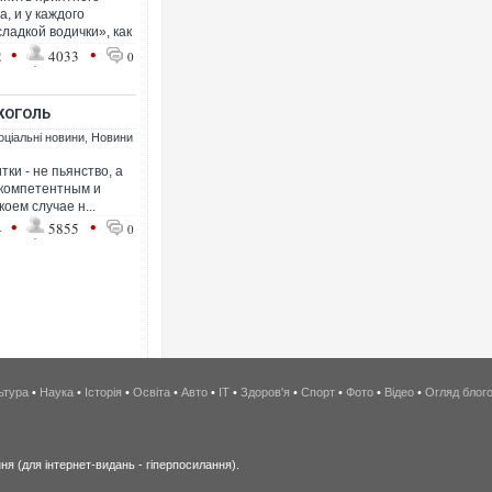
, и у каждого
ладкой водички», как
•
•
2
4033
0
КОГОЛЬ
оціальні новини
,
Новини
ки - не пьянство, а
 компетентным и
коем случае н...
•
•
4
5855
0
ьтура
•
Наука
•
Історія
•
Освіта
•
Авто
•
IT
•
Здоров'я
•
Спорт
•
Фото
•
Відео
•
Огляд блог
я (для інтернет-видань - гіперпосилання).