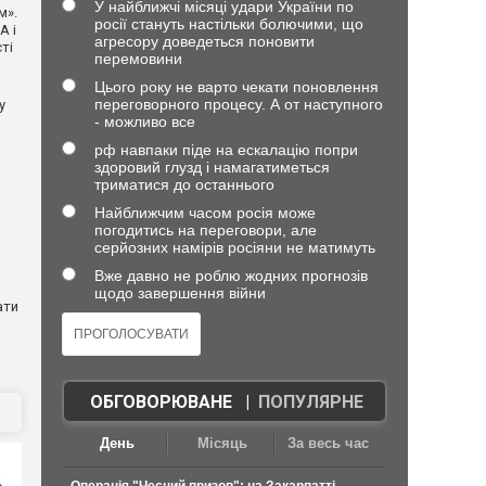
У найближчі місяці удари України по
м».
росії стануть настільки болючими, що
А і
агресору доведеться поновити
ті
перемовини
Цього року не варто чекати поновлення
переговорного процесу. А от наступного
у
- можливо все
рф навпаки піде на ескалацію попри
здоровий глузд і намагатиметься
триматися до останнього
Найближчим часом росія може
погодитись на переговори, але
серйозних намірів росіяни не матимуть
Вже давно не роблю жодних прогнозів
щодо завершення війни
ати
ОБГОВОРЮВАНЕ
|
ПОПУЛЯРНЕ
День
Місяць
За весь час