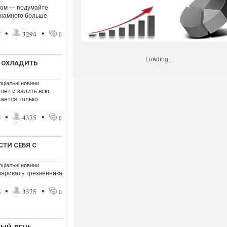
оком — подумайте
 намного больше
•
•
7
3294
0
Loading...
 ОХЛАДИТЬ
оціальні новини
лет и залить всю
стается только
•
•
5
4375
0
СТИ СЕБЯ С
оціальні новини
оваривать трезвенника
•
•
8
3375
0