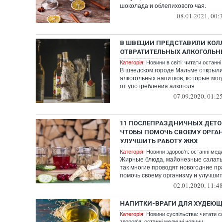
шоколада и облепихового чая.
08.01.2021, 00:
В ШВЕЦИИ ПРЕДСТАВИЛИ КО
ОТВРАТИТЕЛЬНЫХ АЛКОГОЛЬН
Категорія:
Новини в світі: читати останні
В шведском городе Мальме открыл
алкогольных напитков, которые мог
от употребления алкоголя
07.09.2020, 01:2
11 ПОСЛЕПРАЗДНИЧНЫХ ДЕТО
ЧТОБЫ ПОМОЧЬ СВОЕМУ ОРГА
УЛУЧШИТЬ РАБОТУ ЖКХ
Категорія:
Новини здоров'я: останні мед
Жирные блюда, майонезные салаты 
так многие проводят новогодние пр
помочь своему организму и улучшит
02.01.2020, 11:4
НАПИТКИ-ВРАГИ ДЛЯ ХУДЕЮ
Категорія:
Новини суспільства: читати с
здоров'я: останні медичні новини