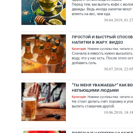
Перед тем, как выпить кофе с мол
дважды. Ведь иногда напитки могут
влиять на вес, чем еда.
30.04.2019, 01:2
ПРОСТОЙ И БЫСТРЫЙ СПОСОБ
НАПИТКИ В ЖАРУ. ВИДЕО
Категорія:
Новини суспільства: читати с
Сначала в емкость нужно высыпать 
воду, что у нас есть. После этого о
добавить соль.
30.07.2018, 22:0
"ТЫ МЕНЯ УВАЖАЕШЬ?" КАК ВЕ
НЕПЬЮЩИМИ ЛЮДЬМИ
Категорія:
Новини суспільства: читати с
Не стоит делить счёт поровну и уг
выпить стаканчик-другой.
10.06.2018, 18:1