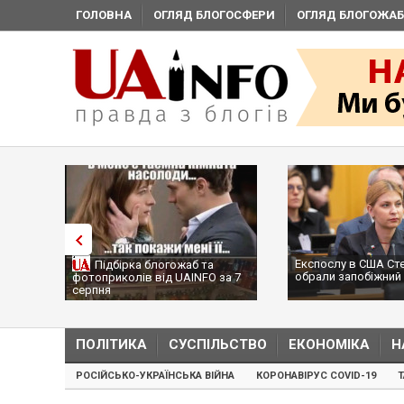
ГОЛОВНА
ОГЛЯД БЛОГОСФЕРИ
ОГЛЯД БЛОГОЖАБ
Експослу в США Ст
Підбірка блогожаб та
обрали запобіжний 
фотоприколів від UAINFO за 7
серпня
ПОЛІТИКА
СУСПІЛЬСТВО
ЕКОНОМІКА
Н
РОСІЙСЬКО-УКРАЇНСЬКА ВІЙНА
КОРОНАВІРУС COVID-19