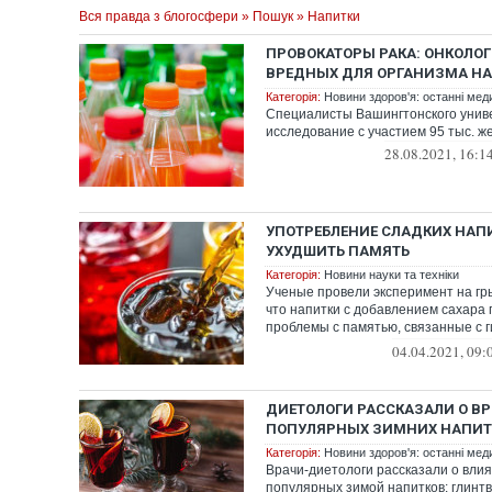
Вся правда з блогосфери
»
Пошук
» Напитки
ПРОВОКАТОРЫ РАКА: ОНКОЛОГ
ВРЕДНЫХ ДЛЯ ОРГАНИЗМА Н
Категорія:
Новини здоров'я: останні мед
Специалисты Вашингтонского унив
исследование с участием 95 тыс. 
28.08.2021, 16:1
УПОТРЕБЛЕНИЕ СЛАДКИХ НАП
УХУДШИТЬ ПАМЯТЬ
Категорія:
Новини науки та техніки
Ученые провели эксперимент на гры
что напитки с добавлением сахара
проблемы с памятью, связанные с г
...
04.04.2021, 09:
ДИЕТОЛОГИ РАССКАЗАЛИ О ВР
ПОПУЛЯРНЫХ ЗИМНИХ НАПИТ
Категорія:
Новини здоров'я: останні мед
Врачи-диетологи рассказали о вли
популярных зимой напитков: глинтве