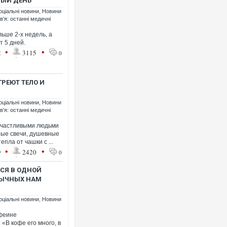
ДЫЙ ДЕНЬ
оціальні новини
,
Новини
'я: останні медичні
ьше 2-х недель, а
т 5 дней.
•
•
Ворог завдав комбінованого
2
3115
0
двоє поранених. Ще десяте
після атаки БПЛА по ринку 
ГРЕЮТ ТЕЛО И
оціальні новини
,
Новини
'я: останні медичні
счастливыми людьми
ные свечи, душевные
пла от чашки с ...
•
•
9
2420
0
СЯ В ОДНОЙ
ВЫЧНЫХ НАМ
Вже вивели на тести: Ferrar
позашляховика Purosangue
оціальні новини
,
Новини
феине
 «В кофе его много, в