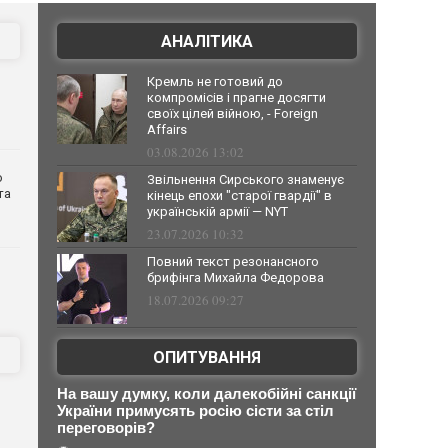
АНАЛІТИКА
Кремль не готовий до
компромісів і прагне досягти
своїх цілей війною, - Foreign
Affairs
03.08.2026 13:02
о
Звільнення Сирського знаменує
та
кінець епохи "старої гвардії" в
українській армії — NYT
23.07.2026 10:32
Повний текст резонансного
брифінга Михайла Федорова
18.07.2026 09:27
ОПИТУВАННЯ
На вашу думку, коли далекобійні санкції
України примусять росію сісти за стіл
переговорів?