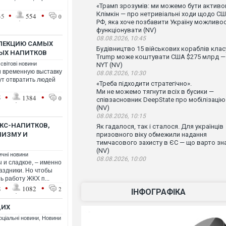
«Трамп зрозумів: ми можемо бути активо
•
•
Клімкін — про нетривіальні ходи щодо СШ
35
554
0
РФ, яка хоче позбавити Україну можливос
функціонувати (NV)
08.08.2026, 10:45
ЛЛЕКЦИЮ САМЫХ
Будівництво 15 військових кораблів клас
ЫХ НАПИТКОВ
Trump може коштувати США $275 млрд —
 світові новини
NYT (NV)
и временную выставку
08.08.2026, 10:30
ут отвратить людей
«Треба підходити стратегічно».
Ми не можемо тягнути всіх в бусики —
•
•
5
1384
0
співзасновник DeepState про мобілізацію
(NV)
08.08.2026, 10:15
КС-НАПИТКОВ,
Як гадалося, так і сталося. Для українців
НИЗМУ И
призовного віку обмежили надання
тимчасового захисту в ЄС — що варто зн
(NV)
ичні новини
08.08.2026, 10:00
и сладкое, – именно
аздники. Но чтобы
ь работу ЖКХ п...
•
•
8
1082
2
ІНФОГРАФІКА
ЩИХ
оціальні новини
,
Новини