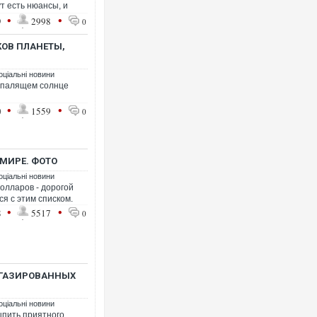
т есть нюансы, и
•
•
9
2998
0
КОВ ПЛАНЕТЫ,
оціальні новини
о палящем солнце
•
•
0
1559
0
МИРЕ. ФОТО
оціальні новини
долларов - дорогой
я с этим списком.
•
•
8
5517
0
 ГАЗИРОВАННЫХ
оціальні новини
ыпить приятного