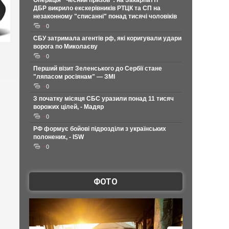
Операція "Чесний призов": на Закарпатті
ДБР викрило екскерівників РТЦК та СП на
незаконному "списанні" понад тисячі чоловіків
0
СБУ затримала агентів рф, які коригували удари
ворога по Миколаєву
0
Перший візит Зеленського до Сербії стане
"ляпасом росіянам" — ЗМІ
0
З початку місяця СБС уразили понад 11 тисяч
ворожих цілей, - Мадяр
0
РФ формує бойові підрозділи з українських
полонених, - ISW
0
ФОТО