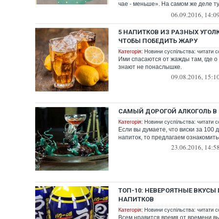
чае - меньше». На самом же деле ту
некото...
06.09.2016, 14:0
5 НАПИТКОВ ИЗ РАЗНЫХ УГОЛ
ЧТОБЫ ПОБЕДИТЬ ЖАРУ
Категорія:
Новини суспільства: читати с
Ими спасаются от жажды там, где 
знают не понаслышке.
09.08.2016, 15:1
САМЫЙ ДОРОГОЙ АЛКОГОЛЬ В 
Категорія:
Новини суспільства: читати с
Если вы думаете, что виски за 100 
напиток, то предлагаем ознакомитьс
23.06.2016, 14:5
ТОП-10: НЕВЕРОЯТНЫЕ ВКУСЫ
НАПИТКОВ
Категорія:
Новини суспільства: читати с
Всем нравится время от времени в