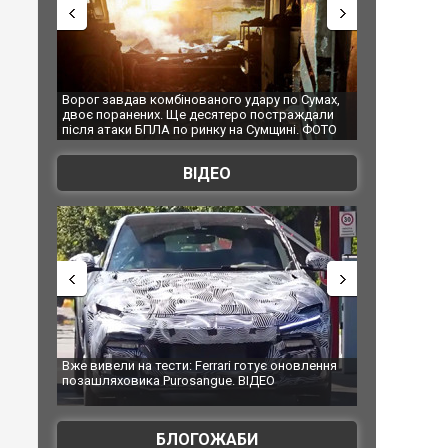
 удару по Сумах,
За 2000 кілометрів від кордону з Україною: в
"Мо
ро постраждали
Єкатеринбурзі після атаки дронів загорівся
суп
на Сумщині. ФОТО
склад Wildberries. ФОТО. ВІДЕО
ВІДЕО
i готує оновлення
Вийшов трейлер нової екранізації легендарного
Зе
. ВІДЕО
фільму "Афера Томаса Крауна"
пе
БЛОГОЖАБИ