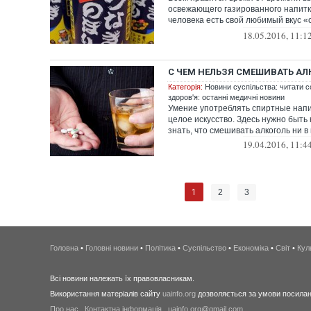
освежающего газированного напитка
человека есть свой любимый вкус «с
...
18.05.2016, 11:1
С ЧЕМ НЕЛЬЗЯ СМЕШИВАТЬ АЛ
Категорія:
Новини суспільства: читати с
здоров'я: останні медичні новини
Умение употреблять спиртные напит
целое искусство. Здесь нужно быть
знать, что смешивать алкоголь ни в 
19.04.2016, 11:4
1
2
3
Головна
•
Головні новини
•
Політика
•
Суспільство
•
Економіка
•
Світ
•
Кул
Всі новини належать їх правовласникам.
Використання матеріалів сайту
uainfo.org
дозволяється за умови посиланн
Про нас
.
Контактна інформація
.
uainfo.org@gmail.com