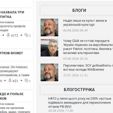
БЛОГИ
 НАЗВАЛА ТРИ
АПИТКА
Надія лише на культ жінки в
ичні новини
українській культурі
ерситета провели
06.08.2026 08:49
женщин
•
•
4
4172
1
Чому США не готові передати
Україні ліцензію на виробництв
ракет Patriot: політика, безпека 
можливі альтернативи
ИТКОВ МОЖЕТ
03.08.2026 20:24
Перспектива: ЗСУ добомблять і
зунах. Он показал,
всі інші склади Wildberries
 провоцируют
23.07.2026 11:31
иппокампом, а также
•
•
00
621
1
БЛОГОСТРІЧКА
ЕДЕ И ПОЛЬЗЕ
КОВ
НАТО у липні цього року на 250% частіше
підіймало винищувачі для перехоплення
ичні новини
літаків РФ (NV)
янии на организм
08.08.2026, 11:00
йна, какао, горячего