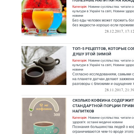
ПОЛЕЗНЫЕ НАПИТКИ НА КАЖ
Категорія:
Новини суспільства: читати с
культури в Україні та світі
,
Новини здоров
новини
Без еды человек может прожить бол
без жидкости-хорошо если проживе
28.12.2017, 17:1
ТОП-5 РЕЦЕПТОВ, КОТОРЫЕ СО
ДУШУ ЭТОЙ ЗИМОЙ
Категорія:
Новини суспільства: читати с
культури в Україні та світі
,
Новини здоров
новини
Согласно исследованиям, самыми 
на планете датчан делают зажжен
разговоры с близкими и ощущение те
28.11.2017, 21:3
СКОЛЬКО КОФЕИНА СОДЕРЖИТ
СТАНДАРТНОЙ ПОРЦИИ ПРИ
НАПИТКОВ
Категорія:
Новини суспільства: читати с
здоров'я: останні медичні новини
Познания большинства людей о ко
ограничиваются чем-то вроде этого: