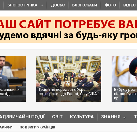
БЛОГОСТРІЧКА
ДОСЬЄ
БЛОГОЖАБИ
ФОТО
ВІДЕО
ефанішиній
Трамп не передасть Україні
Вибух у рес
захід
сотні ракет до Patriot, бо у США
ціллю був г
...
пр...
АДЗВИЧАЙНІ ПОДІЇ
СВІТ
КУЛЬТУРА
ЗНАННЯ
ТАРИФИ
ПОДВИГИ УКРАЇНЦІВ