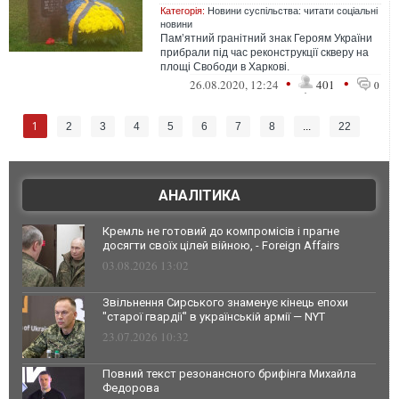
Категорія:
Новини суспільства: читати соціальні
новини
Пам’ятний гранітний знак Героям України
прибрали під час реконструкції скверу на
площі Свободи в Харкові.
•
•
26.08.2020, 12:24
401
0
1
2
3
4
5
6
7
8
...
22
АНАЛІТИКА
Кремль не готовий до компромісів і прагне
досягти своїх цілей війною, - Foreign Affairs
03.08.2026 13:02
Звільнення Сирського знаменує кінець епохи
"старої гвардії" в українській армії — NYT
23.07.2026 10:32
Повний текст резонансного брифінга Михайла
Федорова