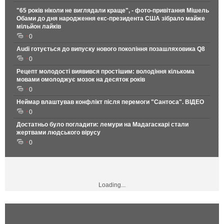
"65 років ніколи не виглядали краще", - фото-привітання Мішель
Обами до дня народження екс-президента США зібрало майже
мільйон лайків
0
Audi готується до випуску нового покоління позашляховика Q8
0
Рецепт молодості виявився простішим: володіння кількома
мовами омолоджує мозок на десяток років
0
Неймар влаштував конфлікт після перемоги "Сантоса". ВІДЕО
0
Достатньо було погладити: лемури на Мадагаскарі стали
жертвами людського вірусу
0
Loading...