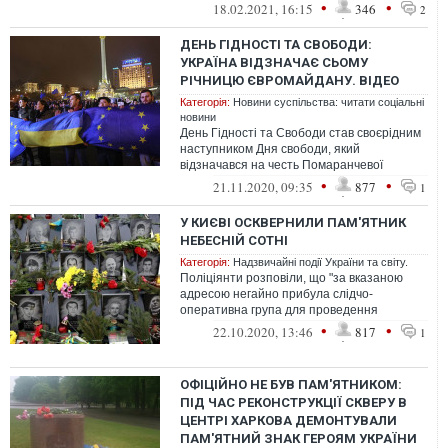
•
•
18.02.2021, 16:15
346
2
ДЕНЬ ГІДНОСТІ ТА СВОБОДИ:
УКРАЇНА ВІДЗНАЧАЄ СЬОМУ
РІЧНИЦЮ ЄВРОМАЙДАНУ. ВІДЕО
Категорія:
Новини суспільства: читати соціальні
новини
День Гідності та Свободи став своєрідним
наступником Дня свободи, який
відзначався на честь Помаранчевої
революції з 2005 по 2011 рік 22 листопада,
•
•
21.11.2020, 09:35
877
1
ал...
У КИЄВІ ОСКВЕРНИЛИ ПАМ'ЯТНИК
НЕБЕСНІЙ СОТНІ
Категорія:
Надзвичайні події України та світу.
Поліціянти розповіли, що "за вказаною
адресою негайно прибула слідчо-
оперативна група для проведення
першочергових слідчих дій"
•
•
22.10.2020, 13:46
817
1
ОФІЦІЙНО НЕ БУВ ПАМ'ЯТНИКОМ:
ПІД ЧАС РЕКОНСТРУКЦІЇ СКВЕРУ В
ЦЕНТРІ ХАРКОВА ДЕМОНТУВАЛИ
ПАМ'ЯТНИЙ ЗНАК ГЕРОЯМ УКРАЇНИ