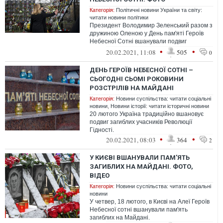
Категорія:
Політичні новини України та світу:
читати новини політики
Президент Володимир Зеленський разом з
дружиною Оленою у День пам'яті Героїв
Небесної Сотні вшанували подвиг
учасників Революції гідності у Києві.
•
•
20.02.2021, 11:08
505
0
ДЕНЬ ГЕРОЇВ НЕБЕСНОЇ СОТНІ –
СЬОГОДНІ СЬОМІ РОКОВИНИ
РОЗСТРІЛІВ НА МАЙДАНІ
Категорія:
Новини суспільства: читати соціальні
новини
,
Новини історії: читати історичні новини
20 лютого Україна традиційно вшановує
подвиг загиблих учасників Революції
Гідності.
•
•
20.02.2021, 08:03
364
2
У КИЄВІ ВШАНУВАЛИ ПАМ'ЯТЬ
ЗАГИБЛИХ НА МАЙДАНІ. ФОТО,
ВІДЕО
Категорія:
Новини суспільства: читати соціальні
новини
У четвер, 18 лютого, в Києві на Алеї Героїв
Небесної сотні вшанували пам'ять
загиблих на Майдані.