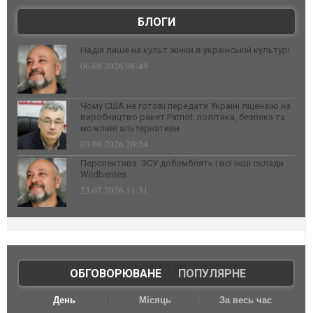
БЛОГИ
Надія лише на культ жінки в українській культурі
06.08.2026 08:49
Чому США не готові передати Україні ліцензію на
виробництво ракет Patriot: політика, безпека та
можливі альтернативи
03.08.2026 20:24
Перспектива: ЗСУ добомблять і всі інші склади
Wildberries
23.07.2026 11:31
ОБГОВОРЮВАНЕ
|
ПОПУЛЯРНЕ
День
Місяць
За весь час