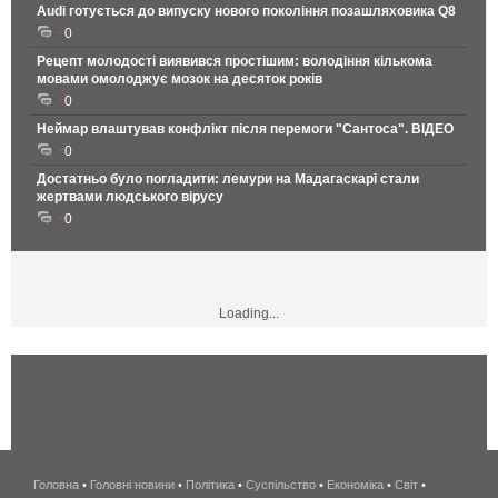
Audi готується до випуску нового покоління позашляховика Q8
0
Рецепт молодості виявився простішим: володіння кількома
мовами омолоджує мозок на десяток років
0
Неймар влаштував конфлікт після перемоги "Сантоса". ВІДЕО
0
Достатньо було погладити: лемури на Мадагаскарі стали
жертвами людського вірусу
0
Loading...
Головна
•
Головні новини
•
Політика
•
Суспільство
•
Економіка
беспроводной
•
Світ
•