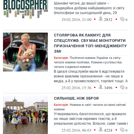
Шановні читачі, до вашої уваги –
традиційна добірка найцікавішого зі світу
блогосфери за сьогоднішній день, 29
лютого
•
•
29.02.2016, 21:00
2832
0
СТОЛЯРОВА ЯК ЛАКМУС ДЛЯ
СПЕЦСЛУЖБ. СБУ МАЄ МОНІТОРИТИ
ПРИЗНАЧЕННЯ ТОП-МЕНЕДЖМЕНТУ
ЗМІ
Категорія:
Політичні новини України та світу:
читати новини політики
,
Новини суспільства:
читати соціальні новини
В ідеалі спецслужби мали б відстежувати
кожне важливе призначення - не лише в
медіа, а й у промисловості, торгівлі тощо. А
коли йдеться про громадян Р...
•
•
25.02.2016, 15:36
3496
0
СИЛЬНІШЕ, НІЖ ЗБРОЯ
Категорія:
Новини в світі: читати останні світові
новини
Утворювалось багатоголосся, що вражало
не лише змістом окремих текстів, а й
унікальною цілісністю. Власне, саме таким і
був Майдан - спільністю несхож...
•
•
25.02.2016, 06:03
4224
0