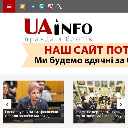
Експослу в США Стефанішиній
Трамп не передасть Україні
обрали запобіжний захід
сотні ракет до Patriot, бо у С
...