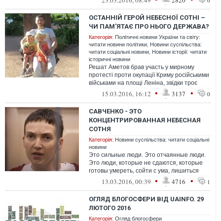
23.03.2016, 08:49
2820
0
ОСТАННІЙ ГЕРОЙ НЕБЕСНОЇ СОТНІ –
ЧИ ПАМ'ЯТАЄ ПРО НЬОГО ДЕРЖАВА?
Категорія:
Політичні новини України та світу:
читати новини політики
,
Новини суспільства:
читати соціальні новини
,
Новини історії: читати
історичні новини
Решат Аметов брав участь у мирному
протесті проти окупації Криму російськими
військами на площі Леніна, звідки троє
заколотників із так званих "загоні...
•
•
15.03.2016, 16:12
3137
0
САВЧЕНКО - ЭТО
КОНЦЕНТРИРОВАННАЯ НЕБЕСНАЯ
СОТНЯ
Категорія:
Новини суспільства: читати соціальні
новини
Это сильные люди. Это отчаянные люди.
Это люди, которые не сдаются, которые
готовы умереть, сойти с ума, лишиться
человеческих условий, но остаться пр...
•
•
13.03.2016, 00:39
4716
1
ОГЛЯД БЛОГОСФЕРИ ВІД UAINFO. 29
ЛЮТОГО 2016
Категорія:
Огляд блогосфери