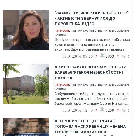
"ЗАХИСТІТЬ СКВЕР НЕБЕСНОЇ СОТНІ!"
- АКТИВІСТИ ЗВЕРНУЛИСЯ ДО
ПОРОШЕНКА. ВІДЕО
Категорія:
Новини суспільства: читати соціальні
новини
Це відео - звернення до людини, якій зараз
дуже важко, з проханням дати віру
тисячам. Віру в справедливість і вірність
цінностям, віру в те, що стражд...
•
•
08.04.2016, 09:25
2833
0
В КИЄВІ ЗАБУДОВНИК ХОЧЕ ЗНЕСТИ
БАРЕЛЬЄФ ГЕРОЯ НЕБЕСНОЇ СОТНІ
НІГОЯНА
Категорія:
Новини суспільства: читати соціальні
новини
Забудовник, який претендує на територію
скверу Небесної сотні в Києві, хоче знести
барельєф героя Майдану Сергія Нигояна,
вбитого силовиками під час Р...
•
•
07.04.2016, 12:43
3239
0
В'ЯТРОВИЧ: В ЕПІЦЕНТРІ АТАК
ТОПОНІМІЧНОГО РЕВАНШУ – ІМЕНА
ГЕРОЇВ НЕБЕСНОЇ СОТНІ Й