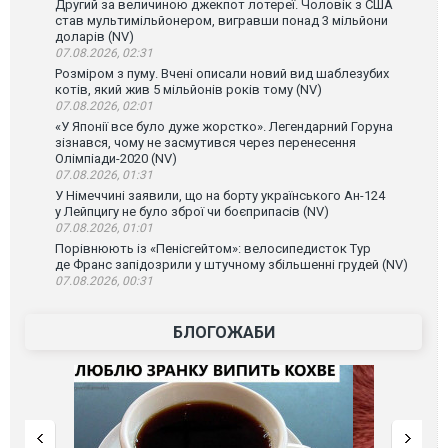
Другий за величиною джекпот лотереї. Чоловік з США
став мультимільйонером, вигравши понад 3 мільйони
доларів (NV)
07.08.2026, 02:31
Розміром з пуму. Вчені описали новий вид шаблезубих
котів, який жив 5 мільйонів років тому (NV)
07.08.2026, 02:01
«У Японії все було дуже жорстко». Легендарний Горуна
зізнався, чому не засмутився через перенесення
Олімпіади-2020 (NV)
07.08.2026, 01:31
У Німеччині заявили, що на борту українського Ан-124
у Лейпцигу не було зброї чи боєприпасів (NV)
07.08.2026, 01:01
Порівнюють із «Пенісгейтом»: велосипедисток Тур
де Франс запідозрили у штучному збільшенні грудей (NV)
07.08.2026, 00:31
БЛОГОЖАБИ