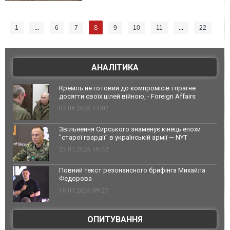
8
1
...
6
7
9
10
11
...
22
АНАЛІТИКА
Кремль не готовий до компромісів і прагне
досягти своїх цілей війною, - Foreign Affairs
03.08.2026 13:02
Звільнення Сирського знаменує кінець епохи
"старої гвардії" в українській армії — NYT
23.07.2026 10:32
Повний текст резонансного брифінга Михайла
Федорова
18.07.2026 09:27
ОПИТУВАННЯ