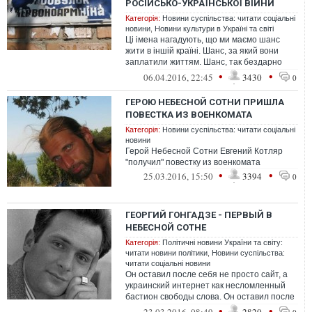
РОСІЙСЬКО-УКРАЇНСЬКОЇ ВІЙНИ
Категорія:
Новини суспільства: читати соціальні
новини
,
Новини культури в Україні та світі
Ці імена нагадують, що ми маємо шанс
жити в іншій країні. Шанс, за який вони
заплатили життям. Шанс, так бездарно
марнований їхніми земляками, які про...
•
•
06.04.2016, 22:45
3430
0
ГЕРОЮ НЕБЕСНОЙ СОТНИ ПРИШЛА
ПОВЕСТКА ИЗ ВОЕНКОМАТА
Категорія:
Новини суспільства: читати соціальні
новини
Герой Небесной Сотни Евгений Котляр
"получил" повестку из военкомата
•
•
25.03.2016, 15:50
3394
0
ГЕОРГИЙ ГОНГАДЗЕ - ПЕРВЫЙ В
НЕБЕСНОЙ СОТНЕ
Категорія:
Політичні новини України та світу:
читати новини політики
,
Новини суспільства:
читати соціальні новини
Он оставил после себя не просто сайт, а
украинский интернет как несломленный
бастион свободы слова. Он оставил после
себя двух дочерей. Он оставил п...
•
•