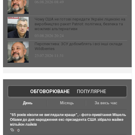
06.08.2026 08:49
Чому США не готові передати Україні ліцензію на
виробництво ракет Patriot: політика, безпека та
можливі альтернативи
03.08.2026 20:24
Перспектива: ЗСУ добомблять і всі інші склади
Wildberries
23.07.2026 11:31
ОБГОВОРЮВАНЕ
|
ПОПУЛЯРНЕ
День
Місяць
За весь час
"65 років ніколи не виглядали краще", - фото-привітання Мішель
Обами до дня народження екс-президента США зібрало майже
мільйон лайків
0