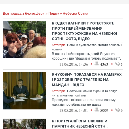
Вся правда з блогосфери
»
Пошук
» Небесна Сотня
В ОДЕСІ ВАТНИКИ ПРОТЕСТУЮТЬ
ПРОТИ ПЕРЕЙМЕНУВАННЯ
ПРОСПЕКТУ ЖУКОВА НА НЕБЕСНОЇ
СОТНІ. ФОТО, ВІДЕО
Категорія:
Новини суспільства: читати соціальні
новини
В натовпі обговорюють, який Янукович
хороший і шо "фашизм голову поднімаєт".
•
•
11.06.2016, 14:36
4363
3
ЯНУКОВИЧ ПОКАЗАВСЯ НА КАМЕРАХ
І РОЗПОВІВ ПРО ТРАГЕДІЮ НА
МАЙДАНІ. ВІДЕО
Категорія:
Політичні новини України та світу:
читати новини політики
Президент-втікач наполягає на своєму -
наказів про вбивства не давав
•
•
18.05.2016, 14:01
5009
0
В ПОРТУГАЛІЇ СПАПЛЮЖИЛИ
ПАМ'ЯТНИК НЕБЕСНІЙ СОТНІ.