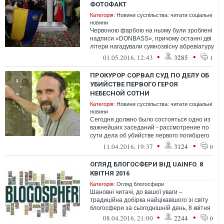
ФОТОФАКТ
Категорія:
Новини суспільства: читати соціальні
новини
Червоною фарбою на ньому були зроблені
надписи «DONBASS», причому останні дві
літери нагадували сумнозвісну абревіатуру
фашистської «SS»
•
•
01.05.2016, 12:43
3285
1
ПРОКУРОР СОРВАЛ СУД ПО ДЕЛУ ОБ
УБИЙСТВЕ ПЕРВОГО ГЕРОЯ
НЕБЕСНОЙ СОТНИ
Категорія:
Новини суспільства: читати соціальні
новини
Сегодня должно было состояться одно из
важнейших заседаний - рассмотрение по
сути дела об убийстве первого погибшего
из Небесной сотни - замученного д...
•
•
11.04.2016, 19:37
3124
0
ОГЛЯД БЛОГОСФЕРИ ВІД UAINFO. 8
КВІТНЯ 2016
Категорія:
Огляд блогосфери
Шановні читачі, до вашої уваги –
традиційна добірка найцікавішого зі світу
блогосфери за сьогоднішній день, 8 квітня
•
•
08.04.2016, 21:00
2244
0