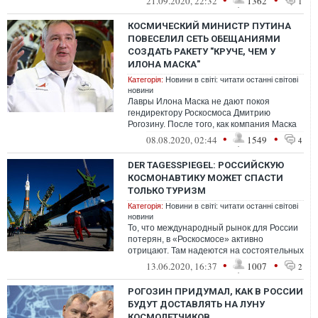
21.09.2020, 22:32
1362
1
однако ...
КОСМИЧЕСКИЙ МИНИСТР ПУТИНА
ПОВЕСЕЛИЛ СЕТЬ ОБЕЩАНИЯМИ
СОЗДАТЬ РАКЕТУ "КРУЧЕ, ЧЕМ У
ИЛОНА МАСКА"
Категорія:
Новини в світі: читати останні світові
новини
Лавры Илона Маска не дают покоя
гендиректору Роскосмоса Дмитрию
Рогозину. После того, как компания Маска
SpaceX впервые отправила астронавтов
•
•
08.08.2020, 02:44
1549
4
на МКС, ...
DER TAGESSPIEGEL: РОССИЙСКУЮ
КОСМОНАВТИКУ МОЖЕТ СПАСТИ
ТОЛЬКО ТУРИЗМ
Категорія:
Новини в світі: читати останні світові
новини
То, что международный рынок для России
потерян, в «Роскосмосе» активно
отрицают. Там надеются на состоятельных
частных клиентов в качестве пассажиров ...
•
•
13.06.2020, 16:37
1007
2
РОГОЗИН ПРИДУМАЛ, КАК В РОССИИ
БУДУТ ДОСТАВЛЯТЬ НА ЛУНУ
КОСМОЛЕТЧИКОВ