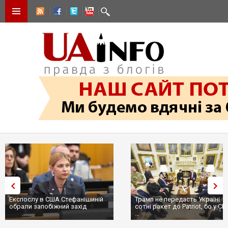
Експослу в США Стефанішиній
Трамп не передасть Україні
обрали запобіжний захід
сотні ракет до Patriot, бо у С
...