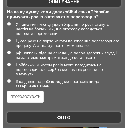
ОПИТУВАННЯ
На вашу думку, коли далекобійні санкції України
примусять росію сісти за стіл переговорів?
У найближчі місяці удари України по росії стануть
настільки болючими, що агресору доведеться
поновити перемовини
Цього року не варто чекати поновлення переговорного
процесу. А от наступного - можливо все
рф навпаки піде на ескалацію попри здоровий глузд і
намагатиметься триматися до останнього
Найближчим часом росія може погодитись на
переговори, але серйозних намірів росіяни не
матимуть
Вже давно не роблю жодних прогнозів щодо
завершення війни
ФОТО