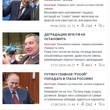
Категорія:
Новини в світі: читати останні світові
новини
Московия мне напоминает пацана,
который на "слабо" лижет железяку на
морозе или хвастается, или взрослое
тело, с гордостью вещающее, как оно "без
•
•
09.06.2020, 23:32
1342
1
заку...
ДЕГРАДАЦИЮ ВПК РФ НЕ
ОСТАНОВИТЬ
Категорія:
Економічні новини: новини економіки
України та світу.
Пока этот поток не иссяк, по ряду вполне
объективных причин, даже после смены
руководящих персон процесс деградации
не остановится. Хотя за то, как Ро...
•
•
27.03.2019, 04:27
4011
0
ПУТИНУ ГЛАВНОЕ "РОСОЙ"
ПОПАДАТЬ В ГЛАЗА РОССИЯН
Категорія:
Новини суспільства: читати соціальні
новини
Невзирая ни на что, Путину надо отдать
должное. Вокруг него собираются самые
отъявленные ублюдки, идиоты и паразиты
•
•
12.08.2018, 11:44
2242
0