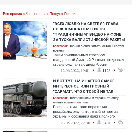
Вся правда з блогосфери
»
Пошук
» Рогозин
"ВСЕХ ЛЮБЛЮ НА СВЕТЕ Я": ГЛАВА
РОСКОСМОСА ОТМЕТИЛСЯ
"ПРАЗДНИЧНЫМ" ВИДЕО НА ФОНЕ
ЗАПУСКА БАЛЛИСТИЧЕСКОЙ РАКЕТЫ
Категорія:
Новини в світі: читати останні світові
новини
Таким оригинальным способом
скандальный Дмитрий Рогозин поздравил
страну-оккупанта с днем России
•
•
12.06.2022, 19:01
1123
0
И ВОТ ТУТ НАЧИНАЕТСЯ САМОЕ
ИНТЕРЕСНОЕ, ИЛИ ГРОЗНЫЙ
"САРМАТ", ЧТО С ТОБОЙ НЕ ТАК
Категорія:
Політичні новини України та світу:
читати новини політики
После фактического поражения
российских оккупантов в войне против
Украины и осознания факта полного
фиаско в обычной войне, ряд российских
•
•
23.05.2022, 22:30
3401
0
официальных...