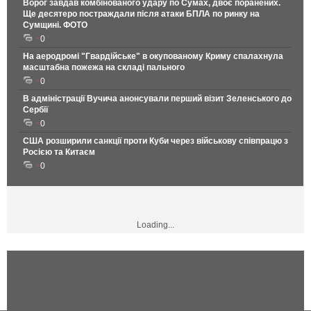
Ворог завдав комбінованого удару по Сумах, двоє поранених.
Ще десятеро постраждали після атаки БПЛА по ринку на
Сумщині. ФОТО
0
На аеродромі "Гвардійське" в окупованому Криму спалахнула
масштабна пожежа на складі пального
0
В адміністрації Вучича анонсували перший візит Зеленського до
Сербії
0
США розширили санкції проти Куби через військову співпрацю з
Росією та Китаєм
0
Loading...