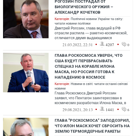
РОГОЗИН ПОСТРАДАЛ ОТ
БИОЛОГИЧЕСКОГО ОРУЖИЯ –
АЛЕКСАНДР КОЧЕТКОВ
Категорія:
Політичні новини України та світу:
читати новини політики
Дмитрий Рогозин, глава ведущей в РФ
отрасли распила — ракетно-космической,
отличается двумя выдающимися
качествами.
•
•
21.03.2022, 22:31
4207
0
ГЛАВА РОСКОСМОСА УВЕРЕН, ЧТО
США БУДУТ ПЕРЕБРАСЫВАТЬ
СПЕЦНАЗ НА КОРАБЛЕ ИЛОНА
МАСКА, НО РОССИЯ ГОТОВА К
НАПАДЕНИЮ В КОСМОСЕ
Категорія:
Новини в світі: читати останні світові
новини
Глава Роскосмоса Дмитрий Рогозин
заявил, что Пентагон заинтересован в
космических разработках Илона Маска, в
частности в военных целях может
•
•
29.08.2021, 20:13
1441
6
использов...
ГЛАВА "РОСКОСМОСА" ЗАПОДОЗРИЛ,
ЧТО ИЛОН МАСК ХОЧЕТ СБРОСИТЬ НА
ЗЕМЛЮ ТЕРМОЯДЕРНЫЕ РАКЕТЫ