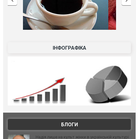
ІНФОГРАФІКА
БЛОГИ
Надія лише на культ жінки в українській культурі