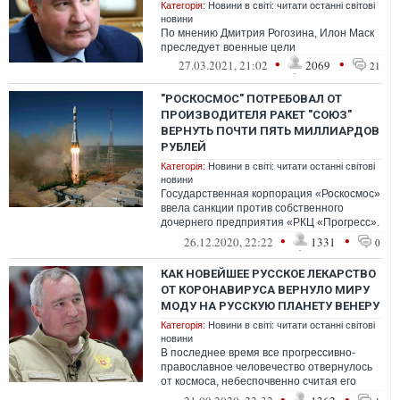
Категорія:
Новини в світі: читати останні світові
новини
По мнению Дмитрия Рогозина, Илон Маск
преследует военные цели
•
•
27.03.2021, 21:02
2069
21
"РОСКОСМОС" ПОТРЕБОВАЛ ОТ
ПРОИЗВОДИТЕЛЯ РАКЕТ "СОЮЗ"
ВЕРНУТЬ ПОЧТИ ПЯТЬ МИЛЛИАРДОВ
РУБЛЕЙ
Категорія:
Новини в світі: читати останні світові
новини
Государственная корпорация «Роскосмос»
ввела санкции против собственного
дочернего предприятия «РКЦ «Прогресс».
Иск на сумму более 4,7 миллиарда рубле...
•
•
26.12.2020, 22:22
1331
0
КАК НОВЕЙШЕЕ РУССКОЕ ЛЕКАРСТВО
ОТ КОРОНАВИРУСА ВЕРНУЛО МИРУ
МОДУ НА РУССКУЮ ПЛАНЕТУ ВЕНЕРУ
Категорія:
Новини в світі: читати останні світові
новини
В последнее время все прогрессивно-
православное человечество отвернулось
от космоса, небеспочвенно считая его
устаревшим, немодным и порочным,
•
•