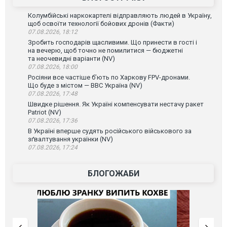
Колумбійські наркокартелі відправляють людей в Україну,
щоб освоїти технології бойових дронів (Факти)
07.08.2026, 18:12
Зробить господарів щасливими. Що принести в гості і
на вечерю, щоб точно не помилитися — бюджетні
та неочевидні варіанти (NV)
07.08.2026, 18:00
Росіяни все частіше бʼють по Харкову FPV-дронами.
Що буде з містом — ВВС Україна (NV)
07.08.2026, 17:48
Швидке рішення. Як Україні компенсувати нестачу ракет
Patriot (NV)
07.08.2026, 17:36
В Україні вперше судять російського військового за
зґвалтування українки (NV)
07.08.2026, 17:24
БЛОГОЖАБИ