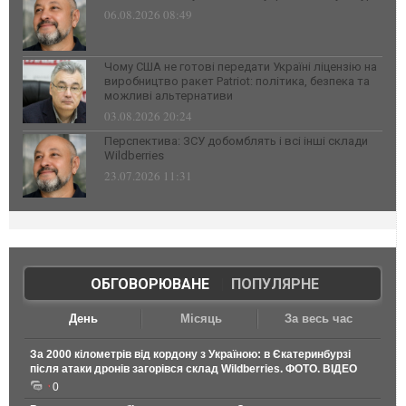
06.08.2026 08:49
Чому США не готові передати Україні ліцензію на
виробництво ракет Patriot: політика, безпека та
можливі альтернативи
03.08.2026 20:24
Перспектива: ЗСУ добомблять і всі інші склади
Wildberries
23.07.2026 11:31
ОБГОВОРЮВАНЕ
|
ПОПУЛЯРНЕ
День
Місяць
За весь час
За 2000 кілометрів від кордону з Україною: в Єкатеринбурзі
після атаки дронів загорівся склад Wildberries. ФОТО. ВІДЕО
0