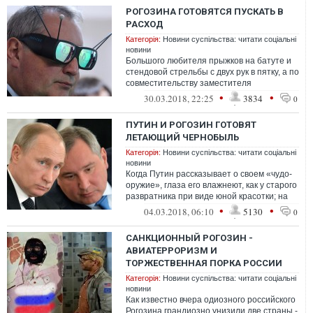
РОГОЗИНА ГОТОВЯТСЯ ПУСКАТЬ В
РАСХОД
Категорія:
Новини суспільства: читати соціальні
новини
Большого любителя прыжков на батуте и
стендовой стрельбы с двух рук в пятку, а по
совместительству заместителя
председателя правительства Российской
•
•
30.03.2018, 22:25
3834
0
Ф...
ПУТИН И РОГОЗИН ГОТОВЯТ
ЛЕТАЮЩИЙ ЧЕРНОБЫЛЬ
Категорія:
Новини суспільства: читати соціальні
новини
Когда Путин рассказывает о своем «чудо-
оружие», глаза его влажнеют, как у старого
развратника при виде юной красотки; на
щеках проступает похотливый р...
•
•
04.03.2018, 06:10
5130
0
САНКЦИОННЫЙ РОГОЗИН -
АВИАТЕРРОРИЗМ И
ТОРЖЕСТВЕННАЯ ПОРКА РОССИИ
Категорія:
Новини суспільства: читати соціальні
новини
Как известно вчера одиозного российского
Рогозина грандиозно унизили две страны -