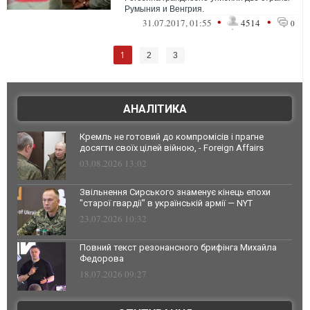
Румыния и Венгрия.
•
•
31.07.2017, 01:55
4514
0
1
2
3
АНАЛІТИКА
Кремль не готовий до компромісів і прагне
досягти своїх цілей війною, - Foreign Affairs
03.08.2026 13:02
Звільнення Сирського знаменує кінець епохи
"старої гвардії" в українській армії — NYT
23.07.2026 10:32
Повний текст резонансного брифінга Михайла
Федорова
18.07.2026 09:27