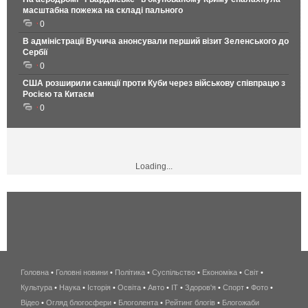
масштабна пожежа на складі пального
0
В адміністрації Вучича анонсували перший візит Зеленського до
Сербії
0
США розширили санкції проти Куби через військову співпрацю з
Росією та Китаєм
0
Loading...
Головна
•
Головні новини
•
Політика
•
Суспільство
•
Економіка
беспроводной
•
Світ
•
Культура
•
Наука
•
Історія
•
Освіта
•
Авто
•
IT
•
Здоров'я
интернет
•
Спорт
•
Фото
•
Відео
•
Огляд блогосфери
•
Блоголента
•
Рейтинг блогів
киев
•
Блогожаби