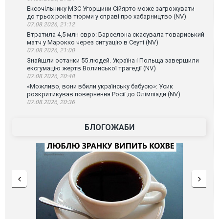
Ексочільнику МЗС Угорщини Сійярто може загрожувати
до трьох років тюрми у справі про хабарництво (NV)
07.08.2026, 21:12
Втратила 4,5 млн євро: Барселона скасувала товариський
матч у Марокко через ситуацію в Сеуті (NV)
07.08.2026, 21:00
Знайшли останки 55 людей. Україна і Польща завершили
ексгумацію жертв Волинської трагедії (NV)
07.08.2026, 20:48
«Можливо, вони вбили українську бабусю»: Усик
розкритикував повернення Росії до Олімпіади (NV)
07.08.2026, 20:36
БЛОГОЖАБИ