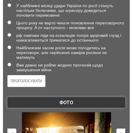
У найближчі місяці удари України по росії стануть
настільки болючими, що агресору доведеться
поновити перемовини
Цього року не варто чекати поновлення переговорного
процесу. А от наступного - можливо все
рф навпаки піде на ескалацію попри здоровий глузд і
намагатиметься триматися до останнього
Найближчим часом росія може погодитись на
переговори, але серйозних намірів росіяни не
матимуть
Вже давно не роблю жодних прогнозів щодо
завершення війни
ФОТО