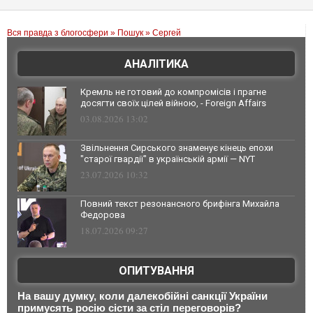
Вся правда з блогосфери
»
Пошук
» Сергей
АНАЛІТИКА
Кремль не готовий до компромісів і прагне
досягти своїх цілей війною, - Foreign Affairs
03.08.2026 13:02
Звільнення Сирського знаменує кінець епохи
"старої гвардії" в українській армії — NYT
23.07.2026 10:32
Повний текст резонансного брифінга Михайла
Федорова
18.07.2026 09:27
ОПИТУВАННЯ
На вашу думку, коли далекобійні санкції України
примусять росію сісти за стіл переговорів?