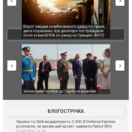
Ворог завдав комбінованого удару по Сумах,
За 2000 кіл
двоє поранених. Ще десятеро постраждали
Єкатеринбур
ВІДЕО
після атаки БПЛА по ринку на Сумщині. ФОТО
склад Wildb
Зеленський прибув до Сербії на важливі
"Вони воюют
перемовини
Чернівцях 
зневажливих
ВІДЕО
БЛОГОСТРІЧКА
Україна та США модернізують С-300. В Defense Express
розповіли, чи зможе цей проєкт замінити Patriot (NV)
07.08.2026, 21:24