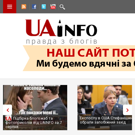
Експослу в США Стефанішині
Підбірка блогожаб та
обрали запобіжний захід
фотоприколів від UAINFO за 7
серпня