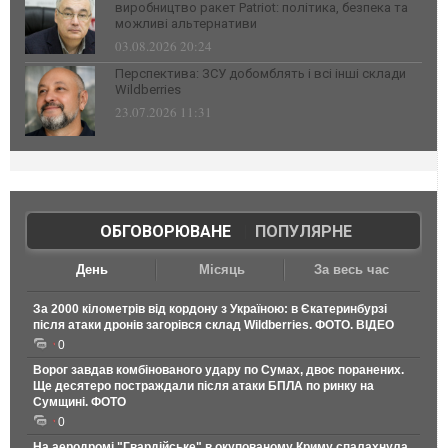
виробництво ракет Patriot: політика, безпека та
можливі альтернативи
03.08.2026 20:24
Перспектива: ЗСУ добомблять і всі інші склади
Wildberries
23.07.2026 11:31
ОБГОВОРЮВАНЕ
|
ПОПУЛЯРНЕ
День
Місяць
За весь час
За 2000 кілометрів від кордону з Україною: в Єкатеринбурзі
після атаки дронів загорівся склад Wildberries. ФОТО. ВІДЕО
0
Ворог завдав комбінованого удару по Сумах, двоє поранених.
Ще десятеро постраждали після атаки БПЛА по ринку на
Сумщині. ФОТО
0
На аеродромі "Гвардійське" в окупованому Криму спалахнула