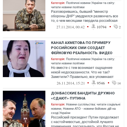
Категорія:
Політичні новини України та світу:
читати новини політики
Разговорившись, бывший "министр
обороны ДНР" умудрился развенчать все
то, о чем месяцами твердила российская
пропаганда.
•
•
27.11.2014, 00:42
10794
2
КАНАЛ АХМЕТОВА ПО ПРИМЕРУ
РОССИЙСКИХ СМИ СОЗДАЕТ
ФЕЙКОВУЮ РЕАЛЬНОСТЬ. ВИДЕО
Категорія:
Політичні новини України та світу:
читати новини політики
Но вместе с тем возникает ощущение
некой недосказанности. Что не так?
Заметили? Правильно, все упоминают
государство, но никто не произносит слова
•
•
26.11.2014, 15:21
9546
14
"ДН...
ДОНБАССКИЕ БАНДИТЫ ДРУЖНО
«СДАЮТ» ПУТИНА
Категорія:
Новини суспільства: читати соціальні
новини
,
Новини АТО - новини бойових дій на
сході України
Российский президент Путин продолжает
с настойчивостью, достойной лучшего
применения, рассказывать, что Россия не