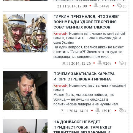
имеет никакого отношения к нынешним ...
•
•
21.11.2014, 17:00
34491
20
ГИРКИН ПРИЗНАЛСЯ, ЧТО ЗАЖЕГ
ВОЙНУ РАДИ УДОВЛЕТВОРЕНИЯ
СОБСТВЕННЫХ КОМПЛЕКСОВ
Категорія:
Новини в світі: читати останні світові
новини
,
Новини АТО - новини бойових дій на
сході України
На один вопрос Стрелков никак не может
ответить: "Зачем?!" Зачем что-то куда-то
возвращать в современном мире,
где территории и прирост населения...
•
•
19.11.2014, 12:26
9269
4
ПОЧЕМУ ЗАКАТИЛАСЬ КАРЬЕРА
ИГОРЯ СТРЕЛКОВА-ГИРКИНА
Категорія:
Новини суспільства: читати соціальні
новини
Может быть, мы вскоре поймем, что
убийца — не лучший кандидат в
политические лидеры и не нужны нам
хорошие новые диктаторы вместо старых
•
•
17.11.2014, 14:01
13910
2
плохих....
НА ДОНБАССЕ НЕ БУДЕТ
ПРИДНЕСТРОВЬЯ, ТАМ БУДЕТ
ТЕРРИТОРИЯ БЕЗЗАКОНИЯ И