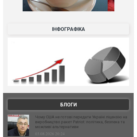
ІНФОГРАФІКА
БЛОГИ
Чому США не готові передати Україні ліцензію на
виробництво ракет Patriot: політика, безпека та
можливі альтернативи
03.08.2026 20:24