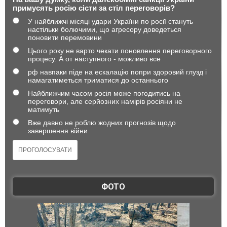
примусять росію сісти за стіл переговорів?
У найближчі місяці удари України по росії стануть
настільки болючими, що агресору доведеться
поновити перемовини
Цього року не варто чекати поновлення переговорного
процесу. А от наступного - можливо все
рф навпаки піде на ескалацію попри здоровий глузд і
намагатиметься триматися до останнього
Найближчим часом росія може погодитись на
переговори, але серйозних намірів росіяни не
матимуть
Вже давно не роблю жодних прогнозів щодо
завершення війни
ФОТО