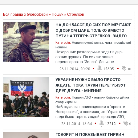
Вся правда з блогосфери
»
Пошук
» Стрелков
НА ДОНБАССЕ ДО СИХ ПОР МЕЧТАЮТ
О ДОБРОМ ЦАРЕ, ТОЛЬКО ВМЕСТО
ПУТИНА ТЕПЕРЬ СТРЕЛКОВ. ВИДЕО
Категорія:
Новини суспільства: читати соціальні
новини
Нехорошие разговорчики ходят в днр-
овских группах. По ссылке запись
переговоров по "Зелло". Дончане
недовольны нынешней оккупационной
•
•
28.11.2014, 20:20
12805
10
администрацией и...
УКРАИНЕ НУЖНО БЫЛО ПРОСТО
ЖДАТЬ, ПОКА ПАУКИ ПЕРЕГРЫЗУТ
ДРУГ ДРУГА - МНЕНИЕ
Категорія:
Новини АТО - новини бойових дій на
сході України
Наблюдая за происходящим в "проекте
Новороссия", я понимаю, что Украине не
надо было терять людей, проводя АТО,
надо было просто ждать, пока пауки пер...
•
•
28.11.2014, 18:34
12212
0
ГОВОРИТ И ПОКАЗЫВАЕТ ГИРКИН