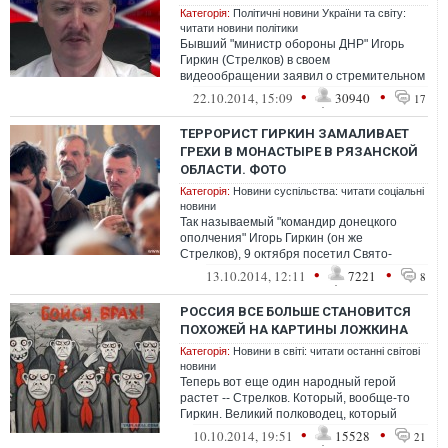
Категорія:
Політичні новини України та світу:
читати новини політики
Бывший "министр обороны ДНР" Игорь
Гиркин (Стрелков) в своем
видеообращении заявил о стремительном
наступлении украинской армии и гибели
•
•
22.10.2014, 15:09
30940
17
"Новороссии" ...
ТЕРРОРИСТ ГИРКИН ЗАМАЛИВАЕТ
ГРЕХИ В МОНАСТЫРЕ В РЯЗАНСКОЙ
ОБЛАСТИ. ФОТО
Категорія:
Новини суспільства: читати соціальні
новини
Так называемый "командир донецкого
ополчения" Игорь Гиркин (он же
Стрелков), 9 октября посетил Свято-
Иоанно-Богословский монастыре в
•
•
13.10.2014, 12:11
7221
8
Рязанск...
РОССИЯ ВСЕ БОЛЬШЕ СТАНОВИТСЯ
ПОХОЖЕЙ НА КАРТИНЫ ЛОЖКИНА
Категорія:
Новини в світі: читати останні світові
новини
Теперь вот еще один народный герой
растет -- Стрелков. Который, вообще-то
Гиркин. Великий полководец, который
вообще-то даже военного училища не
•
•
10.10.2014, 19:51
15528
21
конча...