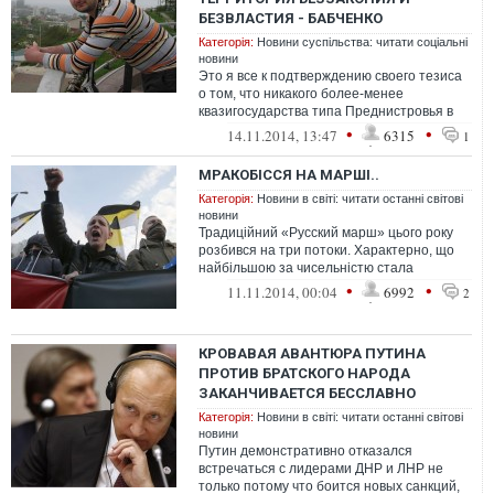
БЕЗВЛАСТИЯ - БАБЧЕНКО
Категорія:
Новини суспільства: читати соціальні
новини
Это я все к подтверждению своего тезиса
о том, что никакого более-менее
квазигосударства типа Преднистровья в
ДНРне будет. А будет Чечня образца 98-
•
•
14.11.2014, 13:47
6315
1
го...
МРАКОБІССЯ НА МАРШІ..
Категорія:
Новини в світі: читати останні світові
новини
Традиційний «Русский марш» цього року
розбився на три потоки. Характерно, що
найбільшою за чисельністю стала
демонстрація на центральній м...
•
•
11.11.2014, 00:04
6992
2
КРОВАВАЯ АВАНТЮРА ПУТИНА
ПРОТИВ БРАТСКОГО НАРОДА
ЗАКАНЧИВАЕТСЯ БЕССЛАВНО
Категорія:
Новини в світі: читати останні світові
новини
Путин демонстративно отказался
встречаться с лидерами ДНР и ЛНР не
только потому что боится новых санкций,