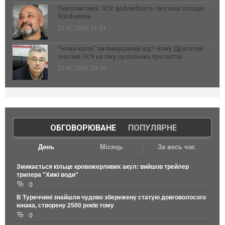
Перспектива: ЗСУ добомблять і всі інші склади
Wildberries
23.07.2026 11:31
“Нова кров” чи вимушений хід? Чому Драпатий
очолив ЗСУ на піку суспільних протестів
22.07.2026 20:36
ОБГОВОРЮВАНЕ
|
ПОПУЛЯРНЕ
День
Місяць
За весь час
Змикається кільце кровожерливих акул: вийшов трейлер
трилера "Хижі води"
0
В Туреччині знайшли чудово збережену статую довговолосого
юнака, створену 2500 років тому
0