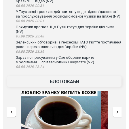
Бразилії — відео (NV)
06.08.2026, 00:31
У Трускавці трьох людей притягнуть до відповідальності
за прослуховування російськомовної музики на пляжі (NV)
06.08.2026, 00:01
Похмурий прогноз. Що Путін готує для України цієї зими
(NV)
05.08.2026, 23:48
Зеленський обговорив із генсеком НАТО Рютте постачання
ракет-перехоплювачів для України (NV)
05.08.2026, 23:36
Зараз по просуваннях у Сил оборони паритет
з росіянами — співзасновник DeepState (NV)
05.08.2026, 23:24
БЛОГОЖАБИ