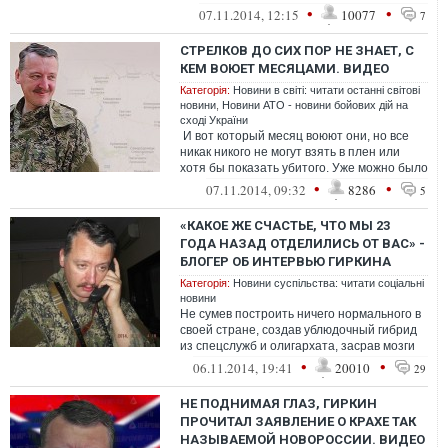
но и потому что сказать нечего. Д...
•
•
07.11.2014, 12:15
10077
7
СТРЕЛКОВ ДО СИХ ПОР НЕ ЗНАЕТ, С
КЕМ ВОЮЕТ МЕСЯЦАМИ. ВИДЕО
Категорія:
Новини в світі: читати останні світові
новини
,
Новини АТО - новини бойових дій на
сході України
И вот который месяц воюют они, но все
никак никого не могут взять в плен или
хотя бы показать убитого. Уже можно было
собрать два ведра иностран...
•
•
07.11.2014, 09:32
8286
5
«КАКОЕ ЖЕ СЧАСТЬЕ, ЧТО МЫ 23
ГОДА НАЗАД ОТДЕЛИЛИСЬ ОТ ВАС» -
БЛОГЕР ОБ ИНТЕРВЬЮ ГИРКИНА
Категорія:
Новини суспільства: читати соціальні
новини
Не сумев построить ничего нормального в
своей стране, создав ублюдочный гибрид
из спецслужб и олигархата, засрав мозги
неплохому, добродушному в трезв...
•
•
06.11.2014, 19:41
20010
29
НЕ ПОДНИМАЯ ГЛАЗ, ГИРКИН
ПРОЧИТАЛ ЗАЯВЛЕНИЕ О КРАХЕ ТАК
НАЗЫВАЕМОЙ НОВОРОССИИ. ВИДЕО