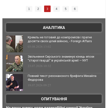
3
1
2
4
5
6
АНАЛІТИКА
Кремль не готовий до компромісів і прагне
досягти своїх цілей війною, - Foreign Affairs
03.08.2026 13:02
Звільнення Сирського знаменує кінець епохи
"старої гвардії" в українській армії — NYT
23.07.2026 10:32
Повний текст резонансного брифінга Михайла
Федорова
18.07.2026 09:27
ОПИТУВАННЯ
На вашу думку, коли далекобійні санкції України