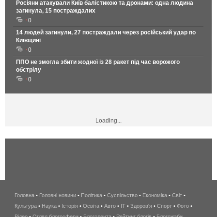
Росіяни атакували Київ балістикою та дронами: одна людина
загинула, 15 постраждалих
0
14 людей загинули, 27 постраждали через російський удар по
Київщині
0
ППО не змогла збити жодної із 28 ракет під час ворожого
обстрілу
0
Loading...
Головна
•
Головні новини
•
Політика
•
Суспільство
•
Економіка
беспроводной
•
Світ
•
Культура
•
Наука
•
Історія
•
Освіта
•
Авто
•
IT
•
Здоров'я
интернет
•
Спорт
•
Фото
•
Відео
•
Огляд блогосфери
•
Блоголента
•
Рейтинг блогів
киев
•
Блогожаби