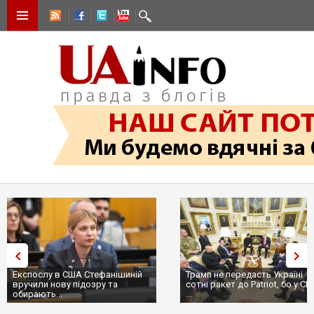
Експослу в США Стефанішиній
Трамп не передасть Україні
вручили нову підозру та
сотні ракет до Patriot, бо у С
обирають...
...