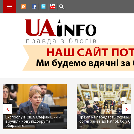
Експослу в США Стефанішиній
Трамп не передасть Україні
вручили нову підозру та
сотні ракет до Patriot, бо у С
обирають...
...