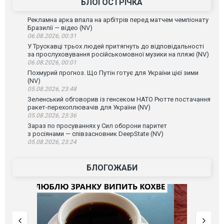
БЛОГОСТРІЧКА
Рекламна арка впала на арбітрів перед матчем чемпіонату
Бразилії — відео (NV)
06.08.2026, 00:31
У Трускавці трьох людей притягнуть до відповідальності
за прослуховування російськомовної музики на пляжі (NV)
06.08.2026, 00:01
Похмурий прогноз. Що Путін готує для України цієї зими
(NV)
05.08.2026, 23:48
Зеленський обговорив із генсеком НАТО Рютте постачання
ракет-перехоплювачів для України (NV)
05.08.2026, 23:36
Зараз по просуваннях у Сил оборони паритет
з росіянами — співзасновник DeepState (NV)
05.08.2026, 23:24
БЛОГОЖАБИ