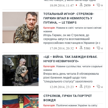
Честно говоря, у меня была еще одна
весьма существенная причина отказа...
•
•
18.09.2014, 11:47
2959
9
ТОТАЛЬНЫЙ ИГНОР: СТРЕЛКОВ-
ГИРКИН ВПАЛ В НЕМИЛОСТЬ У
ПУТИНА, — LE TEMPS
Категорія:
Новини в світі: читати останні світові
новини
Игорь Гиркин, он же Стрелков, до
середины августа возглавлявший
пророссийских повстанцев в Украине (и с
тех пор загадочным образом
•
•
17.09.2014, 20:32
5381
4
исчезнувший), появи...
«ЦЕ – ВІЙНА. ТАК ЗАВЖДИ БУВАЄ.
НІЧОГО НЕЗВИЧНОГО»
Категорія:
Новини суспільства: читати соціальні
новини
Вчора весь день читала й обговорювала
різні бачення людей щодо того
"спеціального статусу" захопленого
Донбасу. більшість сходиться на тому, що
•
•
12.09.2014, 23:23
2723
4
це - д...
СТРЄЛКОВ, ГІРКІН ТА ПОРТРЕТ
ВОЖДЯ
Категорія:
Політичні новини України та світу: