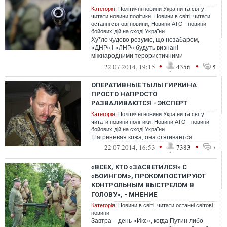
Категорія:
Політичні новини України та світу:
читати новини політики
,
Новини в світі: читати
останні світові новини
,
Новини АТО - новини
бойових дій на сході України
Ху*ло чудово розуміє, що незабаром,
«ДНР» і «ЛНР» будуть визнані
міжнародними терористичними
організаціями в усьому світі і пр...
•
•
22.07.2014, 19:15
4356
5
ОПЕРАТИВНЫЕ ТЫЛЫ ГИРКИНА
ПРОСТО НАПРОСТО
РАЗВАЛИВАЮТСЯ - ЭКСПЕРТ
Категорія:
Політичні новини України та світу:
читати новини політики
,
Новини АТО - новини
бойових дій на сході України
Шагреневая кожа, она стягивается
•
•
22.07.2014, 16:53
7383
7
«ВСЕХ, КТО «ЗАСВЕТИЛСЯ» С
«БОИНГОМ», ПРОКОМПОСТИРУЮТ
КОНТРОЛЬНЫМ ВЫСТРЕЛОМ В
ГОЛОВУ», - МНЕНИЕ
Категорія:
Новини в світі: читати останні світові
новини
Завтра – день «Икс», когда Путин либо