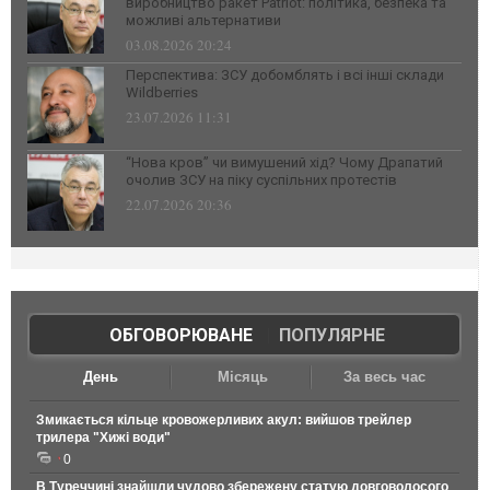
виробництво ракет Patriot: політика, безпека та
можливі альтернативи
03.08.2026 20:24
Перспектива: ЗСУ добомблять і всі інші склади
Wildberries
23.07.2026 11:31
“Нова кров” чи вимушений хід? Чому Драпатий
очолив ЗСУ на піку суспільних протестів
22.07.2026 20:36
ОБГОВОРЮВАНЕ
|
ПОПУЛЯРНЕ
День
Місяць
За весь час
Змикається кільце кровожерливих акул: вийшов трейлер
трилера "Хижі води"
0
В Туреччині знайшли чудово збережену статую довговолосого