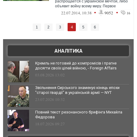
распрощается с украинской мечтой, либо
объявит войну всему миру. Первое
равнозначно политическ...
•
•
22.07.2014, 10:38
9052
16
4
1
2
3
5
6
АНАЛІТИКА
Кремль не готовий до компромісів і прагне
досягти своїх цілей війною, - Foreign Affairs
03.08.2026 13:02
Звільнення Сирського знаменує кінець епохи
"старої гвардії" в українській армії — NYT
23.07.2026 10:32
Повний текст резонансного брифінга Михайла
Федорова
18.07.2026 09:27