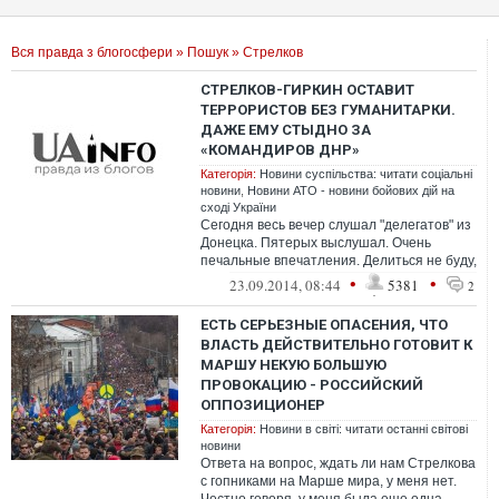
Вся правда з блогосфери
»
Пошук
» Стрелков
СТРЕЛКОВ-ГИРКИН ОСТАВИТ
ТЕРРОРИСТОВ БЕЗ ГУМАНИТАРКИ.
ДАЖЕ ЕМУ СТЫДНО ЗА
«КОМАНДИРОВ ДНР»
Категорія:
Новини суспільства: читати соціальні
новини
,
Новини АТО - новини бойових дій на
сході України
Сегодня весь вечер слушал "делегатов" из
Донецка. Пятерых выслушал. Очень
печальные впечатления. Делиться не буду,
но скажу лишь, что МНЕ СТЫДНО ЗА НЕ...
•
•
23.09.2014, 08:44
5381
2
ЕСТЬ СЕРЬЕЗНЫЕ ОПАСЕНИЯ, ЧТО
ВЛАСТЬ ДЕЙСТВИТЕЛЬНО ГОТОВИТ К
МАРШУ НЕКУЮ БОЛЬШУЮ
ПРОВОКАЦИЮ - РОССИЙСКИЙ
ОППОЗИЦИОНЕР
Категорія:
Новини в світі: читати останні світові
новини
Ответа на вопрос, ждать ли нам Стрелкова
с гопниками на Марше мира, у меня нет.