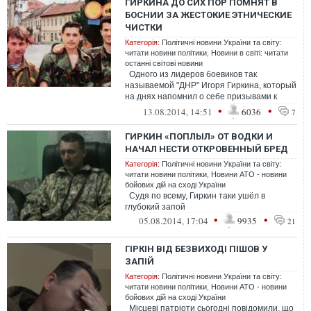
ГИРКИНА ДО СИХ ПОР ПОМНЯТ В
БОСНИИ ЗА ЖЕСТОКИЕ ЭТНИЧЕСКИЕ
ЧИСТКИ
Категорія:
Політичні новини України та світу:
читати новини політики
,
Новини в світі: читати
останні світові новини
Одного из лидеров боевиков так
называемой "ДНР" Игоря Гиркина, который
на днях напомнил о себе призывами к
Москве немедленно начать вторж...
•
•
13.08.2014, 14:51
6036
7
ГИРКИН «ПОПЛЫЛ» ОТ ВОДКИ И
НАЧАЛ НЕСТИ ОТКРОВЕННЫЙ БРЕД
Категорія:
Політичні новини України та світу:
читати новини політики
,
Новини АТО - новини
бойових дій на сході України
Судя по всему, Гиркин таки ушёл в
глубокий запой
•
•
05.08.2014, 17:04
9935
21
ГІРКІН ВІД БЕЗВИХОДІ ПІШОВ У
ЗАПІЙ
Категорія:
Політичні новини України та світу:
читати новини політики
,
Новини АТО - новини
бойових дій на сході України
Місцеві патріоти сьогодні повідомили, що