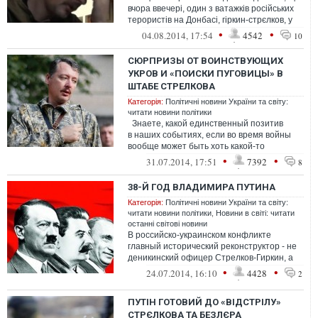
вчора ввечері, один з ватажків російських
терористів на Донбасі, гіркин-стрєлков, у
супроводі своїх н...
•
•
04.08.2014, 17:54
4542
10
СЮРПРИЗЫ ОТ ВОИНСТВУЮЩИХ
УКРОВ И «ПОИСКИ ПУГОВИЦЫ» В
ШТАБЕ СТРЕЛКОВА
Категорія:
Політичні новини України та світу:
читати новини політики
Знаете, какой единственный позитив
в наших событиях, если во время войны
вообще может быть хоть какой-то
позитив? В последние д...
•
•
31.07.2014, 17:51
7392
8
38-Й ГОД ВЛАДИМИРА ПУТИНА
Категорія:
Політичні новини України та світу:
читати новини політики
,
Новини в світі: читати
останні світові новини
В российско-украинском конфликте
главный исторический реконструктор - не
деникинский офицер Стрелков-Гиркин, а
Путин, моделирующий прошлое в
•
•
24.07.2014, 16:10
4428
2
континент...
ПУТІН ГОТОВИЙ ДО «ВІДСТРІЛУ»
СТРЄЛКОВА ТА БЕЗЛЄРА