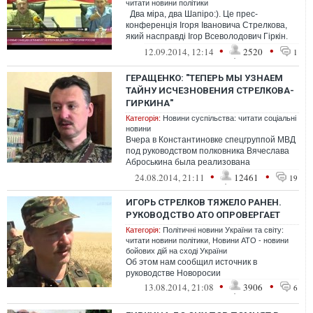
читати новини політики
Два міра, два Шапіро:). Це прес-
конференція Ігоря Івановича Стрелкова,
який насправді Ігор Всеволодович Гіркін.
Ну, для чого змінювати пр...
•
•
12.09.2014, 12:14
2520
1
ГЕРАЩЕНКО: "ТЕПЕРЬ МЫ УЗНАЕМ
ТАЙНУ ИСЧЕЗНОВЕНИЯ СТРЕЛКОВА-
ГИРКИНА"
Категорія:
Новини суспільства: читати соціальні
новини
Вчера в Константиновке спецгруппой МВД
под руководством полковника Вячеслава
Аброськина была реализована
оперативная информации
•
•
24.08.2014, 21:11
12461
19
Константиновского ГУВД...
ИГОРЬ СТРЕЛКОВ ТЯЖЕЛО РАНЕН.
РУКОВОДСТВО АТО ОПРОВЕРГАЕТ
Категорія:
Політичні новини України та світу:
читати новини політики
,
Новини АТО - новини
бойових дій на сході України
Об этом нам сообщил источник в
руководстве Новоросии
•
•
13.08.2014, 21:08
3906
6