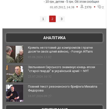
- 10 грн, детям - 5 грн. Об этом сообщил
viter_z_bayrak в с...
•
•
01.05.2012, 14:38
2370
2
2
1
3
АНАЛІТИКА
Кремль не готовий до компромісів і прагне
досягти своїх цілей війною, - Foreign Affairs
03.08.2026 13:02
Звільнення Сирського знаменує кінець епохи
"старої гвардії" в українській армії — NYT
23.07.2026 10:32
Повний текст резонансного брифінга Михайла
Федорова
18.07.2026 09:27