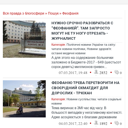
Вся правда з блогосфери
»
Пошук
» Феофанія
НУЖНО СРОЧНО РАЗОБРАТЬСЯ С
"ФЕОФАНИЕЙ". ТАМ ЗАПРОСТО
МОГУТ НЕ ТУ НОГУ ОТРЕЗАТЬ -
ЖУРНАЛИСТ
Категорія:
Політичні новини України та світу:
читати новини політики
,
Новини здоров'я:
останні медичні новини
А для этого на содержание больнички
заложено в Бюджете-2017 - 649 (шестьсот
сорок девять) миллионов гривен...
•
•
07.03.2017, 19:48
2852
0
ФЕОФАНІЮ ТРЕБА ПЕРЕТВОРИТИ НА
СВОЄРІДНИЙ ОХМАТДИТ ДЛЯ
ДОРОСЛИХ - ТРЮХАН
Категорія:
Новини суспільства: читати соціальні
новини
Тема виринає в ЗМІ час від часу. В
більшості випадків у негативному контексті.
Адже асоціюється з благами державним
службовцям, які часто-густо не дос...
•
•
04.03.2017, 22:40
1892
0