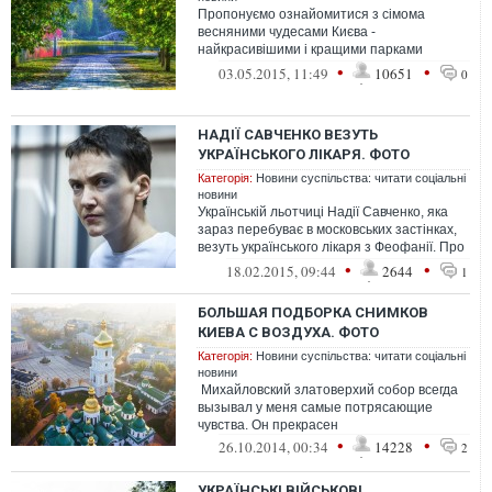
Пропонуємо ознайомитися з сімома
весняними чудесами Києва -
найкрасивішими і кращими парками
столиці, де можна повною мірою
•
•
03.05.2015, 11:49
10651
0
насолодитися природою, яка...
НАДІЇ САВЧЕНКО ВЕЗУТЬ
УКРАЇНСЬКОГО ЛІКАРЯ. ФОТО
Категорія:
Новини суспільства: читати соціальні
новини
Українській льотчиці Надії Савченко, яка
зараз перебуває в московських застінках,
везуть українського лікаря з Феофанії. Про
це повідомив народний деп...
•
•
18.02.2015, 09:44
2644
1
БОЛЬШАЯ ПОДБОРКА СНИМКОВ
КИЕВА С ВОЗДУХА. ФОТО
Категорія:
Новини суспільства: читати соціальні
новини
Михайловский златоверхий собор всегда
вызывал у меня самые потрясающие
чувства. Он прекрасен
•
•
26.10.2014, 00:34
14228
2
УКРАЇНСЬКІ ВІЙСЬКОВІ