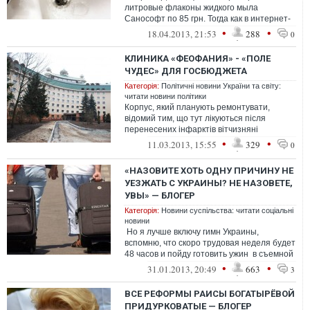
литровые флаконы жидкого мыла
Санософт по 85 грн. Тогда как в интернет-
магазине такое мыло можно приобрести...
•
•
18.04.2013, 21:53
288
0
КЛИНИКА «ФЕОФАНИЯ» - «ПОЛЕ
ЧУДЕС» ДЛЯ ГОСБЮДЖЕТА
Категорія:
Політичні новини України та світу:
читати новини політики
Корпус, який планують ремонтувати,
відомий тим, що тут лікуються після
перенесених інфарктів вітчизняні
можновладці. І їх вибір цілком логічний
•
•
11.03.2013, 15:55
329
0
&ndash...
«НАЗОВИТЕ ХОТЬ ОДНУ ПРИЧИНУ НЕ
УЕЗЖАТЬ С УКРАИНЫ? НЕ НАЗОВЕТЕ,
УВЫ» — БЛОГЕР
Категорія:
Новини суспільства: читати соціальні
новини
Но я лучше включу гимн Украины,
вспомню, что скоро трудовая неделя будет
48 часов и пойду готовить ужин в съемной
квартире на окраине жи...
•
•
31.01.2013, 20:49
663
3
ВСЕ РЕФОРМЫ РАИСЫ БОГАТЫРЁВОЙ
ПРИДУРКОВАТЫЕ — БЛОГЕР