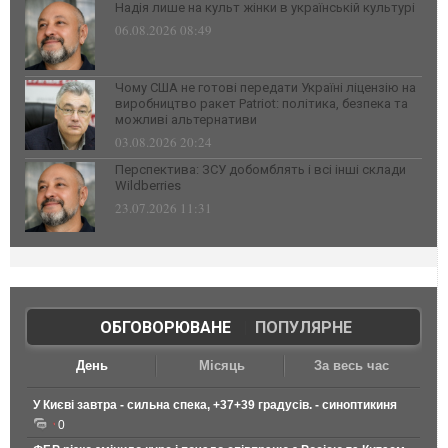
Надія лише на культ жінки в українській культурі
06.08.2026 08:49
Чому США не готові передати Україні ліцензію на
виробництво ракет Patriot: політика, безпека та
можливі альтернативи
03.08.2026 20:24
Перспектива: ЗСУ добомблять і всі інші склади
Wildberries
23.07.2026 11:31
ОБГОВОРЮВАНЕ
|
ПОПУЛЯРНЕ
День
Місяць
За весь час
У Києві завтра - сильна спека, +37+39 градусів. - синоптикиня
0