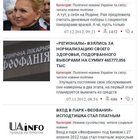
Категорія:
Політичні новини України та світу:
читати новини політики
А тут, у себя на Родине, Рая предложила
считать денежные поборы с пациентов
гонорарами врачей. А чё, пусть только
отстегивают откат наверх и н...
•
•
07.12.2012, 09:21
1432
4
«РЕГИОНАЛЫ» ВЗЯЛИСЬ ЗА
НОРМАЛИЗАЦИЮ СВОЕГО
ЗДОРОВЬЯ, ПОДОРВАННОГО
ВЫБОРАМИ НА СУММУ 465777,056
ТЫС
Категорія:
Політичні новини України та світу:
читати новини політики
Улучшать состояние свое обслуживания
они намерены в два этапа, на первый этап
планируется выкачать из средств
налогоплательщиков 3008...
•
•
07.11.2012, 08:54
686
3
ВХОД В ПАРК «ФЕОФАНИЯ»
ИСПОДТИШКА СТАЛ ПЛАТНЫМ
Категорія:
Новини суспільства: читати соціальні
новини
Вход в парк «Феофания» под Киевом с 27
апреля 2012 года стал платным: взрослым