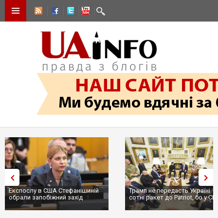
Експослу в США Стефанішиній
Трамп не передасть Україні
обрали запобіжний захід
сотні ракет до Patriot, бо у С
...