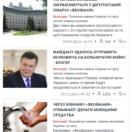
ЛІКУВАТИМУТЬСЯ У ДЕПУТАТСЬКІЙ
ЛІКАРНІ «ФЕОФАНІЯ»
Категорія:
Політичні новини України та світу:
читати новини політики
Два тижні ми намагалися проголосувати і
нарешті з 10 спроби проголосували за те,
щоб поранених солдатів лікували в
депутатській лікарні у Феофанії. Де...
•
•
29.05.2014, 14:35
249
0
МАЙДАНУ УДАЛОСЬ ОТПРАВИТЬ
ЯНУКОВИЧА НА БОЛЬНИЧНУЮ КОЙКУ
- БЛОГЕР
Категорія:
Політичні новини України та світу:
читати новини політики
Месть хиреющего Папика «гневной жене-
Украине» какое то время будет
продолжаться и закончится вся история
тривиально - женщины всегда живут
•
•
24.12.2013, 07:32
2254
0
дольш...
ЧЕРЕЗ КЛИНИКУ «ФЕОФАНИЯ»
ОТМЫВАЮТ ДЕНЬГИ МОЮЩИМИ
СРЕДСТВА
Категорія:
Економічні новини: новини економіки
України та світу.
Например, «Феофания» приобрела