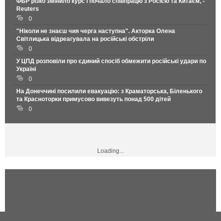
ФБР різко змінило курс і почало співпрацю з Росією та Китаєм, -
Reuters
0
"Ніколи не знаєш чия черга наступна". Акторка Олена
Світлицька відреагувала на російські обстріли
0
У ЦПД розповіли про єдиний спосіб обмежити російські удари по
Україні
0
На Донеччині посилили евакуацію: з Краматорська, Біленького
та Красноторки примусово вивезуть понад 500 дітей
0
Loading...