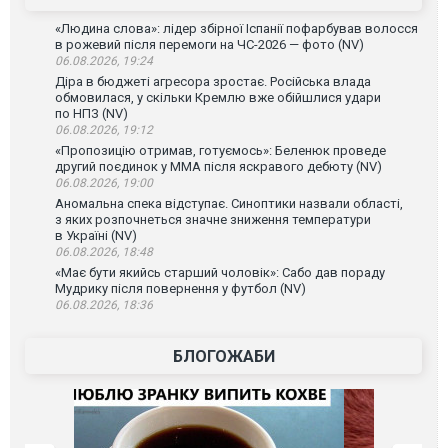
«Людина слова»: лідер збірної Іспанії пофарбував волосся
в рожевий після перемоги на ЧС-2026 — фото (NV)
06.08.2026, 19:24
Діра в бюджеті агресора зростає. Російська влада
обмовилася, у скільки Кремлю вже обійшлися удари
по НПЗ (NV)
06.08.2026, 19:12
«Пропозицію отримав, готуємось»: Беленюк проведе
другий поєдинок у ММА після яскравого дебюту (NV)
06.08.2026, 19:00
Аномальна спека відступає. Синоптики назвали області,
з яких розпочнеться значне зниження температури
в Україні (NV)
06.08.2026, 18:48
«Має бути якийсь старший чоловік»: Сабо дав пораду
Мудрику після повернення у футбол (NV)
06.08.2026, 18:36
БЛОГОЖАБИ