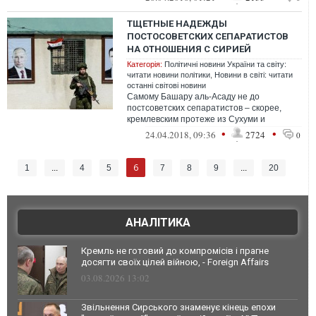
ТЩЕТНЫЕ НАДЕЖДЫ
ПОСТОСОВЕТСКИХ СЕПАРАТИСТОВ
НА ОТНОШЕНИЯ С СИРИЕЙ
Категорія:
Політичні новини України та світу:
читати новини політики
,
Новини в світі: читати
останні світові новини
Самому Башару аль-Асаду не до
постсоветских сепаратистов – скорее,
кремлевским протеже из Сухуми и
Цхинвали хочется прислониться хоть к
•
•
24.04.2018, 09:36
2724
0
какой-нибудь с...
6
1
...
4
5
7
8
9
...
20
АНАЛІТИКА
Кремль не готовий до компромісів і прагне
досягти своїх цілей війною, - Foreign Affairs
03.08.2026 13:02
Звільнення Сирського знаменує кінець епохи