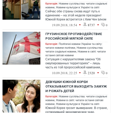
Категорія:
Новини суспільства: читати соціальні
новини
,
Новини культури в Україні та світі
Сейчас обе страны снова ищут путь к
единению – на этой неделе президент
Южной Кореи встретится с Ким Чен Ыном
в Пхеньяне для третьего раунда мирных
•
•
19.09.2018, 18:54
8737
0
пе...
ГРУЗИНСКОЕ ПРОТИВОДЕЙСТВИЕ
РОССИЙСКОЙ МЯГКОЙ СИЛЕ
Категорія:
Політичні новини України та світу:
читати новини політики
,
Новини суспільства:
читати соціальні новини
,
Новини в світі: читати
останні світові новини
Ситуация с нарушителями закона "Об
оккупированных территориях" – лишь
часть из той пророссийской кампании,
которую игнорировали власти Грузии.
•
•
10.09.2018, 22:25
2320
0
Журнали...
ДЕВУШКИ ЮЖНОЙ КОРЕИ
ОТКАЗЫВАЮТСЯ ВЫХОДИТЬ ЗАМУЖ
И РОЖАТЬ ДЕТЕЙ
Категорія:
Новини суспільства: читати соціальні
новини
,
Новини в світі: читати останні світові
новини
,
Новини культури в Україні та світі
Южной Корее грозит вымирание. В стране,
сотворившей экономическое чудо,