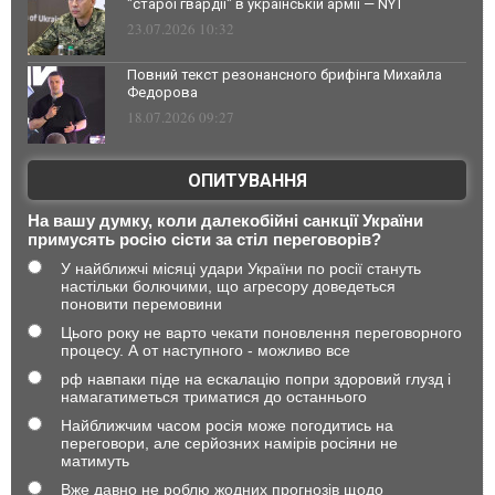
"старої гвардії" в українській армії — NYT
23.07.2026 10:32
Повний текст резонансного брифінга Михайла
Федорова
18.07.2026 09:27
ОПИТУВАННЯ
На вашу думку, коли далекобійні санкції України
примусять росію сісти за стіл переговорів?
У найближчі місяці удари України по росії стануть
настільки болючими, що агресору доведеться
поновити перемовини
Цього року не варто чекати поновлення переговорного
процесу. А от наступного - можливо все
рф навпаки піде на ескалацію попри здоровий глузд і
намагатиметься триматися до останнього
Найближчим часом росія може погодитись на
переговори, але серйозних намірів росіяни не
матимуть
Вже давно не роблю жодних прогнозів щодо