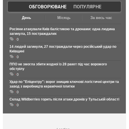
ОБГОВОРЮВАНЕ
|
ПОПУЛЯРНЕ
День
Місяць
За весь час
Росіяни атакували Київ балістикою та дронами: одна людина
загинула, 15 постраждалих
0
14 людей загинули, 27 постраждали через російський удар по
Київщині
0
ППО не змогла збити жодної із 28 ракет під час ворожого
обстрілу
0
Удар по "Епіцентру": ворог знищив ключові логістичні центри та
завод з виробництв керамічної плитки
0
Склад Wildberries горить після атаки дронів у Тульській області
0