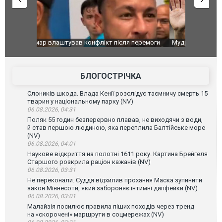
перемоги
Мудрик провів перший матч за "Челсі" після
Українські
допінгової дискваліфікації. ВІДЕО
під час лік
Франції
БЛОГОСТРІЧКА
Слоників шкода. Влада Кенії розслідує таємничу смерть 15
тварин у національному парку (NV)
06.08.2026, 04:31
Поляк 55 годин безперервно плавав, не виходячи з води,
й став першою людиною, яка переплила Балтійське море
(NV)
06.08.2026, 04:01
Наукове відкриття на полотні 1611 року. Картина Брейгеля
Старшого розкрила раціон кажанів (NV)
06.08.2026, 03:31
Не переконали. Суддя відхилив прохання Маска зупинити
закон Міннесоти, який забороняє інтимні дипфейки (NV)
06.08.2026, 03:01
Малайзія посилює правила піших походів через тренд
на «скорочені» маршрути в соцмережах (NV)