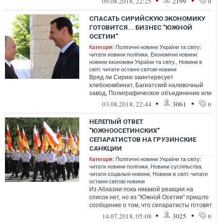
•
•
09.08.2018, 22:25
2199
0
СПАСАТЬ СИРИЙСКУЮ ЭКОНОМИКУ
ГОТОВИТСЯ... БИЗНЕС "ЮЖНОЙ
ОСЕТИИ"
Категорія:
Політичні новини України та світу:
читати новини політики
,
Економічні новини:
новини економіки України та світу.
,
Новини в
світі: читати останні світові новини
Вряд ли Сирию заинтересует
хлебокомбинат, Багиатский наливочный
завод, Полиграфическое объединение или
завод пива и фруктовых вод. Скорее всего,
•
•
03.08.2018, 22:44
3061
0
все э...
НЕЛЕПЫЙ ОТВЕТ
"ЮЖНООСЕТИНСКИХ"
СЕПАРАТИСТОВ НА ГРУЗИНСКИЕ
САНКЦИИ
Категорія:
Політичні новини України та світу:
читати новини політики
,
Новини суспільства:
читати соціальні новини
,
Новини в світі: читати
останні світові новини
Из Абхазии пока никакой реакции на
список нет, но из "Южной Осетии" пришло
сообщение о том, что сепаратисты готовят
собственный список, в который вклю...
•
•
14.07.2018, 05:08
3025
0