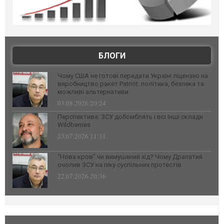
БЛОГИ
Чому США не готові передати Україні ліцензію на
виробництво ракет Patriot: політика, безпека та
можливі альтернативи
03.08.2026 20:24
Перспектива: ЗСУ добомблять і всі інші склади
Wildberries
23.07.2026 11:31
“Нова кров” чи вимушений хід? Чому Драпатий
очолив ЗСУ на піку суспільних протестів
22.07.2026 20:36