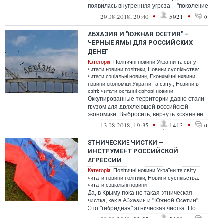
появилась внутренняя угроза – "поколение
сампо".
•
•
29.08.2018, 20:40
5921
0
АБХАЗИЯ И "ЮЖНАЯ ОСЕТИЯ" –
ЧЕРНЫЕ ЯМЫ ДЛЯ РОССИЙСКИХ
ДЕНЕГ
Категорія:
Політичні новини України та світу:
читати новини політики
,
Новини суспільства:
читати соціальні новини
,
Економічні новини:
новини економіки України та світу.
,
Новини в
світі: читати останні світові новини
Оккупированные территории давно стали
грузом для дряхлеющей российской
экономики. Выбросить, вернуть хозяев не
позволяют имперские амбиции, кормить
•
•
13.08.2018, 19:35
1413
0
на...
ЭТНИЧЕСКИЕ ЧИСТКИ –
ИНСТРУМЕНТ РОССИЙСКОЙ
АГРЕССИИ
Категорія:
Політичні новини України та світу:
читати новини політики
,
Новини суспільства:
читати соціальні новини
Да, в Крыму пока не такая этническая
чистка, как в Абхазии и "Южной Осетии".
Это "гибридная" этническая чистка. Но
разве "гибридность" отменяет суть п...