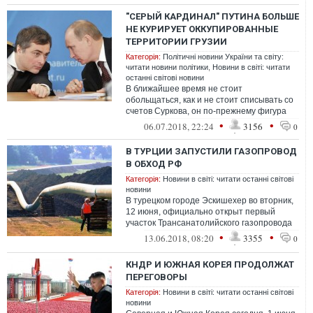
"СЕРЫЙ КАРДИНАЛ" ПУТИНА БОЛЬШЕ
НЕ КУРИРУЕТ ОККУПИРОВАННЫЕ
ТЕРРИТОРИИ ГРУЗИИ
Категорія:
Політичні новини України та світу:
читати новини політики
,
Новини в світі: читати
останні світові новини
В ближайшее время не стоит
обольщаться, как и не стоит списывать со
счетов Суркова, он по-прежнему фигура
влиятельная, и где он всплывет,
•
•
06.07.2018, 22:24
3156
0
предположить...
В ТУРЦИИ ЗАПУСТИЛИ ГАЗОПРОВОД
В ОБХОД РФ
Категорія:
Новини в світі: читати останні світові
новини
В турецком городе Эскишехер во вторник,
12 июня, официально открыт первый
участок Трансанатолийского газопровода
(TANAP).
•
•
13.06.2018, 08:20
3355
0
КНДР И ЮЖНАЯ КОРЕЯ ПРОДОЛЖАТ
ПЕРЕГОВОРЫ
Категорія:
Новини в світі: читати останні світові
новини