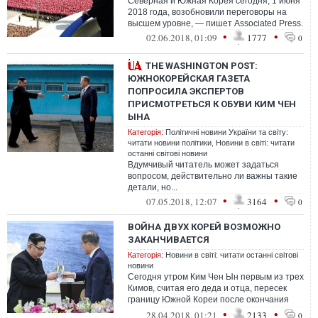
Северная и Южная Корея сегодня, 1 июня
2018 года, возобновили переговоры на
высшем уровне, — пишет Associated Press.
•
•
02.06.2018, 01:09
1777
0
THE WASHINGTON POST:
ЮЖНОКОРЕЙСКАЯ ГАЗЕТА
ПОПРОСИЛА ЭКСПЕРТОВ
ПРИСМОТРЕТЬСЯ К ОБУВИ КИМ ЧЕН
ЫНА
Категорія:
Політичні новини України та світу:
читати новини політики
,
Новини в світі: читати
останні світові новини
Вдумчивый читатель может задаться
вопросом, действительно ли важны такие
детали, но...
•
•
07.05.2018, 12:07
3164
0
ВОЙНА ДВУХ КОРЕЙ ВОЗМОЖНО
ЗАКАНЧИВАЕТСЯ
Категорія:
Новини в світі: читати останні світові
новини
Сегодня утром Ким Чен Ын первым из трех
Кимов, считая его деда и отца, пересек
границу Южной Кореи после окончания
Корейской войны в 1953 году. Презид...
•
•
28.04.2018, 01:21
2133
0