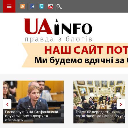
Експослу в США Стефанішиній
Трамп не передасть Україні
вручили нову підозру та
сотні ракет до Patriot, бо у С
обирають...
...