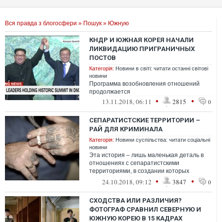
Вся правда з блогосфери
»
Пошук
» Южную
КНДР И ЮЖНАЯ КОРЕЯ НАЧАЛИ
ЛИКВИДАЦИЮ ПРИГРАНИЧНЫХ
ПОСТОВ
Категорія:
Новини в світі: читати останні світові
новини
Программа возобновления отношений
продолжается
•
•
13.11.2018, 06:11
2815
0
СЕПАРАТИСТСКИЕ ТЕРРИТОРИИ –
РАЙ ДЛЯ КРИМИНАЛА
Категорія:
Новини суспільства: читати соціальні
новини
Эта история – лишь маленькая деталь в
отношениях с сепаратистскими
территориями, в создании которых
криминал играл и играет немаловажную
•
•
24.10.2018, 09:12
3847
0
роль. Достато...
СХОДСТВА ИЛИ РАЗЛИЧИЯ?
ФОТОГРАФ СРАВНИЛ СЕВЕРНУЮ И
ЮЖНУЮ КОРЕЮ В 15 КАДРАХ