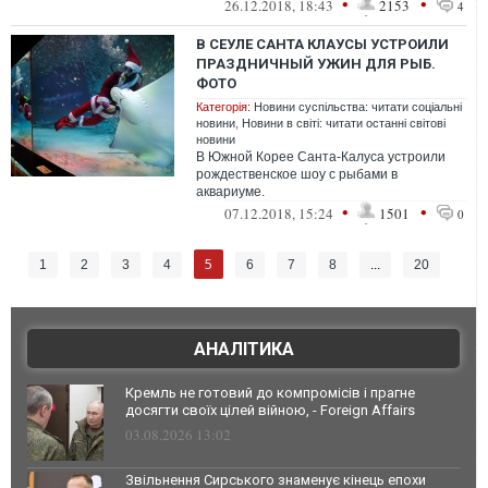
•
•
26.12.2018, 18:43
2153
4
сепаратисты...
В СЕУЛЕ САНТА КЛАУСЫ УСТРОИЛИ
ПРАЗДНИЧНЫЙ УЖИН ДЛЯ РЫБ.
ФОТО
Категорія:
Новини суспільства: читати соціальні
новини
,
Новини в світі: читати останні світові
новини
В Южной Корее Санта-Калуса устроили
рождественское шоу с рыбами в
аквариуме.
•
•
07.12.2018, 15:24
1501
0
5
1
2
3
4
6
7
8
...
20
АНАЛІТИКА
Кремль не готовий до компромісів і прагне
досягти своїх цілей війною, - Foreign Affairs
03.08.2026 13:02
Звільнення Сирського знаменує кінець епохи