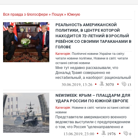
Вся правда з блогосфери
»
Пошук
» Южную
РЕАЛЬНОСТЬ АМЕРИКАНСКОЙ
ПОЛИТИКИ, В ЦЕНТРЕ КОТОРОЙ
НАХОДИТСЯ 72-ЛЕТНИЙ ВЗРОСЛЫЙ
РЕБЁНОК СО СВОИМИ ТАРАКАНАМИ В
ГОЛОВЕ
Категорія:
Політичні новини України та світу:
читати новини політики
,
Новини в світі: читати
останні світові новини
Мне тут недавно рассказывали, что
Дональд Трамп совершенно не
нестабильный, а наоборот: рациональный
и мудрый человек, у которого все ходы
•
•
30.06.2019, 13:26
3070
13
записаны.
NEWSWEEK: КРЫМ – ПЛАЦДАРМ ДЛЯ
УДАРА РОССИИ ПО ЮЖНОЙ ЕВРОПЕ
Категорія:
Новини в світі: читати останні світові
новини
Представители американского военного
ведомства выступили с предупреждением
о том, что Россия "целенаправленно и
систематически" укрепляет свои военные...
•
•
13.06.2019, 23:00
1976
0