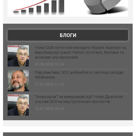
БЛОГИ
Чому США не готові передати Україні ліцензію на
виробництво ракет Patriot: політика, безпека та
можливі альтернативи
03.08.2026 20:24
Перспектива: ЗСУ добомблять і всі інші склади
Wildberries
23.07.2026 11:31
“Нова кров” чи вимушений хід? Чому Драпатий
очолив ЗСУ на піку суспільних протестів
22.07.2026 20:36