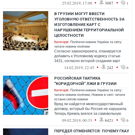
которые заставляют путешественников
•
•
25.02.2019, 17:00
3087
1
всего...
В ГРУЗИИ МОГУТ ВВЕСТИ
УГОЛОВНУЮ ОТВЕТСТВЕННОСТЬ ЗА
ИЗГОТОВЛЕНИЕ КАРТ С
НАРУШЕНИЕМ ТЕРРИТОРИАЛЬНОЙ
ЦЕЛОСТНОСТИ
Категорія:
Політичні новини України та світу:
читати новини політики
Согласно законопроекта, планируется
добавить к Уголовному кодексу статью
3431, согласно которой создание карт
Грузии с нарушением территориальной
•
•
14.02.2019, 22:45
242
0
цело...
РОССИЙСКАЯ ТАКТИКА
"КОРИДОРНОЙ" ЛЖИ В ГРУЗИИ
Категорія:
Політичні новини України та світу:
читати новини політики
,
Новини в світі: читати
останні світові новини
Вряд ли найдется межгосударственный
договор, который бы Россия не нарушила.
Теперь Кремль взялся за самовольную
интерпретацию соглашения между
•
•
09.02.2019, 00:33
6421
0
Грузией...
ПЕРЕДЕЛ ОТМЕНЯЕТСЯ: ПОЧЕМУ ГКАУ