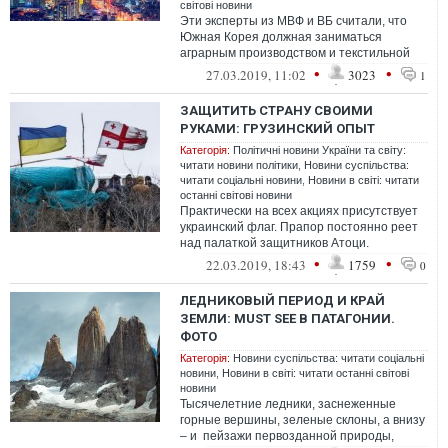
світові новини
Эти эксперты из МВФ и ВБ считали, что
Южная Корея должная заниматься
аграрным производством и текстильной
промышленностью. Это было логично, так
•
•
27.03.2019, 11:02
3023
1
как б...
ЗАЩИТИТЬ СТРАНУ СВОИМИ
РУКАМИ: ГРУЗИНСКИЙ ОПЫТ
Категорія:
Політичні новини України та світу:
читати новини політики
,
Новини суспільства:
читати соціальні новини
,
Новини в світі: читати
останні світові новини
Практически на всех акциях присутствует
украинский флаг. Прапор постоянно реет
над палаткой защитников Атоци.
Участники движения уверены в том, что
•
•
22.03.2019, 18:43
1759
0
он...
ЛЕДНИКОВЫЙ ПЕРИОД И КРАЙ
ЗЕМЛИ: MUST SEE В ПАТАГОНИИ.
ФОТО
Категорія:
Новини суспільства: читати соціальні
новини
,
Новини в світі: читати останні світові
новини
Тысячелетние ледники, заснеженные
горные вершины, зеленые склоны, а внизу
– и пейзажи первозданной природы,