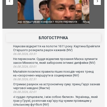
перемоги
Мудрик провів перший матч за "Челсі" після
Українські
допінгової дискваліфікації. ВІДЕО
під час лік
Франції
БЛОГОСТРІЧКА
Наукове відкриття на полотні 1611 року. Картина Брейгеля
Старшого розкрила раціон кажанів (NV)
06.08.2026, 03:31
Не переконали. Суддя відхилив прохання Маска зупинити
закон Міннесоти, який забороняє інтимні дипфейки (NV)
06.08.2026, 03:01
Малайзія посилює правила піших походів через тренд
на «скорочені» маршрути в соцмережах (NV)
06.08.2026, 02:31
Отримає рахунок на астрономічну суму: принц Гаррі зазнав
чергової невдачі (Факти)
06.08.2026, 02:01
«І суддю лупцювали, і між собою билися». Українець, який
грає у Грузії, розпочав кар'єру під чужим прізвищем у
сільському футболі (NV)