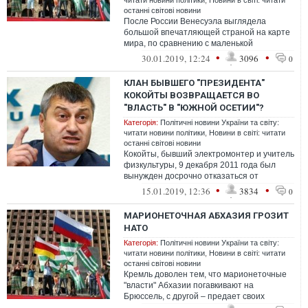
читати новини політики
,
Новини в світі: читати
останні світові новини
После России Венесуэла выглядела
большой впечатляющей страной на карте
мира, по сравнению с маленькой
Никарагуа и карликовым Науру. И когда она
•
•
30.01.2019, 12:24
3096
0
отзове...
КЛАН БЫВШЕГО "ПРЕЗИДЕНТА"
КОКОЙТЫ ВОЗВРАЩАЕТСЯ ВО
"ВЛАСТЬ" В "ЮЖНОЙ ОСЕТИИ"?
Категорія:
Політичні новини України та світу:
читати новини політики
,
Новини в світі: читати
останні світові новини
Кокойты, бывший электромонтер и учитель
физкультуры, 9 декабря 2011 года был
вынужден досрочно отказаться от
"президентской власти". Формально – из-
•
•
15.01.2019, 12:36
3834
0
за...
МАРИОНЕТОЧНАЯ АБХАЗИЯ ГРОЗИТ
НАТО
Категорія:
Політичні новини України та світу:
читати новини політики
,
Новини в світі: читати
останні світові новини
Кремль доволен тем, что марионеточные
"власти" Абхазии погавкивают на
Брюссель, с другой – предает своих
подопечных. Транспортные коридоры