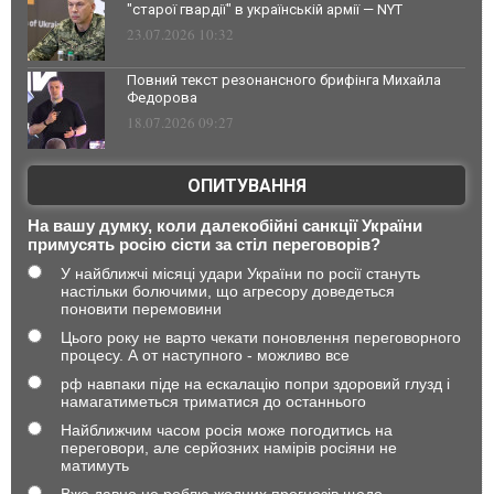
"старої гвардії" в українській армії — NYT
23.07.2026 10:32
Повний текст резонансного брифінга Михайла
Федорова
18.07.2026 09:27
ОПИТУВАННЯ
На вашу думку, коли далекобійні санкції України
примусять росію сісти за стіл переговорів?
У найближчі місяці удари України по росії стануть
настільки болючими, що агресору доведеться
поновити перемовини
Цього року не варто чекати поновлення переговорного
процесу. А от наступного - можливо все
рф навпаки піде на ескалацію попри здоровий глузд і
намагатиметься триматися до останнього
Найближчим часом росія може погодитись на
переговори, але серйозних намірів росіяни не
матимуть