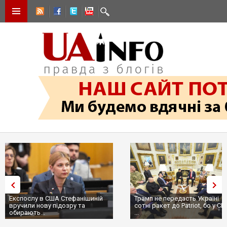
Експослу в США Стефанішиній
Трамп не передасть Україні
вручили нову підозру та
сотні ракет до Patriot, бо у С
обирають...
...