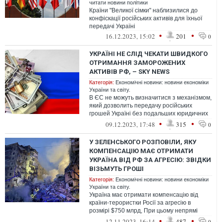
читати новини політики
Країни "Великої сімки" наблизилися до
конфіскації російських активів для їхньої
передачі Україні
•
•
16.12.2023, 15:02
201
0
УКРАЇНІ НЕ СЛІД ЧЕКАТИ ШВИДКОГО
ОТРИМАННЯ ЗАМОРОЖЕНИХ
АКТИВІВ РФ, – SKY NEWS
Категорія:
Економічні новини: новини економіки
України та світу.
В ЄС не можуть визначитися з механізмом,
який дозволить передачу російських
грошей Україні без подальших юридичних
проблем
•
•
09.12.2023, 17:48
315
0
У ЗЕЛЕНСЬКОГО РОЗПОВІЛИ, ЯКУ
КОМПЕНСАЦІЮ МАЄ ОТРИМАТИ
УКРАЇНА ВІД РФ ЗА АГРЕСІЮ: ЗВІДКИ
ВІЗЬМУТЬ ГРОШІ
Категорія:
Економічні новини: новини економіки
України та світу.
Україна має отримати компенсацію від
країни-терористки Росії за агресію в
розмірі $750 млрд, При цьому непрямі
збитки за всю ту агресію, яку спричинил...
•
•
12.11.2023, 16:14
487
0