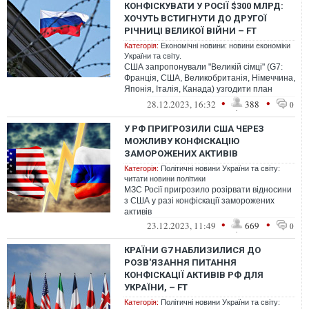
КОНФІСКУВАТИ У РОСІЇ $300 МЛРД:
ХОЧУТЬ ВСТИГНУТИ ДО ДРУГОЇ
РІЧНИЦІ ВЕЛИКОЇ ВІЙНИ – FT
Категорія:
Економічні новини: новини економіки
України та світу.
США запропонували "Великій сімці" (G7:
Франція, США, Великобританія, Німеччина,
Японія, Італія, Канада) узгодити план
конфіскації російських активів н...
•
•
28.12.2023, 16:32
388
0
У РФ ПРИГРОЗИЛИ США ЧЕРЕЗ
МОЖЛИВУ КОНФІСКАЦІЮ
ЗАМОРОЖЕНИХ АКТИВІВ
Категорія:
Політичні новини України та світу:
читати новини політики
МЗС Росії пригрозило розірвати відносини
з США у разі конфіскації заморожених
активів
•
•
23.12.2023, 11:49
669
0
КРАЇНИ G7 НАБЛИЗИЛИСЯ ДО
РОЗВ'ЯЗАННЯ ПИТАННЯ
КОНФІСКАЦІЇ АКТИВІВ РФ ДЛЯ
УКРАЇНИ, – FT
Категорія:
Політичні новини України та світу: