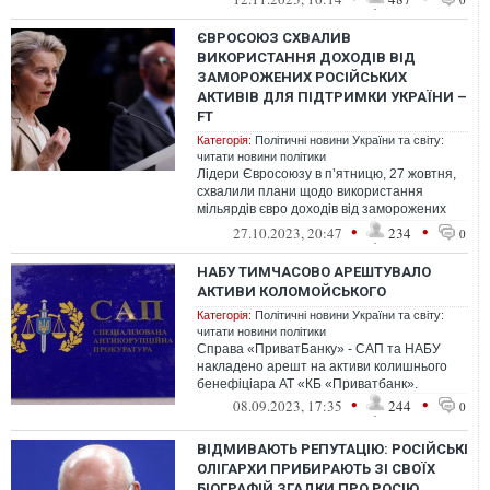
ЄВРОСОЮЗ СХВАЛИВ
ВИКОРИСТАННЯ ДОХОДІВ ВІД
ЗАМОРОЖЕНИХ РОСІЙСЬКИХ
АКТИВІВ ДЛЯ ПІДТРИМКИ УКРАЇНИ –
FT
Категорія:
Політичні новини України та світу:
читати новини політики
Лідери Євросоюзу в п’ятницю, 27 жовтня,
схвалили плани щодо використання
мільярдів євро доходів від заморожених
російських активів для допомоги Україн...
•
•
27.10.2023, 20:47
234
0
НАБУ ТИМЧАСОВО АРЕШТУВАЛО
АКТИВИ КОЛОМОЙСЬКОГО
Категорія:
Політичні новини України та світу:
читати новини політики
Справа «ПриватБанку» - САП та НАБУ
накладено арешт на активи колишнього
бенефіціара АТ «КБ «Приватбанк».
•
•
08.09.2023, 17:35
244
0
ВІДМИВАЮТЬ РЕПУТАЦІЮ: РОСІЙСЬКІ
ОЛІГАРХИ ПРИБИРАЮТЬ ЗІ СВОЇХ
БІОГРАФІЙ ЗГАДКИ ПРО РОСІЮ