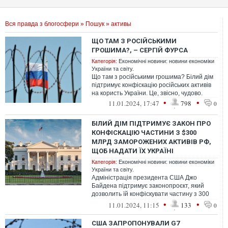
Вся правда з блогосфери
»
Пошук
» активы
ЩО ТАМ З РОСІЙСЬКИМИ
ГРОШИМА?, – СЕРГІЙ ФУРСА
Категорія:
Економічні новини: новини економіки
України та світу.
Що там з російськими грошима? Білий дім
підтримує конфіскацію російських активів
на користь України. Це, звісно, чудово.
•
•
11.01.2024, 17:47
798
0
БІЛИЙ ДІМ ПІДТРИМУЄ ЗАКОН ПРО
КОНФІСКАЦІЮ ЧАСТИНИ З $300
МЛРД ЗАМОРОЖЕНИХ АКТИВІВ РФ,
ЩОБ НАДАТИ ЇХ УКРАЇНІ
Категорія:
Економічні новини: новини економіки
України та світу.
Адміністрація президента США Джо
Байдена підтримує законопроєкт, який
дозволить їй конфіскувати частину з 300
мільярдів доларів
•
•
11.01.2024, 11:15
133
0
заморожених російських...
США ЗАПРОПОНУВАЛИ G7