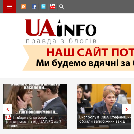
Експослу в США Стефанішині
Підбірка блогожаб та
обрали запобіжний захід
фотоприколів від UAINFO за 7
серпня