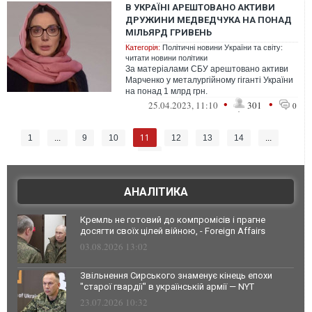
В УКРАЇНІ АРЕШТОВАНО АКТИВИ
ДРУЖИНИ МЕДВЕДЧУКА НА ПОНАД
МІЛЬЯРД ГРИВЕНЬ
Категорія:
Політичні новини України та світу:
читати новини політики
За матеріалами СБУ арештовано активи
Марченко у металургійному гіганті України
на понад 1 млрд грн.
•
•
25.04.2023, 11:10
301
0
11
1
...
9
10
12
13
14
...
17
АНАЛІТИКА
Кремль не готовий до компромісів і прагне
досягти своїх цілей війною, - Foreign Affairs
03.08.2026 13:02
Звільнення Сирського знаменує кінець епохи
"старої гвардії" в українській армії — NYT
23.07.2026 10:32