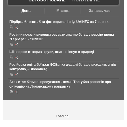
День
Місяць
За весь час
Підбірка блогожаб та фотоприколів від UAINFO за 7 серпня
0
Росіяни почали використовувати значно більшу версію дрона
"Гербера", - "Флеш"
0
ШІ вперше створив віруси, яких не існує в природі
0
Російська еліта боїться ФСБ, яка дедалі більше виходить з-під
контролю, - Bloomberg
0
Атак стає більше, просування - нема: Трегубов розповів про
ситуацію на Лиманському напрямку
0
Loading...