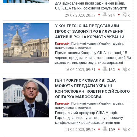
для відновлення після закінчення війни.
ЄС, США та їхні союзники хочуть змусити
заплатити за це РФ, проте зро...
•
•
29.07.2023, 20:37
914
0
У КОНГРЕСІ США ПРЕДСТАВИЛИ
ПРОЄКТ ЗАКОНУ ПРО ВИЛУЧЕННЯ
АКТИВІВ РФ НА КОРИСТЬ УКРАЇНИ
Категорія:
Політичні новини України та світу:
читати новини політики
Представники Конгресу США сьогодні, 15
червня, представили законопроєкт, який би
дозволив використовувати заморожені
активи Росії для допомоги Україні...
•
•
16.06.2023, 09:31
132
0
ГЕНПРОКУРОР СХВАЛИВ: США
МОЖУТЬ ПЕРЕДАТИ УКРАЇНІ
КОНФІСКОВАНІ КОШТИ РОСІЙСЬКОГО
ОЛІГАРХА МАЛОФЄЄВА
Категорія:
Політичні новини України та світу:
читати новини політики
Генеральний прокурор США Меррік
Гарленд санкціонував першу передачу
конфіскованих російських активів для
використання в Україні. Мова йде про
•
•
11.05.2023, 09:28
169
0
кошти ро...