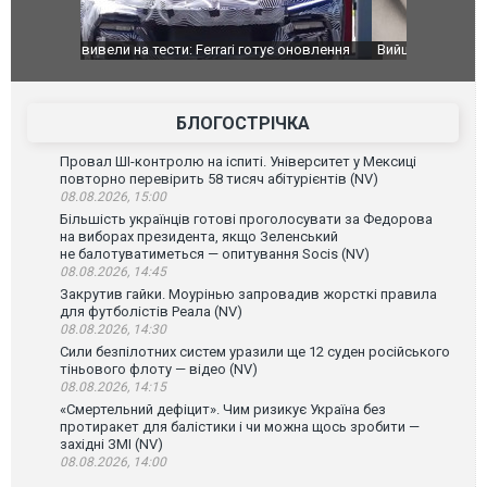
оновлення
Вийшов трейлер нової екранізації легендарного
Зеленський
фільму "Афера Томаса Крауна"
перемовин
БЛОГОСТРІЧКА
Провал ШІ-контролю на іспиті. Університет у Мексиці
повторно перевірить 58 тисяч абітурієнтів (NV)
08.08.2026, 15:00
Більшість українців готові проголосувати за Федорова
на виборах президента, якщо Зеленський
не балотуватиметься — опитування Socis (NV)
08.08.2026, 14:45
Закрутив гайки. Моурінью запровадив жорсткі правила
для футболістів Реала (NV)
08.08.2026, 14:30
Сили безпілотних систем уразили ще 12 суден російського
тіньового флоту — відео (NV)
08.08.2026, 14:15
«Смертельний дефіцит». Чим ризикує Україна без
протиракет для балістики і чи можна щось зробити —
західні ЗМІ (NV)
08.08.2026, 14:00