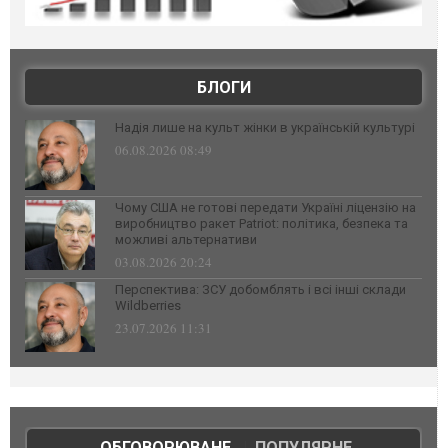
БЛОГИ
Надія лише на культ жінки в українській культурі
06.08.2026 08:49
Чому США не готові передати Україні ліцензію на
виробництво ракет Patriot: політика, безпека та
можливі альтернативи
03.08.2026 20:24
Перспектива: ЗСУ добомблять і всі інші склади
Wildberries
23.07.2026 11:31
ОБГОВОРЮВАНЕ
|
ПОПУЛЯРНЕ