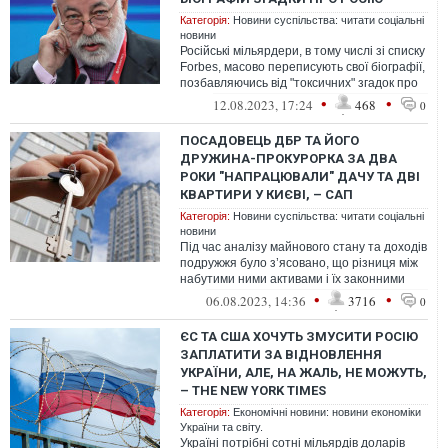
Категорія:
Новини суспільства: читати соціальні
новини
Російські мільярдери, в тому числі зі списку
Forbes, масово переписують свої біографії,
позбавляючись від "токсичних" згадок про
зв'язки з Росією
•
•
12.08.2023, 17:24
468
0
ПОСАДОВЕЦЬ ДБР ТА ЙОГО
ДРУЖИНА-ПРОКУРОРКА ЗА ДВА
РОКИ "НАПРАЦЮВАЛИ" ДАЧУ ТА ДВІ
КВАРТИРИ У КИЄВІ, – САП
Категорія:
Новини суспільства: читати соціальні
новини
Під час аналізу майнового стану та доходів
подружжя було з’ясовано, що різниця між
набутими ними активами і їх законними
доходами склала понад 7,1 млн...
•
•
06.08.2023, 14:36
3716
0
ЄС ТА США ХОЧУТЬ ЗМУСИТИ РОСІЮ
ЗАПЛАТИТИ ЗА ВІДНОВЛЕННЯ
УКРАЇНИ, АЛЕ, НА ЖАЛЬ, НЕ МОЖУТЬ,
– THE NEW YORK TIMES
Категорія:
Економічні новини: новини економіки
України та світу.
Україні потрібні сотні мільярдів доларів