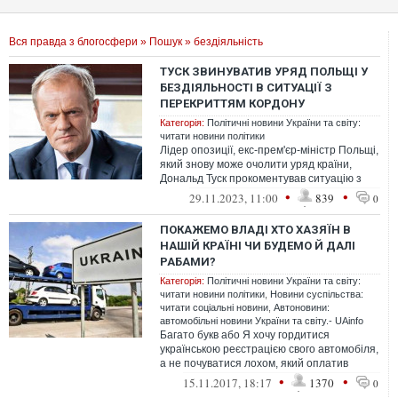
Вся правда з блогосфери
»
Пошук
» бездіяльність
ТУСК ЗВИНУВАТИВ УРЯД ПОЛЬЩІ У
БЕЗДІЯЛЬНОСТІ В СИТУАЦІЇ З
ПЕРЕКРИТТЯМ КОРДОНУ
Категорія:
Політичні новини України та світу:
читати новини політики
Лідер опозиції, екс-прем'єр-міністр Польщі,
який знову може очолити уряд країни,
Дональд Туск прокоментував ситуацію з
перекриттям кордону. Він звинув...
•
•
29.11.2023, 11:00
839
0
ПОКАЖЕМО ВЛАДІ ХТО ХАЗЯЇН В
НАШІЙ КРАЇНІ ЧИ БУДЕМО Й ДАЛІ
РАБАМИ?
Категорія:
Політичні новини України та світу:
читати новини політики
,
Новини суспільства:
читати соціальні новини
,
Автоновини:
автомобільні новини України та світу.- UAinfo
Багато букв або Я хочу гордитися
українською реєстрацією свого автомобіля,
а не почуватися лохом, який оплатив
навчання за кордоном дітям олігархів.
•
•
15.11.2017, 18:17
1370
0