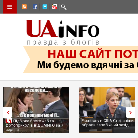
Експослу в США Стефанішині
Підбірка блогожаб та
обрали запобіжний захід
фотоприколів від UAINFO за 7
серпня