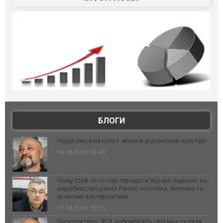
БЛОГИ
Надія лише на культ жінки в українській культурі
06.08.2026 08:49
Чому США не готові передати Україні ліцензію на
виробництво ракет Patriot: політика, безпека та
можливі альтернативи
03.08.2026 20:24
Перспектива: ЗСУ добомблять і всі інші склади