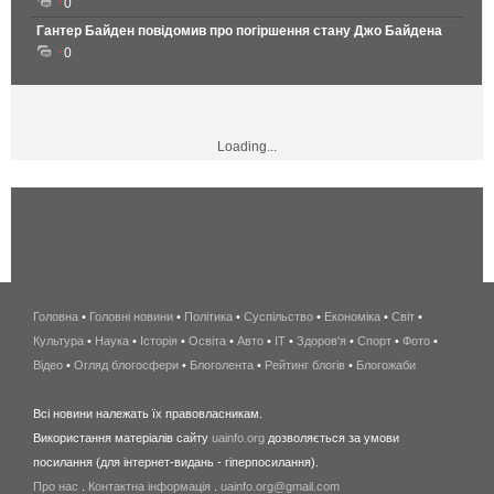
0
Гантер Байден повідомив про погіршення стану Джо Байдена
0
Loading...
Головна
•
Головні новини
•
Політика
•
Суспільство
•
Економіка
беспроводной
•
Світ
•
Культура
•
Наука
•
Історія
•
Освіта
•
Авто
•
IT
•
Здоров'я
интернет
•
Спорт
•
Фото
•
Відео
•
Огляд блогосфери
•
Блоголента
•
Рейтинг блогів
киев
•
Блогожаби
и
Всі новини належать їх правовласникам.
область
Використання матеріалів сайту
uainfo.org
дозволяється за умови
wimax
посилання (для інтернет-видань - гіперпосилання).
интернет
Про нас
.
Контактна інформація
.
uainfo.org@gmail.com
в