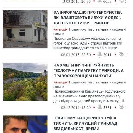
•
•
13.03.2015, 20:35
6053
0
ЗА ІНФОРМАЦІЮ ПРО ТЕРОРИСТІВ,
ЯКІ ВЛАШТОВУТЬ ВИБУХИ У ОДЕСІ,
ДАЮТЬ СТО ТИСЯЧ ГРИВЕНЬ
Категорія:
Новини суспільства: читати соціальні
новини
Пропоную Одеському міському голові та
голові обласної адміністрації підтримати
ініціативу громадськості та збільшити
фонд винагороди за затримання тер...
•
•
06.01.2015, 22:50
2011
0
НА ХМЕЛЬНИЧЧИНІ РУЙНУЮТЬ
ГЕОЛОГІЧНУ ПАМ'ЯТКУ ПРИРОДИ, А
ПРАВООХОРОНЦЯМ НАЧХАТИ
Категорія:
Новини суспільства: читати соціальні
новини
Правоохоронники Кам’янець-Подільського
не вбачають ніякого правопорушення у
діях підприємця, який проводить екскурсії
на БРДМі по геологічній па...
•
•
08.12.2014, 15:29
5331
0
ПОГАНОМУ ТАНЦЮРИСТУ ТУФЛІ
ТИСНУТЬ: КРИЧУЩИЙ ПРИКЛАД
БЕЗДІЯЛЬНОСТІ ЯРЕМИ