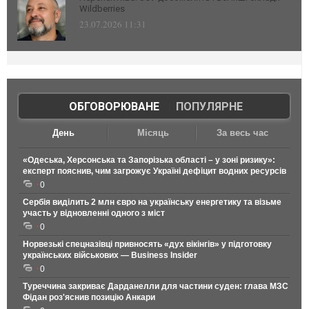
Wildberries
23.07.2026 11:31
ОБГОВОРЮВАНЕ
|
ПОПУЛЯРНЕ
День
Місяць
За весь час
«Одеська, Херсонська та Запорізька області – у зоні ризику»:
експерт пояснив, чим загрожує Україні дефіцит водних ресурсів
0
Сербія виділить 2 млн євро на українську енергетику та візьме
участь у відновленні одного з міст
0
Норвезькі спецназівці привносять «дух вікінгів» у підготовку
українських військових — Business Insider
0
Туреччина закриває Дарданелли для частини суден: глава МЗС
Фідан роз'яснив позицію Анкари