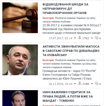
ВІДШКОДУВАННЯ ШКОДИ ЗА
НЕПРАВОМІРНІ ДІЇ
ПРАВООХОРОННИХ ОРГАНІВ
Категорія:
Політичні новини України та світу:
читати новини політики
22.06.2017 р. в рамках справи № 6-501цс17
Верховний суд України досліджував
питання щодо стягнення моральної шкоди
за неправомірні рішення, дії та бе...
•
•
15.07.2017, 02:14
1762
0
АКТИВІСТИ ЗВИНУВАТИЛИ МАТІОСА
В САБОТАЖІ СПРАВ ПО ДЕБАЛЬЦЕВО
ТА ІЛОВАЙСЬКУ
Категорія:
Політичні новини України та світу:
читати новини політики
,
Новини суспільства:
читати соціальні новини
Громадські активісти - лідер ГО "РозУМ"
Євген Господинюк та Гайде Різаєва
звернулись до Юрія Луценка і Єгора
Соболєва з вимогою провести
•
•
26.12.2016, 10:16
3188
0
розслідування...
НИНІ ВАЖЛИВО СУДИТИСЯ ЗА
ПРАВА ЛЮДЕЙ, А ПОТІМ ВЖЕ ЗА
МАНДАТ - ТОМЕНКО
Категорія:
Новини суспільства: читати соціальні