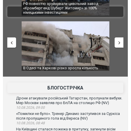
 завод
В Одесі та Харкові різко зросла кількість
Ворог завд
і 100%
постраждалих від обстрілу РФ
двоє пора
ВІДЕО
після атак
лькість
У парламенті Косово прем'єра закидали яйцями
Приїхав з
до українс
зіркового
БЛОГОСТРІЧКА
Дрони атакували російський Татарстан, пролунали вибухи.
Мер Москви заявляв про БпЛА на столицю РФ (NV)
10.08.2026, 09:00
«Помилки не було». Тренер Динамо заступився за Суркіса
після пропущеного гола від Вереса (NV)
10.08.2026, 08:48
На Київщині сталася пожежа в притулку, загинули вісім