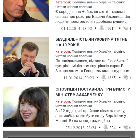
Категорія:
Політичні новини України та світу:
читати новини політики
Є серед справ Небесної сотні -- окрема
справа про розстріл Василя Аксенина. Цю
людину прострелили з дробової рушниці
біля квітникового годинника 20 лю...
•
•
01.12.2014, 18:52
11914
4
БЕЗДІЯЛЬНІСТЬ ЯНУКОВИЧА ТЯГНЕ
НА 10 РОКІВ
Категорія:
Політичні новини України та світу:
читати новини політики
Як повідомлялося, під час моєї особистої
зустрічі з міністром внутрішніх справ В.
Захарченком та Генеральним прокурором
В. Пшонкою, я вимагав на час р...
•
•
11.01.2014, 20:23
1885
7
ОПОЗИЦІЯ ПОСТАВИЛА ТРИ ВИМОГИ
МІНІСТРУ ЗАХАРЧЕНКУ
Категорія:
Політичні новини України та світу:
читати новини політики
За 12 годин, які пройшли після злочину,
автомобіль може бути вже у Берліні чи у
Москві. Як на мене, традиційна
бездіяльність міліції, яка межує з &laq...
•
•
25.12.2013, 23:24
224
0