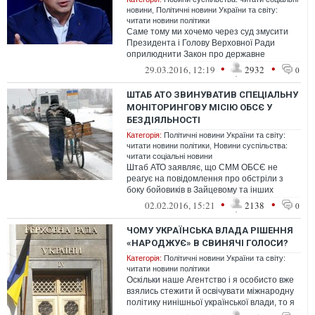
новини
,
Політичні новини України та світу:
читати новини політики
Саме тому ми хочемо через суд змусити
Президента і Голову Верховної Ради
оприлюднити Закон про державне
фінансування профтехучилищ, виплатити
•
•
29.03.2016, 12:19
2932
0
стипенді...
ШТАБ АТО ЗВИНУВАТИВ СПЕЦІАЛЬНУ
МОНІТОРИНГОВУ МІСІЮ ОБСЄ У
БЕЗДІЯЛЬНОСТІ
Категорія:
Політичні новини України та світу:
читати новини політики
,
Новини суспільства:
читати соціальні новини
Штаб АТО заявляє, що СММ ОБСЄ не
реагує на повідомлення про обстріли з
боку бойовиків в Зайцевому та інших
населених пунктах.
•
•
02.02.2016, 15:21
2138
0
ЧОМУ УКРАЇНСЬКА ВЛАДА РІШЕННЯ
«НАРОДЖУЄ» В СВИНЯЧІ ГОЛОСИ?
Категорія:
Політичні новини України та світу:
читати новини політики
Оскільки наше Агентство і я особисто вже
взялись стежити й освічувати міжнародну
політику нинішньої української влади, то я
продовжу. Почну з негативу...