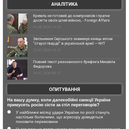
АНАЛІТИКА
Кремль не готовий до компромісів і прагне
досягти своїх цілей війною, - Foreign Affairs
03.08.2026 13:02
Звільнення Сирського знаменує кінець епохи
"старої гвардії" в українській армії — NYT
23.07.2026 10:32
Повний текст резонансного брифінга Михайла
Федорова
18.07.2026 09:27
ОПИТУВАННЯ
На вашу думку, коли далекобійні санкції України
примусять росію сісти за стіл переговорів?
У найближчі місяці удари України по росії стануть
настільки болючими, що агресору доведеться
поновити перемовини