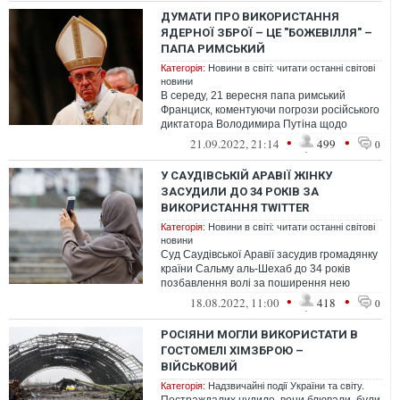
ДУМАТИ ПРО ВИКОРИСТАННЯ
ЯДЕРНОЇ ЗБРОЇ – ЦЕ "БОЖЕВІЛЛЯ" –
ПАПА РИМСЬКИЙ
Категорія:
Новини в світі: читати останні світові
новини
В середу, 21 вересня папа римський
Франциск, коментуючи погрози російського
диктатора Володимира Путіна щодо
використання ядерної зброї, заявив,
•
•
21.09.2022, 21:14
499
0
що це...
У САУДІВСЬКІЙ АРАВІЇ ЖІНКУ
ЗАСУДИЛИ ДО 34 РОКІВ ЗА
ВИКОРИСТАННЯ TWITTER
Категорія:
Новини в світі: читати останні світові
новини
Суд Саудівської Аравії засудив громадянку
країни Сальму аль-Шехаб до 34 років
позбавлення волі за поширення нею
тверджень саудівських дисидентів.
•
•
18.08.2022, 11:00
418
0
РОСІЯНИ МОГЛИ ВИКОРИСТАТИ В
ГОСТОМЕЛІ ХІМЗБРОЮ –
ВІЙСЬКОВИЙ
Категорія:
Надзвичайні події України та світу.