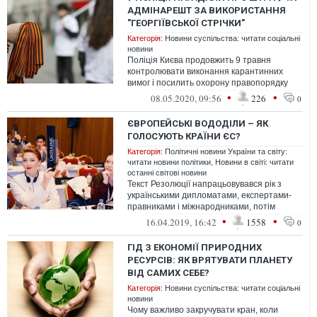
АДМІНАРЕШТ ЗА ВИКОРИСТАННЯ
"ГЕОРГІЇВСЬКОЇ СТРІЧКИ"
Категорія:
Новини суспільства: читати соціальні
новини
Поліція Києва продовжить 9 травня
контролювати виконання карантинних
вимог і посилить охорону правопорядку
цього дня у місті.
•
•
08.05.2020, 09:56
226
0
ЄВРОПЕЙСЬКІ ВОДОДІЛИ – ЯК
ГОЛОСУЮТЬ КРАЇНИ ЄС?
Категорія:
Політичні новини України та світу:
читати новини політики
,
Новини в світі: читати
останні світові новини
Текст Резолюції напрацьовувався рік з
українськими дипломатами, експертами-
правниками і міжнародниками, потім
правився в швейцарському секретаріаті
•
•
16.04.2019, 16:42
1558
0
МП...
ГІД З ЕКОНОМІЇ ПРИРОДНИХ
РЕСУРСІВ: ЯК ВРЯТУВАТИ ПЛАНЕТУ
ВІД САМИХ СЕБЕ?
Категорія:
Новини суспільства: читати соціальні
новини
Чому важливо закручувати кран, коли