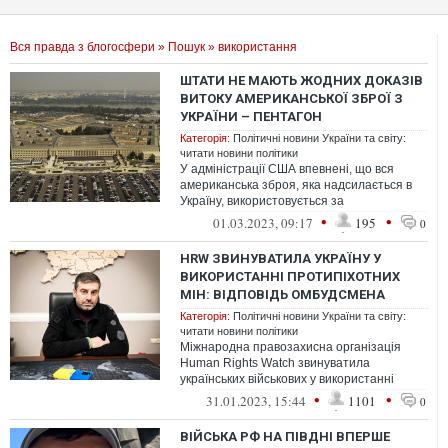
Вся правда з блогосфери
»
Пошук
» використання
ШТАТИ НЕ МАЮТЬ ЖОДНИХ ДОКАЗІВ
ВИТОКУ АМЕРИКАНСЬКОЇ ЗБРОЇ З
УКРАЇНИ – ПЕНТАГОН
Категорія:
Політичні новини України та світу:
читати новини політики
У адміністрації США впевнені, що вся
американська зброя, яка надсилається в
Україну, використовується за
призначенням та з максимальною
•
•
01.03.2023, 09:17
195
0
ефективністю, ...
HRW ЗВИНУВАТИЛА УКРАЇНУ У
ВИКОРИСТАННІ ПРОТИПІХОТНИХ
МІН: ВІДПОВІДЬ ОМБУДСМЕНА
Категорія:
Політичні новини України та світу:
читати новини політики
Міжнародна правозахисна організація
Human Rights Watch звинуватила
українських військових у використанні
заборонених протипіхотних мін.
•
•
31.01.2023, 15:44
1101
0
Український ом...
ВІЙСЬКА РФ НА ПІВДНІ ВПЕРШЕ