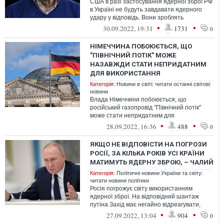
США в разі застосування ядерної зброї РФ
в Україні не будуть завдавати ядерного
удару у відповідь. Вони зроблять
російським військовим злочинцям набаг...
•
•
30.09.2022, 19:31
1731
0
НІМЕЧЧИНА ПОБОЮЄТЬСЯ, ЩО
"ПІВНІЧНИЙ ПОТІК" МОЖЕ
НАЗАВЖДИ СТАТИ НЕПРИДАТНИМ
ДЛЯ ВИКОРИСТАННЯ
Категорія:
Новини в світі: читати останні світові
новини
Влада Німеччини побоюється, що
російський газопровід "Північний потік"
може стати непридатним для
використання назавжди після великих
•
•
28.09.2022, 16:36
488
0
витоків у Балтій...
ЯКЩО НЕ ВІДПОВІСТИ НА ПОГРОЗИ
РОСІЇ, ЗА КІЛЬКА РОКІВ УСІ КРАЇНИ
МАТИМУТЬ ЯДЕРНУ ЗБРОЮ, – ЧАЛИЙ
Категорія:
Політичні новини України та світу:
читати новини політики
Росія погрожує світу використанням
ядерної зброї. На відповідний шантаж
путіна Захід має негайно відреагувати,
інакше через певний час усі країни мати...
•
•
27.09.2022, 13:04
904
0