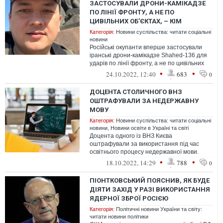
ЗАСТОСУВАЛИ ДРОНИ-КАМІКАДЗЕ
ПО ЛІНІЇ ФРОНТУ, А НЕ ПО
ЦИВІЛЬНИХ ОБ’ЄКТАХ, – КІМ
Категорія:
Новини суспільства: читати соціальні
новини
Російські окупанти вперше застосували
іранські дрони-камікадзе Shahed-136 для
ударів по лінії фронту, а не по цивільних
об'єктах. При цьому українські...
•
•
24.10.2022, 12:40
683
0
ДОЦЕНТА СТОЛИЧНОГО ВНЗ
ОШТРАФУВАЛИ ЗА НЕДЕРЖАВНУ
МОВУ
Категорія:
Новини суспільства: читати соціальні
новини
,
Новини освіти в Україні та світі
Доцента одного із ВНЗ Києва
оштрафували за використання під час
освітнього процесу недержавної мови.
Постанову виніс Уповноважений із захисту
•
•
18.10.2022, 14:29
788
0
державно...
ПІОНТКОВСЬКИЙ ПОЯСНИВ, ЯК БУДЕ
ДІЯТИ ЗАХІД У РАЗІ ВИКОРИСТАННЯ
ЯДЕРНОЇ ЗБРОЇ РОСІЄЮ
Категорія:
Політичні новини України та світу:
читати новини політики