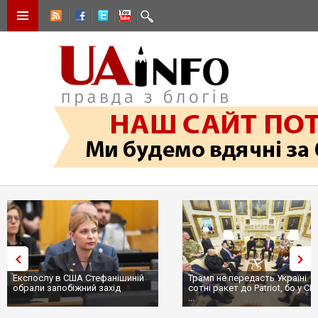
Експослу в США Стефанішиній
Трамп не передасть Україні
обрали запобіжний захід
сотні ракет до Patriot, бо у С
...