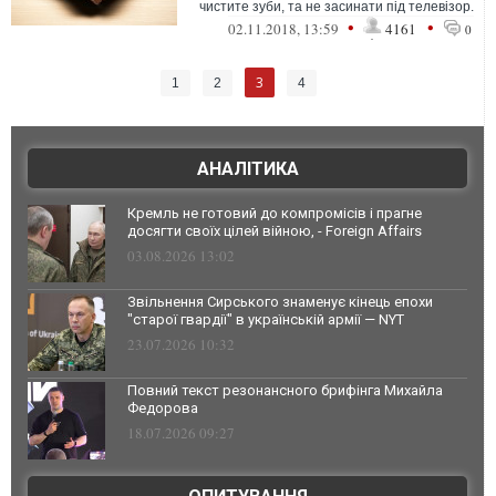
чистите зуби, та не засинати під телевізор.
•
•
02.11.2018, 13:59
4161
0
3
1
2
4
АНАЛІТИКА
Кремль не готовий до компромісів і прагне
досягти своїх цілей війною, - Foreign Affairs
03.08.2026 13:02
Звільнення Сирського знаменує кінець епохи
"старої гвардії" в українській армії — NYT
23.07.2026 10:32
Повний текст резонансного брифінга Михайла
Федорова
18.07.2026 09:27