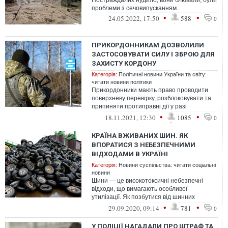
Постраждалих нудило, вони блювали, були
проблеми з сечовипусканням.
•
•
24.05.2022, 17:50
588
0
ПРИКОРДОННИКАМ ДОЗВОЛИЛИ
ЗАСТОСОВУВАТИ СИЛУ І ЗБРОЮ ДЛЯ
ЗАХИСТУ КОРДОНУ
Категорія:
Політичні новини України та світу:
читати новини політики
Прикордонники мають право проводити
поверхневу перевірку, розблоковувати та
припиняти протиправні дії у разі
заблокування пунктів пропуску через
•
•
18.11.2021, 12:30
1085
0
держк...
КРАЇНА ВЖИВАНИХ ШИН. ЯК
ВПОРАТИСЯ З НЕБЕЗПЕЧНИМИ
ВІДХОДАМИ В УКРАЇНІ
Категорія:
Новини суспільства: читати соціальні
новини
Шини — це високотоксичні небезпечні
відходи, що вимагають особливої
утилізації. Як позбутися від шинних
звалищ, перетворивши гуму в цінний
•
•
29.09.2020, 09:14
781
0
ресурс?
У ПОЛІЦІЇ НАГАДАЛИ ПРО ШТРАФ ТА