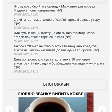
«Йому потрібно йти в оренду». Маркевич дав пораду
Мудрику після повернення (NV)
07.08.2026, 14:00
Сірий імпорт смартфонів в Україні нарешті зазнає удару
(NV)
07.08.2026, 13:48
«Ми були в шоці». Ковтун, який змінив громадянство,
згадав початок вторгнення Росії (NV)
07.08.2026, 13:36
Такого з 2009-го не було. Частка безнадійних кредитів
в українських банках впала до мінімуму за 17 років (NV)
07.08.2026, 13:24
Динамо прописало суму відступних у 50 млн євро
в контракті найкращого бомбардира команди — журналіст
(NV)
07.08.2026, 13:12
БЛОГОЖАБИ