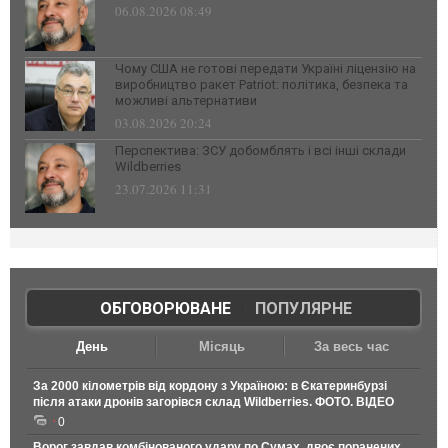
06.08.2026 08:49
Чому США не готові передати Україні ліцензію на
виробництво ракет Patriot: політика, безпека та
можливі альтернативи
03.08.2026 20:24
Перспектива: ЗСУ добомблять і всі інші склади
Wildberries
23.07.2026 11:31
ОБГОВОРЮВАНЕ
|
ПОПУЛЯРНЕ
День
Місяць
За весь час
За 2000 кілометрів від кордону з Україною: в Єкатеринбурзі
після атаки дронів загорівся склад Wildberries. ФОТО. ВІДЕО
0
Ворог завдав комбінованого удару по Сумах, двоє поранених.