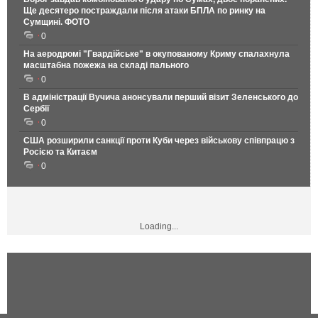
Ще десятеро постраждали після атаки БПЛА по ринку на
Сумщині. ФОТО
0
На аеродромі "Гвардійське" в окупованому Криму спалахнула
масштабна пожежа на складі пального
0
В адміністрації Вучича анонсували перший візит Зеленського до
Сербії
0
США розширили санкції проти Куби через військову співпрацю з
Росією та Китаєм
0
Loading...