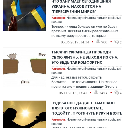
ЧТО ЗАНИМАЕТ СЕГОДНЯШНЯЯ
УКРАИНА, НАХОДИТСЯ НА
"ПЕРЕСЕЧЕНИИ МИРОВ"
Категорія:
Новини суспільства: читати соціальні
новини
Точнее, никогда больше он уже не будет
прежним. Десятки тысяч реализованных
по всему миру проектов, которые
существенным образом меняют
•
•
03.06.2019, 14:34
900
2
архитектуру эк...
ТЫСЯЧИ УКРАИНЦЕВ ПРОВОДЯТ
СВОЮ ЖИЗНЬ, НЕ ВЫХОДЯ ИЗ СНА.
ЭТО ВЕДЬ ТАК КОМФОРТНО
Категорія:
Новини суспільства: читати соціальні
новини
Для нас, оказывается, открыты
бесчисленные возможности. Но главное
препятствие – поднять задницу. Этого у
нас не любят
•
•
06.11.2018, 13:48
3427
4
СУДЬБА ВСЕГДА ДАЕТ НАМ ШАНС.
ДЛЯ ЭТОГО НУЖНО ВСТАТЬ,
ПОДОЙТИ, ПРОТЯНУТЬ РУКУ И ВЗЯТЬ
Категорія:
Новини суспільства: читати соціальні
новини