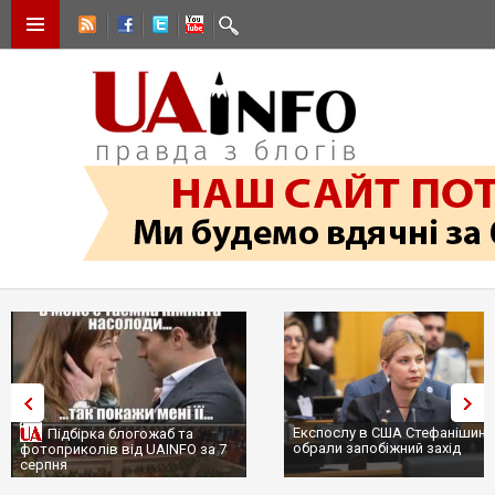
Експослу в США Стефанішині
Підбірка блогожаб та
обрали запобіжний захід
фотоприколів від UAINFO за 7
серпня