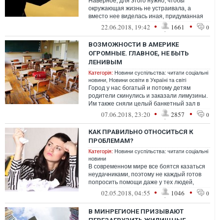
Наверное, для этого нужно, чтобы
окружающая жизнь не устраивала, а
вместо нее виделась иная, придуманная
для самого себя. Иначе – почему бы не
•
•
22.06.2018, 19:42
1661
0
работат...
ВОЗМОЖНОСТИ В АМЕРИКЕ
ОГРОМНЫЕ. ГЛАВНОЕ, НЕ БЫТЬ
ЛЕНИВЫМ
Категорія:
Новини суспільства: читати соціальні
новини
,
Новини освіти в Україні та світі
Город у нас богатый и потому детям
родители скинулись и заказали лимузины.
Им также сняли целый банкетный зал в
одном из старых особняков штата, котор...
•
•
07.06.2018, 23:20
2857
0
КАК ПРАВИЛЬНО ОТНОСИТЬСЯ К
ПРОБЛЕМАМ?
Категорія:
Новини суспільства: читати соціальні
новини
В современном мире все боятся казаться
неудачниками, поэтому не каждый готов
попросить помощи даже у тех людей,
которые не откажут.
•
•
02.05.2018, 04:55
1046
0
В МИНРЕГИОНЕ ПРИЗЫВАЮТ