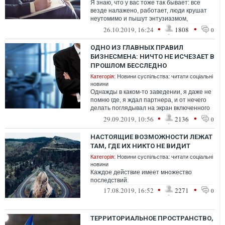
Я знаю, что у вас тоже так бывает: все
везде налажено, работает, люди крушат
неутомимо и пышут энтузиазмом,
директора делают вам бодрейшие
•
•
26.10.2019, 16:24
1808
0
рапорты, мо...
ОДНО ИЗ ГЛАВНЫХ ПРАВИЛ
БИЗНЕСМЕНА: НИЧТО НЕ ИСЧЕЗАЕТ В
ПРОШЛОМ БЕССЛЕДНО
Категорія:
Новини суспільства: читати соціальні
новини
Однажды в каком-то заведении, я даже не
помню где, я ждал партнера, и от нечего
делать поглядывал на экран включенного
телевизора
•
•
29.09.2019, 10:56
2136
0
НАСТОЯЩИЕ ВОЗМОЖНОСТИ ЛЕЖАТ
ТАМ, ГДЕ ИХ НИКТО НЕ ВИДИТ
Категорія:
Новини суспільства: читати соціальні
новини
Каждое действие имеет множество
последствий.
•
•
17.08.2019, 16:52
2271
0
ТЕРРИТОРИАЛЬНОЕ ПРОСТРАНСТВО,