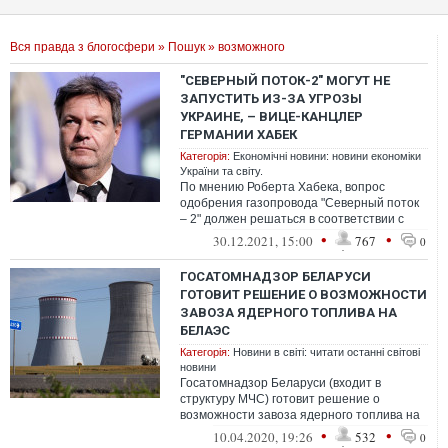
Вся правда з блогосфери
»
Пошук
» возможного
"СЕВЕРНЫЙ ПОТОК-2" МОГУТ НЕ
ЗАПУСТИТЬ ИЗ-ЗА УГРОЗЫ
УКРАИНЕ, – ВИЦЕ-КАНЦЛЕР
ГЕРМАНИИ ХАБЕК
Категорія:
Економічні новини: новини економіки
України та світу.
По мнению Роберта Хабека, вопрос
одобрения газопровода "Северный поток
– 2" должен решаться в соответствии с
законом. Но он допускает возможность
•
•
30.12.2021, 15:00
767
0
оста...
ГОСАТОМНАДЗОР БЕЛАРУСИ
ГОТОВИТ РЕШЕНИЕ О ВОЗМОЖНОСТИ
ЗАВОЗА ЯДЕРНОГО ТОПЛИВА НА
БЕЛАЭС
Категорія:
Новини в світі: читати останні світові
новини
Госатомнадзор Беларуси (входит в
структуру МЧС) готовит решение о
возможности завоза ядерного топлива на
БелАЭС, сообщила начальник
•
•
10.04.2020, 19:26
532
0
Госатомнадзора Оль...