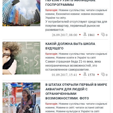
ПЕРЕЗАГРУЗИТЬ ЖИЛИЩНЫЕ
ГОСПРОГРАММЫ
Категорія:
Новини суспільства: читати соціальні
новини
,
Економічні новини: новини економіки
України та світу.
У потребителей отсутствуют средства для
покупки квартир, первичный рынок не
развивается.
•
•
26.09.2017, 08:00
1861
0
КАКОЙ ДОЛЖНА БЫТЬ ШКОЛА
БУДУЩЕГО
Категорія:
Новини суспільства: читати соціальні
новини
,
Новини освіти в Україні та світі
Самая страшная беда 21-го века, века
неограниченных возможностей, это
остановленное саморазвитие.
•
•
01.09.2017, 15:41
1570
0
В ШТАТАХ ОТКРЫЛИ ПЕРВЫЙ В МИРЕ
АКВАПАРК ДЛЯ ЛЮДЕЙ С
ОГРАНИЧЕННЫМИ
ВОЗМОЖНОСТЯМИ. ФОТО
Категорія:
Новини суспільства: читати соціальні
новини
,
Новини в світі: читати останні світові
новини
,
Новини культури в Україні та світі