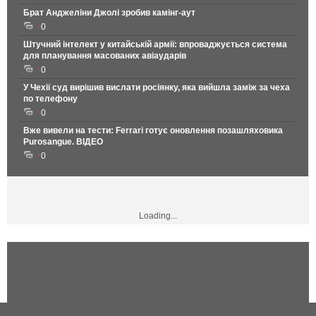
Брат Анджеліни Джолі зробив камінг-аут
0
Штучний інтелект у китайській армії: впроваджується система
для планування масованих авіаударів
0
У Чехії суд вирішив вислати росіянку, яка вийшла заміж за чеха
по телефону
0
Вже вивели на тести: Ferrari готує оновлення позашляховика
Purosangue. ВІДЕО
0
Loading...