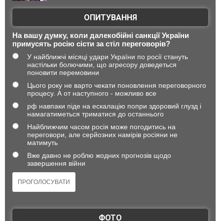
ОПИТУВАННЯ
На вашу думку, коли далекобійні санкції України
примусять росію сісти за стіл переговорів?
У найближчі місяці удари України по росії стануть
настільки болючими, що агресору доведеться
поновити перемовини
Цього року не варто чекати поновлення переговорного
процесу. А от наступного - можливо все
рф навпаки піде на ескалацію попри здоровий глузд і
намагатиметься триматися до останнього
Найближчим часом росія може погодитись на
переговори, але серйозних намірів росіяни не
матимуть
Вже давно не роблю жодних прогнозів щодо
завершення війни
ФОТО