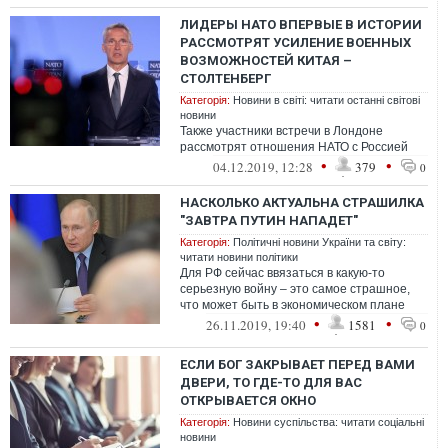
ЛИДЕРЫ НАТО ВПЕРВЫЕ В ИСТОРИИ
РАССМОТРЯТ УСИЛЕНИЕ ВОЕННЫХ
ВОЗМОЖНОСТЕЙ КИТАЯ –
СТОЛТЕНБЕРГ
Категорія:
Новини в світі: читати останні світові
новини
Также участники встречи в Лондоне
рассмотрят отношения НАТО с Россией
•
•
04.12.2019, 12:28
379
0
НАСКОЛЬКО АКТУАЛЬНА СТРАШИЛКА
"ЗАВТРА ПУТИН НАПАДЕТ"
Категорія:
Політичні новини України та світу:
читати новини політики
Для РФ сейчас ввязаться в какую-то
серьезную войну – это самое страшное,
что может быть в экономическом плане
•
•
26.11.2019, 19:40
1581
0
ЕСЛИ БОГ ЗАКРЫВАЕТ ПЕРЕД ВАМИ
ДВЕРИ, ТО ГДЕ-ТО ДЛЯ ВАС
ОТКРЫВАЕТСЯ ОКНО
Категорія:
Новини суспільства: читати соціальні
новини