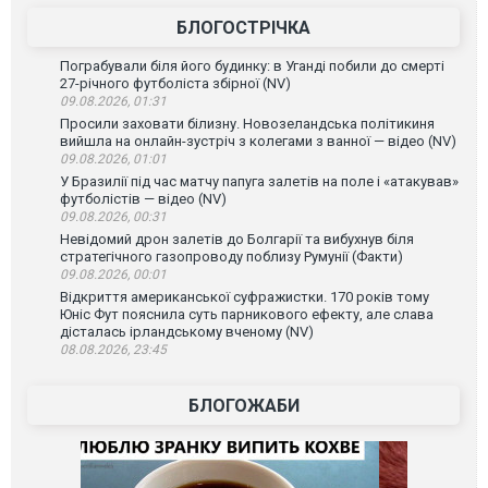
БЛОГОСТРІЧКА
Пограбували біля його будинку: в Уганді побили до смерті
27-річного футболіста збірної (NV)
09.08.2026, 01:31
Просили заховати білизну. Новозеландська політикиня
вийшла на онлайн-зустріч з колегами з ванної — відео (NV)
09.08.2026, 01:01
У Бразилії під час матчу папуга залетів на поле і «атакував»
футболістів — відео (NV)
09.08.2026, 00:31
Невідомий дрон залетів до Болгарії та вибухнув біля
стратегічного газопроводу поблизу Румунії (Факти)
09.08.2026, 00:01
Відкриття американської суфражистки. 170 років тому
Юніс Фут пояснила суть парникового ефекту, але слава
дісталась ірландському вченому (NV)
08.08.2026, 23:45
БЛОГОЖАБИ