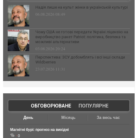
Надія лише на культ жінки в українській культурі
06.08.2026 08:49
Чому США не готові передати Україні ліцензію на
виробництво ракет Patriot: політика, безпека та
можливі альтернативи
03.08.2026 20:24
Перспектива: ЗСУ добомблять і всі інші склади
Wildberries
23.07.2026 11:31
ОБГОВОРЮВАНЕ
|
ПОПУЛЯРНЕ
День
Місяць
За весь час
Магнітні бурі: прогноз на вихідні
0