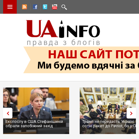
Експослу в США Стефанішиній
Трамп не передасть Україні
обрали запобіжний захід
сотні ракет до Patriot, бо у С
...