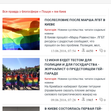
Вся правда з блогосфери
»
Пошук
» геи Киев
ПОСЛЕСЛОВИЕ ПОСЛЕ МАРША ЛГБТ В
КИЕВЕ
Категорія:
Новини суспільства: читати соціальні
новини
В Киеве прошёл «Марш Равенства». ЛГБТ
ресурсы с радостью сообщают, что
прошёл он без проблем. Полиция, мол,
сработала, задержала 50 человек
•
•
13.06.2016, 07:54
4450
0
12 ИЮНЯ БУДЕТ ТЕСТОМ ДЛЯ
ПОЛИЦИИ И ДЛЯ ГОСУДАРСТВА -
ЖУРНАЛИСТ О ПРЕДСТОЯЩЕМ ГЕЙ-
ПАРАДЕ
Категорія:
Новини суспільства: читати соціальні
новини
На Кривбасе набирают бусики титушни
(правильнее сказать плохие актеры
силового патриотического жанра) на
воскресенье "мочить п*доров". Так что все
•
•
09.06.2016, 07:28
1965
0
по ...
В КИЕВЕ СОСТОЯЛАСЬ ПЕРВАЯ ГЕЙ-