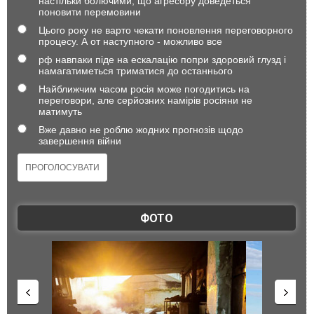
настільки болючими, що агресору доведеться
поновити перемовини
Цього року не варто чекати поновлення переговорного
процесу. А от наступного - можливо все
рф навпаки піде на ескалацію попри здоровий глузд і
намагатиметься триматися до останнього
Найближчим часом росія може погодитись на
переговори, але серйозних намірів росіяни не
матимуть
Вже давно не роблю жодних прогнозів щодо
завершення війни
ФОТО