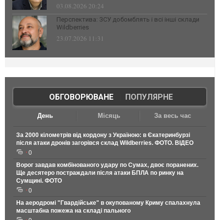
03.08.2026 20:24
Перспектива: ЗСУ добомблять і всі інші склади
Wildberries
23.07.2026 11:31
ОБГОВОРЮВАНЕ
|
ПОПУЛЯРНЕ
День
Місяць
За весь час
За 2000 кілометрів від кордону з Україною: в Єкатеринбурзі
після атаки дронів загорівся склад Wildberries. ФОТО. ВІДЕО
0
Ворог завдав комбінованого удару по Сумах, двоє поранених.
Ще десятеро постраждали після атаки БПЛА по ринку на
Сумщині. ФОТО
0
На аеродромі "Гвардійське" в окупованому Криму спалахнула
масштабна пожежа на складі пального