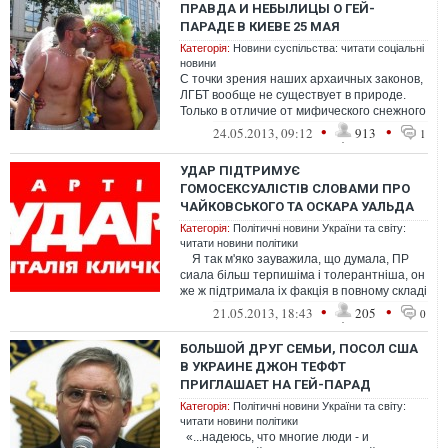
ПРАВДА И НЕБЫЛИЦЫ О ГЕЙ-
ПАРАДЕ В КИЕВЕ 25 МАЯ
Категорія:
Новини суспільства: читати соціальні
новини
С точки зрения наших архаичных законов,
ЛГБТ вообще не существует в природе.
Только в отличие от мифического снежного
человека мы есть, и нас довольно...
•
•
24.05.2013, 09:12
913
1
УДАР ПІДТРИМУЄ
ГОМОСЕКСУАЛІСТІВ СЛОВАМИ ПРО
ЧАЙКОВСЬКОГО ТА ОСКАРА УАЛЬДА
Категорія:
Політичні новини України та світу:
читати новини політики
Я так м'яко зауважила, що думала, ПР
сиала більш терпишіма і толерантніша, он
же ж підтримала іх факція в повному складі
вшанування па...
•
•
21.05.2013, 18:43
205
0
БОЛЬШОЙ ДРУГ СЕМЬИ, ПОСОЛ США
В УКРАИНЕ ДЖОН ТЕФФТ
ПРИГЛАШАЕТ НА ГЕЙ-ПАРАД
Категорія:
Політичні новини України та світу:
читати новини політики
«...надеюсь, что многие люди - и