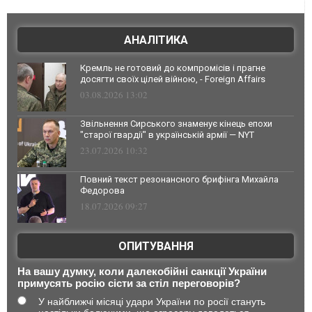
АНАЛІТИКА
Кремль не готовий до компромісів і прагне
досягти своїх цілей війною, - Foreign Affairs
03.08.2026 13:02
Звільнення Сирського знаменує кінець епохи
"старої гвардії" в українській армії — NYT
23.07.2026 10:32
Повний текст резонансного брифінга Михайла
Федорова
18.07.2026 09:27
ОПИТУВАННЯ
На вашу думку, коли далекобійні санкції України
примусять росію сісти за стіл переговорів?
У найближчі місяці удари України по росії стануть