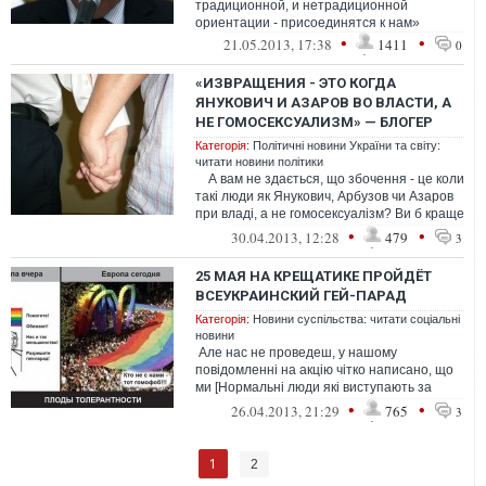
традиционной, и нетрадиционной
ориентации - присоединятся к нам»
•
•
21.05.2013, 17:38
1411
0
«ИЗВРАЩЕНИЯ - ЭТО КОГДА
ЯНУКОВИЧ И АЗАРОВ ВО ВЛАСТИ, А
НЕ ГОМОСЕКСУАЛИЗМ» — БЛОГЕР
Категорія:
Політичні новини України та світу:
читати новини політики
А вам не здається, що збочення - це коли
такі люди як Янукович, Арбузов чи Азаров
при владі, а не гомосексуалізм? Ви б краще
під Межиг...
•
•
30.04.2013, 12:28
479
3
25 МАЯ НА КРЕЩАТИКЕ ПРОЙДЁТ
ВСЕУКРАИНСКИЙ ГЕЙ-ПАРАД
Категорія:
Новини суспільства: читати соціальні
новини
Але нас не проведеш, у нашому
повідомленні на акцію чітко написано, що
ми [Нормальні люди які виступають за
традиційні цінності, і відповідно ви...
•
•
26.04.2013, 21:29
765
3
1
2