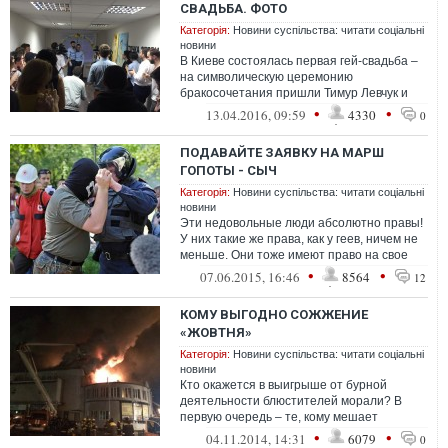
СВАДЬБА. ФОТО
Категорія:
Новини суспільства: читати соціальні
новини
В Киеве состоялась первая гей-свадьба –
на символическую церемонию
бракосочетания пришли Тимур Левчук и
Зорян Кись
•
•
13.04.2016, 09:59
4330
0
ПОДАВАЙТЕ ЗАЯВКУ НА МАРШ
ГОПОТЫ - СЫЧ
Категорія:
Новини суспільства: читати соціальні
новини
Эти недовольные люди абсолютно правы!
У них такие же права, как у геев, ничем не
меньше. Они тоже имеют право на свое
шествие.
•
•
07.06.2015, 16:46
8564
12
КОМУ ВЫГОДНО СОЖЖЕНИЕ
«ЖОВТНЯ»
Категорія:
Новини суспільства: читати соціальні
новини
Кто окажется в выигрыше от бурной
деятельности блюстителей морали? В
первую очередь – те, кому мешает
существование независимых культурных
•
•
04.11.2014, 14:31
6079
0