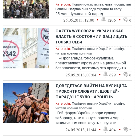
Категорія:
Новини суспільства: читати соціальні
новини
,
Надзвичайні події України та світу.
25 мая Шулявка, гей-парад
•
•
25.05.2013, 12:00
1206
0
GAZETA WYBORCZA: УКРАИНСКАЯ
ВЛАСТЬ В СОСТОЯНИИ ЗАЩИЩАТЬ
ТОЛЬКО СЕБЯ
Категорія:
Політичні новини України та світу:
читати новини політики
«Пропаганда гомосексуализма
представляет угрозу для национальной
безопасности, поскольку это приводит к
распространению ВИЧ / ...
•
•
25.05.2013, 07:04
629
0
ДОВЕДЕТЬСЯ ВИЙТИ НА ВУЛИЦІ ТА
ПРОКОНТРОЛЮВАТИ, ЩОБ ГЕЙ-
ПАРАДУ НЕ БУЛО - АРОНЕЦЬ
Категорія:
Політичні новини України та світу:
читати новини політики
Гей-форум України, попри судову
заборону, таки планує провести марш,
таким чином вони хочуть зіпсувати
святковий настрій киянам та гостям мі...
•
•
24.05.2013, 11:44
404
2