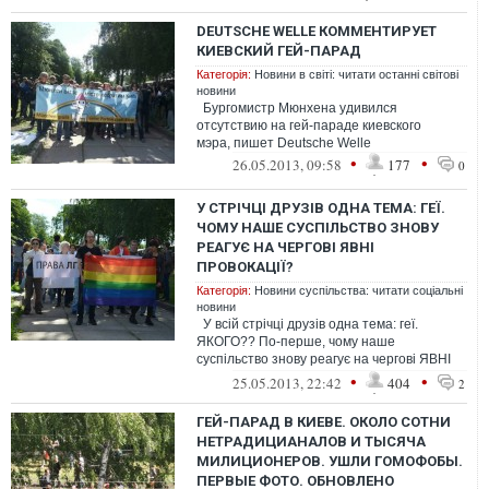
инсти...
DEUTSCHE WELLE КОММЕНТИРУЕТ
КИЕВСКИЙ ГЕЙ-ПАРАД
Категорія:
Новини в світі: читати останні світові
новини
Бургомистр Мюнхена удивился
отсутствию на гей-параде киевского
мэра, пишет Deutsche Welle
•
•
26.05.2013, 09:58
177
0
У СТРІЧЦІ ДРУЗІВ ОДНА ТЕМА: ГЕЇ.
ЧОМУ НАШЕ СУСПІЛЬСТВО ЗНОВУ
РЕАГУЄ НА ЧЕРГОВІ ЯВНІ
ПРОВОКАЦІЇ?
Категорія:
Новини суспільства: читати соціальні
новини
У всій стрічці друзів одна тема: геї.
ЯКОГО?? По-перше, чому наше
суспільство знову реагує на чергові ЯВНІ
провокації? Ця тема, подібна закону...
•
•
25.05.2013, 22:42
404
2
ГЕЙ-ПАРАД В КИЕВЕ. ОКОЛО СОТНИ
НЕТРАДИЦИАНАЛОВ И ТЫСЯЧА
МИЛИЦИОНЕРОВ. УШЛИ ГОМОФОБЫ.
ПЕРВЫЕ ФОТО. ОБНОВЛЕНО