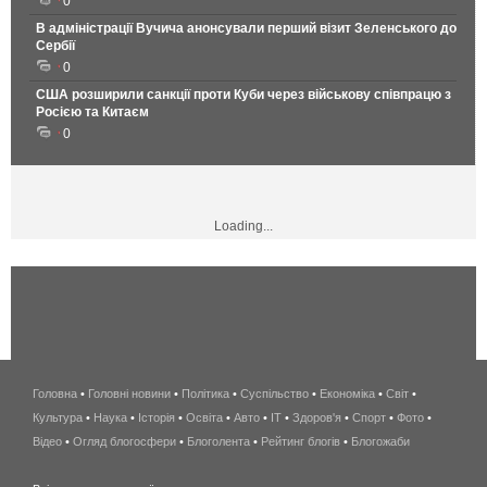
0
В адміністрації Вучича анонсували перший візит Зеленського до
Сербії
0
США розширили санкції проти Куби через військову співпрацю з
Росією та Китаєм
0
Loading...
Головна
•
Головні новини
•
Політика
•
Суспільство
•
Економіка
беспроводной
•
Світ
•
Культура
•
Наука
•
Історія
•
Освіта
•
Авто
•
IT
•
Здоров'я
интернет
•
Спорт
•
Фото
•
Відео
•
Огляд блогосфери
•
Блоголента
•
Рейтинг блогів
киев
•
Блогожаби
и