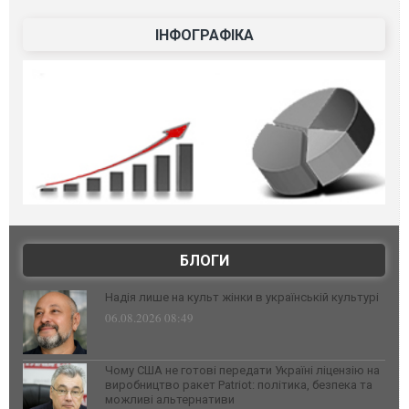
ІНФОГРАФІКА
БЛОГИ
Надія лише на культ жінки в українській культурі
06.08.2026 08:49
Чому США не готові передати Україні ліцензію на
виробництво ракет Patriot: політика, безпека та
можливі альтернативи