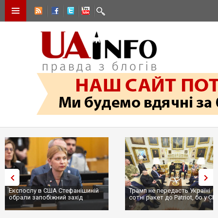
Експослу в США Стефанішиній
Трамп не передасть Україні
обрали запобіжний захід
сотні ракет до Patriot, бо у С
...