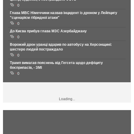
0
Глава МВС Німеччини назвав інцидент із дроном у Лейпцигу
"сценарієм гібридної атаки"
0
До Києва прибув глава МЗС Азербайджану
0
Ворожий дрон уранці вдарив по автобусу на Херсонщині:
шестеро людей постраждало
0
Трамп вимагав пояснень від Гегсета щодо дефіциту
боєприпасів, - ЗМІ
0
Loading...