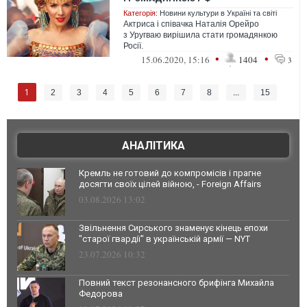
Категорія:
Новини культури в Україні та світі
Актриса і співачка Наталія Орейро
з Уругваю вирішила стати громадянкою
Росії.
•
•
15.06.2020, 15:16
1404
3
1
2
3
4
5
6
7
8
...
15
АНАЛІТИКА
Кремль не готовий до компромісів і прагне
досягти своїх цілей війною, - Foreign Affairs
03.08.2026 13:02
Звільнення Сирського знаменує кінець епохи
"старої гвардії" в українській армії — NYT
23.07.2026 10:32
Повний текст резонансного брифінга Михайла
Федорова