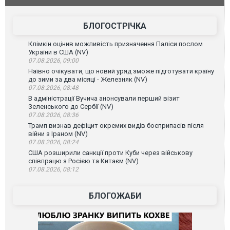
атаку. ВІД
БЛОГОСТРІЧКА
Клімкін оцінив можливість призначення Паліси послом
України в США (NV)
07.08.2026, 09:00
Наївно очікувати, що новий уряд зможе підготувати країну
до зими за два місяці - Железняк (NV)
07.08.2026, 08:48
В адміністрації Вучича анонсували перший візит
Зеленського до Сербії (NV)
07.08.2026, 08:36
Трамп визнав дефіцит окремих видів боєприпасів після
війни з Іраном (NV)
07.08.2026, 08:24
США розширили санкції проти Куби через військову
співпрацю з Росією та Китаєм (NV)
07.08.2026, 08:12
БЛОГОЖАБИ