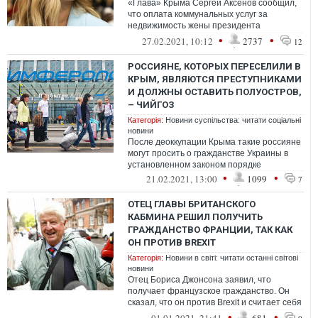
«Глава» Крыма Сергей Аксенов сообщил,
что оплата коммунальных услуг за
недвижимость жены президента
Украины Владимира Зеленского Елены на
•
•
27.02.2021, 10:12
2737
12
полуострове ...
РОССИЯНЕ, КОТОРЫХ ПЕРЕСЕЛИЛИ В
КРЫМ, ЯВЛЯЮТСЯ ПРЕСТУПНИКАМИ
И ДОЛЖНЫ ОСТАВИТЬ ПОЛУОСТРОВ,
– ЧИЙГОЗ
Категорія:
Новини суспільства: читати соціальні
новини
После деоккупации Крыма такие россияне
могут просить о гражданстве Украины в
установленном законом порядке
•
•
21.02.2021, 13:00
1099
7
ОТЕЦ ГЛАВЫ БРИТАНСКОГО
КАБМИНА РЕШИЛ ПОЛУЧИТЬ
ГРАЖДАНСТВО ФРАНЦИИ, ТАК КАК
ОН ПРОТИВ BREXIT
Категорія:
Новини в світі: читати останні світові
новини
Отец Бориса Джонсона заявил, что
получает французское гражданство. Он
сказал, что он против Brexit и считает себя
европейцем.
•
•