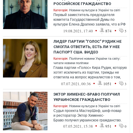
РОССИЙСКОЕ ГРАЖДАНСТВО
Категорія:
Новини культури в Україні та світі
Первый заместитель председателя
комитета Государственной Думы по
культуре Елена Драпеко заявила, что в РФ
на всех хватит земли и богатства.
•
•
19.08.2021, 17:40
874
5
ЛИДЕР ПАРТИИ "ГОЛОС" РУДИК НЕ
СМОГЛА ОТВЕТИТЬ, ЕСТЬ ЛИ У НЕЕ
ПАСПОРТ США. ВИДЕО
Категорія:
Політичні новини України та світу:
читати новини політики
Глава партии «Голос» Кира Рудик, которую
хотят исключить из партии, трижды не
ответила на вопрос журналистов о том,
есть ли у нее паспорт США.
•
•
07.07.2021, 00:36
1051
3
ЭКТОР ХИМЕНЕС-БРАВО ПОЛУЧИЛ
УКРАИНСКОЕ ГРАЖДАНСТВО
Категорія:
Новини культури в Україні та світі
Судья проекта МастерШеф, шеф-повар
и ресторатор Эктор Хименес-
Браво получил украинское гражданство.
•
•
07.05.2021, 15:38
951
0