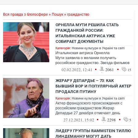
Вся правда з блогосфери
»
Пошук
» гражданство
ОРНЕЛЛА МУТИ РЕШИЛА СТАТЬ
ГРАЖДАНКОЙ РОССИИ:
ИТАЛЬЯНСКАЯ АКТРИСА УЖЕ
СОБИРАЕТ ДОКУМЕНТЫ
Категорія:
Новини культури в Україні та світі
Итальянская актриса Орнелла
Мути заявила о желании получить
российское гражданство. Звезда фильмов
"Укрощение строптивого" и "Безумно
•
•
02.02.2022, 12:41
2061
15
влюбленный" уже ...
ЖЕРАРУ ДЕПАРДЬЕ – 73: КАК
БЫВШИЙ ВОР И ПОПУЛЯРНЫЙ АКТЕР
ПРОДАЛСЯ ПУТИНУ
Категорія:
Новини культури в Україні та світі
Актер французского происхождения с
российским гражданством Жерар
Депардье 27 декабря отмечает день
рождения. Ему исполнилось 73 года
•
•
27.12.2021, 15:02
2298
5
ЛИДЕРУ ГРУППЫ RAMMSTEIN ТИЛЛЮ
ЛИНДЕМАННУ МОГУТ ДАТЬ