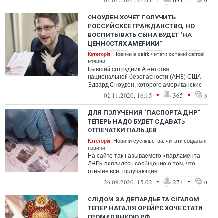
01.01.2021, 21:41
681
0
СНОУДЕН ХОЧЕТ ПОЛУЧИТЬ
РОССИЙСКОЕ ГРАЖДАНСТВО, НО
ВОСПИТЫВАТЬ СЫНА БУДЕТ "НА
ЦЕННОСТЯХ АМЕРИКИ"
Категорія:
Новини в світі: читати останні світові
новини
Бывший сотрудник Агентства
национальной безопасности (АНБ) США
Эдвард Сноуден, которого американские
спецслужбы обвиняют в шпионаже, подал
•
•
02.11.2020, 16:15
365
3
запрос на п...
ДЛЯ ПОЛУЧЕНИЯ "ПАСПОРТА ДНР"
ТЕПЕРЬ НАДО БУДЕТ СДАВАТЬ
ОТПЕЧАТКИ ПАЛЬЦЕВ
Категорія:
Новини суспільства: читати соціальні
новини
На сайте так называемого «парламента
ДНР» появилось сообщение о том, что
отныне все, получающие
«республиканские паспорта», обязаны
•
•
26.09.2020, 15:02
274
0
проходить процедур...
СЛІДОМ ЗА ДЕПАРДЬЕ ТА СІГАЛОМ.
ТЕПЕР НАТАЛІЯ ОРЕЙРО ХОЧЕ СТАТИ
ГРОМАДЯНКОЮ РФ