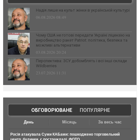
Надія лише на культ жінки в українській культурі
06.08.2026 08:49
Чому США не готові передати Україні ліцензію на
виробництво ракет Patriot: політика, безпека та
можливі альтернативи
03.08.2026 20:24
Перспектива: ЗСУ добомблять і всі інші склади
Wildberries
23.07.2026 11:31
ОБГОВОРЮВАНЕ
|
ПОПУЛЯРНЕ
День
Місяць
За весь час
Росія атакувала Суми КАБами: пошкоджено торговельний
центр, будинки, є постраждалі. ФОТО