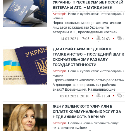
УКРАИНЫ ПРЕСЛЕДУЕМЫЕ РОССИЕЙ
ВЕТЕРАНЫ АТО, – МУЖДАБАЕВ
Категорія:
Новини суспільства: читати соціальні
новини
Через несколько месяцев автоматически
лишатся гражданства Украины те
ветераны АТО, преследуемые Россией
лица, которым в 2019 году своим первым
•
•
14.03.2021, 17:05
2163
9
указом ...
ДМИТРИЙ РАИМОВ: ДВОЙНОЕ
ГРАЖДАНСТВО – ПОСЛЕДНИЙ ШАГ К
ОКОНЧАТЕЛЬНОМУ РАЗВАЛУ
ГОСУДАРСТВЕННОСТИ
Категорія:
Новини суспільства: читати соціальні
новини
Прикрываются «возможностью работать».
А договорится о нормальных рабочих
визах? Временщики. Разваливающие
государственность
•
•
05.03.2021, 20:10
1130
5
ЖЕНУ ЗЕЛЕНСКОГО УЛИЧИЛИ В
ОПЛАТЕ КОММУНАЛЬНЫХ УСЛУГ ЗА
НЕДВИЖИМОСТЬ В КРЫМУ
Категорія:
Політичні новини України та світу:
читати новини політики