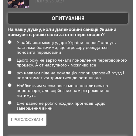
18.07.2026 09:27
ОПИТУВАННЯ
На вашу думку, коли далекобійні санкції України
примусять росію сісти за стіл переговорів?
У найближчі місяці удари України по росії стануть
настільки болючими, що агресору доведеться
поновити перемовини
Цього року не варто чекати поновлення переговорного
процесу. А от наступного - можливо все
рф навпаки піде на ескалацію попри здоровий глузд і
намагатиметься триматися до останнього
Найближчим часом росія може погодитись на
переговори, але серйозних намірів росіяни не
матимуть
Вже давно не роблю жодних прогнозів щодо
завершення війни