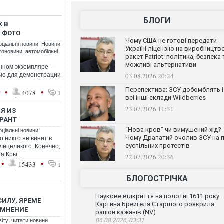
БЛОГИ
Х В
 ФОТО
Чому США не готові передати
оціальні новини
,
Новини
Україні ліцензію на виробництв
тоновини: автомобільні
ракет Patriot: політика, безпека 
можливі альтернативи
енном экземпляре —
ные для демонстрации
03.08.2026 20:24
Перспектива: ЗСУ добомблять і
•
•
0
4078
1
всі інші склади Wildberries
23.07.2026 11:31
НЯ ИЗ
ГРАНТ
“Нова кров” чи вимушений хід?
оціальні новини
Чому Драпатий очолив ЗСУ на п
о никто не винит в
суспільних протестів
лнцеликого. Конечно,
а Кры...
22.07.2026 20:36
•
•
15433
1
БЛОГОСТРІЧКА
Наукове відкриття на полотні 1611 року.
ИЛУ, ЯРЕМЕ
Картина Брейгеля Старшого розкрила
- МНЕНИЕ
раціон кажанів (NV)
06.08.2026, 03:31
віту: читати новини