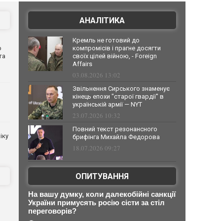
АНАЛІТИКА
Кремль не готовий до
о
компромісів і прагне досягти
та
своїх цілей війною, - Foreign
Affairs
03.08.2026 13:02
Звільнення Сирського знаменує
кінець епохи "старої гвардії" в
українській армії — NYT
23.07.2026 10:32
Повний текст резонансного
іку
брифінга Михайла Федорова
18.07.2026 09:27
ОПИТУВАННЯ
На вашу думку, коли далекобійні санкції
України примусять росію сісти за стіл
переговорів?