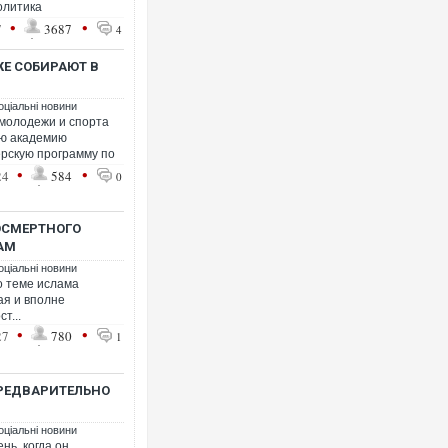
олитика
•
•
7
3687
4
ЖЕ СОБИРАЮТ В
оціальні новини
 молодежи и спорта
ую академию
ерскую программу по
•
•
24
584
0
ОСМЕРТНОГО
АМ
оціальні новини
по теме ислама
ая и вполне
т...
•
•
27
780
1
РЕДВАРИТЕЛЬНО
оціальні новини
нь, когда он