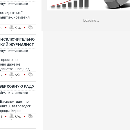
віту: читати новини
резидентської
ільнити», - отметил
Loading...
•
•
19
534
0
 ИСКЛЮЧИТЕЛЬНО
ЕЦКИЙ ЖУРНАЛИСТ
віту: читати новини
 просто не
 оно даже не
динственное, над ...
•
•
37
651
0
 ВЕРХОВНУЮ РАДУ
віту: читати новини
 Василюк идет по
енка, Светловодск,
родка Киров...
•
•
31
894
0