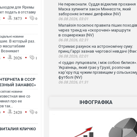
Не переконали. Суддя відхилив прохання
выходом для Яремы
Маска зупинити закон Міннесоти, який
ет подать в отставку
забороняє інтимні дипфейки (NV)
•
•
2
3873
0
06.08.2026, 03:01
Малайзія посилює правила піших поході
через тренд на «скорочені» маршрути
в соцмережах (NV)
оціальні новини
06.08.2026, 02:31
шие. В который раз.
но масштабами
Отримає рахунок на астрономічну суму:
. Возникает
принц Гаррі зазнав чергової невдачі (Фак
•
•
06.08.2026, 02:01
8
2026
1
«І суддю лупцювали, і між собою билися».
Українець, який грає у Грузії, розпочав
кар'єру під чужим прізвищем у сільськом
футболі (NV)
НТЕРНЕТА В СССР
06.08.2026, 01:31
ЛЕЗНЫЙ ЗАНАВЕС»
 світові новини
известная мне со
омнил про ее
ІНФОГРАФІКА
в так...
•
•
0
2420
0
ВИТАЛИЯ КЛИЧКО