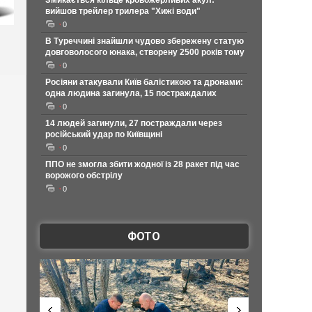
Змикається кільце кровожерливих акул:
вийшов трейлер трилера "Хижі води"
0
В Туреччині знайшли чудово збережену статую
довговолосого юнака, створену 2500 років тому
0
Росіяни атакували Київ балістикою та дронами:
одна людина загинула, 15 постраждалих
0
14 людей загинули, 27 постраждали через
російський удар по Київщині
0
ППО не змогла збити жодної із 28 ракет під час
ворожого обстрілу
0
ФОТО