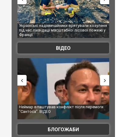
раїнські надзвичайники врятували козуленя
СБУ за сприяння Нацполіц
д час ліквідації масштабної лісової пожежі у
Болгарії затримала міжна
анції
ФОТО
ВІДЕО
еймар влаштував конфлікт після перемоги
Мудрик провів перший мат
Сантоса". ВІДЕО
допінгової дискваліфікаці
БЛОГОЖАБИ