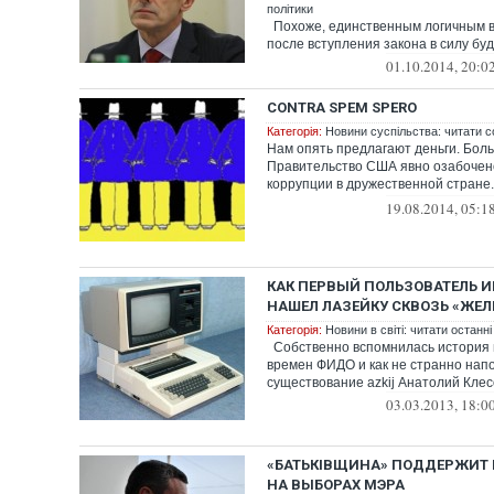
політики
Похоже, единственным логичным 
после вступления закона в силу буд
01.10.2014, 20:0
CONTRA SPEM SPERO
Категорія:
Новини суспільства: читати с
Нам опять предлагают деньги. Боль
Правительство США явно озабоче
коррупции в дружественной стране
единствен...
19.08.2014, 05:1
КАК ПЕРВЫЙ ПОЛЬЗОВАТЕЛЬ И
НАШЕЛ ЛАЗЕЙКУ СКВОЗЬ «ЖЕ
Категорія:
Новини в світі: читати останні
Собственно вспомнилась история 
времен ФИДО и как не странно нап
существование azkij Анатолий Клесо
03.03.2013, 18:0
«БАТЬКІВЩИНА» ПОДДЕРЖИТ 
НА ВЫБОРАХ МЭРА