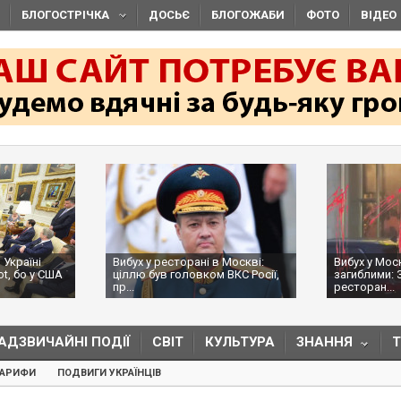
БЛОГОСТРІЧКА
ДОСЬЄ
БЛОГОЖАБИ
ФОТО
ВІДЕО
 Україні
Вибух у ресторані в Москві:
Вибух у Мос
ot, бо у США
ціллю був головком ВКС Росії,
загиблими: 
пр...
ресторан...
АДЗВИЧАЙНІ ПОДІЇ
СВІТ
КУЛЬТУРА
ЗНАННЯ
ТАРИФИ
ПОДВИГИ УКРАЇНЦІВ