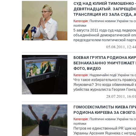
СУД НАД ЮЛИЕЙ ТИМОШЕНКО —
ДЕВЯТНАДЦАТЫЙ. ЗАПРЕЩЁН
ТРАНСЛЯЦИЯ ИЗ ЗАЛА СУДА, 
Категорія:
Політичні новини України та с
політики
5 августа 2011 года суд над лидеро
объединённой демократической оп
председателем политической парт
...
05.08.2011, 12:4
БОЕВАЯ ГРУППА РОДИОНА КИ
БЕЗНАКАЗАННО УНИЧТОЖАЕТ 
ФОТО, ВИДЕО
Категорія:
Надзвичайні події України та с
Что такое избирательность правосу
Януковича? Это когда обвиняемый 
убийства журналиста Георгия Гонг
Алексей П...
28.07.2011, 16:0
ГОМОСЕКСУАЛИСТЫ КИЕВА ПР
РОДИОНА КИРЕЕВА ЗА СВОЕГО.
Категорія:
Політичні новини України та с
політики
Петров не единственный PR`щик н
Украины Арсения Яценюка с нетр