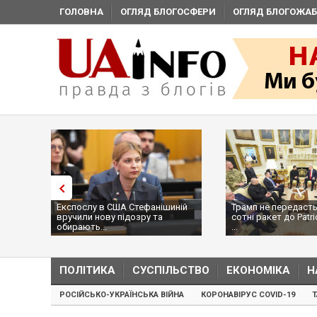
ГОЛОВНА
ОГЛЯД БЛОГОСФЕРИ
ОГЛЯД БЛОГОЖАБ
Експослу в США Стефанішиній
Трамп не передасть
вручили нову підозру та
сотні ракет до Patri
обирають...
...
ПОЛІТИКА
СУСПІЛЬСТВО
ЕКОНОМІКА
Н
РОСІЙСЬКО-УКРАЇНСЬКА ВІЙНА
КОРОНАВІРУС COVID-19