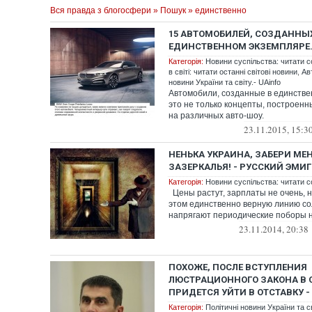
Вся правда з блогосфери
»
Пошук
» единственно
15 АВТОМОБИЛЕЙ, СОЗДАННЫ
ЕДИНСТВЕННОМ ЭКЗЕМПЛЯРЕ.
Категорія:
Новини суспільства: читати с
в світі: читати останні світові новини
,
Ав
новини України та світу.- UAinfo
Автомобили, созданные в единств
это не только концепты, построен
на различных авто-шоу.
23.11.2015, 15:3
НЕНЬКА УКРАИНА, ЗАБЕРИ МЕ
ЗАЗЕРКАЛЬЯ! - РУССКИЙ ЭМИ
Категорія:
Новини суспільства: читати с
Цены растут, зарплаты не очень, н
этом единственно верную линию со
напрягают периодические поборы н
23.11.2014, 20:38
ПОХОЖЕ, ПОСЛЕ ВСТУПЛЕНИЯ
ЛЮСТРАЦИОННОГО ЗАКОНА В С
ПРИДЕТСЯ УЙТИ В ОТСТАВКУ 
Категорія:
Політичні новини України та с