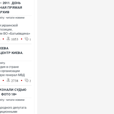
 2011. ДЕНЬ
НАЯ ПРЯМАЯ
АРХИВ
віту: читати новини
Ук
пі
м украинской
Фр
позиции,
ии ВО «Батьківщина»
•
•
4
1053
1
РЕЕВА
ЦЕНТР КИЕВА.
віту.
дия в стране
в организации
адзе генерал МВД
•
•
1
2738
2
Н
ИЗНАЛИ СУДЬЮ
"
 ФОТО 18+
віту: читати новини
ародного депутата
адиционными