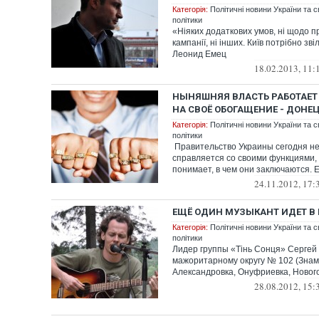
Категорія:
Політичні новини України та с
політики
«Ніяких додаткових умов, ні щодо п
кампанії, ні інших. Київ потрібно зв
Леонид Емец
18.02.2013, 11:
НЫНЯШНЯЯ ВЛАСТЬ РАБОТАЕТ
НА СВОЁ ОБОГАЩЕНИЕ - ДОН
Категорія:
Політичні новини України та с
політики
Правительство Украины сегодня не
справляется со своими функциями,
понимает, в чем они заключаются. Е
24.11.2012, 17:
ЕЩЁ ОДИН МУЗЫКАНТ ИДЕТ В
Категорія:
Політичні новини України та с
політики
Лидер группы «Тінь Сонця» Сергей
мажоритарному округу № 102 (Знам
Александровка, Онуфриевка, Нового
28.08.2012, 15: