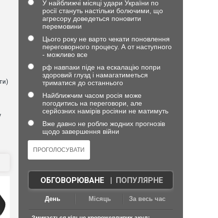
У найближчі місяці удари України по
росії стануть настільки болючими, що
агресору доведеться поновити
перемовини
Цього року не варто чекати поновлення
в
переговорного процесу. А от наступного
- можливо все
рф навпаки піде на ескалацію попри
здоровий глузд і намагатиметься
ти)
триматися до останнього
Найближчим часом росія може
погодитись на переговори, але
серйозних намірів росіяни не матимуть
у
Вже давно не роблю жодних прогнозів
щодо завершення війни
ОБГОВОРЮВАНЕ
|
ПОПУЛЯРНЕ
День
Місяць
За весь час