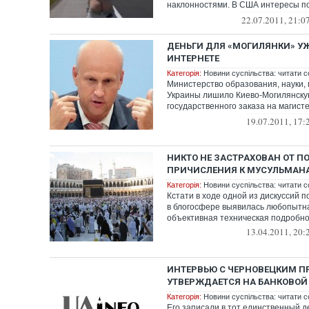
наклонностями. В США интересы п
представляет поп...
22.07.2011, 21:0
ДЕНЬГИ ДЛЯ «МОГИЛЯНКИ» У
ИНТЕРНЕТЕ
Категорія:
Новини суспільства: читати с
Министерство образования, науки,
Украины лишило Киево-Могилянск
государственного заказа на магист
журн...
19.07.2011, 17:
НИКТО НЕ ЗАСТРАХОВАН ОТ П
ПРИЧИСЛЕНИЯ К МУСУЛЬМАН
Категорія:
Новини суспільства: читати с
Кстати в ходе одной из дискуссий 
в блогосфере выявилась любопытн
объективная техническая подробнос
13.04.2011, 20:
ИНТЕРВЬЮ С ЧЕРНОВЕЦКИМ П
УТВЕРЖДАЕТСЯ НА БАНКОВОЙ
Категорія:
Новини суспільства: читати с
Его записали в тот единственный де