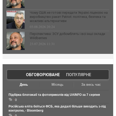
Чому США не готові передати Україні ліцензію на
виробництво ракет Patriot: політика, безпека та
можливі альтернативи
03.08.2026 20:24
Перспектива: ЗСУ добомблять і всі інші склади
Wildberries
23.07.2026 11:31
ОБГОВОРЮВАНЕ
|
ПОПУЛЯРНЕ
День
Місяць
За весь час
Підбірка блогожаб та фотоприколів від UAINFO за 7 серпня
0
Російська еліта боїться ФСБ, яка дедалі більше виходить з-під
контролю, - Bloomberg
0