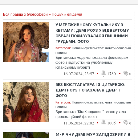
Вся правда з блогосфери
»
Пошук
» епідемія
У МЕРЕЖИВНОМУ КУПАЛЬНИКУ З
КВІТАМИ: ДЕМІ РОУЗ У ВІДВЕРТОМУ
ОБРАЗІ ПОХИЗУВАЛАСЯ ПИШНИМИ
ГРУДЬМИ. ФОТО
Категорія:
Новини суспільства: читати соціальні
новини
Британська модель показала фоловерам
фото з відпустки на улюбленому
іспанському курорті
•
•
16.07.2024, 23:57
1780
0
БЕЗ БЮСТГАЛЬТЕРА І З ЦИГАРКОЮ:
ДЕМІ РОУЗ ПОКАЗАЛА ВІДВЕРТІ
ФОТО
Категорія:
Новини суспільства: читати соціальні
новини
Британська "Кім Кардашян" влаштувала
провокаційний фотосет
•
•
11.06.2024, 22:02
1005
0
61-РІЧНУ ДЕМІ МУР ЗАПІДОЗРИЛИ В