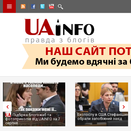
Експослу в США Стефанішині
Підбірка блогожаб та
обрали запобіжний захід
фотоприколів від UAINFO за 7
серпня