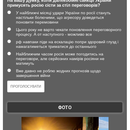
На вашу думку, коли далекобійні санкції України
примусять росію сісти за стіл переговорів?
У найближчі місяці удари України по росії стануть
настільки болючими, що агресору доведеться
поновити перемовини
Цього року не варто чекати поновлення переговорного
процесу. А от наступного - можливо все
рф навпаки піде на ескалацію попри здоровий глузд і
намагатиметься триматися до останнього
Найближчим часом росія може погодитись на
переговори, але серйозних намірів росіяни не
матимуть
Вже давно не роблю жодних прогнозів щодо
завершення війни
ФОТО