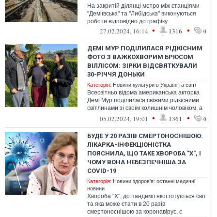
На закритій ділянці метро між станціями
"Деміївська" та "Либідська" виконуються
роботи відповідно до графіку.
•
•
27.02.2024, 16:14
1316
0
ДЕМІ МУР ПОДІЛИЛАСЯ РІДКІСНИМ
ФОТО З ВАЖКОХВОРИМ БРЮСОМ
ВІЛЛІСОМ: ЗІРКИ ВІДСВЯТКУВАЛИ
30-РІЧЧЯ ДОНЬКИ
Категорія:
Новини культури в Україні та світі
Всесвітньо відома американська акторка
Демі Мур поділилася свіжими рідкісними
світлинами зі своїм колишнім чоловіком, а
за сумісництвом і колегою Брюс...
•
•
05.02.2024, 19:01
1361
0
БУДЕ У 20 РАЗІВ СМЕРТОНОСНІШОЮ:
ЛІКАРКА-ІНФЕКЦІОНІСТКА
ПОЯСНИЛА, ЩО ТАКЕ ХВОРОБА "Х", І
ЧОМУ ВОНА НЕБЕЗПЕЧНІША ЗА
COVID-19
Категорія:
Новини здоров'я: останні медичні
новини
Хвороба "Х", до пандемії якої готується світ
та яка може стати в 20 разів
смертоноснішою за коронавірус, є