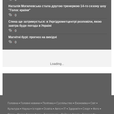
Наталія Могилевська стала другою тренеркою 14-го сезону шоу
"Голос країни"
0
Спека ще затримується: в Укргідрометцентрі розповіли, якою
завтра буде погода в Україні
0
Магнітні бурі: прогноз на вихідні
0
Loading...
Головна
•
Головні новини
•
Політика
•
Суспільство
•
Економіка
беспроводной
•
Світ
•
Культура
•
Наука
•
Історія
•
Освіта
•
Авто
•
IT
•
Здоров'я
интернет
•
Спорт
•
Фото
•