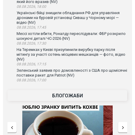
який його вразив (NV)
08.08.2026, 18:00
Українські бійці знищили обладнання РФ для управління
дронами на буровій установці Сиваш у Чорному морі —
відео (NV)
08.08.2026, 17:45
Мессі хотіли вбити, Роналду переслідували: ФБР розкрило
шокуючі деталі ЧС-2026 (NV)
08.08.2026, 17:30
На Теремках у Києві призупинили вирубку парку після
мітингу за участі сотень місцевих мешканців — фото, відео
(NV)
08.08.2026, 17:15
Зеленський заявив про домовленості з США про щомісячні
поставки ракет для Patriot (NV)
08.08.2026, 17:00
БЛОГОЖАБИ