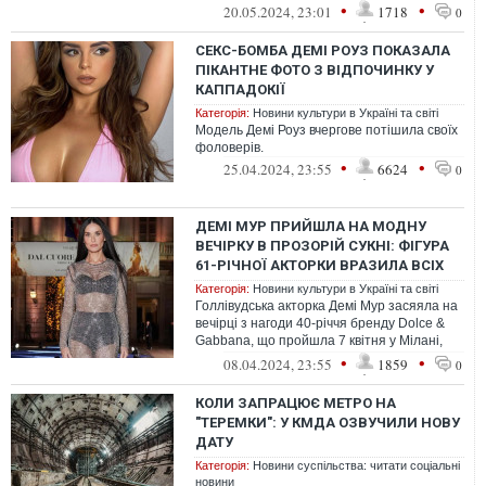
уривку з шокуючого боді-горору
•
•
20.05.2024, 23:01
1718
0
«Речовина»
СЕКС-БОМБА ДЕМІ РОУЗ ПОКАЗАЛА
ПІКАНТНЕ ФОТО З ВІДПОЧИНКУ У
КАППАДОКІЇ
Категорія:
Новини культури в Україні та світі
Модель Демі Роуз вчергове потішила своїх
фоловерів.
•
•
25.04.2024, 23:55
6624
0
ДЕМІ МУР ПРИЙШЛА НА МОДНУ
ВЕЧІРКУ В ПРОЗОРІЙ СУКНІ: ФІГУРА
61-РІЧНОЇ АКТОРКИ ВРАЗИЛА ВСІХ
Категорія:
Новини культури в Україні та світі
Голлівудська акторка Демі Мур засяяла на
вечірці з нагоди 40-річчя бренду Dolce &
Gabbana, що пройшла 7 квітня у Мілані,
Італія.
•
•
08.04.2024, 23:55
1859
0
КОЛИ ЗАПРАЦЮЄ МЕТРО НА
"ТЕРЕМКИ": У КМДА ОЗВУЧИЛИ НОВУ
ДАТУ
Категорія:
Новини суспільства: читати соціальні
новини