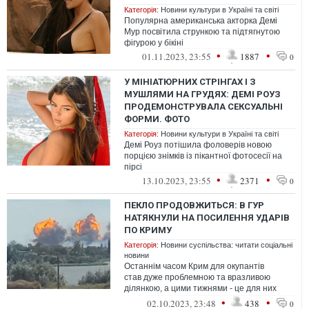
Категорія:
Новини культури в Україні та світі
Популярна американська акторка Демі
Мур посвітила стрункою та підтягнутою
фігурою у бікіні
•
•
01.11.2023, 23:55
1887
0
У МІНІАТЮРНИХ СТРІНГАХ І З
МУШЛЯМИ НА ГРУДЯХ: ДЕМІ РОУЗ
ПРОДЕМОНСТРУВАЛА СЕКСУАЛЬНІ
ФОРМИ. ФОТО
Категорія:
Новини культури в Україні та світі
Демі Роуз потішила фоловерів новою
порцією знімків із пікантної фотосесії на
пірсі
•
•
13.10.2023, 23:55
2371
0
ПЕКЛО ПРОДОВЖИТЬСЯ: В ГУР
НАТЯКНУЛИ НА ПОСИЛЕННЯ УДАРІВ
ПО КРИМУ
Категорія:
Новини суспільства: читати соціальні
новини
Останнім часом Крим для окупантів
став дуже проблемною та вразливою
ділянкою, а цими тижнями - це для них
справжнє пекло
•
•
02.10.2023, 23:48
438
0