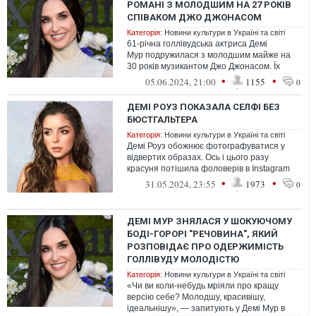
РОМАНІ З МОЛОДШИМ НА 27 РОКІВ
СПІВАКОМ ДЖО ДЖОНАСОМ
Категорія:
Новини культури в Україні та світі
61-річна голлівудська актриса Демі
Мур подружилася з молодшим майже на
30 років музикантом Джо Джонасом. Їх
разом помітили за обідом в готелі Du Cap-
•
•
05.06.2024, 21:00
1155
0
E...
ДЕМІ РОУЗ ПОКАЗАЛА СЕЛФІ БЕЗ
БЮСТГАЛЬТЕРА
Категорія:
Новини культури в Україні та світі
Демі Роуз обожнює фотографуватися у
відвертих образах. Ось і цього разу
красуня потішила фоловерів в Instagram
селфі, на якому постала у спокусливому ...
•
•
31.05.2024, 23:55
1973
0
ДЕМІ МУР ЗНЯЛАСЯ У ШОКУЮЧОМУ
БОДІ-ГОРОРІ "РЕЧОВИНА", ЯКИЙ
РОЗПОВІДАЄ ПРО ОДЕРЖИМІСТЬ
ГОЛЛІВУДУ МОЛОДІСТЮ
Категорія:
Новини культури в Україні та світі
«Чи ви коли-небудь мріяли про кращу
версію себе? Молодшу, красивішу,
ідеальнішу», — запитують у Демі Мур в