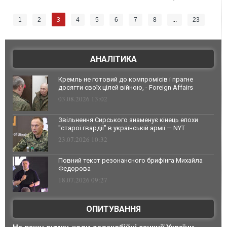
3
1
2
4
5
6
7
8
...
23
АНАЛІТИКА
Кремль не готовий до компромісів і прагне
досягти своїх цілей війною, - Foreign Affairs
03.08.2026 13:02
Звільнення Сирського знаменує кінець епохи
"старої гвардії" в українській армії — NYT
23.07.2026 10:32
Повний текст резонансного брифінга Михайла
Федорова
18.07.2026 09:27
ОПИТУВАННЯ