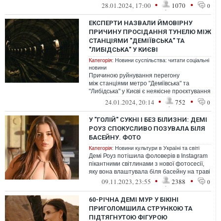
узагальненим поняттям. Медики наразі
•
•
28.01.2024, 17:00
1070
0
обгово...
ЕКСПЕРТИ НАЗВАЛИ ЙМОВІРНУ
ПРИЧИНУ ПРОСІДАННЯ ТУНЕЛЮ МІЖ
СТАНЦІЯМИ "ДЕМІЇВСЬКА" ТА
"ЛИБІДСЬКА" У КИЄВІ
Категорія:
Новини суспільства: читати соціальні
новини
Причиною руйнування перегону
між станціями метро "Деміївська" та
"Либідська" у Києві є неякісне проєктування
та будівництво ділянки.
•
•
24.01.2024, 20:14
752
0
У "ГОЛІЙ" СУКНІ І БЕЗ БІЛИЗНИ: ДЕМІ
РОУЗ СПОКУСЛИВО ПОЗУВАЛА БІЛЯ
БАСЕЙНУ. ФОТО
Категорія:
Новини культури в Україні та світі
Демі Роуз потішила фоловерів в Instagram
пікантними світлинами з нової фотосесії,
яку вона влаштувала біля басейну на траві
•
•
09.11.2023, 23:55
2388
0
60-РІЧНА ДЕМІ МУР У БІКІНІ
ПРИГОЛОМШИЛА СТРУНКОЮ ТА
ПІДТЯГНУТОЮ ФІГУРОЮ