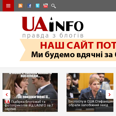
Експослу в США Стефанішині
Підбірка блогожаб та
обрали запобіжний захід
фотоприколів від UAINFO за 7
серпня