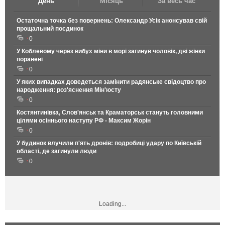
День
Місяць
За весь час
Остаточна точка без повернень: Олександр Усік анонсував свій
прощальний поєдинок
0
У Коблевому через вибух міни в морі загинув чоловік, дві жінки
поранені
0
У яких випадках доведеться замінити радянське свідоцтво про
народження: роз'яснення Мін'юсту
0
Костянтинівка, Слов'янськ та Краматорськ стануть головними
цілями осіннього наступу РФ - Максим Жорін
0
У будинок влучили п'ять дронів: подробиці удару по Київській
області, де загинули люди
0
Loading...