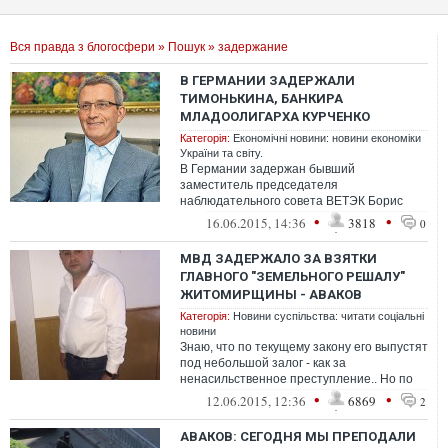
Вся правда з блогосфери
»
Пошук
» задержание
В ГЕРМАНИИ ЗАДЕРЖАЛИ
ТИМОНЬКИНА, БАНКИРА
МЛАДООЛИГАРХА КУРЧЕНКО
Категорія:
Економічні новини: новини економіки
України та світу.
В Германии задержан бывший
заместитель председателя
наблюдательного совета ВЕТЭК Борис
Тимонькин. Об этом на своей странице в
•
•
16.06.2015, 14:36
3818
0
"Фейсбук" написал адвока...
МВД ЗАДЕРЖАЛО ЗА ВЗЯТКИ
ГЛАВНОГО "ЗЕМЕЛЬНОГО РЕШАЛУ"
ЖИТОМИРЩИНЫ - АВАКОВ
Категорія:
Новини суспільства: читати соціальні
новини
Знаю, что по текущему закону его выпустят
под небольшой залог - как за
ненасильственное преступление.. Но по
собранным доказательствам взяточник
•
•
12.06.2015, 12:36
6869
2
ТОЧНО...
АВАКОВ: СЕГОДНЯ МЫ ПРЕПОДАЛИ