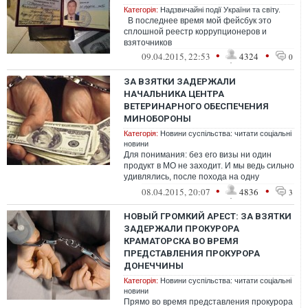
Категорія:
Надзвичайні події України та світу.
В последнее время мой фейсбук это
сплошной реестр коррупционеров и
взяточников
•
•
09.04.2015, 22:53
4324
0
ЗА ВЗЯТКИ ЗАДЕРЖАЛИ
НАЧАЛЬНИКА ЦЕНТРА
ВЕТЕРИНАРНОГО ОБЕСПЕЧЕНИЯ
МИНОБОРОНЫ
Категорія:
Новини суспільства: читати соціальні
новини
Для понимания: без его визы ни один
продукт в МО не заходит. И мы ведь сильно
удивлялись, после похода на одну
консервную фабрику - тушенка
•
•
08.04.2015, 20:07
4836
3
откровенно...
НОВЫЙ ГРОМКИЙ АРЕСТ: ЗА ВЗЯТКИ
ЗАДЕРЖАЛИ ПРОКУРОРА
КРАМАТОРСКА ВО ВРЕМЯ
ПРЕДСТАВЛЕНИЯ ПРОКУРОРА
ДОНЕЧЧИНЫ
Категорія:
Новини суспільства: читати соціальні
новини
Прямо во время представления прокурора