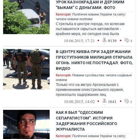
УРОК КАЗНОКРАДАМ И ДЕРЗКИМ
"БЫКАМ" С ДЕНЬГАМИ. ФОТО
Категорія:
Політичні новини України та світу:
читати новини політики
Стрельба в центре города, по колесам
пытавшегося скрыться автомобиля -
крайняя мера, но сегодня она была
необходима. Мошенники, курьеры
•
•
10.06.2015, 17:21
9139
3
преступной гру...
В ЦЕНТРЕ КИЕВА ПРИ ЗАДЕРЖАНИИ
ПРЕСТУПНИКОВ МИЛИЦИЯ ОТКРЫЛА
ОГОНЬ. НИКТО НЕ ПОСТРАДАЛ. ФОТО,
ВИДЕО
Категорія:
Новини суспільства: читати соціальні
новини
Только что на метро Арсенальная с
применением огнестрельного оружия,
произошло задержание лиц
подозреваемых в организации крупного
•
•
10.06.2015, 14:02
1641
1
конвертационого цен...
КАК Я БЫЛ "ОДЕССКИМ
СЕПАРАТИСТОМ". ИСТОРИЯ
ЗАДЕРЖАНИЯ РОССИЙСКОГО
ЖУРНАЛИСТА
Категорія:
Політичні новини України та світу: