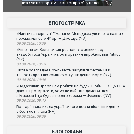
": у полон
Одесу накрила потужна злива з градом та
Вже вивели 
в тезка
ураганним вітром
позашляхов
лаха
БЛОГОСТРІЧКА
«Навіть на вершині Гімалаїв». Менеджер упевнено назвав
переможця бою Ф’юрі — Джошуа (NV)
09.08.2026, 10:30
«Рішення є». Зеленський розповів, скільки часу
знадобиться Україні на розгортання виробництва Patriot
(NV)
09.08.2026, 10:15
Литва розглядає можливість закупівлі систем ППО
та протидронних комплексів у Південної Кореї (NV)
09.08.2026, 10:00
«Подарунків Трамп нам робити не буде». В обмін на що США
дають протиракети, чому не вийшло домовитися
з Маском і що буде з переговорами — Фесенко (NV)
09.08.2026, 09:45
Болгарія викликала українського посла після інциденту
з безпілотником (NV)
09.08.2026, 09:30
БЛОГОЖАБИ