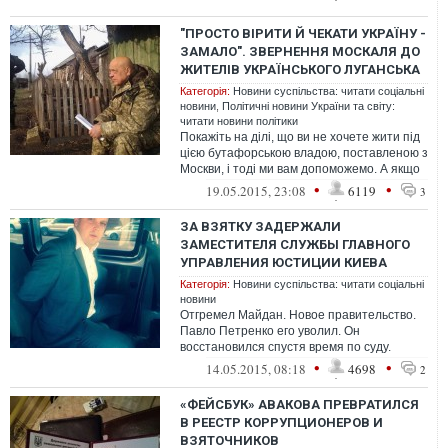
"ПРОСТО ВІРИТИ Й ЧЕКАТИ УКРАЇНУ -
ЗАМАЛО". ЗВЕРНЕННЯ МОСКАЛЯ ДО
ЖИТЕЛІВ УКРАЇНСЬКОГО ЛУГАНСЬКА
Категорія:
Новини суспільства: читати соціальні
новини
,
Політичні новини України та світу:
читати новини політики
Покажіть на ділі, що ви не хочете жити під
цією бутафорською владою, поставленою з
Москви, і тоді ми вам допоможемо. А якщо
й далі будете обурюватися ...
•
•
19.05.2015, 23:08
6119
3
ЗА ВЗЯТКУ ЗАДЕРЖАЛИ
ЗАМЕСТИТЕЛЯ СЛУЖБЫ ГЛАВНОГО
УПРАВЛЕНИЯ ЮСТИЦИИ КИЕВА
Категорія:
Новини суспільства: читати соціальні
новини
Отгремел Майдан. Новое правительство.
Павло Петренко его уволил. Он
восстановился спустя время по суду.
Решил, что время настало - и начал снова
•
•
14.05.2015, 08:18
4698
2
налаж...
«ФЕЙСБУК» АВАКОВА ПРЕВРАТИЛСЯ
В РЕЕСТР КОРРУПЦИОНЕРОВ И
ВЗЯТОЧНИКОВ