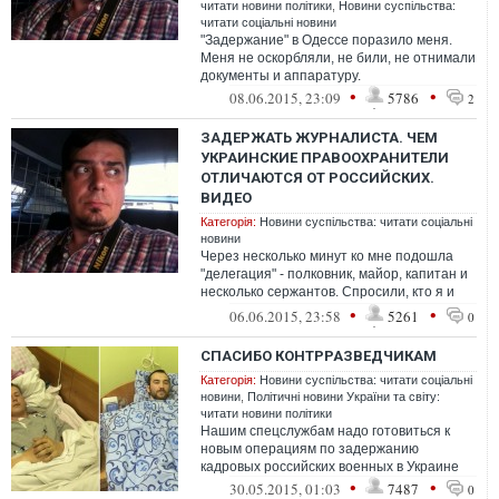
читати новини політики
,
Новини суспільства:
читати соціальні новини
"Задержание" в Одессе поразило меня.
Меня не оскорбляли, не били, не отнимали
документы и аппаратуру.
•
•
08.06.2015, 23:09
5786
2
ЗАДЕРЖАТЬ ЖУРНАЛИСТА. ЧЕМ
УКРАИНСКИЕ ПРАВООХРАНИТЕЛИ
ОТЛИЧАЮТСЯ ОТ РОССИЙСКИХ.
ВИДЕО
Категорія:
Новини суспільства: читати соціальні
новини
Через несколько минут ко мне подошла
"делегация" - полковник, майор, капитан и
несколько сержантов. Спросили, кто я и
потребовали предъявить документы
•
•
06.06.2015, 23:58
5261
0
СПАСИБО КОНТРРАЗВЕДЧИКАМ
Категорія:
Новини суспільства: читати соціальні
новини
,
Політичні новини України та світу:
читати новини політики
Нашим спецслужбам надо готовиться к
новым операциям по задержанию
кадровых российских военных в Украине
•
•
30.05.2015, 01:03
7487
0