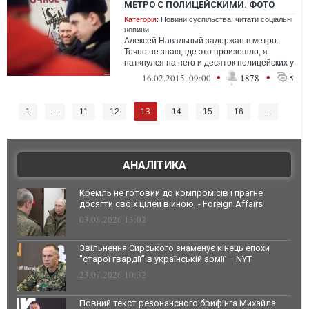
МЕТРО С ПОЛИЦЕЙСКИМИ. ФОТО
Категорія:
Новини суспільства: читати соціальні
новини
Алексей Навальный задержан в метро.
Точно не знаю, где это произошло, я
наткнулся на него и десяток полицейских у
эскалаторов на "Краснопресненской".&...
•
•
16.02.2015, 09:00
1878
5
13
1
...
11
12
14
15
16
...
20
АНАЛІТИКА
Кремль не готовий до компромісів і прагне
досягти своїх цілей війною, - Foreign Affairs
03.08.2026 13:02
Звільнення Сирського знаменує кінець епохи
"старої гвардії" в українській армії — NYT
23.07.2026 10:32
Повний текст резонансного брифінга Михайла