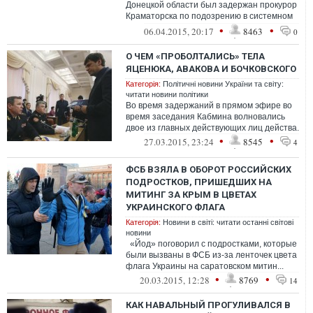
Донецкой области был задержан прокурор
Краматорска по подозрению в системном
взяточничестве. А вместе с ним и н...
•
•
06.04.2015, 20:17
8463
0
О ЧЕМ «ПРОБОЛТАЛИСЬ» ТЕЛА
ЯЦЕНЮКА, АВАКОВА И БОЧКОВСКОГО
Категорія:
Політичні новини України та світу:
читати новини політики
Во время задержаний в прямом эфире во
время заседания Кабмина волновались
двое из главных действующих лиц действа.
•
•
27.03.2015, 23:24
8545
4
ФСБ ВЗЯЛА В ОБОРОТ РОССИЙСКИХ
ПОДРОСТКОВ, ПРИШЕДШИХ НА
МИТИНГ ЗА КРЫМ В ЦВЕТАХ
УКРАИНСКОГО ФЛАГА
Категорія:
Новини в світі: читати останні світові
новини
«Йод» поговорил с подростками, которые
были вызваны в ФСБ из-за ленточек цвета
флага Украины на саратовском митин...
•
•
20.03.2015, 12:28
8769
14
КАК НАВАЛЬНЫЙ ПРОГУЛИВАЛСЯ В