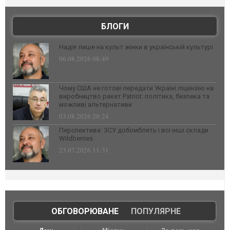
БЛОГИ
Надія лише на культ жінки в українській культурі
06.08.2026 08:49
Чому США не готові передати Україні ліцензію на
виробництво ракет Patriot: політика, безпека та
можливі альтернативи
03.08.2026 20:24
Перспектива: ЗСУ добомблять і всі інші склади
Wildberries
23.07.2026 11:31
ОБГОВОРЮВАНЕ
|
ПОПУЛЯРНЕ