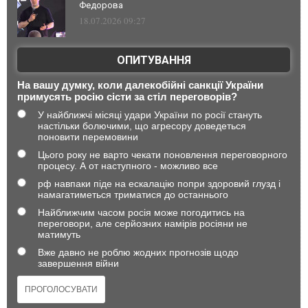
Федорова
18.07.2026 09:27
ОПИТУВАННЯ
На вашу думку, коли далекобійні санкції України
примусять росію сісти за стіл переговорів?
У найближчі місяці удари України по росії стануть
настільки болючими, що агресору доведеться
поновити перемовини
Цього року не варто чекати поновлення переговорного
процесу. А от наступного - можливо все
рф навпаки піде на ескалацію попри здоровий глузд і
намагатиметься триматися до останнього
Найближчим часом росія може погодитись на
переговори, але серйозних намірів росіяни не
матимуть
Вже давно не роблю жодних прогнозів щодо
завершення війни