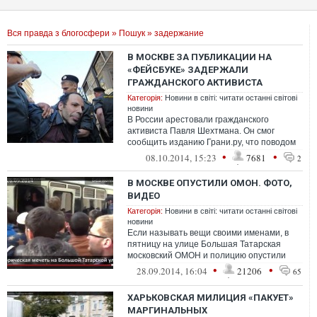
Вся правда з блогосфери
»
Пошук
» задержание
В МОСКВЕ ЗА ПУБЛИКАЦИИ НА
«ФЕЙСБУКЕ» ЗАДЕРЖАЛИ
ГРАЖДАНСКОГО АКТИВИСТА
Категорія:
Новини в світі: читати останні світові
новини
В России арестовали гражданского
активиста Павля Шехтмана. Он смог
сообщить изданию Грани.ру, что поводом
для задержания стали его публикации в с...
•
•
08.10.2014, 15:23
7681
2
В МОСКВЕ ОПУСТИЛИ ОМОН. ФОТО,
ВИДЕО
Категорія:
Новини в світі: читати останні світові
новини
Если называть вещи своими именами, в
пятницу на улице Большая Татарская
московский ОМОН и полицию опустили
ниже плинтуса. Это я про свое восприятие
•
•
28.09.2014, 16:04
21206
65
ви...
ХАРЬКОВСКАЯ МИЛИЦИЯ «ПАКУЕТ»
МАРГИНАЛЬНЫХ