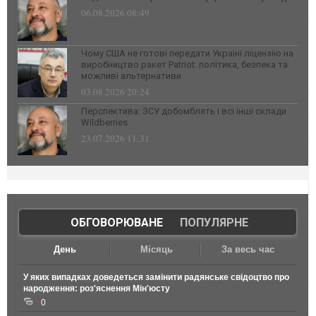
06.08.2026 08:49
Чому США не готові передати Україні ліцензію на
виробництво ракет Patriot: політика, безпека та
можливі альтернативи
03.08.2026 20:24
Перспектива: ЗСУ добомблять і всі інші склади
Wildberries
23.07.2026 11:31
ОБГОВОРЮВАНЕ
|
ПОПУЛЯРНЕ
День
Місяць
За весь час
У яких випадках доведеться замінити радянське свідоцтво про
народження: роз'яснення Мін'юсту
0