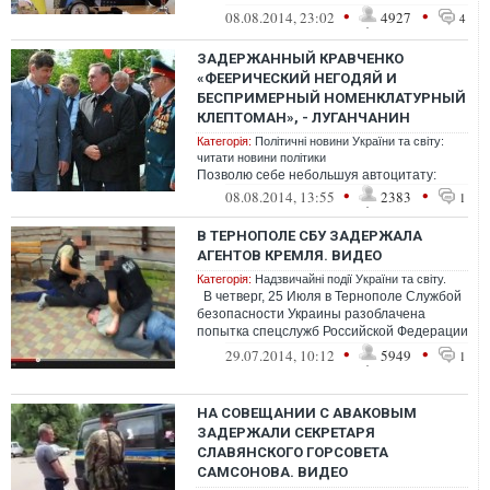
батальйоні “Айдар&rdqu...
•
•
08.08.2014, 23:02
4927
4
ЗАДЕРЖАННЫЙ КРАВЧЕНКО
«ФЕЕРИЧЕСКИЙ НЕГОДЯЙ И
БЕСПРИМЕРНЫЙ НОМЕНКЛАТУРНЫЙ
КЛЕПТОМАН», - ЛУГАНЧАНИН
Категорія:
Політичні новини України та світу:
читати новини політики
Позволю себе небольшуя автоцитату:
•
•
08.08.2014, 13:55
2383
1
В ТЕРНОПОЛЕ СБУ ЗАДЕРЖАЛА
АГЕНТОВ КРЕМЛЯ. ВИДЕО
Категорія:
Надзвичайні події України та світу.
В четверг, 25 Июля в Тернополе Службой
безопасности Украины разоблачена
попытка спецслужб Российской Федерации
организовать вербовку граждан У...
•
•
29.07.2014, 10:12
5949
1
НА СОВЕЩАНИИ С АВАКОВЫМ
ЗАДЕРЖАЛИ СЕКРЕТАРЯ
СЛАВЯНСКОГО ГОРСОВЕТА
САМСОНОВА. ВИДЕО