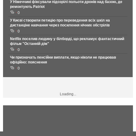
У Німеччині фіксували підозрілі польоти дронів над базою, де
ремонтують Patriot
0
У Києві створили петицію про переведення всіх шкіл на
дистанціне навчання через посилення нічних обстрілів
0
Netflix поселив людину у білборді, що рекламує фантастичний
фільм "Останній дім"
0
Чи призначать пенсійни виплати, якщо ніколи не працював
офіційно: пояснення
0
Loading...