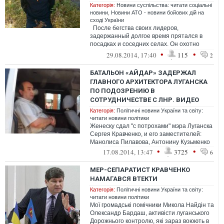
Категорія:
Новини суспільства: читати соціальні
новини
,
Новини АТО - новини бойових дій на
сході України
После бегства своих лидеров,
задержанный долгое время прятался в
посадках и соседних селах. Он охотно
"сотрудничает" с милицией, рассказывая
•
•
29.08.2014, 17:40
115
2
о...
БАТАЛЬОН «АЙДАР» ЗАДЕРЖАЛ
ГЛАВНОГО АРХИТЕКТОРА ЛУГАНСКА
ПО ПОДОЗРЕНИЮ В
СОТРУДНИЧЕСТВЕ С ЛНР. ВИДЕО
Категорія:
Політичні новини України та світу:
читати новини політики
Женеску сдал "с потрохами" мэра Луганска
Сергея Кравченко, и его заместителей:
Манолиса Пилавова, Антонину Кузьменко
•
•
17.08.2014, 13:47
3725
6
МЕР-СЕПАРАТИСТ КРАВЧЕНКО
НАМАГАВСЯ ВТЕКТИ
Категорія:
Політичні новини України та світу:
читати новини політики
Мої громадські помічники Микола Найдін та
Олександр Бардаш, активісти луганського
Дорожнього контролю, які зараз воюють в