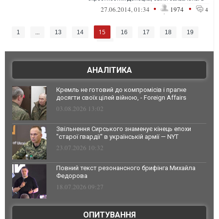
плен с оружием и документами
•
•
27.06.2014, 01:34
1974
4
бандформ...
15
1
...
13
14
16
17
18
19
20
АНАЛІТИКА
Кремль не готовий до компромісів і прагне
досягти своїх цілей війною, - Foreign Affairs
03.08.2026 13:02
Звільнення Сирського знаменує кінець епохи
"старої гвардії" в українській армії — NYT
23.07.2026 10:32
Повний текст резонансного брифінга Михайла
Федорова
18.07.2026 09:27
ОПИТУВАННЯ