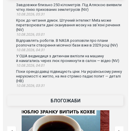
Завдовжки близько 250 кілометрів. Під Аляскою виявили
чітку лінію прихованих землетрусів (NV)
10.08.2026, 05:31
Крок до читання думок. Штучний інтелект Meta може
перетворювати дані сканування мозку на зв’язні речення
(NV)
10.08.2026, 05:01
Відправлять роботів. В NASA розповіли про плани
розпочати створення місячної бази вже в 2029 році (NV)
10.08.2026, 04:31
У США ведмедиця з дитинчам вилізли на машину
й намагались через люк проникнути в салон — відео (NV)
10.08.2026, 04:01
Поки орендодавці підвищують ціни. На українському ринку
нерухомості є житло, на яке стрімко падає попит — деталі
(НВ)
10.08.2026, 03:31
БЛОГОЖАБИ