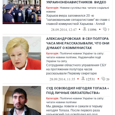
УКРАИНОНЕНАВИСТНИКОВ. ВИДЕО
Категорія:
Новини суспільства: читати соціальні
новини
Харьков вчера запомнился 20 -ю
"запакованными сепаратистами" во главе с
главной коммунисткой Харькова - Аллой
Александровской. Кто же они, эти дв...
•
•
28.09.2014, 12:47
11096
7
АЛЕКСАНДРОВСКАЯ: В СБУ ПОЛТОРА
ЧАСА МНЕ РАССКАЗЫВАЛИ, ЧТО ОНИ
ДУМАЮТ О КОММУНИСТАХ
Категорія:
Політичні новини України та світу:
читати новини політики
,
Надзвичайні події
України та світу.
Сотрудники областного управления СБУ
на протяжении полутора часов
рассказывали Первому секретарю
Харьковского обкома Коммунистической
•
•
28.09.2014, 11:35
12531
20
партии Укра...
СУД ОСВОБОДИЛ НЕГОДЯЯ ТОПАЗА «
ПОД ЛИЧНЫЕ ОБЯЗАТЕЛЬСТВА»
Категорія:
Політичні новини України та світу:
читати новини політики
Мы дважды ловили и сажали в тюрьму
негодяя Топаза. После первого раза
харьковский суд освободил его под