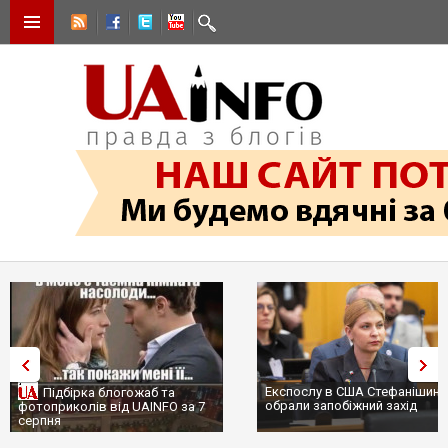
Експослу в США Стефанішині
Підбірка блогожаб та
обрали запобіжний захід
фотоприколів від UAINFO за 7
серпня