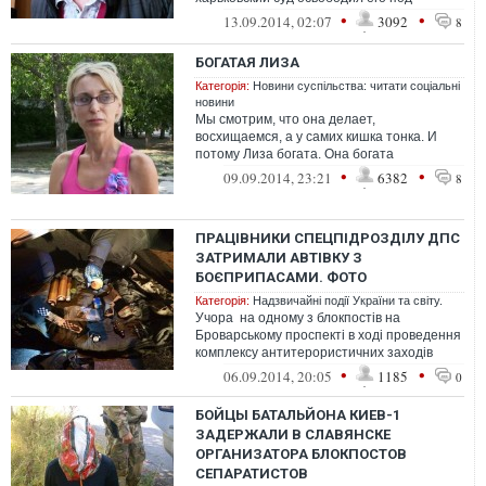
домашний арест, с которого он сбежал и
•
•
13.09.2014, 02:07
3092
8
учавств...
БОГАТАЯ ЛИЗА
Категорія:
Новини суспільства: читати соціальні
новини
Мы смотрим, что она делает,
восхищаемся, а у самих кишка тонка. И
потому Лиза богата. Она богата
мечтаниями, что когда-нибудь мы станем
•
•
09.09.2014, 23:21
6382
8
делать хотя бы...
ПРАЦІВНИКИ СПЕЦПІДРОЗДІЛУ ДПС
ЗАТРИМАЛИ АВТІВКУ З
БОЄПРИПАСАМИ. ФОТО
Категорія:
Надзвичайні події України та світу.
Учора на одному з блокпостів на
Броварському проспекті в ході проведення
комплексу антитерористичних заходів
несли службу інспектори спецпідрозд...
•
•
06.09.2014, 20:05
1185
0
БОЙЦЫ БАТАЛЬЙОНА КИЕВ-1
ЗАДЕРЖАЛИ В СЛАВЯНСКЕ
ОРГАНИЗАТОРА БЛОКПОСТОВ
СЕПАРАТИСТОВ