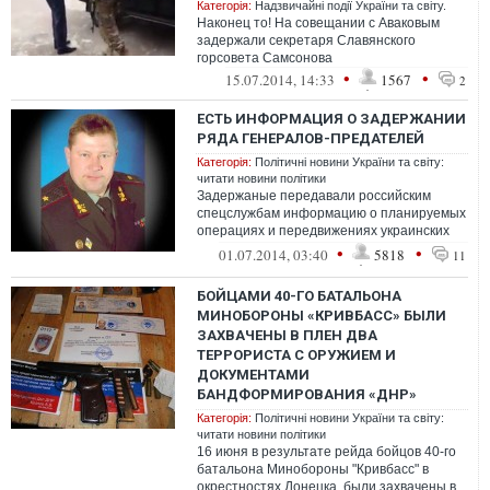
Категорія:
Надзвичайні події України та світу.
Наконец то! На совещании с Аваковым
задержали секретаря Славянского
горсовета Самсонова
•
•
15.07.2014, 14:33
1567
2
ЕСТЬ ИНФОРМАЦИЯ О ЗАДЕРЖАНИИ
РЯДА ГЕНЕРАЛОВ-ПРЕДАТЕЛЕЙ
Категорія:
Політичні новини України та світу:
читати новини політики
Задержаные передавали российским
спецслужбам информацию о планируемых
операциях и передвижениях украинских
войск в зоне АТО за материальное
•
•
01.07.2014, 03:40
5818
11
вознагражд...
БОЙЦАМИ 40-ГО БАТАЛЬОНА
МИНОБОРОНЫ «КРИВБАСС» БЫЛИ
ЗАХВАЧЕНЫ В ПЛЕН ДВА
ТЕРРОРИСТА С ОРУЖИЕМ И
ДОКУМЕНТАМИ
БАНДФОРМИРОВАНИЯ «ДНР»
Категорія:
Політичні новини України та світу:
читати новини політики
16 июня в результате рейда бойцов 40-го
батальона Минобороны "Кривбасс" в
окрестностях Донецка, были захвачены в