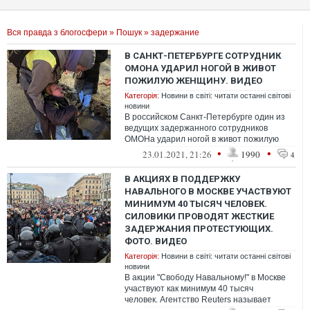
Вся правда з блогосфери
»
Пошук
» задержание
В САНКТ-ПЕТЕРБУРГЕ СОТРУДНИК
ОМОНА УДАРИЛ НОГОЙ В ЖИВОТ
ПОЖИЛУЮ ЖЕНЩИНУ. ВИДЕО
Категорія:
Новини в світі: читати останні світові
новини
В российском Санкт-Петербурге один из
ведущих задержанного сотрудников
ОМОНа ударил ногой в живот пожилую
женщину, которая пыталась выяснить
•
•
23.01.2021, 21:26
1990
4
причины з...
В АКЦИЯХ В ПОДДЕРЖКУ
НАВАЛЬНОГО В МОСКВЕ УЧАСТВУЮТ
МИНИМУМ 40 ТЫСЯЧ ЧЕЛОВЕК.
СИЛОВИКИ ПРОВОДЯТ ЖЕСТКИЕ
ЗАДЕРЖАНИЯ ПРОТЕСТУЮЩИХ.
ФОТО. ВИДЕО
Категорія:
Новини в світі: читати останні світові
новини
В акции "Свободу Навальному!" в Москве
участвуют как минимум 40 тысяч
человек. Агентство Reuters называет