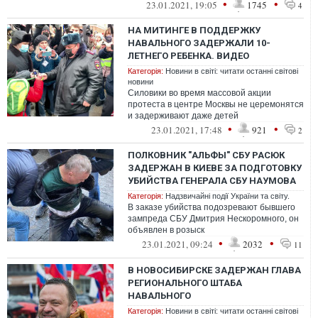
акцию одним из крупнейших
•
•
23.01.2021, 19:05
1745
4
несогласованных ме...
НА МИТИНГЕ В ПОДДЕРЖКУ
НАВАЛЬНОГО ЗАДЕРЖАЛИ 10-
ЛЕТНЕГО РЕБЕНКА. ВИДЕО
Категорія:
Новини в світі: читати останні світові
новини
Силовики во время массовой акции
протеста в центре Москвы не церемонятся
и задерживают даже детей
•
•
23.01.2021, 17:48
921
2
ПОЛКОВНИК "АЛЬФЫ" СБУ РАСЮК
ЗАДЕРЖАН В КИЕВЕ ЗА ПОДГОТОВКУ
УБИЙСТВА ГЕНЕРАЛА СБУ НАУМОВА
Категорія:
Надзвичайні події України та світу.
В заказе убийства подозревают бывшего
зампреда СБУ Дмитрия Нескоромного, он
объявлен в розыск
•
•
23.01.2021, 09:24
2032
11
В НОВОСИБИРСКЕ ЗАДЕРЖАН ГЛАВА
РЕГИОНАЛЬНОГО ШТАБА
НАВАЛЬНОГО
Категорія:
Новини в світі: читати останні світові