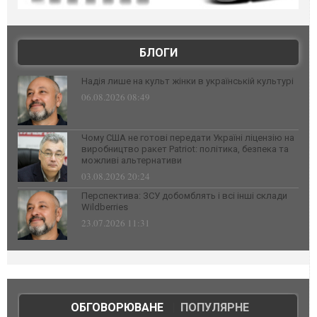
БЛОГИ
Надія лише на культ жінки в українській культурі
06.08.2026 08:49
Чому США не готові передати Україні ліцензію на
виробництво ракет Patriot: політика, безпека та
можливі альтернативи
03.08.2026 20:24
Перспектива: ЗСУ добомблять і всі інші склади
Wildberries
23.07.2026 11:31
ОБГОВОРЮВАНЕ
|
ПОПУЛЯРНЕ