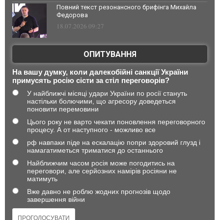
Повний текст резонансного брифінга Михайла
Федорова
18.07.2026 09:27
ОПИТУВАННЯ
На вашу думку, коли далекобійні санкції України
примусять росію сісти за стіл переговорів?
У найближчі місяці удари України по росії стануть
настільки болючими, що агресору доведеться
поновити перемовини
Цього року не варто чекати поновлення переговорного
процесу. А от наступного - можливо все
рф навпаки піде на ескалацію попри здоровий глузд і
намагатиметься триматися до останнього
Найближчим часом росія може погодитись на
переговори, але серйозних намірів росіяни не
матимуть
Вже давно не роблю жодних прогнозів щодо
завершення війни