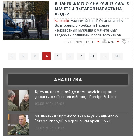
В ПАРИЖЕ МУЖЧИНА РАЗГУЛИВАЛ С
МАЧЕТЕ И ПЫТАЛСЯ НАПАСТЬ НА
ЛЮДЕЙ
Категорія:
Надзвичайні події України та світу.
Во вторник, 3 ноября, в Париже
неизвестный мужчина с мачете был
задержан полицией, после того как он
разгуливал с холодным оружием по городу.
•
•
03.11.2020, 15:01
426
0
4
1
2
3
5
6
7
8
...
20
АНАЛІТИКА
Кремль не готовий до компромісів і прагне
досягти своїх цілей війною, - Foreign Affairs
03.08.2026 13:02
Звільнення Сирського знаменує кінець епохи
"старої гвардії" в українській армії — NYT
23.07.2026 10:32