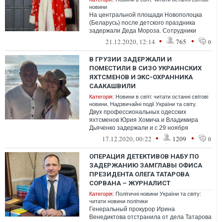
новини
На центральной площади Новополоцка
(Беларусь) после детского праздника
задержали Деда Мороза. Сотрудники
ГОВД утверждали, что это была «акция»
•
•
21.12.2020, 12:14
765
0
В ГРУЗИИ ЗАДЕРЖАЛИ И
ПОМЕСТИЛИ В СИЗО УКРАИНСКИХ
ЯХТСМЕНОВ И ЭКС-ОХРАННИКА
СААКАШВИЛИ
Категорія:
Новини в світі: читати останні світові
новини
,
Надзвичайні події України та світу.
Двух профессиональных одесских
яхтсменов Юрия Хомича и Владимира
Дьяченко задержали и с 29 ноября
удерживают в следственном изоляторе
•
•
17.12.2020, 00:22
1209
0
в Грузии.
ОПЕРАЦИЯ ДЕТЕКТИВОВ НАБУ ПО
ЗАДЕРЖАНИЮ ЗАМГЛАВЫ ОФИСА
ПРЕЗИДЕНТА ОЛЕГА ТАТАРОВА
СОРВАНА – ЖУРНАЛИСТ
Категорія:
Політичні новини України та світу:
читати новини політики
Генеральный прокурор Ирина
Венедиктова отстранила от дела Татарова