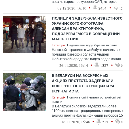
всех четырех прокуроров САП, которые
вели дело Микитася и Татарова, и сделала
•
•
02.12.2020, 16:10
2434
12
проце...
ПОЛИЦИЯ ЗАДЕРЖАЛА ИЗВЕСТНОГО
УКРАИНСКОГО ФОТОГРАФА
АЛЕКСАНДРА КТИТОРЧУКА,
ПОДОЗРЕВАЕМОГО В СОВРАЩЕНИИ
МАЛОЛЕТНИХ
Категорія:
Надзвичайні події України та світу.
На своей странице в Фейсбуке начальник
полиции Киевской области Андрей
Небытов обнародовал видео задержания
известного в Украине фотографа
•
•
26.11.2020, 13:14
1387
0
Александра ...
В БЕЛАРУСИ НА ВОСКРЕСНЫХ
АКЦИЯХ ПРОТЕСТА ЗАДЕРЖАЛИ
БОЛЕЕ 1100 ПРОТЕСТУЮЩИХ И 24
ЖУРНАЛИСТА
Категорія:
Новини в світі: читати останні світові
новини
В Беларуси силовики задержали более
1100 человек на традиционных воскресных
акциях против фальсификации выборов 15
ноября.
•
•
16.11.2020, 15:46
215
0