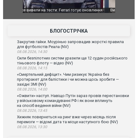
оновлення
Вийшов трейлер нової екранізації легендарного
Зеленський
фільму "Афера Томаса Крауна"
перемовин
БЛОГОСТРІЧКА
Закрутив гайки. Моурінью запровадив жорсткі правила
для футболістів Реала (NV)
08.08.2026, 14:30
Сили безпілотних систем уразили ще 12 суден російського
тіньового флоту — відео (NV)
08.08.2026, 14:15
«Смертельний дефіцит». Чим ризикує Україна без
протиракет для балістики і чи можна щось зробити —
західні ЗМІ (NV)
08.08.2026, 14:00
«Ожвити» наступ. Навіщо Путін зараз провів перестановки
у військовому командуванні РФ і як вони вплинуть
на спосіб ведення війни (NV)
08.08.2026, 13:45
Хижняк повернеться на ринг вже через місяць після
перемоги — відомі дата та місце наступного бою (NV)
08.08.2026, 13:30