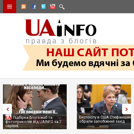
Експослу в США Стефанішині
Підбірка блогожаб та
обрали запобіжний захід
фотоприколів від UAINFO за 7
серпня