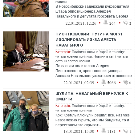
новини
В Новосибирске задержали руководителя
штаба оппозиционера Алексея
Навального и депутата горсовета Сергея
Бойко.
•
•
22.01.2021, 12:26
264
2
ПИОНТКОВСКИЙ: ПУТИНА МОГУТ
ИЗОЛИРОВАТЬ ИЗ-ЗА АРЕСТА
НАВАЛЬНОГО
Категорія:
Політичні новини України та світу:
читати новини політики
,
Новини в світі: читати
останні світові новини
По словам политолога Андрея
Пионтковского, арест оппозиционера
Алексея Навального ужесточил отношение
американского политического
•
•
22.01.2021, 02:39
5066
0
истеблишмента к пути...
ШУЛИПА: НАВАЛЬНЫЙ ВЕРНУЛСЯ К
СМЕРТИ!
Категорія:
Політичні новини України та світу:
читати новини політики
Кох: Кремль плюнул и решил: все. Раз уже
невозможно скрыть, что мы бандиты, то и
перестанем это скрывать
•
•
18.01.2021, 15:30
1181
1