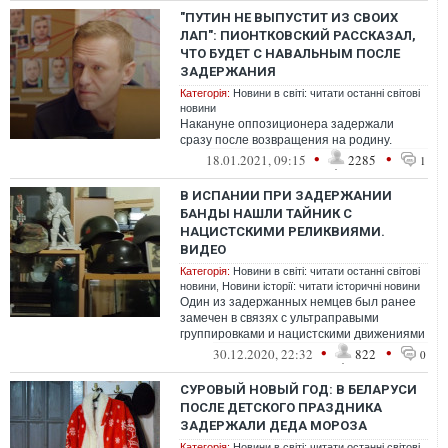
"ПУТИН НЕ ВЫПУСТИТ ИЗ СВОИХ
ЛАП": ПИОНТКОВСКИЙ РАССКАЗАЛ,
ЧТО БУДЕТ С НАВАЛЬНЫМ ПОСЛЕ
ЗАДЕРЖАНИЯ
Категорія:
Новини в світі: читати останні світові
новини
Накануне оппозиционера задержали
сразу после возвращения на родину.
•
•
18.01.2021, 09:15
2285
1
В ИСПАНИИ ПРИ ЗАДЕРЖАНИИ
БАНДЫ НАШЛИ ТАЙНИК С
НАЦИСТСКИМИ РЕЛИКВИЯМИ.
ВИДЕО
Категорія:
Новини в світі: читати останні світові
новини
,
Новини історії: читати історичні новини
Один из задержанных немцев был ранее
замечен в связях с ультраправыми
группировками и нацистскими движениями
•
•
30.12.2020, 22:32
822
0
СУРОВЫЙ НОВЫЙ ГОД: В БЕЛАРУСИ
ПОСЛЕ ДЕТСКОГО ПРАЗДНИКА
ЗАДЕРЖАЛИ ДЕДА МОРОЗА
Категорія:
Новини в світі: читати останні світові