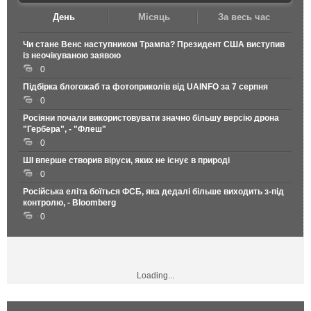
День
Місяць
За весь час
Чи стане Венс наступником Трампа? Президент США виступив
із неочікуваною заявою
0
Підбірка блогожаб та фотоприколів від UAINFO за 7 серпня
0
Росіяни почали використовувати значно більшу версію дрона
"Гербера", - "Флеш"
0
ШІ вперше створив віруси, яких не існує в природі
0
Російська еліта боїться ФСБ, яка дедалі більше виходить з-під
контролю, - Bloomberg
0
Loading...