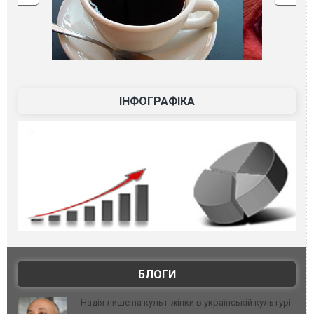
ІНФОГРАФІКА
БЛОГИ
Надія лише на культ жінки в українській культурі