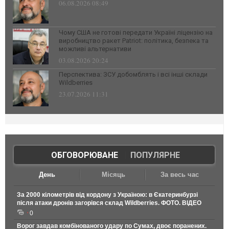
06.08.2026 08:49
Чому США не готові передати Україні ліцензію на
виробництво ракет Patriot: політика, безпека та
можливі альтернативи
03.08.2026 20:24
Перспектива: ЗСУ добомблять і всі інші склади
Wildberries
23.07.2026 11:31
ОБГОВОРЮВАНЕ
|
ПОПУЛЯРНЕ
День
Місяць
За весь час
За 2000 кілометрів від кордону з Україною: в Єкатеринбурзі
після атаки дронів загорівся склад Wildberries. ФОТО. ВІДЕО
0
Ворог завдав комбінованого удару по Сумах, двоє поранених.