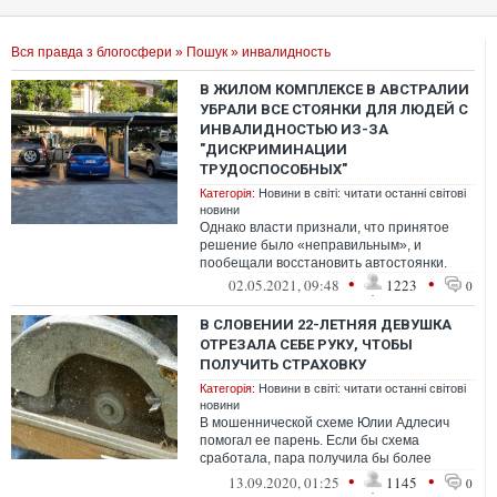
Вся правда з блогосфери
»
Пошук
» инвалидность
В ЖИЛОМ КОМПЛЕКСЕ В АВСТРАЛИИ
УБРАЛИ ВСЕ СТОЯНКИ ДЛЯ ЛЮДЕЙ С
ИНВАЛИДНОСТЬЮ ИЗ-ЗА
"ДИСКРИМИНАЦИИ
ТРУДОСПОСОБНЫХ"
Категорія:
Новини в світі: читати останні світові
новини
Однако власти признали, что принятое
решение было «неправильным», и
пообещали восстановить автостоянки.
•
•
02.05.2021, 09:48
1223
0
В СЛОВЕНИИ 22-ЛЕТНЯЯ ДЕВУШКА
ОТРЕЗАЛА СЕБЕ РУКУ, ЧТОБЫ
ПОЛУЧИТЬ СТРАХОВКУ
Категорія:
Новини в світі: читати останні світові
новини
В мошеннической схеме Юлии Адлесич
помогал ее парень. Если бы схема
сработала, пара получила бы более
полумиллиона евро сразу, а остальные —
•
•
13.09.2020, 01:25
1145
0
регулярны...