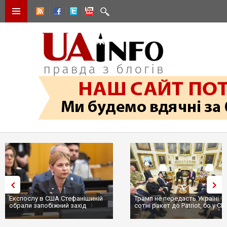
Експослу в США Стефанішиній
Трамп не передасть Україні
обрали запобіжний захід
сотні ракет до Patriot, бо у С
...