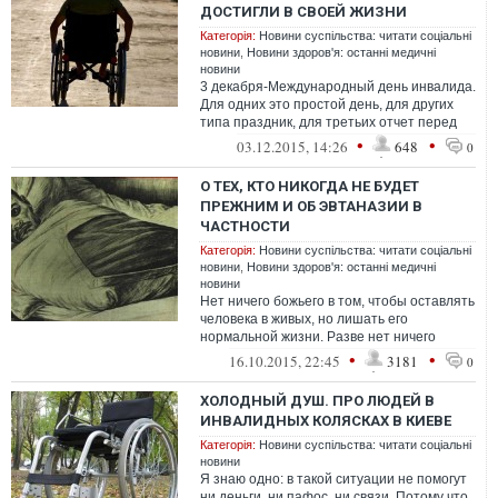
ДОСТИГЛИ В СВОЕЙ ЖИЗНИ
Категорія:
Новини суспільства: читати соціальні
новини
,
Новини здоров'я: останні медичні
новини
3 декабря-Международный день инвалида.
Для одних это простой день, для других
типа праздник, для третьих отчет перед
государством за год
•
•
03.12.2015, 14:26
648
0
О ТЕХ, КТО НИКОГДА НЕ БУДЕТ
ПРЕЖНИМ И ОБ ЭВТАНАЗИИ В
ЧАСТНОСТИ
Категорія:
Новини суспільства: читати соціальні
новини
,
Новини здоров'я: останні медичні
новини
Нет ничего божьего в том, чтобы оставлять
человека в живых, но лишать его
нормальной жизни. Разве нет ничего
божьего в том, чтобы прекратить
•
•
16.10.2015, 22:45
3181
0
страдания...
ХОЛОДНЫЙ ДУШ. ПРО ЛЮДЕЙ В
ИНВАЛИДНЫХ КОЛЯСКАХ В КИЕВЕ
Категорія:
Новини суспільства: читати соціальні
новини
Я знаю одно: в такой ситуации не помогут
ни деньги, ни пафос, ни связи. Потому что