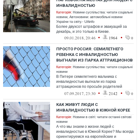
ИНВАЛИДНОСТЬЮ
Категорія:
Новини суспільства: читати соціальні
новини
,
Автоновини: автомобільні новини
України та світу.- UAinfo
Более двухсот штрафов и эвакуаций за
декабрь, и это только в Киеве.
•
•
09.01.2018, 20:46
1964
0
ПРОСТО РОССИЯ: СЕМИЛЕТНЕГО
РЕБЕНКА С ИНВАЛИДНОСТЬЮ
ВЫГНАЛИ ИЗ ПАРКА АТТРАКЦИОНОВ
Категорія:
Новини суспільства: читати соціальні
новини
В Питере семилетнего мальчика с
инвалидностью выгнали из парка
аттракционов по просьбе родителей
здоровых детей. Они мотивировали это
•
•
07.09.2017, 23:30
2142
0
тем, что с этим ...
КАК ЖИВУТ ЛЮДИ С
ИНВАЛИДНОСТЬЮ В ЮЖНОЙ КОРЕЕ
Категорія:
Новини в світі: читати останні світові
новини
А что мы знаем о жизни людей с
инвалидностью в Южной Корее? Мы всегда
ориентируемся на европейские и