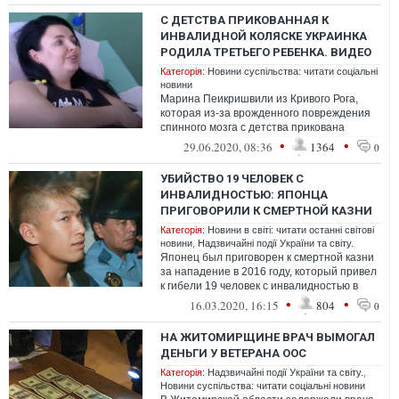
С ДЕТСТВА ПРИКОВАННАЯ К
ИНВАЛИДНОЙ КОЛЯСКЕ УКРАИНКА
РОДИЛА ТРЕТЬЕГО РЕБЕНКА. ВИДЕО
Категорія:
Новини суспільства: читати соціальні
новини
Марина Пеикришвили из Кривого Рога,
которая из-за врожденного повреждения
спинного мозга с детства прикована
к инвалидной коляске, на днях родила
•
•
29.06.2020, 08:36
1364
0
трет...
УБИЙСТВО 19 ЧЕЛОВЕК С
ИНВАЛИДНОСТЬЮ: ЯПОНЦА
ПРИГОВОРИЛИ К СМЕРТНОЙ КАЗНИ
Категорія:
Новини в світі: читати останні світові
новини
,
Надзвичайні події України та світу.
Японец был приговорен к смертной казни
за нападение в 2016 году, который привел
к гибели 19 человек с инвалидностью в
доме престарелых
•
•
16.03.2020, 16:15
804
0
НА ЖИТОМИРЩИНЕ ВРАЧ ВЫМОГАЛ
ДЕНЬГИ У ВЕТЕРАНА ООС
Категорія:
Надзвичайні події України та світу.
,
Новини суспільства: читати соціальні новини