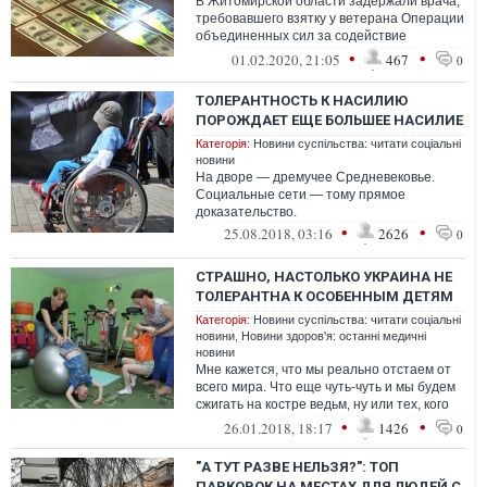
В Житомирской области задержали врача,
требовавшего взятку у ветерана Операции
объединенных сил за содействие
в назначении группы инвалидности.
•
•
01.02.2020, 21:05
467
0
ТОЛЕРАНТНОСТЬ К НАСИЛИЮ
ПОРОЖДАЕТ ЕЩЕ БОЛЬШЕЕ НАСИЛИЕ
Категорія:
Новини суспільства: читати соціальні
новини
На дворе — дремучее Средневековье.
Социальные сети — тому прямое
доказательство.
•
•
25.08.2018, 03:16
2626
0
СТРАШНО, НАСТОЛЬКО УКРАИНА НЕ
ТОЛЕРАНТНА К ОСОБЕННЫМ ДЕТЯМ
Категорія:
Новини суспільства: читати соціальні
новини
,
Новини здоров'я: останні медичні
новини
Мне кажется, что мы реально отстаем от
всего мира. Что еще чуть-чуть и мы будем
сжигать на костре ведьм, ну или тех, кого
мы таковыми считаем.
•
•
26.01.2018, 18:17
1426
0
"А ТУТ РАЗВЕ НЕЛЬЗЯ?": ТОП
ПАРКОВОК НА МЕСТАХ ДЛЯ ЛЮДЕЙ С