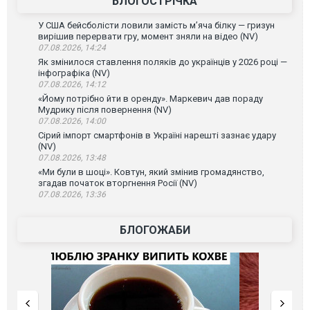
БЛОГОСТРІЧКА
У США бейсболісти ловили замість м’яча білку — гризун
вирішив перервати гру, момент зняли на відео (NV)
07.08.2026, 14:24
Як змінилося ставлення поляків до українців у 2026 році —
інфографіка (NV)
07.08.2026, 14:12
«Йому потрібно йти в оренду». Маркевич дав пораду
Мудрику після повернення (NV)
07.08.2026, 14:00
Сірий імпорт смартфонів в Україні нарешті зазнає удару
(NV)
07.08.2026, 13:48
«Ми були в шоці». Ковтун, який змінив громадянство,
згадав початок вторгнення Росії (NV)
07.08.2026, 13:36
БЛОГОЖАБИ