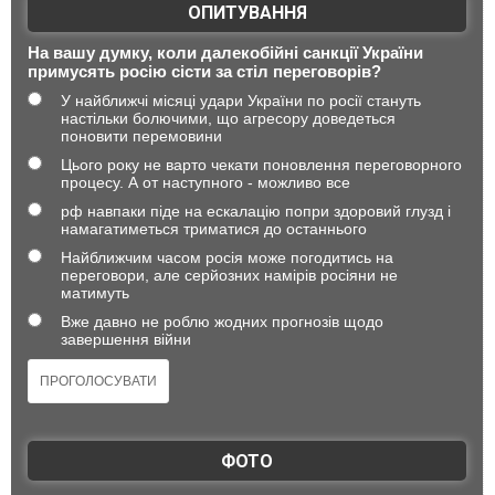
ОПИТУВАННЯ
На вашу думку, коли далекобійні санкції України
примусять росію сісти за стіл переговорів?
У найближчі місяці удари України по росії стануть
настільки болючими, що агресору доведеться
поновити перемовини
Цього року не варто чекати поновлення переговорного
процесу. А от наступного - можливо все
рф навпаки піде на ескалацію попри здоровий глузд і
намагатиметься триматися до останнього
Найближчим часом росія може погодитись на
переговори, але серйозних намірів росіяни не
матимуть
Вже давно не роблю жодних прогнозів щодо
завершення війни
ФОТО