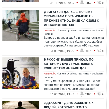
американские моменты в этом
•
•
23.11.2016, 00:37
2467
0
направлении. Жизнь лю...
ДВИГАТЬСЯ ДАЛЬШЕ. ПОЧЕМУ
УКРАИНЦАМ ПОРА ИЗМЕНИТЬ
ПРЕЖНЕЕ ОТНОШЕНИЕ К ЛЮДЯМ С
ИНВАЛИДНОСТЬЮ
Категорія:
Новини суспільства: читати соціальні
новини
Вопрос о праве людей с инвалидностью на
полноценную жизнь в Украине всегда был
очень острым. А с началом АТО тех, чья
жизнедеятельность ограничена из-...
•
•
31.07.2016, 19:22
3016
0
В РОССИИ ВЫШЕЛ ПРИКАЗ, ПО
КОТОРОМУ БУДУТ УМЕНЬШАТЬ
КОЛИЧЕСТВО ИНВАЛИДОВ
Категорія:
Новини суспільства: читати соціальні
новини
Есть у меня крестница. У нее ДЦП. И вот
звонит мне ее мама. Комиссия их города,
теперь это Бюро медико-социальной
экспертизы №38, приняло решение, что...
•
•
16.02.2016, 13:44
6395
9
3 ДЕКАБРЯ - ДЕНЬ ОСОБЕННЫХ
ЛЮДЕЙ, КОТОРЫЕ ЧЕГО-ТО