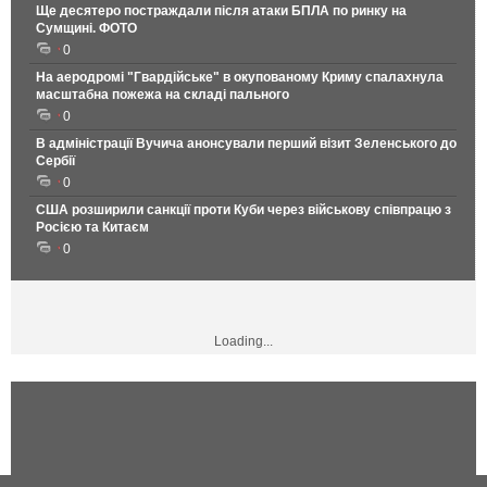
Ще десятеро постраждали після атаки БПЛА по ринку на
Сумщині. ФОТО
0
На аеродромі "Гвардійське" в окупованому Криму спалахнула
масштабна пожежа на складі пального
0
В адміністрації Вучича анонсували перший візит Зеленського до
Сербії
0
США розширили санкції проти Куби через військову співпрацю з
Росією та Китаєм
0
Loading...